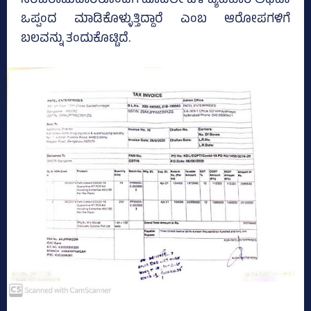
ಸರಬರಾಜುದಾರರೊಂದಿಗೆ ಮೊದಲೇ ಒಳ ವ್ಯವಹಾರ ಅಥವಾ
ಒಪ್ಪಂದ ಮಾಡಿಕೊಳ್ಳುತ್ತಿದ್ದಾರೆ ಎಂಬ ಆರೋಪಗಳಿಗೆ
ಬಲವನ್ನು ತಂದುಕೊಟ್ಟಿದೆ.