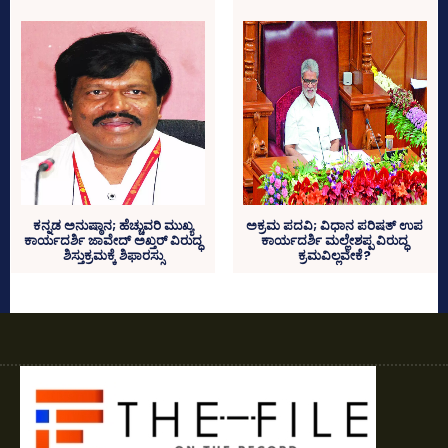
ಕನ್ನಡ ಅನುಷ್ಠಾನ; ಹೆಚ್ಚುವರಿ ಮುಖ್ಯ
ಅಕ್ರಮ ಪದವಿ; ವಿಧಾನ ಪರಿಷತ್‌ ಉಪ
ಕಾರ್ಯದರ್ಶಿ ಜಾವೇದ್‌ ಅಖ್ತರ್‌ ವಿರುದ್ಧ
ಕಾರ್ಯದರ್ಶಿ ಮಲ್ಲೇಶಪ್ಪ ವಿರುದ್ಧ
ಶಿಸ್ತುಕ್ರಮಕ್ಕೆ ಶಿಫಾರಸ್ಸು
ಕ್ರಮವಿಲ್ಲವೇಕೆ?