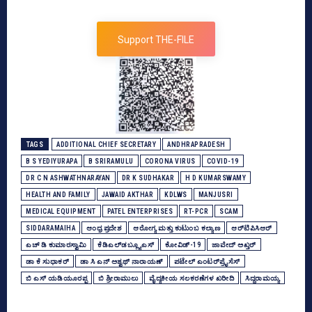
Support THE-FILE
TAGS
ADDITIONAL CHIEF SECRETARY
ANDHRAPRADESH
B S YEDIYURAPA
B SRIRAMULU
CORONA VIRUS
COVID-19
DR C N ASHWATHNARAYAN
DR K SUDHAKAR
H D KUMARSWAMY
HEALTH AND FAMILY
JAWAID AKTHAR
KDLWS
MANJUSRI
MEDICAL EQUIPMENT
PATEL ENTERPRISES
RT-PCR
SCAM
SIDDARAMAIHA
ಆಂಧ್ರ ಪ್ರದೇಶ
ಆರೋಗ್ಯ ಮತ್ತು ಕುಟುಂಬ ಕಲ್ಯಾಣ
ಆರ್‌ಟಿಪಿಸಿಆರ್‌
ಎಚ್‌ ಡಿ ಕುಮಾರಸ್ವಾಮಿ
ಕೆಡಿಎಲ್‌ಡಬ್ಲ್ಯೂಎಸ್‌
ಕೋವಿಡ್‌-19
ಜಾವೇದ್‌ ಅಖ್ತರ್‌
ಡಾ ಕೆ ಸುಧಾಕರ್‌
ಡಾ ಸಿ ಎನ್‌ ಅಶ್ವಥ್‌ ನಾರಾಯಣ್‌
ಪಟೇಲ್‌ ಎಂಟರ್‌ಪ್ರೈಸೆಸ್‌
ಬಿ ಎಸ್‌ ಯಡಿಯೂರಪ್ಪ
ಬಿ ಶ್ರೀರಾಮುಲು
ವೈದ್ಯಕೀಯ ಸಲಕರಣೆಗಳ ಖರೀದಿ
ಸಿದ್ದರಾಮಯ್ಯ