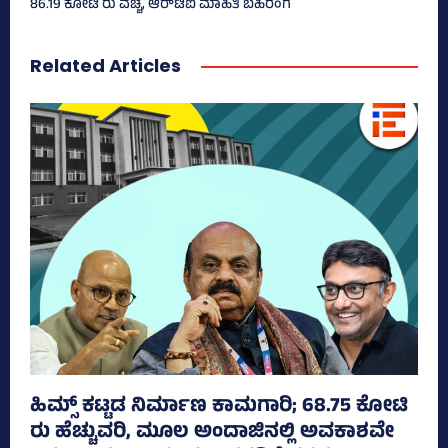
86.19 ಕೋಟಿ ರು ವೆಚ್ಚ, ಆರ್‍‌ಟಿಐ ಮಾಹಿತಿ ಬಹಿರಂಗ
Related Articles
ಹಿಮ್ಸ್‌ ಕಟ್ಟಡ ನಿರ್ಮಾಣ ಕಾಮಗಾರಿ; 68.75 ಕೋಟಿ
ರು ಹೆಚ್ಚುವರಿ, ಮೂಲ ಅಂದಾಜಿನಲ್ಲಿ ಅವಕಾಶವೇ