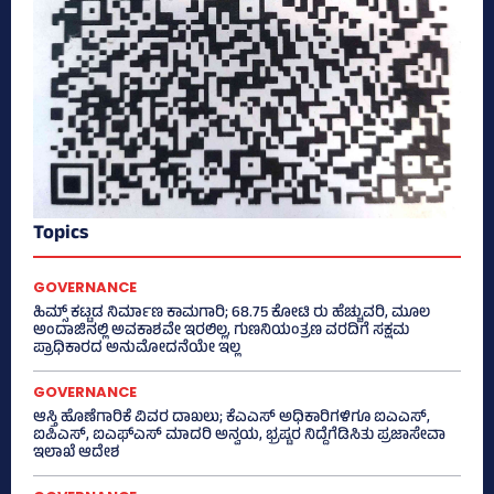
Topics
GOVERNANCE
ಹಿಮ್ಸ್‌ ಕಟ್ಟಡ ನಿರ್ಮಾಣ ಕಾಮಗಾರಿ; 68.75 ಕೋಟಿ ರು ಹೆಚ್ಚುವರಿ, ಮೂಲ
ಅಂದಾಜಿನಲ್ಲಿ ಅವಕಾಶವೇ ಇರಲಿಲ್ಲ, ಗುಣನಿಯಂತ್ರಣ ವರದಿಗೆ ಸಕ್ಷಮ
ಪ್ರಾಧಿಕಾರದ ಅನುಮೋದನೆಯೇ ಇಲ್ಲ
GOVERNANCE
ಆಸ್ತಿ ಹೊಣೆಗಾರಿಕೆ ವಿವರ ದಾಖಲು; ಕೆಎಎಸ್ ಅಧಿಕಾರಿಗಳಿಗೂ ಐಎಎಸ್‌,
ಐಪಿಎಸ್‌, ಐಎಫ್‌ಎಸ್‌ ಮಾದರಿ ಅನ್ವಯ, ಭ್ರಷ್ಟರ ನಿದ್ದೆಗೆಡಿಸಿತು ಪ್ರಜಾಸೇವಾ
ಇಲಾಖೆ ಆದೇಶ