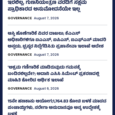
ಇರಲಿಲ್ಲ, ಗುಣನಿಯಂತ್ರಣ ವರದಿಗೆ ಸಕ್ಷಮ
ಪ್ರಾಧಿಕಾರದ ಅನುಮೋದನೆಯೇ ಇಲ್ಲ
GOVERNANCE
August 7, 2026
ಆಸ್ತಿ ಹೊಣೆಗಾರಿಕೆ ವಿವರ ದಾಖಲು; ಕೆಎಎಸ್
ಅಧಿಕಾರಿಗಳಿಗೂ ಐಎಎಸ್‌, ಐಪಿಎಸ್‌, ಐಎಫ್‌ಎಸ್‌ ಮಾದರಿ
ಅನ್ವಯ, ಭ್ರಷ್ಟರ ನಿದ್ದೆಗೆಡಿಸಿತು ಪ್ರಜಾಸೇವಾ ಇಲಾಖೆ ಆದೇಶ
GOVERNANCE
August 7, 2026
‘ಅಕ್ರಮ ಗಣಿಗಾರಿಕೆ ಮಾಡಿರುವುದು ಗಮನಕ್ಕೆ
ಬಂದಿರಲಿಲ್ಲವೇ?; ಅದಾನಿ ಎಸಿಸಿ ಸಿಮೆಂಟ್ ಪ್ರಕರಣದಲ್ಲಿ
ಮಾಹಿತಿ ಕೋರಿದ ಆರ್ಥಿಕ ಇಲಾಖೆ
GOVERNANCE
August 6, 2026
15ನೇ ಹಣಕಾಸು ಆಯೋಗ;1,764.83 ಕೋಟಿ ಬಳಕೆ ಮಾಡದ
ಪಂಚಾಯ್ತಿಗಳು, ನರೇಗಾ ಅನುದಾನವೂ ಅನ್ಯ ಉದ್ದೇಶಕ್ಕೆ
ಬಳಕೆ