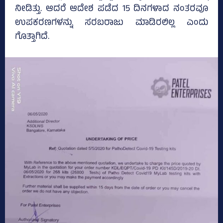
ನೀಡಿತ್ತು. ಆದರೆ ಆದೇಶ ಪಡೆದ 15 ದಿನಗಳಾದ ನಂತರವೂ
ಉಪಕರಣಗಳನ್ನು ಸರಬರಾಜು ಮಾಡಿರಲಿಲ್ಲ ಎಂದು
ಗೊತ್ತಾಗಿದೆ.