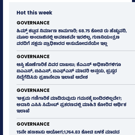
Hot this week
GOVERNANCE
ಹಿಮ್ಸ್‌ ಕಟ್ಟಡ ನಿರ್ಮಾಣ ಕಾಮಗಾರಿ; 68.75 ಕೋಟಿ ರು ಹೆಚ್ಚುವರಿ,
ಮೂಲ ಅಂದಾಜಿನಲ್ಲಿ ಅವಕಾಶವೇ ಇರಲಿಲ್ಲ, ಗುಣನಿಯಂತ್ರಣ
ವರದಿಗೆ ಸಕ್ಷಮ ಪ್ರಾಧಿಕಾರದ ಅನುಮೋದನೆಯೇ ಇಲ್ಲ
GOVERNANCE
ಆಸ್ತಿ ಹೊಣೆಗಾರಿಕೆ ವಿವರ ದಾಖಲು; ಕೆಎಎಸ್ ಅಧಿಕಾರಿಗಳಿಗೂ
ಐಎಎಸ್‌, ಐಪಿಎಸ್‌, ಐಎಫ್‌ಎಸ್‌ ಮಾದರಿ ಅನ್ವಯ, ಭ್ರಷ್ಟರ
ನಿದ್ದೆಗೆಡಿಸಿತು ಪ್ರಜಾಸೇವಾ ಇಲಾಖೆ ಆದೇಶ
GOVERNANCE
‘ಅಕ್ರಮ ಗಣಿಗಾರಿಕೆ ಮಾಡಿರುವುದು ಗಮನಕ್ಕೆ ಬಂದಿರಲಿಲ್ಲವೇ?;
ಅದಾನಿ ಎಸಿಸಿ ಸಿಮೆಂಟ್ ಪ್ರಕರಣದಲ್ಲಿ ಮಾಹಿತಿ ಕೋರಿದ ಆರ್ಥಿಕ
ಇಲಾಖೆ
GOVERNANCE
15ನೇ ಹಣಕಾಸು ಆಯೋಗ;1,764.83 ಕೋಟಿ ಬಳಕೆ ಮಾಡದ