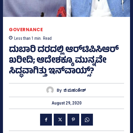
GOVERNANCE
Less than 1
min.
Read
ದುಬಾರಿ ದರದಲ್ಲಿ ಆರ್‌ಟಿಪಿಸಿಆರ್
ಖರೀದಿ; ಆದೇಶಕ್ಕೂ ಮುನ್ನವೇ
ಸಿದ್ಧವಾಗಿತ್ತು ಇನ್‌ವಾಯ್ಸ್‌?
By
ಜಿ ಮಹಂತೇಶ್
August 29, 2020