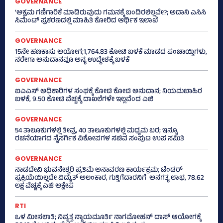
GOVERNANCE
‘ಅಕ್ರಮ ಗಣಿಗಾರಿಕೆ ಮಾಡಿರುವುದು ಗಮನಕ್ಕೆ ಬಂದಿರಲಿಲ್ಲವೇ?; ಅದಾನಿ ಎಸಿಸಿ
ಸಿಮೆಂಟ್ ಪ್ರಕರಣದಲ್ಲಿ ಮಾಹಿತಿ ಕೋರಿದ ಆರ್ಥಿಕ ಇಲಾಖೆ
GOVERNANCE
15ನೇ ಹಣಕಾಸು ಆಯೋಗ;1,764.83 ಕೋಟಿ ಬಳಕೆ ಮಾಡದ ಪಂಚಾಯ್ತಿಗಳು,
ನರೇಗಾ ಅನುದಾನವೂ ಅನ್ಯ ಉದ್ದೇಶಕ್ಕೆ ಬಳಕೆ
GOVERNANCE
ಐಎಎಸ್‌ ಅಧಿಕಾರಿಗಳ ಸಂಘಕ್ಕೆ ಕೋಟಿ ಕೋಟಿ ಅನುದಾನ; ನಿಯಮಬಾಹಿರ
ಬಳಕೆ, 9.50 ಕೋಟಿ ವೆಚ್ಚಕ್ಕೆ ದಾಖಲೆಗಳೇ ಇಲ್ಲವೆಂದ ಎಜಿ
GOVERNANCE
54 ತಾಲೂಕುಗಳಲ್ಲಿ ತೀವ್ರ, 40 ತಾಲೂಕುಗಳಲ್ಲಿ ಮಧ್ಯಮ ಬರ; ಇನ್ನೂ
ರಚನೆಯಾಗದ ನೈಸರ್ಗಿಕ ವಿಕೋಪಗಳ ಸಚಿವ ಸಂಪುಟ ಉಪ ಸಮಿತಿ
GOVERNANCE
ನಾಡದೇವಿ ಭುವನೇಶ್ವರಿ ಪ್ರತಿಮೆ ಅನಾವರಣ ಕಾರ್ಯಕ್ರಮ; ಟೆಂಡರ್
ಪ್ರಕ್ರಿಯೆಯಿಲ್ಲದೇ ವಿದ್ಯುತ್‌ ಅಲಂಕಾರ, ಗುತ್ತಿಗೆದಾರನಿಗೆ ಅನಗತ್ಯ ಲಾಭ, 78.62
ಲಕ್ಷ ವೆಚ್ಚಕ್ಕೆ ಎಜಿ ಆಕ್ಷೇಪ
RTI
ಒಳ ಮೀಸಲಾತಿ; ನಿವೃತ್ತ ನ್ಯಾಯಮೂರ್ತಿ ನಾಗಮೋಹನ್ ದಾಸ್ ಆಯೋಗಕ್ಕೆ