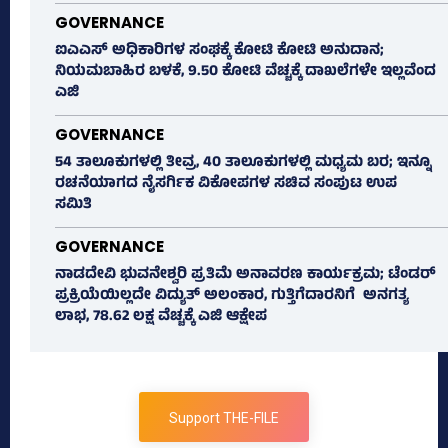
GOVERNANCE
ಐಎಎಸ್‌ ಅಧಿಕಾರಿಗಳ ಸಂಘಕ್ಕೆ ಕೋಟಿ ಕೋಟಿ ಅನುದಾನ;
ನಿಯಮಬಾಹಿರ ಬಳಕೆ, 9.50 ಕೋಟಿ ವೆಚ್ಚಕ್ಕೆ ದಾಖಲೆಗಳೇ ಇಲ್ಲವೆಂದ
ಎಜಿ
GOVERNANCE
54 ತಾಲೂಕುಗಳಲ್ಲಿ ತೀವ್ರ, 40 ತಾಲೂಕುಗಳಲ್ಲಿ ಮಧ್ಯಮ ಬರ; ಇನ್ನೂ
ರಚನೆಯಾಗದ ನೈಸರ್ಗಿಕ ವಿಕೋಪಗಳ ಸಚಿವ ಸಂಪುಟ ಉಪ
ಸಮಿತಿ
GOVERNANCE
ನಾಡದೇವಿ ಭುವನೇಶ್ವರಿ ಪ್ರತಿಮೆ ಅನಾವರಣ ಕಾರ್ಯಕ್ರಮ; ಟೆಂಡರ್
ಪ್ರಕ್ರಿಯೆಯಿಲ್ಲದೇ ವಿದ್ಯುತ್‌ ಅಲಂಕಾರ, ಗುತ್ತಿಗೆದಾರನಿಗೆ ಅನಗತ್ಯ
ಲಾಭ, 78.62 ಲಕ್ಷ ವೆಚ್ಚಕ್ಕೆ ಎಜಿ ಆಕ್ಷೇಪ
Support THE-FILE