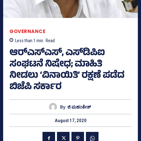
GOVERNANCE
Less than 1
min.
Read
ಆರ್‌ಎಸ್‌ಎಸ್‌, ಎಸ್‌ಡಿಪಿಐ
ಸಂಘಟನೆ ನಿಷೇಧ; ಮಾಹಿತಿ
ನೀಡಲು ‘ವಿನಾಯಿತಿ’ ರಕ್ಷಣೆ ಪಡೆದ
ಬಿಜೆಪಿ ಸರ್ಕಾರ
By
ಜಿ ಮಹಂತೇಶ್
August 17, 2020