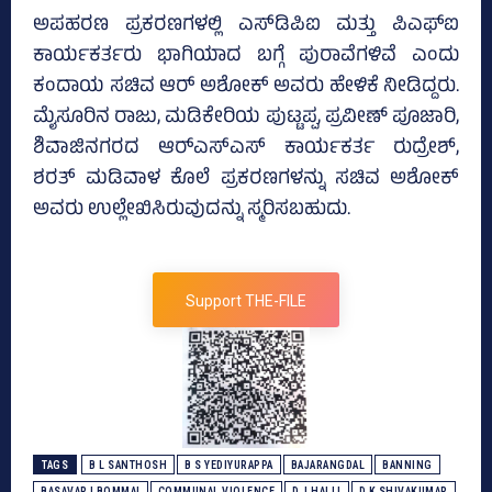
ಅಪಹರಣ ಪ್ರಕರಣಗಳಲ್ಲಿ ಎಸ್‌ಡಿಪಿಐ ಮತ್ತು ಪಿಎಫ್‌ಐ
ಕಾರ್ಯಕರ್ತರು ಭಾಗಿಯಾದ ಬಗ್ಗೆ ಪುರಾವೆಗಳಿವೆ ಎಂದು
ಕಂದಾಯ ಸಚಿವ ಆರ್‌ ಅಶೋಕ್‌ ಅವರು ಹೇಳಿಕೆ ನೀಡಿದ್ದರು.
ಮೈಸೂರಿನ ರಾಜು, ಮಡಿಕೇರಿಯ ಪುಟ್ಟಪ್ಪ, ಪ್ರವೀಣ್‌ ಪೂಜಾರಿ,
ಶಿವಾಜಿನಗರದ ಆರ್‌ಎಸ್‌ಎಸ್‌ ಕಾರ್ಯಕರ್ತ ರುದ್ರೇಶ್‌,
ಶರತ್‌ ಮಡಿವಾಳ ಕೊಲೆ ಪ್ರಕರಣಗಳನ್ನು ಸಚಿವ ಅಶೋಕ್‌
ಅವರು ಉಲ್ಲೇಖಿಸಿರುವುದನ್ನು ಸ್ಮರಿಸಬಹುದು.
Support THE-FILE
TAGS
B L SANTHOSH
B S YEDIYURAPPA
BAJARANGDAL
BANNING
BASAVARJ BOMMAI
COMMUNAL VIOLENCE
D J HALLI
D K SHIVAKUMAR