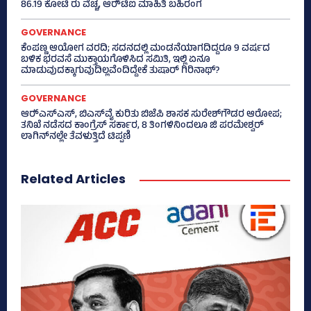
86.19 ಕೋಟಿ ರು ವೆಚ್ಚ, ಆರ್‍‌ಟಿಐ ಮಾಹಿತಿ ಬಹಿರಂಗ
GOVERNANCE
ಕೆಂಪಣ್ಣ ಆಯೋಗ ವರದಿ; ಸದನದಲ್ಲಿ ಮಂಡನೆಯಾಗದಿದ್ದರೂ 9 ವರ್ಷದ
ಬಳಿಕ ಭರವಸೆ ಮುಕ್ತಾಯಗೊಳಿಸಿದ ಸಮಿತಿ, ಇಲ್ಲಿ ಏನೂ
ಮಾಡುವುದಕ್ಕಾಗುವುದಿಲ್ಲವೆಂದಿದ್ದೇಕೆ ತುಷಾರ್ ಗಿರಿನಾಥ್?
GOVERNANCE
ಆರ್‍‌ಎಸ್‌ಎಸ್‌, ಬಿಎಸ್‌ವೈ ಕುರಿತು ಬಿಜೆಪಿ ಶಾಸಕ ಸುರೇಶ್‌ಗೌಡರ ಆರೋಪ;
ತನಿಖೆ ನಡೆಸದ ಕಾಂಗ್ರೆಸ್‌ ಸರ್ಕಾರ, 8 ತಿಂಗಳಿನಿಂದಲೂ ಜಿ ಪರಮೇಶ್ವರ್
ಲಾಗಿನ್‌ನಲ್ಲೇ ತೆವಳುತ್ತಿದೆ ಟಿಪ್ಪಣಿ
Related Articles