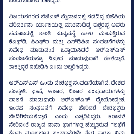
ಎಂದು ಸವಾಲು ಹಾಕಿದ್ದರು.
ವಿಜಯನಗರದ ಬಿಜಿಎಸ್ ಮೈದಾನದಲ್ಲಿ ನಡೆದಿದ್ದ ಬಿಜೆಪಿಯ
ಪರಿವರ್ತನಾ ರ್ಯಾಲಿಯಲ್ಲಿ ಮಾತನಾಡಿದ್ದ ಈಶ್ವರಪ್ಪ ಅವರು
ಸಮಾಜದಲ್ಲಿ ಶಾಂತಿ ಸುವ್ಯವಸ್ಥೆ ಹಾಳು ಮಾಡುತ್ತಿರುವ
ಕೆಎಫ್‍ಡಿ, ಪಿಎಫ್‍ಐ ಮತ್ತು ಎಸ್‍ಡಿಪಿಐ ಸಂಘಟನೆಗಳನ್ನು
ನಿಷೇಧ ಮಾಡುವಂತೆ ಒತ್ತಾಯಿಸಿದರೆ ಆರ್‍ಎಸ್‍ಎಸ್
ಸಂಘಟನೆಯನ್ನೂ ನಿಷೇಧ ಮಾಡುವುದಾಗಿ ಹೇಳಿದ್ದಾರೆ.
ತಾಕತ್ತಿದ್ದರೆ ನಿಷೇಧಿಸಿ ಎಂದು ಅಬ್ಬರಿಸಿದ್ದರು.
ಆರ್‍ಎಸ್‍ಎಸ್ ಒಂದು ದೇಶಭಕ್ತ ಸಂಘಟನೆಯಾಗಿದೆ. ದೇಶದ
ಸಂಸ್ಕøತಿ, ಭಾಷೆ, ಆಚಾರ, ವಿಚಾರ ಸಂಪ್ರದಾಯಗಳನ್ನು
ಪಾಲನೆ ಮಾಡುವುದು ಆರ್‍ಎಸ್‍ಎಸ್ ಧ್ಯೇಯೋದ್ದೇಶ.
ಇಂತಹ ಸಂಘಟನೆಗೆ ನಿಷೇಧ ಹೇರಿದರೆ ದೇಶಭಕ್ತರು
ಬೀದಿಗಿಳಿಯಲಿದ್ದಾರೆ ಎಂದು ಎಚ್ಚರಿಸಿದ್ದರು. ಕರಾವಳಿ
ಸೇರಿದಂತೆ ರಾಜ್ಯದ ನಾನಾ ಭಾಗಗಳಲ್ಲಿ ಹೆಚ್ಚುತ್ತಿರುವ ಗಲಭೆಗೆ
ಕೆಲವು ಮೂಲಭೂತ ಸಂಘಟನೆಗಳೇ ನೇರ ಕಾರಣ. ನಿಮ್ಮ