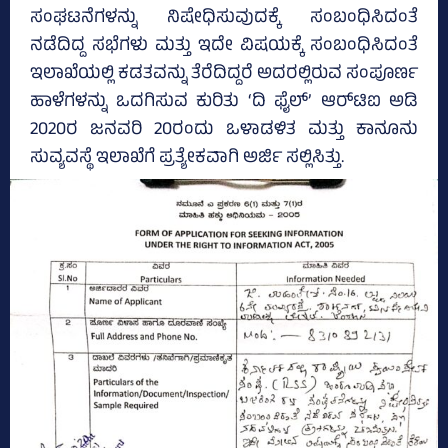
ಸಂಘಟನೆಗಳನ್ನು ನಿಷೇಧಿಸುವುದಕ್ಕೆ ಸಂಬಂಧಿಸಿದಂತೆ
ನಡೆದಿದ್ದ ಸಭೆಗಳು ಮತ್ತು ಇದೇ ವಿಷಯಕ್ಕೆ ಸಂಬಂಧಿಸಿದಂತೆ
ಇಲಾಖೆಯಲ್ಲಿ ಕಡತವನ್ನು ತೆರೆದಿದ್ದರೆ ಅದರಲ್ಲಿರುವ ಸಂಪೂರ್ಣ
ಹಾಳೆಗಳನ್ನು ಒದಗಿಸುವ ಕುರಿತು ‘ದಿ ಫೈಲ್‌’ ಆರ್‌ಟಿಐ ಅಡಿ
2020ರ ಜನವರಿ 20ರಂದು ಒಳಾಡಳಿತ ಮತ್ತು ಕಾನೂನು
ಸುವ್ಯವಸ್ಥೆ ಇಲಾಖೆಗೆ ಪ್ರತ್ಯೇಕವಾಗಿ ಅರ್ಜಿ ಸಲ್ಲಿಸಿತ್ತು.