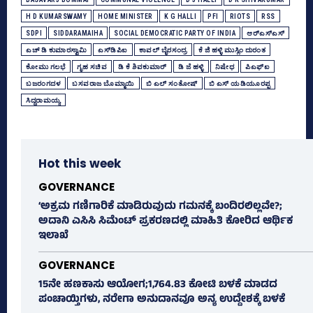
H D KUMARSWAMY
HOME MINISTER
K G HALLI
PFI
RIOTS
RSS
SDPI
SIDDARAMAIHA
SOCIAL DEMOCRATIC PARTY OF INDIA
ಆರ್‌ಎಸ್‌ಎಸ್‌
ಎಚ್‌ ಡಿ ಕುಮಾರಸ್ವಾಮಿ
ಎಸ್‌ಡಿಪಿಐ
ಕಾವಲ್‌ ಬೈರಸಂದ್ರ
ಕೆ ಜಿ ಹಳ್ಳಿ ಮುಸ್ಲಿಂ ದುರಂತ
ಕೋಮು ಗಲಭೆ
ಗೃಹ ಸಚಿವ
ಡಿ ಕೆ ಶಿವಕುಮಾರ್
ಡಿ ಜೆ ಹಳ್ಳಿ
ನಿಷೇಧ
ಪಿಎಫ್‌ಐ
ಬಜರಂಗದಳ
ಬಸವರಾಜ ಬೊಮ್ಮಾಯಿ
ಬಿ ಎಲ್‌ ಸಂತೋಷ್‌
ಬಿ ಎಸ್‌ ಯಡಿಯೂರಪ್ಪ
ಸಿದ್ದರಾಮಯ್ಯ
Hot this week
GOVERNANCE
‘ಅಕ್ರಮ ಗಣಿಗಾರಿಕೆ ಮಾಡಿರುವುದು ಗಮನಕ್ಕೆ ಬಂದಿರಲಿಲ್ಲವೇ?;
ಅದಾನಿ ಎಸಿಸಿ ಸಿಮೆಂಟ್ ಪ್ರಕರಣದಲ್ಲಿ ಮಾಹಿತಿ ಕೋರಿದ ಆರ್ಥಿಕ
ಇಲಾಖೆ
GOVERNANCE
15ನೇ ಹಣಕಾಸು ಆಯೋಗ;1,764.83 ಕೋಟಿ ಬಳಕೆ ಮಾಡದ
ಪಂಚಾಯ್ತಿಗಳು, ನರೇಗಾ ಅನುದಾನವೂ ಅನ್ಯ ಉದ್ದೇಶಕ್ಕೆ ಬಳಕೆ