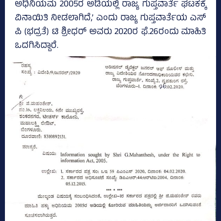
ಅಧಿನಿಯಮ 2005ರ ಅಡಿಯಲ್ಲಿ ರಾಜ್ಯ ಗುಪ್ತವಾರ್ತೆ ಘಟಕಕ್ಕೆ
ವಿನಾಯಿತಿ ನೀಡಲಾಗಿದೆ,’ ಎಂದು ರಾಜ್ಯ ಗುಪ್ತವಾರ್ತೆಯ ಎಸ್‌
ಪಿ (ಭದ್ರತೆ) ಟಿ ಶ್ರೀಧರ್‌ ಅವರು 2020ರ ಫೆ.26ರಂದು ಮಾಹಿತಿ
ಒದಗಿಸಿದ್ದಾರೆ.