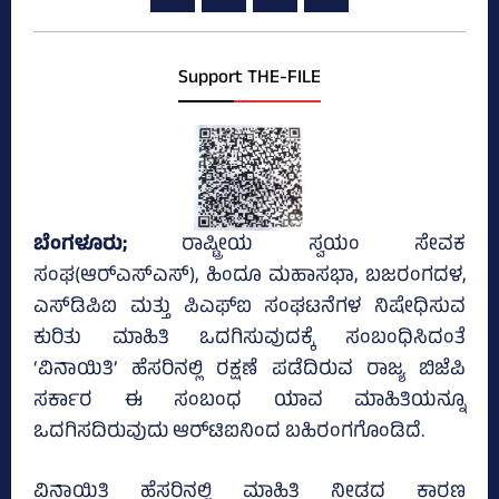
Support THE-FILE
ಬೆಂಗಳೂರು;
ರಾಷ್ಟ್ರೀಯ ಸ್ವಯಂ ಸೇವಕ
ಸಂಘ(ಆರ್‌ಎಸ್‌ಎಸ್‌), ಹಿಂದೂ ಮಹಾಸಭಾ, ಬಜರಂಗದಳ,
ಎಸ್‌ಡಿಪಿಐ ಮತ್ತು ಪಿಎಫ್‌ಐ ಸಂಘಟನೆಗಳ ನಿಷೇಧಿಸುವ
ಕುರಿತು ಮಾಹಿತಿ ಒದಗಿಸುವುದಕ್ಕೆ ಸಂಬಂಧಿಸಿದಂತೆ
‘ವಿನಾಯಿತಿ’ ಹೆಸರಿನಲ್ಲಿ ರಕ್ಷಣೆ ಪಡೆದಿರುವ ರಾಜ್ಯ ಬಿಜೆಪಿ
ಸರ್ಕಾರ ಈ ಸಂಬಂಧ ಯಾವ ಮಾಹಿತಿಯನ್ನೂ
ಒದಗಿಸದಿರುವುದು ಆರ್‌ಟಿಐನಿಂದ ಬಹಿರಂಗಗೊಂಡಿದೆ.
ವಿನಾಯಿತಿ ಹೆಸರಿನಲ್ಲಿ ಮಾಹಿತಿ ನೀಡದ ಕಾರಣ