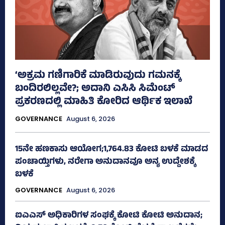
‘ಅಕ್ರಮ ಗಣಿಗಾರಿಕೆ ಮಾಡಿರುವುದು ಗಮನಕ್ಕೆ
ಬಂದಿರಲಿಲ್ಲವೇ?; ಅದಾನಿ ಎಸಿಸಿ ಸಿಮೆಂಟ್
ಪ್ರಕರಣದಲ್ಲಿ ಮಾಹಿತಿ ಕೋರಿದ ಆರ್ಥಿಕ ಇಲಾಖೆ
GOVERNANCE
August 6, 2026
15ನೇ ಹಣಕಾಸು ಆಯೋಗ;1,764.83 ಕೋಟಿ ಬಳಕೆ ಮಾಡದ
ಪಂಚಾಯ್ತಿಗಳು, ನರೇಗಾ ಅನುದಾನವೂ ಅನ್ಯ ಉದ್ದೇಶಕ್ಕೆ
ಬಳಕೆ
GOVERNANCE
August 6, 2026
ಐಎಎಸ್‌ ಅಧಿಕಾರಿಗಳ ಸಂಘಕ್ಕೆ ಕೋಟಿ ಕೋಟಿ ಅನುದಾನ;