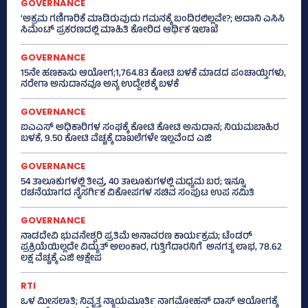
GOVERNANCE
‘ಅಕ್ರಮ ಗಣಿಗಾರಿಕೆ ಮಾಡಿರುವುದು ಗಮನಕ್ಕೆ ಬಂದಿರಲಿಲ್ಲವೇ?; ಅದಾನಿ ಎಸಿಸಿ
ಸಿಮೆಂಟ್ ಪ್ರಕರಣದಲ್ಲಿ ಮಾಹಿತಿ ಕೋರಿದ ಆರ್ಥಿಕ ಇಲಾಖೆ
GOVERNANCE
15ನೇ ಹಣಕಾಸು ಆಯೋಗ;1,764.83 ಕೋಟಿ ಬಳಕೆ ಮಾಡದ ಪಂಚಾಯ್ತಿಗಳು,
ನರೇಗಾ ಅನುದಾನವೂ ಅನ್ಯ ಉದ್ದೇಶಕ್ಕೆ ಬಳಕೆ
GOVERNANCE
ಐಎಎಸ್‌ ಅಧಿಕಾರಿಗಳ ಸಂಘಕ್ಕೆ ಕೋಟಿ ಕೋಟಿ ಅನುದಾನ; ನಿಯಮಬಾಹಿರ
ಬಳಕೆ, 9.50 ಕೋಟಿ ವೆಚ್ಚಕ್ಕೆ ದಾಖಲೆಗಳೇ ಇಲ್ಲವೆಂದ ಎಜಿ
GOVERNANCE
54 ತಾಲೂಕುಗಳಲ್ಲಿ ತೀವ್ರ, 40 ತಾಲೂಕುಗಳಲ್ಲಿ ಮಧ್ಯಮ ಬರ; ಇನ್ನೂ
ರಚನೆಯಾಗದ ನೈಸರ್ಗಿಕ ವಿಕೋಪಗಳ ಸಚಿವ ಸಂಪುಟ ಉಪ ಸಮಿತಿ
GOVERNANCE
ನಾಡದೇವಿ ಭುವನೇಶ್ವರಿ ಪ್ರತಿಮೆ ಅನಾವರಣ ಕಾರ್ಯಕ್ರಮ; ಟೆಂಡರ್
ಪ್ರಕ್ರಿಯೆಯಿಲ್ಲದೇ ವಿದ್ಯುತ್‌ ಅಲಂಕಾರ, ಗುತ್ತಿಗೆದಾರನಿಗೆ ಅನಗತ್ಯ ಲಾಭ, 78.62
ಲಕ್ಷ ವೆಚ್ಚಕ್ಕೆ ಎಜಿ ಆಕ್ಷೇಪ
RTI
ಒಳ ಮೀಸಲಾತಿ; ನಿವೃತ್ತ ನ್ಯಾಯಮೂರ್ತಿ ನಾಗಮೋಹನ್ ದಾಸ್ ಆಯೋಗಕ್ಕೆ