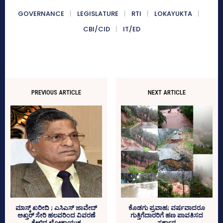
GOVERNANCE
LEGISLATURE
RTI
LOKAYUKTA
CBI/CID
IT/ED
PREVIOUS ARTICLE
NEXT ARTICLE
ಮಾಸ್ಕ್‌ ಖರೀದಿ ; ಎಸಿಎಸ್‌ ಜಾವೇದ್‌
ಕೊಡಗು ಪ್ರವಾಹ; ವರ್ಷವಾದರೂ
ಅಖ್ತರ್‌ ಸೇರಿ ಹಲವರಿಂದ ವಿವರಣೆ
ಗುತ್ತಿಗೆದಾರರಿಗೆ ಹಣ ಪಾವತಿಸದ
ಕೇಳಿದ ಲೋಕಾಯುಕ್ತ
ಸರ್ಕಾರ