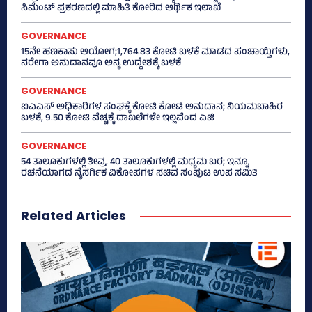
ಸಿಮೆಂಟ್ ಪ್ರಕರಣದಲ್ಲಿ ಮಾಹಿತಿ ಕೋರಿದ ಆರ್ಥಿಕ ಇಲಾಖೆ
GOVERNANCE
15ನೇ ಹಣಕಾಸು ಆಯೋಗ;1,764.83 ಕೋಟಿ ಬಳಕೆ ಮಾಡದ ಪಂಚಾಯ್ತಿಗಳು,
ನರೇಗಾ ಅನುದಾನವೂ ಅನ್ಯ ಉದ್ದೇಶಕ್ಕೆ ಬಳಕೆ
GOVERNANCE
ಐಎಎಸ್‌ ಅಧಿಕಾರಿಗಳ ಸಂಘಕ್ಕೆ ಕೋಟಿ ಕೋಟಿ ಅನುದಾನ; ನಿಯಮಬಾಹಿರ
ಬಳಕೆ, 9.50 ಕೋಟಿ ವೆಚ್ಚಕ್ಕೆ ದಾಖಲೆಗಳೇ ಇಲ್ಲವೆಂದ ಎಜಿ
GOVERNANCE
54 ತಾಲೂಕುಗಳಲ್ಲಿ ತೀವ್ರ, 40 ತಾಲೂಕುಗಳಲ್ಲಿ ಮಧ್ಯಮ ಬರ; ಇನ್ನೂ
ರಚನೆಯಾಗದ ನೈಸರ್ಗಿಕ ವಿಕೋಪಗಳ ಸಚಿವ ಸಂಪುಟ ಉಪ ಸಮಿತಿ
Related Articles