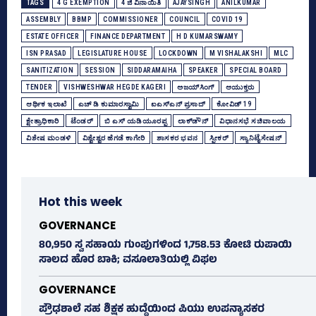
TAGS
4 G EXEMPTION
4 ಜಿ ವಿನಾಯಿತಿ
AJAYSINGH
ANILKUMAR
ASSEMBLY
BBMP
COMMISSIONER
COUNCIL
COVID 19
ESTATE OFFICER
FINANCE DEPARTMENT
H D KUMARSWAMY
ISN PRASAD
LEGISLATURE HOUSE
LOCKDOWN
M VISHALAKSHI
MLC
SANITIZATION
SESSION
SIDDARAMAIHA
SPEAKER
SPECIAL BOARD
TENDER
VISHWESHWAR HEGDE KAGERI
ಅಜಯ್‌ಸಿಂಗ್‌
ಆಯುಕ್ತರು
ಆರ್ಥಿಕ ಇಲಾಖೆ
ಎಚ್‌ ಡಿ ಕುಮಾರಸ್ವಾಮಿ
ಐಎಸ್‌ಎನ್‌ ಪ್ರಸಾದ್‌
ಕೋವಿಡ್‌ 19
ಕ್ಷೇತ್ರಾಧಿಕಾರಿ
ಟೆಂಡರ್‌
ಬಿ ಎಸ್‌ ಯಡಿಯೂರಪ್ಪ
ಲಾಕ್‌ಡೌನ್‌
ವಿಧಾನಸಭೆ ಸಚಿವಾಲಯ
ವಿಶೇಷ ಮಂಡಳಿ
ವಿಶ್ವೇಶ್ವರ ಹೆಗಡೆ ಕಾಗೇರಿ
ಶಾಸಕರ ಭವನ
ಸ್ಪೀಕರ್‌
ಸ್ಯಾನಿಟೈಸೇಷನ್‌
Hot this week
GOVERNANCE
80,950 ಸ್ವ ಸಹಾಯ ಗುಂಪುಗಳಿಂದ 1,758.53 ಕೋಟಿ ರುಪಾಯಿ
ಸಾಲದ ಹೊರ ಬಾಕಿ; ವಸೂಲಾತಿಯಲ್ಲಿ ವಿಫಲ
GOVERNANCE
ಪ್ರೌಢಶಾಲೆ ಸಹ ಶಿಕ್ಷಕ ಹುದ್ದೆಯಿಂದ ಪಿಯು ಉಪನ್ಯಾಸಕರ