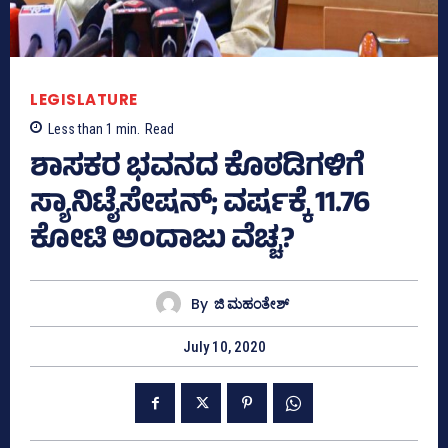
LEGISLATURE
Less than 1
min.
Read
ಶಾಸಕರ ಭವನದ ಕೊಠಡಿಗಳಿಗೆ
ಸ್ಯಾನಿಟೈಸೇಷನ್‌; ವರ್ಷಕ್ಕೆ 11.76
ಕೋಟಿ ಅಂದಾಜು ವೆಚ್ಚ?
By
ಜಿ ಮಹಂತೇಶ್
July 10, 2020