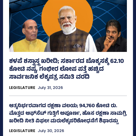
ಕಳಪೆ ಶಸ್ತ್ರಾಸ್ತ್ರ ಖರೀದಿ; ಸರ್ಕಾರದ ಬೊಕ್ಕಸಕ್ಕೆ 62.10
ಕೋಟಿ ನಷ್ಟ, ಗಂಭೀರ ಲೋಪ ಪತ್ತೆ ಹಚ್ಚಿದ
ಸಾರ್ವಜನಿಕ ಲೆಕ್ಕಪತ್ರ ಸಮಿತಿ ವರದಿ
LEGISLATURE
July 31, 2026
ಆತ್ಮನಿರ್ಭರವಾಗದ ರಕ್ಷಣಾ ವಲಯ; 94,760 ಕೋಟಿ ರು.
ಮೊತ್ತದ ಆಫ್‌ಸೆಟ್ ಗುತ್ತಿಗೆ ಅಪೂರ್ಣ, ಹೊಸ ರಕ್ಷಣಾ ಸಾಮಗ್ರಿ
ಖರೀದಿ ನೀತಿ ವಿಫಲ! ಮರುಲೆಕ್ಕಪರಿಶೋಧನೆಗೆ ಶಿಫಾರಸ್ಸು
LEGISLATURE
July 30, 2026