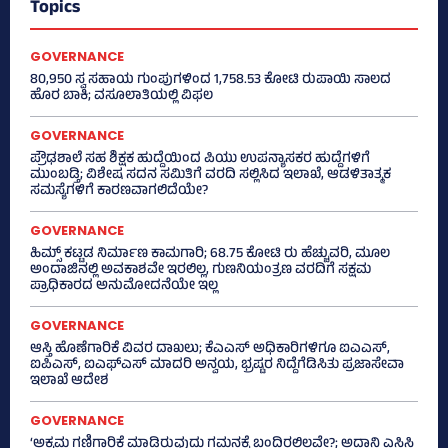
Topics
GOVERNANCE
80,950 ಸ್ವ ಸಹಾಯ ಗುಂಪುಗಳಿಂದ 1,758.53 ಕೋಟಿ ರುಪಾಯಿ ಸಾಲದ
ಹೊರ ಬಾಕಿ; ವಸೂಲಾತಿಯಲ್ಲಿ ವಿಫಲ
GOVERNANCE
ಪ್ರೌಢಶಾಲೆ ಸಹ ಶಿಕ್ಷಕ ಹುದ್ದೆಯಿಂದ ಪಿಯು ಉಪನ್ಯಾಸಕರ ಹುದ್ದೆಗಳಿಗೆ
ಮುಂಬಡ್ತಿ; ವಿಶೇಷ ಸದನ ಸಮಿತಿಗೆ ವರದಿ ಸಲ್ಲಿಸಿದ ಇಲಾಖೆ, ಆಡಳಿತಾತ್ಮಕ
ಸಮಸ್ಯೆಗಳಿಗೆ ಕಾರಣವಾಗಲಿದೆಯೇ?
GOVERNANCE
ಹಿಮ್ಸ್‌ ಕಟ್ಟಡ ನಿರ್ಮಾಣ ಕಾಮಗಾರಿ; 68.75 ಕೋಟಿ ರು ಹೆಚ್ಚುವರಿ, ಮೂಲ
ಅಂದಾಜಿನಲ್ಲಿ ಅವಕಾಶವೇ ಇರಲಿಲ್ಲ, ಗುಣನಿಯಂತ್ರಣ ವರದಿಗೆ ಸಕ್ಷಮ
ಪ್ರಾಧಿಕಾರದ ಅನುಮೋದನೆಯೇ ಇಲ್ಲ
GOVERNANCE
ಆಸ್ತಿ ಹೊಣೆಗಾರಿಕೆ ವಿವರ ದಾಖಲು; ಕೆಎಎಸ್ ಅಧಿಕಾರಿಗಳಿಗೂ ಐಎಎಸ್‌,
ಐಪಿಎಸ್‌, ಐಎಫ್‌ಎಸ್‌ ಮಾದರಿ ಅನ್ವಯ, ಭ್ರಷ್ಟರ ನಿದ್ದೆಗೆಡಿಸಿತು ಪ್ರಜಾಸೇವಾ
ಇಲಾಖೆ ಆದೇಶ
GOVERNANCE
‘ಅಕ್ರಮ ಗಣಿಗಾರಿಕೆ ಮಾಡಿರುವುದು ಗಮನಕ್ಕೆ ಬಂದಿರಲಿಲ್ಲವೇ?; ಅದಾನಿ ಎಸಿಸಿ