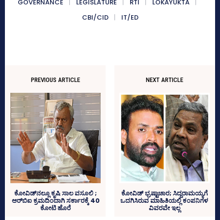
GOVERNANCE
LEGISLATURE
RTI
LOKAYUKTA
CBI/CID
IT/ED
PREVIOUS ARTICLE
NEXT ARTICLE
ಕೋವಿಡ್‌ನಲ್ಲೂ ಕೃಷಿ ಸಾಲ ವಸೂಲಿ ;
ಕೋವಿಡ್‌ ಭ್ರಷ್ಟಾಚಾರ; ಸಿದ್ದರಾಮಯ್ಯಗೆ
ಆರ್‌ಬಿಐ ಕ್ರಮದಿಂದಾಗಿ ಸರ್ಕಾರಕ್ಕೆ 40
ಒದಗಿಸಿರುವ ಮಾಹಿತಿಯಲ್ಲಿ ಕಂಪನಿಗಳ
ಕೋಟಿ ಹೊರೆ
ವಿವರವೇ ಇಲ್ಲ