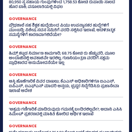
80,950 ಸ್ವ ಸಹಾಯ ಗುಂಪುಗಳಿಂದ 1,758.53 ಕೋಟಿ ರುಪಾಯಿ ಸಾಲದ
ಹೊರ ಬಾಕಿ; ವಸೂಲಾತಿಯಲ್ಲಿ ವಿಫಲ
GOVERNANCE
ಪ್ರೌಢಶಾಲೆ ಸಹ ಶಿಕ್ಷಕ ಹುದ್ದೆಯಿಂದ ಪಿಯು ಉಪನ್ಯಾಸಕರ ಹುದ್ದೆಗಳಿಗೆ
ಮುಂಬಡ್ತಿ; ವಿಶೇಷ ಸದನ ಸಮಿತಿಗೆ ವರದಿ ಸಲ್ಲಿಸಿದ ಇಲಾಖೆ, ಆಡಳಿತಾತ್ಮಕ
ಸಮಸ್ಯೆಗಳಿಗೆ ಕಾರಣವಾಗಲಿದೆಯೇ?
GOVERNANCE
ಹಿಮ್ಸ್‌ ಕಟ್ಟಡ ನಿರ್ಮಾಣ ಕಾಮಗಾರಿ; 68.75 ಕೋಟಿ ರು ಹೆಚ್ಚುವರಿ, ಮೂಲ
ಅಂದಾಜಿನಲ್ಲಿ ಅವಕಾಶವೇ ಇರಲಿಲ್ಲ, ಗುಣನಿಯಂತ್ರಣ ವರದಿಗೆ ಸಕ್ಷಮ
ಪ್ರಾಧಿಕಾರದ ಅನುಮೋದನೆಯೇ ಇಲ್ಲ
GOVERNANCE
ಆಸ್ತಿ ಹೊಣೆಗಾರಿಕೆ ವಿವರ ದಾಖಲು; ಕೆಎಎಸ್ ಅಧಿಕಾರಿಗಳಿಗೂ ಐಎಎಸ್‌,
ಐಪಿಎಸ್‌, ಐಎಫ್‌ಎಸ್‌ ಮಾದರಿ ಅನ್ವಯ, ಭ್ರಷ್ಟರ ನಿದ್ದೆಗೆಡಿಸಿತು ಪ್ರಜಾಸೇವಾ
ಇಲಾಖೆ ಆದೇಶ
GOVERNANCE
‘ಅಕ್ರಮ ಗಣಿಗಾರಿಕೆ ಮಾಡಿರುವುದು ಗಮನಕ್ಕೆ ಬಂದಿರಲಿಲ್ಲವೇ?; ಅದಾನಿ ಎಸಿಸಿ
ಸಿಮೆಂಟ್ ಪ್ರಕರಣದಲ್ಲಿ ಮಾಹಿತಿ ಕೋರಿದ ಆರ್ಥಿಕ ಇಲಾಖೆ
GOVERNANCE