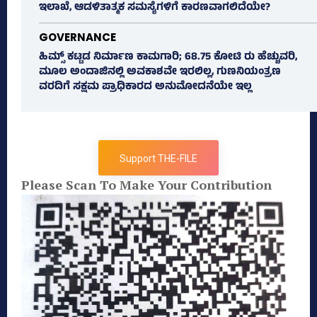
ಇಲಾಖೆ, ಆಡಳಿತಾತ್ಮಕ ಸಮಸ್ಯೆಗಳಿಗೆ ಕಾರಣವಾಗಲಿದೆಯೇ?
GOVERNANCE
ಹಿಮ್ಸ್‌ ಕಟ್ಟಡ ನಿರ್ಮಾಣ ಕಾಮಗಾರಿ; 68.75 ಕೋಟಿ ರು ಹೆಚ್ಚುವರಿ,
ಮೂಲ ಅಂದಾಜಿನಲ್ಲಿ ಅವಕಾಶವೇ ಇರಲಿಲ್ಲ, ಗುಣನಿಯಂತ್ರಣ
ವರದಿಗೆ ಸಕ್ಷಮ ಪ್ರಾಧಿಕಾರದ ಅನುಮೋದನೆಯೇ ಇಲ್ಲ
Support THE-FILE
Please Scan To Make Your Contribution