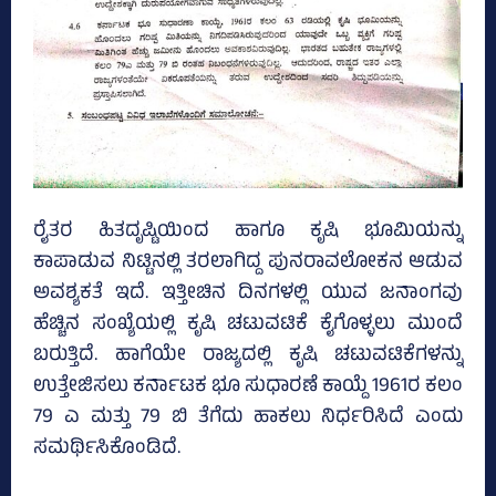
ರೈತರ ಹಿತದೃಷ್ಟಿಯಿಂದ ಹಾಗೂ ಕೃಷಿ ಭೂಮಿಯನ್ನು
ಕಾಪಾಡುವ ನಿಟ್ಟಿನಲ್ಲಿ ತರಲಾಗಿದ್ದ ಪುನರಾವಲೋಕನ ಆಡುವ
ಅವಶ್ಯಕತೆ ಇದೆ. ಇತ್ತೀಚಿನ ದಿನಗಳಲ್ಲಿ ಯುವ ಜನಾಂಗವು
ಹೆಚ್ಚಿನ ಸಂಖ್ಯೆಯಲ್ಲಿ ಕೃಷಿ ಚಟುವಟಿಕೆ ಕೈಗೊಳ್ಳಲು ಮುಂದೆ
ಬರುತ್ತಿದೆ. ಹಾಗೆಯೇ ರಾಜ್ಯದಲ್ಲಿ ಕೃಷಿ ಚಟುವಟಿಕೆಗಳನ್ನು
ಉತ್ತೇಜಿಸಲು ಕರ್ನಾಟಕ ಭೂ ಸುಧಾರಣೆ ಕಾಯ್ದೆ 1961ರ ಕಲಂ
79 ಎ ಮತ್ತು 79 ಬಿ ತೆಗೆದು ಹಾಕಲು ನಿರ್ಧರಿಸಿದೆ ಎಂದು
ಸಮರ್ಥಿಸಿಕೊಂಡಿದೆ.