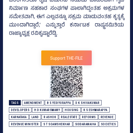
ಎಕರೆಗಿಂತಲೂ ಕೃಷಿ ಜಮೀನು ನಿಯಮ ಬಾಹಿರವಾಗಿ ಗೃಹ
ನಿರ್ಮಾಣ ಸಹಕಾರ ಸಂಘಗಳ ಪಾಲಾಗಿದ್ದಂತಹ ಅಕ್ರಮಗಳ
ಸಮೇತವಾಗಿ, ಈಗ ಎಲ್ಲವನ್ನೂ ಸಕ್ರಮ ಮಾಡುವಂತಹ ಕೃತ್ಯಕ್ಕೆ
ಮುಂದಾಗಿದ್ದಾರೆ,’ ಎನ್ನುತ್ತಾರೆ ಕರ್ನಾಟಕ ರಾಷ್ಟ್ರಸಮಿತಿಯ
ರಾಜ್ಯಾಧ್ಯಕ್ಷ ರವಿಕೃಷ್ಣಾರೆಡ್ಡಿ.
Support THE-FILE
TAGS
AMENDMENT
B S YEDIYURAPPA
D K SHIVAKUMAR
DEVELOPERS
H D KUMARSWAMY
HOUSING
K S ESHWARAPPA
KARNATAKA
LAND
R ASHOK
REALESTATE
REFORMS
REVENUE
REVENUE MINISTER
S T SOAMSHEKHAR
SIDDARAMAIHA
SOCIETIES