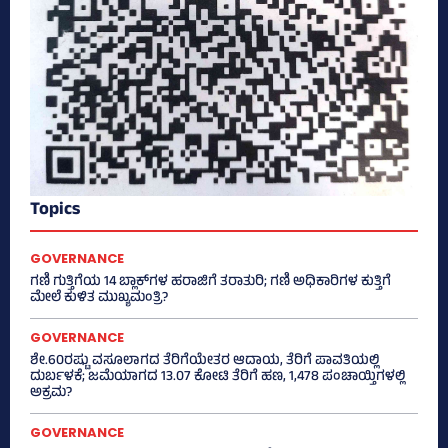
Topics
GOVERNANCE
ಗಣಿ ಗುತ್ತಿಗೆಯ 14 ಬ್ಲಾಕ್‌ಗಳ ಹರಾಜಿಗೆ ತರಾತುರಿ; ಗಣಿ ಅಧಿಕಾರಿಗಳ ಕುತ್ತಿಗೆ
ಮೇಲೆ ಕುಳಿತ ಮುಖ್ಯಮಂತ್ರಿ?
GOVERNANCE
ಶೇ.60ರಷ್ಟು ವಸೂಲಾಗದ ತೆರಿಗೆಯೇತರ ಆದಾಯ, ತೆರಿಗೆ ಪಾವತಿಯಲ್ಲಿ
ದುರ್ಬಳಕೆ; ಜಮೆಯಾಗದ 13.07 ಕೋಟಿ ತೆರಿಗೆ ಹಣ, 1,478 ಪಂಚಾಯ್ತಿಗಳಲ್ಲಿ
ಅಕ್ರಮ?
GOVERNANCE