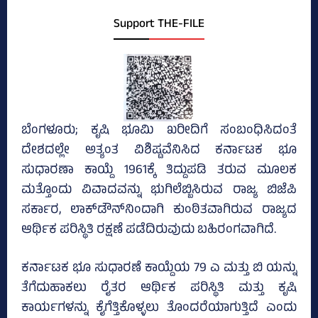
Support THE-FILE
ಬೆಂಗಳೂರು; ಕೃಷಿ ಭೂಮಿ ಖರೀದಿಗೆ ಸಂಬಂಧಿಸಿದಂತೆ
ದೇಶದಲ್ಲೇ ಅತ್ಯಂತ ವಿಶಿಷ್ಟವೆನಿಸಿದ ಕರ್ನಾಟಕ ಭೂ
ಸುಧಾರಣಾ ಕಾಯ್ದೆ 1961ಕ್ಕೆ ತಿದ್ದುಪಡಿ ತರುವ ಮೂಲಕ
ಮತ್ತೊಂದು ವಿವಾದವನ್ನು ಭುಗಿಲೆಬ್ಬಿಸಿರುವ ರಾಜ್ಯ ಬಿಜೆಪಿ
ಸರ್ಕಾರ, ಲಾಕ್‌ಡೌನ್‌ನಿಂದಾಗಿ ಕುಂಠಿತವಾಗಿರುವ ರಾಜ್ಯದ
ಆರ್ಥಿಕ ಪರಿಸ್ಥಿತಿ ರಕ್ಷಣೆ ಪಡೆದಿರುವುದು ಬಹಿರಂಗವಾಗಿದೆ.
ಕರ್ನಾಟಕ ಭೂ ಸುಧಾರಣೆ ಕಾಯ್ದೆಯ 79 ಎ ಮತ್ತು ಬಿ ಯನ್ನು
ತೆಗೆದುಹಾಕಲು ರೈತರ ಆರ್ಥಿಕ ಪರಿಸ್ಥಿತಿ ಮತ್ತು ಕೃಷಿ
ಕಾರ್ಯಗಳನ್ನು ಕೈಗೆತ್ತಿಕೊಳ್ಳಲು ತೊಂದರೆಯಾಗುತ್ತಿದೆ ಎಂದು