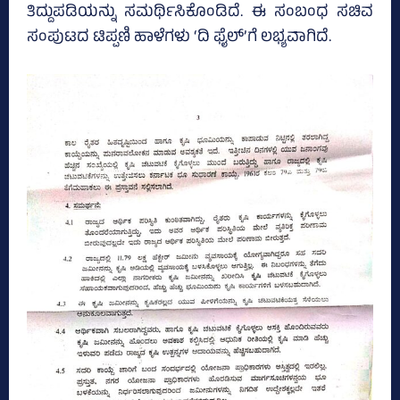
ತಿದ್ದುಪಡಿಯನ್ನು ಸಮರ್ಥಿಸಿಕೊಂಡಿದೆ. ಈ ಸಂಬಂಧ ಸಚಿವ
ಸಂಪುಟದ ಟಿಪ್ಪಣಿ ಹಾಳೆಗಳು ‘ದಿ ಫೈಲ್‌’ಗೆ ಲಭ್ಯವಾಗಿದೆ.