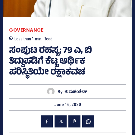
GOVERNANCE
Less than 1
min.
Read
ಸಂಪುಟ ರಹಸ್ಯ; 79 ಎ, ಬಿ
ತಿದ್ದುಪಡಿಗೆ ಕೆಟ್ಟ ಆರ್ಥಿಕ
ಪರಿಸ್ಥಿತಿಯೇ ರಕ್ಷಾಕವಚ
By
ಜಿ ಮಹಂತೇಶ್
June 16, 2020