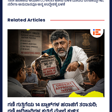
15ನೇ ಹಣಕಾಸು ಆಯೋಗ;1,764.83 ಕೋಟಿ ಬಳಕೆ ಮಾಡದ ಪಂಚಾಯ್ತಿಗಳು,
ನರೇಗಾ ಅನುದಾನವೂ ಅನ್ಯ ಉದ್ದೇಶಕ್ಕೆ ಬಳಕೆ
Related Articles
ಗಣಿ ಗುತ್ತಿಗೆಯ 14 ಬ್ಲಾಕ್‌ಗಳ ಹರಾಜಿಗೆ ತರಾತುರಿ;
ಗಣಿ ಅಧಿಕಾರಿಗಳ ಕುತ್ತಿಗೆ ಮೇಲೆ ಕುಳಿತ