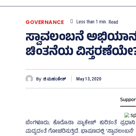
GOVERNANCE
Less than 1
min.
Read
ಸ್ವಾವಲಂಬನೆ ಅಭಿಯಾನ;
ಚಿಂತನೆಯ ವಿಸ್ತರಣೆಯೇ
By
ಜಿ ಮಹಂತೇಶ್
May 13, 2020
Suppor
ಬೆಂಗಳೂರು; ಕೊರೊನಾ ಪ್ಯಾಕೇಜ್‌ ಕುರಿತಂತೆ ಪ್ರ
ಮದ್ಯದಂತೆ ಗೋಚರಿಸುತ್ತಿದೆ. ಭಾಷಣದಲ್ಲಿ ‘ಸ್ವಾವಲಂಬನೆ’ 