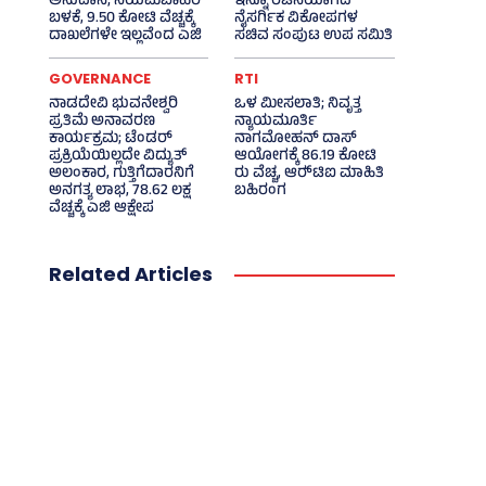
ಅನುದಾನ; ನಿಯಮಬಾಹಿರ
ಇನ್ನೂ ರಚನೆಯಾಗದ
ಬಳಕೆ, 9.50 ಕೋಟಿ ವೆಚ್ಚಕ್ಕೆ
ನೈಸರ್ಗಿಕ ವಿಕೋಪಗಳ
ದಾಖಲೆಗಳೇ ಇಲ್ಲವೆಂದ ಎಜಿ
ಸಚಿವ ಸಂಪುಟ ಉಪ ಸಮಿತಿ
GOVERNANCE
RTI
ನಾಡದೇವಿ ಭುವನೇಶ್ವರಿ
ಒಳ ಮೀಸಲಾತಿ; ನಿವೃತ್ತ
ಪ್ರತಿಮೆ ಅನಾವರಣ
ನ್ಯಾಯಮೂರ್ತಿ
ಕಾರ್ಯಕ್ರಮ; ಟೆಂಡರ್
ನಾಗಮೋಹನ್ ದಾಸ್
ಪ್ರಕ್ರಿಯೆಯಿಲ್ಲದೇ ವಿದ್ಯುತ್‌
ಆಯೋಗಕ್ಕೆ 86.19 ಕೋಟಿ
ಅಲಂಕಾರ, ಗುತ್ತಿಗೆದಾರನಿಗೆ
ರು ವೆಚ್ಚ, ಆರ್‍‌ಟಿಐ ಮಾಹಿತಿ
ಅನಗತ್ಯ ಲಾಭ, 78.62 ಲಕ್ಷ
ಬಹಿರಂಗ
ವೆಚ್ಚಕ್ಕೆ ಎಜಿ ಆಕ್ಷೇಪ
Related Articles