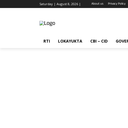
About us
Privacy Policy
Saturday | August 8, 2026 |
RTI
LOKAYUKTA
CBI – CID
GOVE