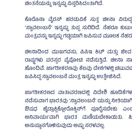
ಚಿಂತನೆಯನ್ನು ಇನ್ನಷ್ಟು ವಿಸ್ತರಿಸಿದಂತಾಗಿದೆ.
ಕೊರೊನಾ ವೈರಸ್ ಹರಡುವಿಕೆ ಸುತ್ತ ಚೀನಾ ವಿರುದ್ಧ ವ
‘ಸ್ವಾವಲಂಬನೆ’ ಇನ್ನಷ್ಟು ತುಪ್ಪ ಸುರಿದಿದೆ. ನೆಹರೂ ಕುಟ
ಮಂತ್ರವನ್ನು ಇನ್ನಷ್ಟು ಗಟ್ಟಿಯಾಗಿ ಜಪಿಸುವ ಮೂಲಕ ನೆ
ಚೀನಾದಿಂದ ಮುಖಗವಸು, ಪಿಪಿಇ ಕಿಟ್‌ ಮತ್ತು ಜೀವ
ರಾಷ್ಟ್ರಗಳು ಪರಸ್ಪರ ಪೈಪೋಟಿ ನಡೆಸುತ್ತಿವೆ. ಚೀನಾ
ಹೊಂದಿವೆ. ಜಾಗತೀಕರಣವು ಕೆಲವು ದೇಶಗಳಲ್ಲಿ ಚಟುವಟಿಕೆ
ಜಪಿಸಿದ್ದ ಸ್ವಾವಲಂಬನೆ ಮಂತ್ರ ಇನ್ನಷ್ಟು ಉತ್ತೇಜಿಸಿದೆ.
ಜಾಗತೀಕರಣದ ವಾತಾವರಣದಲ್ಲಿ ವಿದೇಶಿ ಹೂಡಿಕೆಗಳ 
ನಡೆಸುವಾಗ ಭಾರತವು ‘ಸ್ವಾವಲಂಬನೆ’ ಯನ್ನು ನೀತಿಯಾಗ
ಔಷಧ ಹೈಡ್ರಾಕ್ಸಿಕ್ಲೋರೊಕ್ವಿನ್‌ಗೆ ಪೂರೈಸಬೇಕು ಎಂದ
ಅನಿವಾರ್ಯವಾಗಿ ಭಾರತ ಮಣಿಯಬೇಕಾಯಿತು. ಹೀಗ
ಅನುಷ್ಠಾನಗೊಳಿಸುವುದು ಅಷ್ಟು ಸರಳವಲ್ಲ.