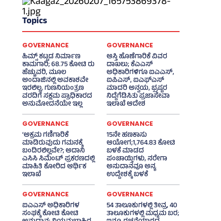
Topics
GOVERNANCE
GOVERNANCE
ಹಿಮ್ಸ್‌ ಕಟ್ಟಡ ನಿರ್ಮಾಣ
ಆಸ್ತಿ ಹೊಣೆಗಾರಿಕೆ ವಿವರ
ಕಾಮಗಾರಿ; 68.75 ಕೋಟಿ ರು
ದಾಖಲು; ಕೆಎಎಸ್
ಹೆಚ್ಚುವರಿ, ಮೂಲ
ಅಧಿಕಾರಿಗಳಿಗೂ ಐಎಎಸ್‌,
ಅಂದಾಜಿನಲ್ಲಿ ಅವಕಾಶವೇ
ಐಪಿಎಸ್‌, ಐಎಫ್‌ಎಸ್‌
ಇರಲಿಲ್ಲ, ಗುಣನಿಯಂತ್ರಣ
ಮಾದರಿ ಅನ್ವಯ, ಭ್ರಷ್ಟರ
ವರದಿಗೆ ಸಕ್ಷಮ ಪ್ರಾಧಿಕಾರದ
ನಿದ್ದೆಗೆಡಿಸಿತು ಪ್ರಜಾಸೇವಾ
ಅನುಮೋದನೆಯೇ ಇಲ್ಲ
ಇಲಾಖೆ ಆದೇಶ
GOVERNANCE
GOVERNANCE
‘ಅಕ್ರಮ ಗಣಿಗಾರಿಕೆ
15ನೇ ಹಣಕಾಸು
ಮಾಡಿರುವುದು ಗಮನಕ್ಕೆ
ಆಯೋಗ;1,764.83 ಕೋಟಿ
ಬಂದಿರಲಿಲ್ಲವೇ?; ಅದಾನಿ
ಬಳಕೆ ಮಾಡದ
ಎಸಿಸಿ ಸಿಮೆಂಟ್ ಪ್ರಕರಣದಲ್ಲಿ
ಪಂಚಾಯ್ತಿಗಳು, ನರೇಗಾ
ಮಾಹಿತಿ ಕೋರಿದ ಆರ್ಥಿಕ
ಅನುದಾನವೂ ಅನ್ಯ
ಇಲಾಖೆ
ಉದ್ದೇಶಕ್ಕೆ ಬಳಕೆ
GOVERNANCE
GOVERNANCE
ಐಎಎಸ್‌ ಅಧಿಕಾರಿಗಳ
54 ತಾಲೂಕುಗಳಲ್ಲಿ ತೀವ್ರ, 40
ಸಂಘಕ್ಕೆ ಕೋಟಿ ಕೋಟಿ
ತಾಲೂಕುಗಳಲ್ಲಿ ಮಧ್ಯಮ ಬರ;