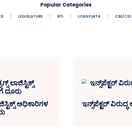
Popular Categories
CE
LEGISLATURE
RTI
LOKAYUKTA
CBI/CID
ಸ್ಟಿಕ್ಸ್‌ ಅಧಿಕಾರಿಗಳ
ಇನ್ಸ್‌ಪೆಕ್ಟರ್‌ ವಿರ
ರು