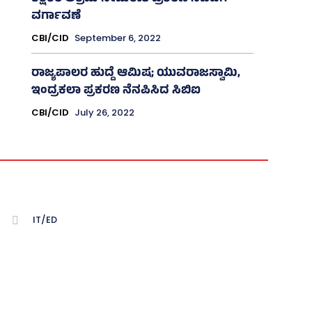
ವರ್ಗಾವಣೆ
CBI/CID
September 6, 2022
ರಾಜ್ಯಪಾಲರ ಹುದ್ದೆ ಆಮಿಷ; ಯುವರಾಜಸ್ವಾಮಿ,
ಇಂದ್ರಕಲಾ ಪ್ರಕರಣ ನೆನಪಿಸಿದ ಸಿಬಿಐ
CBI/CID
July 26, 2022
IT/ED