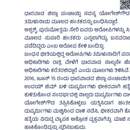
ಧಾರವಾಡ ಜಿಲ್ಲಾ ಪಂಚಾಯ್ತಿ ಸದಸ್ಯ ಯೋಗೇಶ್‌ಗೌಡ ಕ
ತಮಿಳುನಾಡು ಮೂಲದ ಹಂತಕರನ್ನು ಬಂಧಿಸಿದ್ದಾರೆ.
ಅಶ್ವತ್ಥ್‌, ಪುರುಷೋತ್ತಮ ಸೇರಿ ಐವರು ಆರೋಪಿಗಳನ್ನು ಸಿಬ
ಮೂಲದ ಸುಪಾರಿ ಹಂತಕರು ಎನ್ನಲಾಗಿದ್ದು, ಬಸವರಾಜ
ಪಡೆದಿದ್ದರು ಎಂಬ ಆರೋಪ ಕೇಳಿ ಬಂದಿತ್ತು.
ಬಂಧನ ಭೀತಿಯಲ್ಲಿದ್ದ ಆರೋಪಿಗಳು ತಮಿಳುನಾಡಿಗೆ ಪರಾರಿಯ
ಅಧಿಕಾರಿಗಳು ರಾತ್ರಿ ವೇಳೆಗೆ ಧಾರವಾಡ ನಾಲ್ಕನೇ ಹೆ
ಅಧಿಕಾರಿಗಳು ಕರೆತರಲಿದ್ದಾರೆ ಎಂದು ಮೂಲಗಳು ತಿಳಿಸಿವೆ.
2016, ಜೂನ್ 15 ರಂದು ಧಾರವಾಡದ ಜಿಲ್ಲಾ ಪಂಚಾಯಿತಿ ಸ
ಉದಯ್ ಜಿಮ್ ಬಳಿ ದುಷ್ಕರ್ಮಿಗಳು ಭೀಕರವಾಗಿ ಹತ್ಯೆ 
ಕುಳಿತುಕೊಂಡ ಸಂದರ್ಭದಲ್ಲಿ ನಾಲ್ವರು ದುಷ್ಕರ್ಮಿಗಳು ದಾಳಿ
ಯೋಗೇಶ್‌ಗೌಡ ತಪ್ಪಿಸಿಕೊಳ್ಳಲು ಯತ್ನಿಸಿದಾಗ ಹಂತಕರು
ದುಷ್ಕರ್ಮಿಗಳು ಮಚ್ಚಿನಿಂದ ದಾಳಿ ನಡೆಸಿ, ಭೀಕರವಾಗಿ ಕೊಲ
ಹತ್ಯೆಯ ವಿರುದ್ಧ ವ್ಯಾಪಕ ಆಕ್ರೋಶ ವ್ಯಕ್ತವಾಗಿತ್ತು. ಮ
ಹಾಕಿಕೊಂಡಿದ್ದನ್ನು ಸ್ಮರಿಸಬಹುದು.