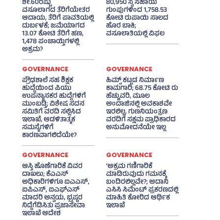
ಶೇ.60ರಷ್ಟು
80,950 ಸ್ವ ಸಹಾಯ
ವಸೂಲಾಗದ ತೆರಿಗೆಯೇತರ
ಗುಂಪುಗಳಿಂದ 1,758.53
ಆದಾಯ, ತೆರಿಗೆ ಪಾವತಿಯಲ್ಲಿ
ಕೋಟಿ ರುಪಾಯಿ ಸಾಲದ
ದುರ್ಬಳಕೆ; ಜಮೆಯಾಗದ
ಹೊರ ಬಾಕಿ;
13.07 ಕೋಟಿ ತೆರಿಗೆ ಹಣ,
ವಸೂಲಾತಿಯಲ್ಲಿ ವಿಫಲ
1,478 ಪಂಚಾಯ್ತಿಗಳಲ್ಲಿ
ಅಕ್ರಮ?
GOVERNANCE
GOVERNANCE
ಪ್ರೌಢಶಾಲೆ ಸಹ ಶಿಕ್ಷಕ
ಹಿಮ್ಸ್‌ ಕಟ್ಟಡ ನಿರ್ಮಾಣ
ಹುದ್ದೆಯಿಂದ ಪಿಯು
ಕಾಮಗಾರಿ; 68.75 ಕೋಟಿ ರು
ಉಪನ್ಯಾಸಕರ ಹುದ್ದೆಗಳಿಗೆ
ಹೆಚ್ಚುವರಿ, ಮೂಲ
ಮುಂಬಡ್ತಿ; ವಿಶೇಷ ಸದನ
ಅಂದಾಜಿನಲ್ಲಿ ಅವಕಾಶವೇ
ಸಮಿತಿಗೆ ವರದಿ ಸಲ್ಲಿಸಿದ
ಇರಲಿಲ್ಲ, ಗುಣನಿಯಂತ್ರಣ
ಇಲಾಖೆ, ಆಡಳಿತಾತ್ಮಕ
ವರದಿಗೆ ಸಕ್ಷಮ ಪ್ರಾಧಿಕಾರದ
ಸಮಸ್ಯೆಗಳಿಗೆ
ಅನುಮೋದನೆಯೇ ಇಲ್ಲ
ಕಾರಣವಾಗಲಿದೆಯೇ?
GOVERNANCE
GOVERNANCE
ಆಸ್ತಿ ಹೊಣೆಗಾರಿಕೆ ವಿವರ
‘ಅಕ್ರಮ ಗಣಿಗಾರಿಕೆ
ದಾಖಲು; ಕೆಎಎಸ್
ಮಾಡಿರುವುದು ಗಮನಕ್ಕೆ
ಅಧಿಕಾರಿಗಳಿಗೂ ಐಎಎಸ್‌,
ಬಂದಿರಲಿಲ್ಲವೇ?; ಅದಾನಿ
ಐಪಿಎಸ್‌, ಐಎಫ್‌ಎಸ್‌
ಎಸಿಸಿ ಸಿಮೆಂಟ್ ಪ್ರಕರಣದಲ್ಲಿ
ಮಾದರಿ ಅನ್ವಯ, ಭ್ರಷ್ಟರ
ಮಾಹಿತಿ ಕೋರಿದ ಆರ್ಥಿಕ
ನಿದ್ದೆಗೆಡಿಸಿತು ಪ್ರಜಾಸೇವಾ
ಇಲಾಖೆ
ಇಲಾಖೆ ಆದೇಶ