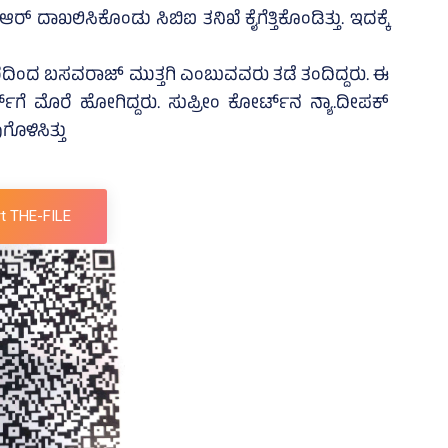
 ದಾಖಲಿಸಿಕೊಂಡು ಸಿಬಿಐ ತನಿಖೆ ಕೈಗೆತ್ತಿಕೊಂಡಿತ್ತು. ಇದಕ್ಕೆ
ಿಂದ ಬಸವರಾಜ್‌ ಮುತ್ತಗಿ ಎಂಬುವವರು ತಡೆ ತಂದಿದ್ದರು. ಈ
್‌ಗೆ ಮೊರೆ ಹೋಗಿದ್ದರು. ಸುಪ್ರೀಂ ಕೋರ್ಟ್‌ನ ನ್ಯಾ.ದೀಪಕ್‌
ೊಳಿಸಿತ್ತು
t THE-FILE