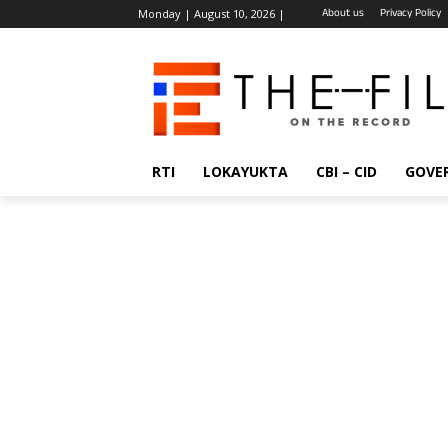
About us
Privacy Policy
Monday | August 10, 2026 |
RTI
LOKAYUKTA
CBI – CID
GOVE