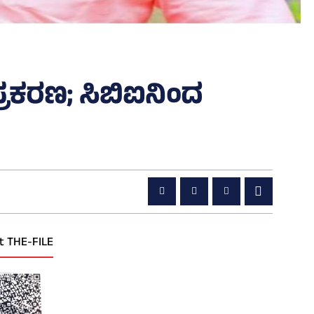
ರಕರಣ; ಸಿಬಿಐನಿಂದ
t THE-FILE