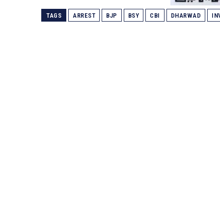
TAGS
ARREST
BJP
BSY
CBI
DHARWAD
IN