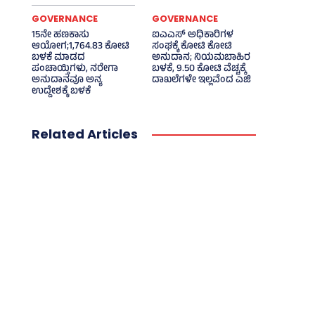
GOVERNANCE
GOVERNANCE
15ನೇ ಹಣಕಾಸು
ಐಎಎಸ್‌ ಅಧಿಕಾರಿಗಳ
ಆಯೋಗ;1,764.83 ಕೋಟಿ
ಸಂಘಕ್ಕೆ ಕೋಟಿ ಕೋಟಿ
ಬಳಕೆ ಮಾಡದ
ಅನುದಾನ; ನಿಯಮಬಾಹಿರ
ಪಂಚಾಯ್ತಿಗಳು, ನರೇಗಾ
ಬಳಕೆ, 9.50 ಕೋಟಿ ವೆಚ್ಚಕ್ಕೆ
ಅನುದಾನವೂ ಅನ್ಯ
ದಾಖಲೆಗಳೇ ಇಲ್ಲವೆಂದ ಎಜಿ
ಉದ್ದೇಶಕ್ಕೆ ಬಳಕೆ
Related Articles