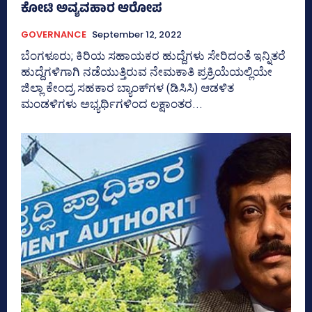
ಕೋಟಿ ಅವ್ಯವಹಾರ ಆರೋಪ
GOVERNANCE
September 12, 2022
ಬೆಂಗಳೂರು; ಕಿರಿಯ ಸಹಾಯಕರ ಹುದ್ದೆಗಳು ಸೇರಿದಂತೆ ಇನ್ನಿತರೆ
ಹುದ್ದೆಗಳಿಗಾಗಿ ನಡೆಯುತ್ತಿರುವ ನೇಮಕಾತಿ ಪ್ರಕ್ರಿಯೆಯಲ್ಲಿಯೇ
ಜಿಲ್ಲಾ ಕೇಂದ್ರ ಸಹಕಾರ ಬ್ಯಾಂಕ್‌ಗಳ (ಡಿಸಿಸಿ) ಆಡಳಿತ
ಮಂಡಳಿಗಳು ಅಭ್ಯರ್ಥಿಗಳಿಂದ ಲಕ್ಷಾಂತರ...