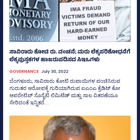
ಸಾವಿರಾರು ಕೋಟಿ ರು. ವಂಚನೆ; ಮರು ಲೆಕ್ಕಪರಿಶೋಧನೆಗೆ
ಲೆಕ್ಕಪುಸ್ತಕಗಳ ಹಾಜರುಪಡಿಸದ ಸಿಇಒಗಳು
GOVERNANCE
July 30, 2022
ಬೆಂಗಳೂರು; ಸಾವಿರಾರು ಕೋಟಿ ರುಪಾಯಿಗಳ ವಂಚಿಸಿರುವ
ಗುರುತರ ಆರೋಪಕ್ಕೆ ಗುರಿಯಾಗಿರುವ ಐಎಂಎ ಕ್ರೆಡಿಟ್‌ ಕೋ
ಆಪರೇಟಿವ್‌ ಸೊಸೈಟಿ ಲಿಮಿಟೆಡ್‌ ಮತ್ತು ಸಾಲ ವಿತರಣೆಯೂ
ಸೇರಿದಂತೆ ಇನ್ನಿತರೆ...