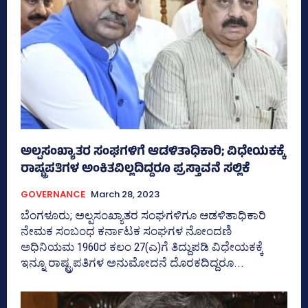
ಅಲ್ಪಸಂಖ್ಯಾತರ ಸಂಘಗಳಿಗೆ ಆಡಳಿತಾಧಿಕಾರಿ; ವಿಧೇಯಕಕ್ಕೆ
ರಾಷ್ಟ್ರಪತಿಗಳ ಅಂಕಿತವಿಲ್ಲದಿದ್ದರೂ ಪ್ರಸ್ತಾವನೆ ಸಲ್ಲಿಕೆ
GOVERNANCE
March 28, 2023
ಬೆಂಗಳೂರು; ಅಲ್ಪಸಂಖ್ಯಾತರ ಸಂಘಗಳಿಗೂ ಆಡಳಿತಾಧಿಕಾರಿ
ನೇಮಕ ಸಂಬಂಧ ಕರ್ನಾಟಕ ಸಂಘಗಳ ನೋಂದಣಿ
ಅಧಿನಿಯಮ 1960ರ ಕಲಂ 27(ಎ)ಗೆ ತಿದ್ದುಪಡಿ ವಿಧೇಯಕಕ್ಕೆ
ಇನ್ನೂ ರಾಷ್ಟ್ರಪತಿಗಳ ಅನುಮೋದನೆ ದೊರಕದಿದ್ದರೂ...