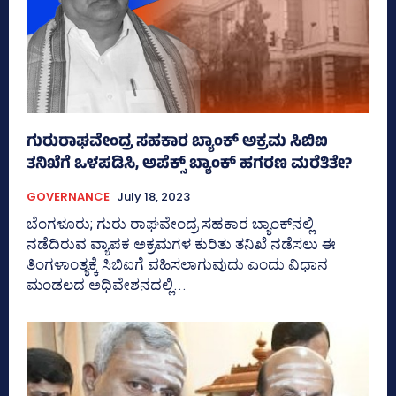
ಗುರುರಾಘವೇಂದ್ರ ಸಹಕಾರ ಬ್ಯಾಂಕ್‌ ಅಕ್ರಮ ಸಿಬಿಐ
ತನಿಖೆಗೆ ಒಳಪಡಿಸಿ, ಅಪೆಕ್ಸ್‌ ಬ್ಯಾಂಕ್‌ ಹಗರಣ ಮರೆತಿತೇ?
GOVERNANCE
July 18, 2023
ಬೆಂಗಳೂರು; ಗುರು ರಾಘವೇಂದ್ರ ಸಹಕಾರ ಬ್ಯಾಂಕ್‌ನಲ್ಲಿ
ನಡೆದಿರುವ ವ್ಯಾಪಕ ಅಕ್ರಮಗಳ ಕುರಿತು ತನಿಖೆ ನಡೆಸಲು ಈ
ತಿಂಗಳಾಂತ್ಯಕ್ಕೆ ಸಿಬಿಐಗೆ ವಹಿಸಲಾಗುವುದು ಎಂದು ವಿಧಾನ
ಮಂಡಲದ ಅಧಿವೇಶನದಲ್ಲಿ...