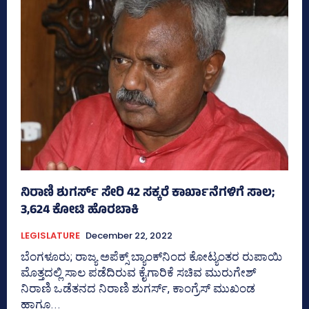
ನಿರಾಣಿ ಶುಗರ್ಸ್‌ ಸೇರಿ 42 ಸಕ್ಕರೆ ಕಾರ್ಖಾನೆಗಳಿಗೆ ಸಾಲ;
3,624 ಕೋಟಿ ಹೊರಬಾಕಿ
LEGISLATURE
December 22, 2022
ಬೆಂಗಳೂರು; ರಾಜ್ಯ ಅಪೆಕ್ಸ್‌ ಬ್ಯಾಂಕ್‌ನಿಂದ ಕೋಟ್ಯಂತರ ರುಪಾಯಿ
ಮೊತ್ತದಲ್ಲಿ ಸಾಲ ಪಡೆದಿರುವ ಕೈಗಾರಿಕೆ ಸಚಿವ ಮುರುಗೇಶ್‌
ನಿರಾಣಿ ಒಡೆತನದ ನಿರಾಣಿ ಶುಗರ್ಸ್‌, ಕಾಂಗ್ರೆಸ್‌ ಮುಖಂಡ
ಹಾಗೂ...