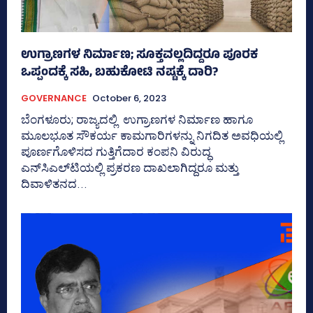
ಉಗ್ರಾಣಗಳ ನಿರ್ಮಾಣ; ಸೂಕ್ತವಲ್ಲದಿದ್ದರೂ ಪೂರಕ
ಒಪ್ಪಂದಕ್ಕೆ ಸಹಿ, ಬಹುಕೋಟಿ ನಷ್ಟಕ್ಕೆ ದಾರಿ?
GOVERNANCE
October 6, 2023
ಬೆಂಗಳೂರು; ರಾಜ್ಯದಲ್ಲಿ ಉಗ್ರಾಣಗಳ ನಿರ್ಮಾಣ ಹಾಗೂ
ಮೂಲಭೂತ ಸೌಕರ್ಯ ಕಾಮಗಾರಿಗಳನ್ನು ನಿಗದಿತ ಅವಧಿಯಲ್ಲಿ
ಪೂರ್ಣಗೊಳಿಸದ ಗುತ್ತಿಗೆದಾರ ಕಂಪನಿ ವಿರುದ್ಧ
ಎನ್‌ಸಿಎಲ್‌ಟಿಯಲ್ಲಿ ಪ್ರಕರಣ ದಾಖಲಾಗಿದ್ದರೂ ಮತ್ತು
ದಿವಾಳಿತನದ...