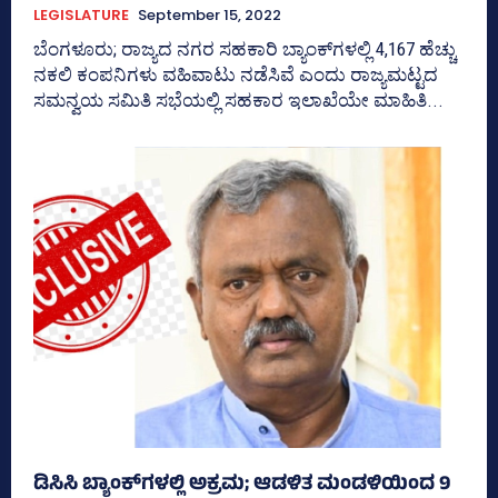
LEGISLATURE
September 15, 2022
ಬೆಂಗಳೂರು; ರಾಜ್ಯದ ನಗರ ಸಹಕಾರಿ ಬ್ಯಾಂಕ್‌ಗಳಲ್ಲಿ 4,167 ಹೆಚ್ಚು
ನಕಲಿ ಕಂಪನಿಗಳು ವಹಿವಾಟು ನಡೆಸಿವೆ ಎಂದು ರಾಜ್ಯಮಟ್ಟದ
ಸಮನ್ವಯ ಸಮಿತಿ ಸಭೆಯಲ್ಲಿ ಸಹಕಾರ ಇಲಾಖೆಯೇ ಮಾಹಿತಿ...
ಡಿಸಿಸಿ ಬ್ಯಾಂಕ್‌ಗಳಲ್ಲಿ ಅಕ್ರಮ; ಆಡಳಿತ ಮಂಡಳಿಯಿಂದ 9