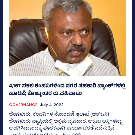
4,167 ನಕಲಿ ಕಂಪನಿಗಳಿಂದ ನಗರ ಸಹಕಾರಿ ಬ್ಯಾಂಕ್‌ಗಳಲ್ಲಿ
ಹೂಡಿಕೆ; ಕೋಟ್ಯಂತರ ರು.ವಹಿವಾಟು
GOVERNANCE
July 4, 2022
ಬೆಂಗಳೂರು; ಕಂಪನಿಗಳ ನೋಂದಣಿ ಇಲಾಖೆ (ಆರ್‌ಒಸಿ)
ಬೆಂಗಳೂರು ವ್ಯಾಪ್ತಿಯಲ್ಲಿ ಅಕ್ರಮ ವ್ಯವಹಾರ, ಅಕ್ರಮ ಆಸ್ತಿಗಳನ್ನು
ಅಡಗಿಸಿಡುವುದಕ್ಕೆ ಪೂರಕವಾಗಿ ಕಾರ್ಯಾಚರಣೆ ನಡೆಸುತ್ತಿವೆ
ಎಂದು ಗುರುತಿಸಲಾಗಿರುವ ಒಟ್ಟು ನಕಲಿ...