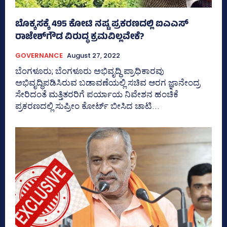
ಬೊಕ್ಕಸಕ್ಕೆ 495 ಕೋಟಿ ನಷ್ಟ ಪ್ರಕರಣದಲ್ಲಿ ಐಎಎಸ್‌
ರಾಜೇಶ್‌ಗೌಡ ವಿರುದ್ಧ ಕ್ರಮವಿಲ್ಲವೇಕೆ?
GOVERNANCE
August 27, 2022
ಬೆಂಗಳೂರು; ಬೆಂಗಳೂರು ಅಭಿವೃದ್ಧಿ ಪ್ರಾಧಿಕಾರವು
ಅಭಿವೃದ್ಧಿಪಡಿಸಿರುವ ಬಡಾವಣೆಯಲ್ಲಿ ಸಚಿವ ಆರಗ ಜ್ಞಾನೇಂದ್ರ
ಸೇರಿದಂತೆ ಮತ್ತಿತರರಿಗೆ ಪರ್ಯಾಯ ನಿವೇಶನ ಹಂಚಿಕೆ
ಪ್ರಕರಣದಲ್ಲಿ ಸುಪ್ರೀಂ ಕೋರ್ಟ್‌ ಬೀಸಿದ ಚಾಟಿ...