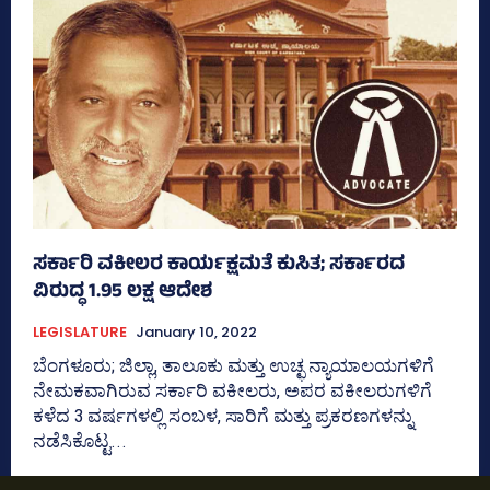
ಸರ್ಕಾರಿ ವಕೀಲರ ಕಾರ್ಯಕ್ಷಮತೆ ಕುಸಿತ; ಸರ್ಕಾರದ
ವಿರುದ್ಧ 1.95 ಲಕ್ಷ ಆದೇಶ
LEGISLATURE
January 10, 2022
ಬೆಂಗಳೂರು; ಜಿಲ್ಲಾ, ತಾಲೂಕು ಮತ್ತು ಉಚ್ಛ ನ್ಯಾಯಾಲಯಗಳಿಗೆ
ನೇಮಕವಾಗಿರುವ ಸರ್ಕಾರಿ ವಕೀಲರು, ಅಪರ ವಕೀಲರುಗಳಿಗೆ
ಕಳೆದ 3 ವರ್ಷಗಳಲ್ಲಿ ಸಂಬಳ, ಸಾರಿಗೆ ಮತ್ತು ಪ್ರಕರಣಗಳನ್ನು
ನಡೆಸಿಕೊಟ್ಟ...