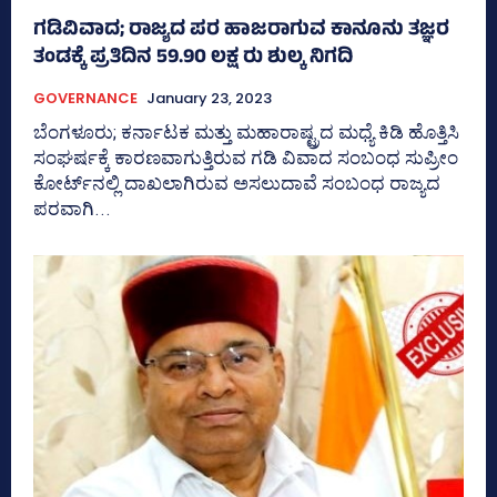
ಗಡಿವಿವಾದ; ರಾಜ್ಯದ ಪರ ಹಾಜರಾಗುವ ಕಾನೂನು ತಜ್ಞರ
ತಂಡಕ್ಕೆ ಪ್ರತಿದಿನ 59.90 ಲಕ್ಷ ರು ಶುಲ್ಕ ನಿಗದಿ
GOVERNANCE
January 23, 2023
ಬೆಂಗಳೂರು; ಕರ್ನಾಟಕ ಮತ್ತು ಮಹಾರಾಷ್ಟ್ರದ ಮಧ್ಯೆ ಕಿಡಿ ಹೊತ್ತಿಸಿ
ಸಂಘರ್ಷಕ್ಕೆ ಕಾರಣವಾಗುತ್ತಿರುವ ಗಡಿ ವಿವಾದ ಸಂಬಂಧ ಸುಪ್ರೀಂ
ಕೋರ್ಟ್‌ನಲ್ಲಿ ದಾಖಲಾಗಿರುವ ಅಸಲುದಾವೆ ಸಂಬಂಧ ರಾಜ್ಯದ
ಪರವಾಗಿ...