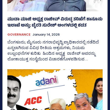
ಮುಡಾ ಮಾಜಿ ಅಧ್ಯಕ್ಷ ರಾಜೀವ್ ವಿರುದ್ಧ ತನಿಖೆಗೆ ಕಾನೂನು
ಇಲಾಖೆ ಅಸ್ತು; ಬೈರತಿ ಸುರೇಶ್ ಅಂಗಳದಲ್ಲಿ ಕಡತ
GOVERNANCE
January 14, 2026
ಬೆಂಗಳೂರು; ಮೈಸೂರು ನಗರಾಭಿವೃದ್ಧಿ ಪ್ರಾಧಿಕಾರದಲ್ಲಿ ನಡೆದಿದೆ
ಎನ್ನಲಾಗಿರುವ ವಿವಿಧ ರೀತಿಯ ಅಕ್ರಮಗಳು, ನಿಯಮ
ಉಲ್ಲಂಘನೆಗಳ ಕುರಿತು ಹಿಂದಿನ ಅಧ್ಯಕ್ಷ ರಾಜೀವ್‌ ಅವರನ್ನು
ಲೋಕಾಯುಕ್ತ ಸಂಸ್ಥೆಯಿಂದ ವಿಚಾರಣೆಗೊಳಪಡಿಸುವ...