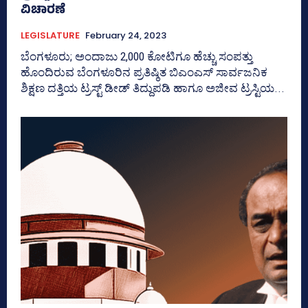
ವಿಚಾರಣೆ
LEGISLATURE
February 24, 2023
ಬೆಂಗಳೂರು; ಅಂದಾಜು 2,000 ಕೋಟಿಗೂ ಹೆಚ್ಚು ಸಂಪತ್ತು
ಹೊಂದಿರುವ ಬೆಂಗಳೂರಿನ ಪ್ರತಿಷ್ಠಿತ ಬಿಎಂಎಸ್‌ ಸಾರ್ವಜನಿಕ
ಶಿಕ್ಷಣ ದತ್ತಿಯ ಟ್ರಸ್ಟ್‌ ಡೀಡ್‌ ತಿದ್ದುಪಡಿ ಹಾಗೂ ಅಜೀವ ಟ್ರಸ್ಟಿಯ...