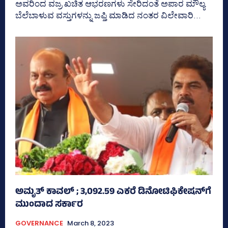
ಅವರಿಂದ ವಜ್ರ ಖಚಿತ ಆಭರಣಗಳು ಸೇರಿದಂತೆ ಅಪಾರ ಮೌಲ್ಯ
ಬೆಲೆಬಾಳುವ ವಸ್ತುಗಳನ್ನು ಜಫ್ತಿ ಮಾಡಿದ ನಂತರ ವಿಲೇವಾರಿ...
ಅಮೃತ್‌ ಕಾವಲ್‌ ; 3,092.59 ಎಕರೆ ಡಿನೋಟಿಫಿಕೇಷನ್‌ಗೆ
ಮುಂದಾದ ಸರ್ಕಾರ
GOVERNANCE
March 8, 2023