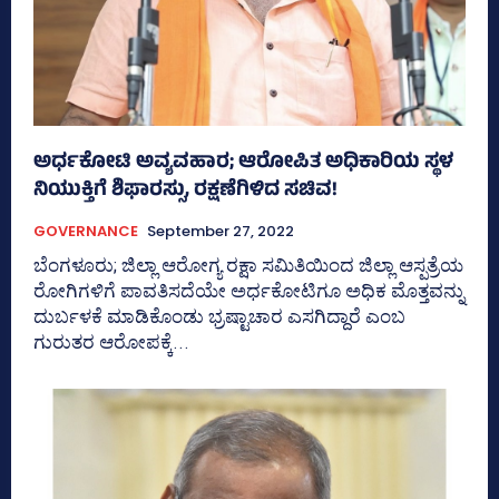
ಅರ್ಧಕೋಟಿ ಅವ್ಯವಹಾರ; ಆರೋಪಿತ ಅಧಿಕಾರಿಯ ಸ್ಥಳ
ನಿಯುಕ್ತಿಗೆ ಶಿಫಾರಸ್ಸು, ರಕ್ಷಣೆಗಿಳಿದ ಸಚಿವ!
GOVERNANCE
September 27, 2022
ಬೆಂಗಳೂರು; ಜಿಲ್ಲಾ ಆರೋಗ್ಯ ರಕ್ಷಾ ಸಮಿತಿಯಿಂದ ಜಿಲ್ಲಾ ಆಸ್ಪತ್ರೆಯ
ರೋಗಿಗಳಿಗೆ ಪಾವತಿಸದೆಯೇ ಅರ್ಧಕೋಟಿಗೂ ಅಧಿಕ ಮೊತ್ತವನ್ನು
ದುರ್ಬಳಕೆ ಮಾಡಿಕೊಂಡು ಭ್ರಷ್ಟಾಚಾರ ಎಸಗಿದ್ದಾರೆ ಎಂಬ
ಗುರುತರ ಆರೋಪಕ್ಕೆ...