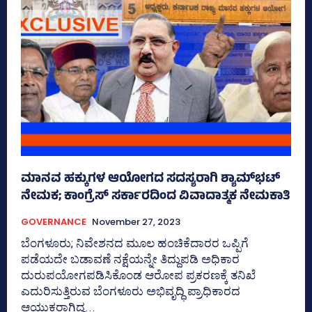
ಮಾನವ ಹಕ್ಕುಗಳ ಆಯೋಗದ ಸದಸ್ಯರಾಗಿ ಶ್ಯಾಮ್‌ಭಟ್‌
ನೇಮಕ; ಕಾಂಗ್ರೆಸ್‌ ಸರ್ಕಾರದಿಂದ ವಿವಾದಾತ್ಮಕ ನೇಮಕಾತಿ
GOVERNANCE
November 27, 2023
ಬೆಂಗಳೂರು; ನಿವೇಶನದ ಮೂಲ ಹಂಚಿಕೆದಾರರ ಒಪ್ಪಿಗೆ
ಪಡೆಯದೇ ಬಡಾವಣೆ ನಕ್ಷೆಯನ್ನೇ ತಿದ್ದುಪಡಿ ಅಧಿಕಾರ
ದುರುಪಯೋಗಪಡಿಸಿಕೊಂಡ ಆರೋಪ ಪ್ರಕರಣಕ್ಕೆ ತನಿಖೆ
ಎದುರಿಸುತ್ತಿರುವ ಬೆಂಗಳೂರು ಅಭಿವೃದ್ಧಿ ಪ್ರಾಧಿಕಾರದ
ಆಯುಕ್ತರಾಗಿದ್ದ...