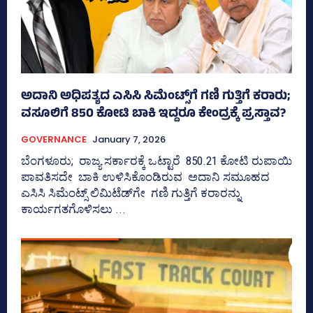
ಅದಾನಿ ಅಧಿಪತ್ಯದ ಎಸಿಸಿ ಸಿಮೆಂಟ್ಸ್‌ಗೆ ಗಣಿ ಗುತ್ತಿಗೆ ಕರಾರು;
ವಸೂಲಿಗೆ 850 ಕೋಟಿ ಬಾಕಿ ಇದ್ದರೂ ಕೇಂದ್ರಕ್ಕೆ ಪ್ರಸ್ತಾವ?
GOVERNANCE
January 7, 2026
ಬೆಂಗಳೂರು; ರಾಜ್ಯ ಸರ್ಕಾರಕ್ಕೆ ಒಟ್ಟಾರೆ 850.21 ಕೋಟಿ ರುಪಾಯಿ
ಪಾವತಿಸದೇ ಬಾಕಿ ಉಳಿಸಿಕೊಂಡಿರುವ ಅದಾನಿ ಸಮೂಹದ
ಎಸಿಸಿ ಸಿಮೆಂಟ್ಸ್‌ ಲಿಮಿಟೆಡ್‌ಗೇ ಗಣಿ ಗುತ್ತಿಗೆ ಕರಾರನ್ನು
ಕಾರ್ಯಗತಗೊಳಿಸಲು ...