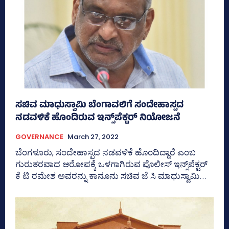
ಸಚಿವ ಮಾಧುಸ್ವಾಮಿ ಬೆಂಗಾವಲಿಗೆ ಸಂದೇಹಾಸ್ಪದ
ನಡವಳಿಕೆ ಹೊಂದಿರುವ ಇನ್ಸ್‌ಪೆಕ್ಟರ್‌ ನಿಯೋಜನೆ
GOVERNANCE
March 27, 2022
ಬೆಂಗಳೂರು; ಸಂದೇಹಾಸ್ಪದ ನಡವಳಿಕೆ ಹೊಂದಿದ್ದಾರೆ ಎಂಬ
ಗುರುತರವಾದ ಆರೋಪಕ್ಕೆ ಒಳಗಾಗಿರುವ ಪೊಲೀಸ್‌ ಇನ್ಸ್‌ಪೆಕ್ಟರ್‌
ಕೆ ಟಿ ರಮೇಶ ಅವರನ್ನು ಕಾನೂನು ಸಚಿವ ಜೆ ಸಿ ಮಾಧುಸ್ವಾಮಿ...