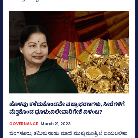
ಹೊಳಪು ಕಳೆದುಕೊಂಡವೇ ವಜ್ರಾಭರಣಗಳು, ಸೀರೆಗಳಿಗೆ
ಮೆತ್ತಿಕೊಂಡ ಧೂಳು;ವಿಲೇವಾರಿಗೇಕೆ ವಿಳಂಬ?
GOVERNANCE
March 21, 2023
ಬೆಂಗಳೂರು; ತಮಿಳುನಾಡು ಮಾಜಿ ಮುಖ್ಯಮಂತ್ರಿ ಜೆ ಜಯಲಲಿತಾ