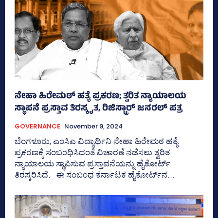
ನೇಹಾ ಹಿರೇಮಠ್‌ ಹತ್ಯೆ ಪ್ರಕರಣ; ತ್ವರಿತ ನ್ಯಾಯಾಲಯ
ಸ್ಥಾಪನೆ ಪ್ರಸ್ತಾವ ತಿರಸ್ಕೃತ, ರಿಜಿಸ್ಟ್ರಾರ್ ಜನರಲ್ ಪತ್ರ
GOVERNANCE
November 9, 2024
ಬೆಂಗಳೂರು; ಎಂಸಿಎ ವಿದ್ಯಾರ್ಥಿನಿ ನೇಹಾ ಹಿರೇಮಠ ಹತ್ಯೆ
ಪ್ರಕರಣಕ್ಕೆ ಸಂಬಂಧಿಸಿದಂತೆ ವಿಚಾರಣೆ ನಡೆಸಲು ತ್ವರಿತ
ನ್ಯಾಯಾಲಯ ಸ್ಥಾಪಿಸುವ ಪ್ರಸ್ತಾವನೆಯನ್ನು ಹೈಕೋರ್ಟ್
ತಿರಸ್ಕರಿಸಿದೆ. ಈ ಸಂಬಂಧ ಕರ್ನಾಟಕ ಹೈಕೋರ್ಟ್‌ನ...