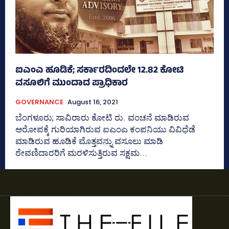
ಐಎಂಎ ಹೂಡಿಕೆ; ಸರ್ಕಾರದಿಂದಲೇ 12.82 ಕೋಟಿ
ವಸೂಲಿಗೆ ಮುಂದಾದ ಪ್ರಾಧಿಕಾರ
GOVERNANCE
August 16, 2021
ಬೆಂಗಳೂರು; ಸಾವಿರಾರು ಕೋಟಿ ರು. ವಂಚನೆ ಮಾಡಿರುವ
ಆರೋಪಕ್ಕೆ ಗುರಿಯಾಗಿರುವ ಐಎಂಎ ಕಂಪನಿಯು ವಿವಿಧೆಡೆ
ಮಾಡಿರುವ ಹೂಡಿಕೆ ಮೊತ್ತವನ್ನು ವಸೂಲು ಮಾಡಿ
ಠೇವಣಿದಾರರಿಗೆ ಮರಳಿಸುತ್ತಿರುವ ಸಕ್ಷಮ...