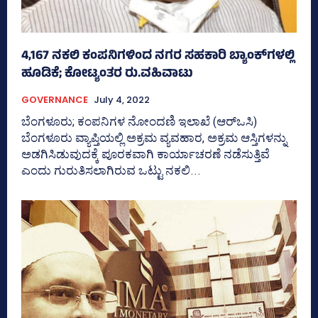
4,167 ನಕಲಿ ಕಂಪನಿಗಳಿಂದ ನಗರ ಸಹಕಾರಿ ಬ್ಯಾಂಕ್‌ಗಳಲ್ಲಿ
ಹೂಡಿಕೆ; ಕೋಟ್ಯಂತರ ರು.ವಹಿವಾಟು
GOVERNANCE
July 4, 2022
ಬೆಂಗಳೂರು; ಕಂಪನಿಗಳ ನೋಂದಣಿ ಇಲಾಖೆ (ಆರ್‌ಒಸಿ)
ಬೆಂಗಳೂರು ವ್ಯಾಪ್ತಿಯಲ್ಲಿ ಅಕ್ರಮ ವ್ಯವಹಾರ, ಅಕ್ರಮ ಆಸ್ತಿಗಳನ್ನು
ಅಡಗಿಸಿಡುವುದಕ್ಕೆ ಪೂರಕವಾಗಿ ಕಾರ್ಯಾಚರಣೆ ನಡೆಸುತ್ತಿವೆ
ಎಂದು ಗುರುತಿಸಲಾಗಿರುವ ಒಟ್ಟು ನಕಲಿ...