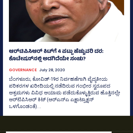
ಆರ್‌ಟಿಪಿಸಿಆರ್‌ ಕಿಟ್‌ಗೆ 4 ಪಟ್ಟು ಹೆಚ್ಚುವರಿ ದರ:
ಕೊಟೇಷನ್‌ನಲ್ಲಿ ಅಡಗಿದೆಯೇ ಸಂಚು?
GOVERNANCE
July 28, 2020
ಬೆಂಗಳೂರು; ಕೋವಿಡ್‌-19ರ ನಿರ್ವಹಣೆಗಾಗಿ ವೈದ್ಯಕೀಯ
ಪರಿಕರಗಳ ಖರೀದಿಯಲ್ಲಿ ನಡೆದಿರುವ ಗಂಭೀರ ಸ್ವರೂಪದ
ಅಕ್ರಮಗಳು ವಿವಿಧ ಆಯಾಮ ಪಡೆದುಕೊಳ್ಳುತ್ತಿರುವ ಹೊತ್ತಿನಲ್ಲೇ
ಆರ್‌ಟಿಪಿಸಿಆರ್‌ ಕಿಟ್‌ (ಆರ್‌ಎನ್‌ಎ ಎಕ್ಷಾಟ್ರಾಕ್ಷನ್‌
ಒಳಗೊಂಡಂತೆ)...