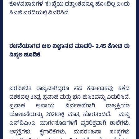
ಕೊಳವೆಬಾವಿಗಳ ಸಂಖ್ಯೆಯ ದತ್ತಾಂಶವನ್ನೂ ಹೊಂದಿಲ್ಲ ಎಂದು
ಸಿಎಜಿ ವರದಿಯಲ್ಲಿ ವಿವರಿಸಿದೆ.
ರಚನೆಯಾಗದ ಜಲ ವಿಜ್ಞಾನದ ಮಾದರಿ- 2.45 ಕೋಟಿ ರು
ನಿಷ್ಪಲ ಹೂಡಿಕೆ
ಬರಪೀಡಿತ ರಾಜ್ಯವಾಗಿದ್ದರೂ ಸಹ ಕರ್ನಾಟಕವು ಕಳೆದ
ದಶಕದಲ್ಲಿ ತೀವ್ರ ಪ್ರವಾಹ ಮತ್ತು ಭೂ ಕುಸಿತವನ್ನು ಎದುರಿಸಿದೆ.
ಪ್ರವಾಹ ಅಪಾಯ ನಿರ್ವಹಣೆಗಾಗಿ ರಾಜ್ಯಕ್ರಿಯಾ
ಯೋಜನೆಯನ್ನು 2021ರಲ್ಲಿ ಮಾತ್ರ ಹೊರತಂದಿದೆ. ಮತ್ತು
ಎನ್‌ಡಿಎಂಎ ಮಾರ್ಗಸೂಚಿಗಳಿಗೆ ವ್ಯತಿರಿಕ್ತವಾಗಿ ಶಾಲೆಗಳು,
ಆಸ್ಪತ್ರೆಗಳು, ಕೈಗಾರಿಕೆಗಳು, ಮನರಂಜನಾ ಸಂಸ್ಥೆಗಳು