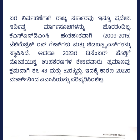
ಬರ ನಿರ್ವಹಣೆಗಾಗಿ ರಾಜ್ಯ ಸರ್ಕಾರವು ಇನ್ನೂ ಪ್ರದೇಶ,
ನಿರ್ದಿಷ್ಟ ಮಾರ್ಗಸೂಚಿಗಳನ್ನು ಹೊರತಂದಿಲ್ಲ.
ಕೆಎಸ್‌ಎನ್‌ಡಿಎಂಸಿ ಹಂತಹಂತವಾಗಿ (2009-2015)
ಟೆಲಿಮೆಟ್ರಿಕ್‌ ರನ್‌ ಗೇಜ್‌ಗಳು ಮತ್ತು ಟಿಡಬ್ಲ್ಯೂಎಸ್‌ಗಳನ್ನು
ಸ್ಥಾಪಿಸಿದೆ. ಆದರೂ 2023ರ ಡಿಸೆಂಬರ್‍‌ ಹೊತ್ತಿಗೆ
ದೋಷಯುಕ್ತ ಉಪಕರಣಗಳ ಶೇಕಡವಾರು ಪ್ರಮಾಣವು
ಕ್ರಮವಾಗಿ ಶೇ. 43 ಮತ್ತು 52ರಷ್ಟಿತ್ತು. ಇದಕ್ಕೆ ಕಾರಣ 2022ರ
ಮಾರ್ಚ್‌ನಿಂದ ಎಎಂಸಿಯನ್ನು ಪರಿಷ್ಕರಿಸಿರಲಿಲ್ಲ.