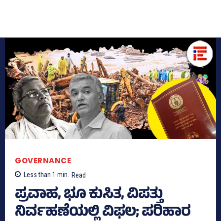
GOVERNANCE
Less than 1
min.
Read
ಪ್ರವಾಹ, ಭೂ ಕುಸಿತ, ವಿಪತ್ತು
ನಿರ್ವಹಣೆಯಲ್ಲಿ ವಿಫಲ; ಪರಿಹಾರ