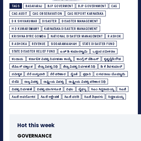
TAGS
BASAVARAJ
BJP GOVERMENT
BJP GOVERNMENT
CAG
CAG AUDIT
CAG OBSERAVATION
CAG REPORT KARNATAKA
D K SHIVAKUMAR
DISASTER
DISASTER MANAGEMENT
H D KUMARSWAMY
KARNATAKA DISASTER MANAGEMENT
KRISHNA BYRE GOWDA
NATIONAL DISASTER MANAGEMENT
R ASHOK
R ASHOKA
REVENUE
SIDDARAMAIAHAH
STATE DISASTER FUND
STATE DISASTER RELIEF FUND
ಎಚ್‌ ಡಿ ಕುಮಾರಸ್ವಾಮಿ
ಒಪ್ಪಂದ ನವೀಕರಣ
ಕಂದಾಯ
ಕರ್ನಾಟಕ ವಿಪತ್ತು ನಿರ್ವಹಣಾ ಕಾಯ್ದೆ
ಕಾಂಗ್ರೆಸ್‌ ಜೆಡಿಎಸ್‌
ಕೃಷ್ಣಬೈರೇಗೌಡ
ಜಿಪಿಎಸ್ ದತ್ತಾಂಶ
ಜಿಲ್ಲಾ ವಿಪತ್ತು ನಿಧಿ
ಜಿಲ್ಲಾ ವಿಪತ್ತು ನಿರ್ವಹಣೆ ನಿಧಿ
ಡಿ ಕೆ ಶಿವಕುಮಾರ್
ನವೀಕೃತ
ನೆರೆ ಉಸ್ತುವಾರಿ
ನೆರೆ ಪರಿಹಾರ
ನೈಜತೆ
ಪ್ರಧಾನಿ
ಬಸವರಾಜು ಬೊಮ್ಮಾಯಿ
ಬಿಜೆಪಿ
ರಾಜ್ಯ ವಿಪತ್ತು
ರಾಷ್ಟ್ರೀಯ ವಿಪತ್ತು
ರಾಷ್ಟ್ರೀಯ ವಿಪತ್ತು ಪರಿಹಾರ ನಿಧಿ
ವಿಪತ್ತು ನಿರ್ವಹಣೆ
ವಿಪತ್ತು ಮಾರ್ಗಸೂಚಿ
ವಿಫಲ
ವೈಫಲ್ಯ
ಸಿಎಂ ಸಿದ್ದರಾಮಯ್ಯ
ಸಿಎಜಿ
ಸಿಎಜಿ ಅವಲೋಕನ
ಸಿಎಜಿ ಆಕ್ಷೇಪಣೆ
ಸಿಎಜಿ ವರದಿ
ಸಿಎಜಿ ಶಿಫಾರಸು
ಸಿದ್ದರಾಮಯ್ಯ
Hot this week
GOVERNANCE