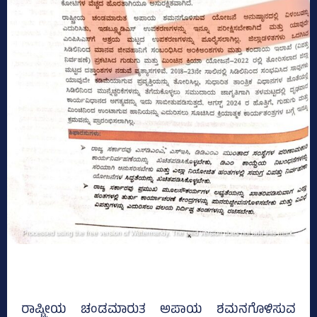
ರಾಷ್ಟ್ರೀಯ ಚಂಡಮಾರುತ ಅಪಾಯ ಶಮನಗೊಳಿಸುವ