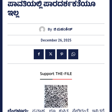
ಪಾವತಿಯಲ್ಲಿ ಪಾರದರ್ಶಕತೆಯೂ
ಇಲ್ಲ
By
ಜಿ ಮಹಂತೇಶ್
December 26, 2025
Support THE-FILE
ಬೆಂಗಳೂರು;
ಪ್ರವಾಹ, ಭೂ ಕುಸಿತ ಸೇರಿದಂತೆ ಇನ್ನಿತರೆ