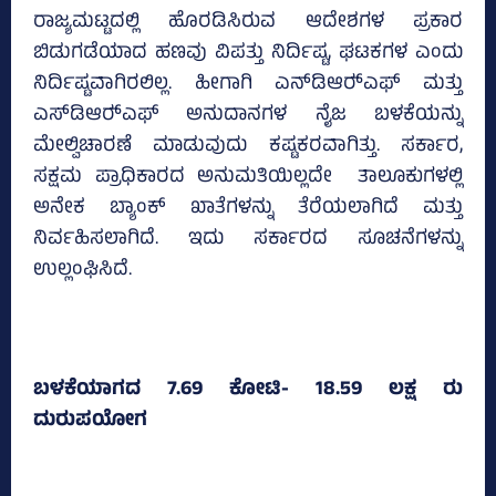
ರಾಜ್ಯಮಟ್ಟದಲ್ಲಿ ಹೊರಡಿಸಿರುವ ಆದೇಶಗಳ ಪ್ರಕಾರ
ಬಿಡುಗಡೆಯಾದ ಹಣವು ವಿಪತ್ತು ನಿರ್ದಿಷ್ಟ, ಘಟಕಗಳ ಎಂದು
ನಿರ್ದಿಷ್ಟವಾಗಿರಲಿಲ್ಲ. ಹೀಗಾಗಿ ಎನ್‌ಡಿಆರ್‍‌ಎಫ್‌ ಮತ್ತು
ಎಸ್‌ಡಿಆರ್‍ಎಫ್‌ ಅನುದಾನಗಳ ನೈಜ ಬಳಕೆಯನ್ನು
ಮೇಲ್ವಿಚಾರಣೆ ಮಾಡುವುದು ಕಷ್ಟಕರವಾಗಿತ್ತು. ಸರ್ಕಾರ,
ಸಕ್ಷಮ ಪ್ರಾಧಿಕಾರದ ಅನುಮತಿಯಿಲ್ಲದೇ ತಾಲೂಕುಗಳಲ್ಲಿ
ಅನೇಕ ಬ್ಯಾಂಕ್‌ ಖಾತೆಗಳನ್ನು ತೆರೆಯಲಾಗಿದೆ ಮತ್ತು
ನಿರ್ವಹಿಸಲಾಗಿದೆ. ಇದು ಸರ್ಕಾರದ ಸೂಚನೆಗಳನ್ನು
ಉಲ್ಲಂಘಿಸಿದೆ.
ಬಳಕೆಯಾಗದ 7.69 ಕೋಟಿ- 18.59 ಲಕ್ಷ ರು
ದುರುಪಯೋಗ