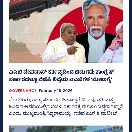
ಎಎಜಿ ದೇವದಾಸ್ ಕರ್ತವ್ಯದಿಂದ ಬಿಡುಗಡೆ; ಕಾಂಗ್ರೆಸ್
ಸರ್ಕಾರದಲ್ಲೂ ಬಿಜೆಪಿ ನಿಷ್ಠೆಯ ಎಎಜಿಗಳ ‘ಮೇಲುಗೈ’
GOVERNANCE
February 18, 2026
ಬೆಂಗಳೂರು; ರಾಜ್ಯ ಸರ್ಕಾರದ ಹಿತಾಸಕ್ತಿಗೆ ವಿರುದ್ಧವಾಗಿ ಮತ್ತು
ಹಿಂದಿನ ಅವಧಿಯಲ್ಲಿನ ಬಿಜೆಪಿ ಸರ್ಕಾರಕ್ಕೆ ಈಗಲೂ ನಿಷ್ಠರಾಗಿದ್ದಾರೆ
ಎಂದು ಮುಖ್ಯಮಂತ್ರಿ ಸಿದ್ದರಾಮಯ್ಯ, ಸಚಿವ ಎಚ್ ಕೆ ಪಾಟೀಲ್...