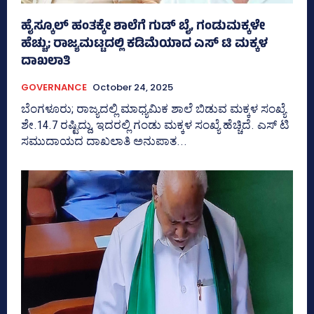
ಹೈಸ್ಕೂಲ್‌ ಹಂತಕ್ಕೇ ಶಾಲೆಗೆ ಗುಡ್‌ ಬೈ, ಗಂಡುಮಕ್ಕಳೇ
ಹೆಚ್ಚು; ರಾಜ್ಯಮಟ್ಟದಲ್ಲಿ ಕಡಿಮೆಯಾದ ಎಸ್‌ ಟಿ ಮಕ್ಕಳ
ದಾಖಲಾತಿ
GOVERNANCE
October 24, 2025
ಬೆಂಗಳೂರು; ರಾಜ್ಯದಲ್ಲಿ ಮಾಧ್ಯಮಿಕ ಶಾಲೆ ಬಿಡುವ ಮಕ್ಕಳ ಸಂಖ್ಯೆ
ಶೇ.14.7 ರಷ್ಟಿದ್ದು, ಇದರಲ್ಲಿ ಗಂಡು ಮಕ್ಕಳ ಸಂಖ್ಯೆ ಹೆಚ್ಚಿದೆ. ಎಸ್‌ ಟಿ
ಸಮುದಾಯದ ದಾಖಲಾತಿ ಅನುಪಾತ...