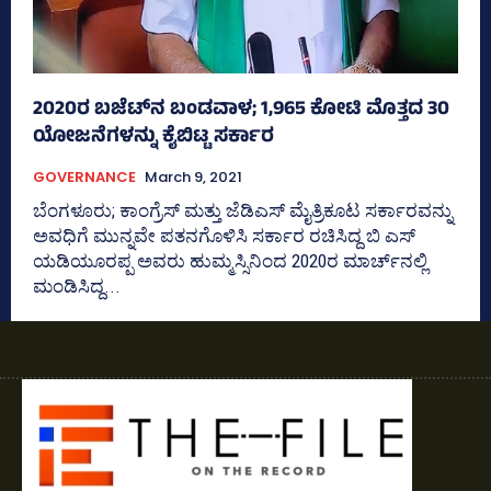
2020ರ ಬಜೆಟ್‌ನ ಬಂಡವಾಳ; 1,965 ಕೋಟಿ ಮೊತ್ತದ 30
ಯೋಜನೆಗಳನ್ನು ಕೈಬಿಟ್ಟ ಸರ್ಕಾರ
GOVERNANCE
March 9, 2021
ಬೆಂಗಳೂರು; ಕಾಂಗ್ರೆಸ್‌ ಮತ್ತು ಜೆಡಿಎಸ್‌ ಮೈತ್ರಿಕೂಟ ಸರ್ಕಾರವನ್ನು
ಅವಧಿಗೆ ಮುನ್ನವೇ ಪತನಗೊಳಿಸಿ ಸರ್ಕಾರ ರಚಿಸಿದ್ದ ಬಿ ಎಸ್‌
ಯಡಿಯೂರಪ್ಪ ಅವರು ಹುಮ್ಮಸ್ಸಿನಿಂದ 2020ರ ಮಾರ್ಚ್‌ನಲ್ಲಿ
ಮಂಡಿಸಿದ್ದ...