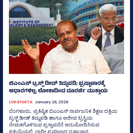
ಬಿಎಂಎಸ್‌ ಟ್ರಸ್ಟ್‌ ಡೀಡ್‌ ತಿದ್ದುಪಡಿ; ಭ್ರಷ್ಟಾಚಾರಕ್ಕೆ
ಆಧಾರಗಳಿಲ್ಲ, ಲೋಕಾದಿಂದ ದೂರರ್ಜಿ ಮುಕ್ತಾಯ
LOKAYUKTA
January 26, 2026
ಬೆಂಗಳೂರು; ಪ್ರತಿಷ್ಠಿತ ಬಿಎಂಎಸ್‌ ಸಾರ್ವಜನಿಕ ಶಿಕ್ಷಣ ದತ್ತಿಯ
ಟ್ರಸ್ಟ್‌ ಡೀಡ್‌ ತಿದ್ದುಪಡಿ ಹಾಗೂ ಅಜೀವ ಟ್ರಸ್ಟಿಯ
ನೇಮಕಗೊಳಿಸುವ ಪ್ರಸ್ತಾವನೆಗೆ ಅನುಮೋದಿಸಿರುವ
ಪ್ರಕ್ರಿಯೆಯಲ್ಲಿ ಭಾರೀ ಪ್ರಮಾಣದ ಭ್ರಷ್ಟಾಚಾರ...