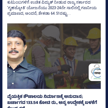
ಕುಟುಂಬಗಳಿಗೆ ಉಚಿತ ವಿದ್ಯುತ್ ನೀಡುವ ರಾಜ್ಯ ಸರ್ಕಾರದ
‘ಗೃಹಜ್ಯೋತಿ’ ಯೋಜನೆಯು 2023-24ನೇ ಸಾಲಿನಲ್ಲಿ ಗಣನೀಯ
ಪ್ರಮಾಣದ, ಅಂದರೆ, ಶೇಕಡಾ 64.51ರಷ್ಟು...
ವೈಯಕ್ತಿಕ ಶೌಚಾಲಯ ನಿರ್ಮಾಣಕ್ಕೆ ಅನುದಾನ;
ಖರ್ಚಾಗದ 133.54 ಕೋಟಿ ರು., ಅನ್ಯ ಉದ್ದೇಶಕ್ಕೆ ಬಳಕೆಗೆ