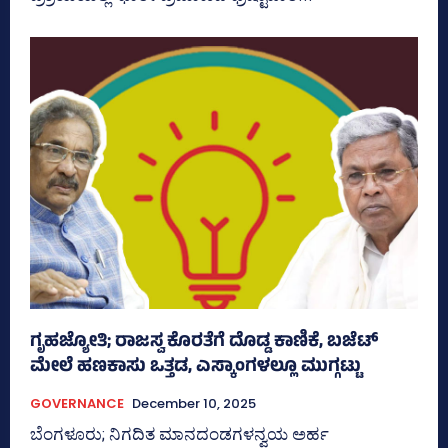
ಗೃಹಜ್ಯೋತಿ; ರಾಜಸ್ವ ಕೊರತೆಗೆ ದೊಡ್ಡ ಕಾಣಿಕೆ, ಬಜೆಟ್‌
ಮೇಲೆ ಹಣಕಾಸು ಒತ್ತಡ, ಎಸ್ಕಾಂಗಳಲ್ಲೂ ಮುಗ್ಗಟ್ಟು
GOVERNANCE
December 10, 2025
ಬೆಂಗಳೂರು; ನಿಗದಿತ ಮಾನದಂಡಗಳನ್ವಯ ಅರ್ಹ