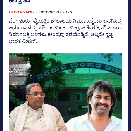
ಕೇಂದ್ರ ತಡೆ
GOVERNANCE
October 28, 2025
ಬೆಂಗಳೂರು; ವೈಯಕ್ತಿಕ ಶೌಚಾಲಯ ನಿರ್ಮಾಣಕ್ಕೆಂದು ಒದಗಿಸಿದ್ದ
ಅನುದಾನವನ್ನು ಪೌರ ಕಾರ್ಮಿಕರ ವಿಶ್ರಾಂತ ಕೊಠಡಿ, ಶೌಚಾಲಯ
ನಿರ್ಮಾಣಕ್ಕೆ ಬಳಸಲು ಕೇಂದ್ರವು ತಡೆಯೊಡ್ಡಿದೆ. ಅಲ್ಲದೇ ಸ್ವಚ್ಛ
ಭಾರತ ಮಿಷನ್‌...