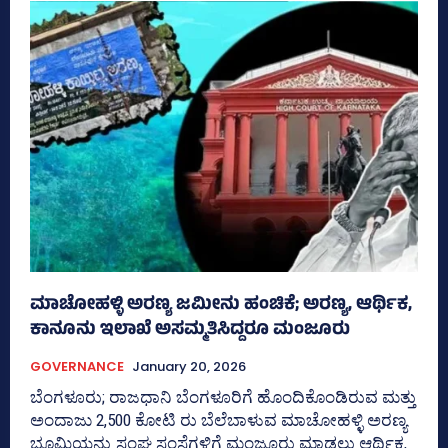
ಮಾಚೋಹಳ್ಳಿ ಅರಣ್ಯ ಜಮೀನು ಹಂಚಿಕೆ; ಅರಣ್ಯ, ಆರ್ಥಿಕ,
ಕಾನೂನು ಇಲಾಖೆ ಅಸಮ್ಮತಿಸಿದ್ದರೂ ಮಂಜೂರು
GOVERNANCE
January 20, 2026
ಬೆಂಗಳೂರು; ರಾಜಧಾನಿ ಬೆಂಗಳೂರಿಗೆ ಹೊಂದಿಕೊಂಡಿರುವ ಮತ್ತು
ಅಂದಾಜು 2,500 ಕೋಟಿ ರು ಬೆಲೆಬಾಳುವ ಮಾಚೋಹಳ್ಳಿ ಅರಣ್ಯ
ಭೂಮಿಯನ್ನು ಸಂಘ ಸಂಸ್ಥೆಗಳಿಗೆ ಮಂಜೂರು ಮಾಡಲು ಆರ್ಥಿಕ,