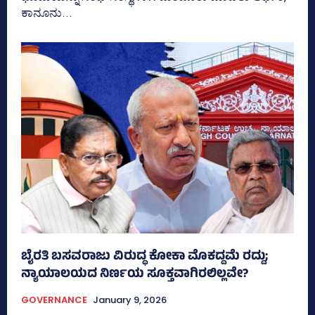
ಕಾನೂನು...
ಬೈರತಿ ಬಸವರಾಜು ವಿರುದ್ಧ ಕೋಕಾ ಮೊಕದ್ದಮೆ ರದ್ದು;
ನ್ಯಾಯಾಲಯದ ನಿರ್ಣಯ ಸೂಕ್ತವಾಗಿರಲಿಲ್ಲವೇ?
GOVERNANCE
January 9, 2026