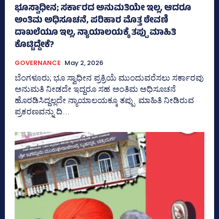
ಭೂಸ್ವಾಧೀನ; ಸರ್ಕಾರದ ಅನುಮತಿಯೇ ಇಲ್ಲ, ಆದರೂ
ಅಂತಿಮ ಅಧಿಸೂಚನೆ, ಪರಿಹಾರ ಮೊತ್ತ ಠೇವಣಿ
ದಾಖಲೆಯೂ ಇಲ್ಲ, ನ್ಯಾಯಾಲಯಕ್ಕೆ ತಪ್ಪು ಮಾಹಿತಿ
ಕೊಟ್ಟಿದ್ದೇಕೆ?
GOVERNANCE
May 2, 2026
ಬೆಂಗಳೂರು; ಭೂ ಸ್ವಾಧೀನ ಪ್ರಕ್ರಿಯೆ ಮುಂದುವರೆಸಲು ಸರ್ಕಾರವು
ಅನುಮತಿ ನೀಡದೇ ಇದ್ದರೂ ಸಹ ಅಂತಿಮ ಅಧಿಸೂಚನೆ
ಹೊರಡಿಸಿದ್ದಲ್ಲದೇ ನ್ಯಾಯಾಲಯಕ್ಕೂ ತಪ್ಪು ಮಾಹಿತಿ ನೀಡಿರುವ
ಪ್ರಕರಣವನ್ನು ದಿ...