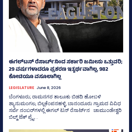
ಈಗಲ್‌ಟನ್‌ ರೆಸಾರ್ಟ್‌ನಿಂದ ಸರ್ಕಾರಿ ಜಮೀನು ಒತ್ತುವರಿ;
29 ವರ್ಷಗಳಾದರೂ ಪ್ರಕರಣ ಇತ್ಯರ್ಥವಾಗಿಲ್ಲ, 982
ಕೋಟಿಯೂ ವಸೂಲಾಗಿಲ್ಲ
LEGISLATURE
June 8, 2026
ಬೆಂಗಳೂರು; ರಾಮನಗರ ತಾಲೂಕು ಬಿಡದಿ ಹೋಬಳಿ
ಶ್ಯಾನುಮಂಗಲ, ಬಿಲ್ಲಕೆಂಪನಹಳ್ಳಿ, ಬಾನಂದೂರು ಗ್ರಾಮದ ವಿವಿಧ
ಸರ್ವೆ ನಂಬರ್‍‌ಗಳಲ್ಲಿ ಈಗಲ್‌ ಟನ್‌ ರೆಸಾರ್ಟ್‌ನ ಚಾಮುಂಡೇಶ್ವರಿ
ಬಿಲ್ಡ್‌ ಟೆಕ್ ಪ್ರೈ...