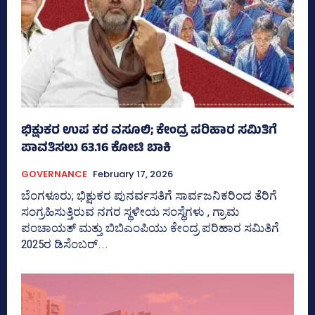
ಭಿಕ್ಷುಕರ ಉಪ ಕರ ವಸೂಲಿ; ಕೇಂದ್ರ ಪರಿಹಾರ ಸಮಿತಿಗೆ
ಪಾವತಿಸಲು 63.16 ಕೋಟಿ ಬಾಕಿ
GOVERNANCE
February 17, 2026
ಬೆಂಗಳೂರು; ಭಿಕ್ಷುಕರ ಪುನರ್ವಸತಿಗೆ ಸಾರ್ವಜನಿಕರಿಂದ ತೆರಿಗೆ
ಸಂಗ್ರಹಿಸುತ್ತಿರುವ ನಗರ ಸ್ಥಳೀಯ ಸಂಸ್ಥೆಗಳು , ಗ್ರಾಮ
ಪಂಚಾಯತ್‌ ಮತ್ತು ಬಿಬಿಎಂಪಿಯು ಕೇಂದ್ರ ಪರಿಹಾರ ಸಮಿತಿಗೆ
2025ರ ಡಿಸೆಂಬರ್...