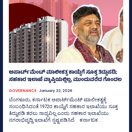
ಅಪಾರ್ಟ್‌ಮೆಂಟ್‌ ಮಾಲೀಕತ್ವ ಕಾಯ್ದೆಗೆ ಸೂಕ್ತ ತಿದ್ದುಪಡಿ;
ಸಹಕಾರ ಇಲಾಖೆ ವ್ಯಾಪ್ತಿಯಲ್ಲಿಲ್ಲ, ಮುಂದುವರೆದ ಗೊಂದಲ
GOVERNANCE
January 22, 2026
ಬೆಂಗಳೂರು; ಕರ್ನಾಟಕ ಅಪಾರ್ಟ್‌ಮೆಂಟ್‌ ಮಾಲೀಕತ್ವಕ್ಕೆ
ಸಂಬಂಧಿಸಿದಂತೆ 1972ರ ಕಾಯ್ದೆಗೆ ಸಹಕಾರ ಇಲಾಖೆಯು ಸೂಕ್ತ
ತಿದ್ದುಪಡಿ ತರಲು ಸಾಧ್ಯವಿಲ್ಲ ಎಂದು ಸಹಕಾರ ಇಲಾಖೆಯು
ನಗರಾಭಿವೃದ್ದಿ ಇಲಾಖೆಗೆ ಸ್ಪಷ್ಟಪಡಿಸಿದೆ. ಕರ್ನಾಟಕ...