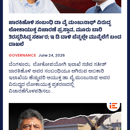
ಜಾರಕಿಹೊಳಿ ಸಂಬಂಧಿ ಡಾ ವೈ ಮಂಜುನಾಥ್ ವಿರುದ್ಧ
ಲೋಕಾಯುಕ್ತ ವಿಚಾರಣೆ ಪ್ರಸ್ತಾವ, ಮೂರು ಬಾರಿ
ತಿರಸ್ಕರಿಸಿದ್ದ ಸರ್ಕಾರ; ಇ ಡಿ ದಾಳಿ ಬೆನ್ನಲ್ಲೇ ಮುನ್ನೆಲೆಗೆ ಬಂದ
ದಾಖಲೆ
GOVERNANCE
June 24, 2026
ಬೆಂಗಳೂರು; ಲೋಕೋಪಯೋಗಿ ಇಲಾಖೆ ಸಚಿವ ಸತೀಶ್‌
ಜಾರಕಿಹೊಳಿ ಅವರ ಸಂಬಂಧಿಯೂ ಆಗಿರುವ ಅಬಕಾರಿ
ಇಲಾಖೆಯ ಹೆಚ್ಚುವರಿ ಆಯುಕ್ತ ಡಾ.ವೈ.ಮಂಜುನಾಥ ಅವರ
ವಿರುದ್ಧದ ಲೋಕಾಯುಕ್ತ ಪ್ರಕರಣದಲ್ಲಿ
ವಿಚಾರಣೆಗೊಳಪಡಿಸಲು...