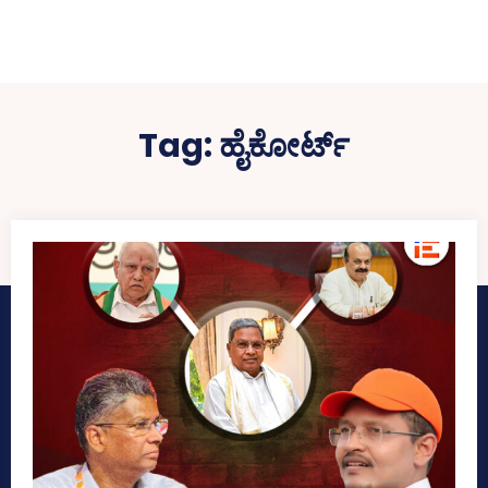
Tag:
ಹೈಕೋರ್ಟ್