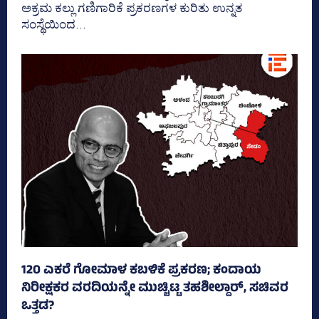
ಅಕ್ರಮ ಕಲ್ಲು ಗಣಿಗಾರಿಕೆ ಪ್ರಕರಣಗಳ ಕುರಿತು ಉನ್ನತ
ಸಂಸ್ಥೆಯಿಂದ...
120 ಎಕರೆ ಗೋಮಾಳ ಕಬಳಿಕೆ ಪ್ರಕರಣ; ಕಂದಾಯ
ನಿರೀಕ್ಷಕರ ವರದಿಯನ್ನೇ ಮುಚ್ಚಿಟ್ಟ ತಹಶೀಲ್ದಾರ್, ಸಚಿವರ
ಒತ್ತಡ?