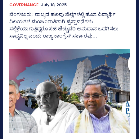
GOVERNANCE
July 18, 2025
ಬೆಂಗಳೂರು; ರಾಜ್ಯದ ಹಲವು ಜಿಲ್ಲೆಗಳಲ್ಲಿ ಹೊಸ ವಿದ್ಯಾರ್ಥಿ
ನಿಲಯಗಳ ಮಂಜೂರಾತಿಗಾಗಿ ಪ್ರಸ್ತಾವನೆಗಳು
ಸಲ್ಲಿಕೆಯಾಗುತ್ತಿದ್ದರೂ ಸಹ ಹೆಚ್ಚುವರಿ ಅನುದಾನ ಒದಗಿಸಲು
ಸಾಧ್ಯವಿಲ್ಲ ಎಂದು ರಾಜ್ಯ ಕಾಂಗ್ರೆಸ್‌ ಸರ್ಕಾರವು...