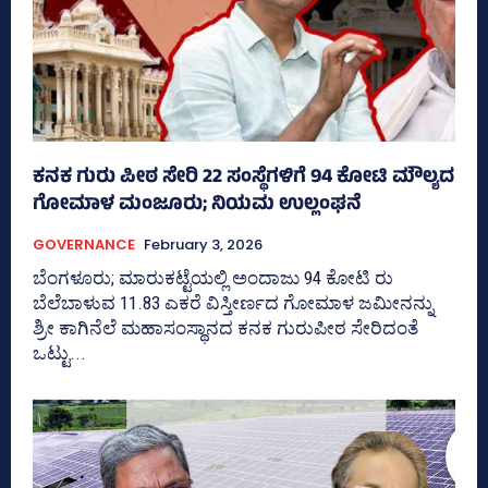
ಕನಕ ಗುರು ಪೀಠ ಸೇರಿ 22 ಸಂಸ್ಥೆಗಳಿಗೆ 94 ಕೋಟಿ ಮೌಲ್ಯದ
ಗೋಮಾಳ ಮಂಜೂರು; ನಿಯಮ ಉಲ್ಲಂಘನೆ
GOVERNANCE
February 3, 2026
ಬೆಂಗಳೂರು; ಮಾರುಕಟ್ಟೆಯಲ್ಲಿ ಅಂದಾಜು 94 ಕೋಟಿ ರು
ಬೆಲೆಬಾಳುವ 11.83 ಎಕರೆ ವಿಸ್ತೀರ್ಣದ ಗೋಮಾಳ ಜಮೀನನ್ನು
ಶ್ರೀ ಕಾಗಿನೆಲೆ ಮಹಾಸಂಸ್ಥಾನದ ಕನಕ ಗುರುಪೀಠ ಸೇರಿದಂತೆ
ಒಟ್ಟು...