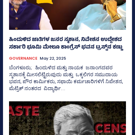
ಹಿಂದುಳಿದ ಜಾತಿಗಳ ಜನರ ಸ್ಮಶಾನ, ನಿವೇಶನ ಉದ್ದೇಶದ
ಸರ್ಕಾರಿ ಭೂಮಿ ಮೇಲೂ ಕಾಂಗ್ರೆಸ್‌ ಭವನ ಟ್ರಸ್ಟ್‌ನ ಕಣ್ಣು
GOVERNANCE
May 22, 2025
ಬೆಂಗಳೂರು; ಹಿಂದುಳಿದ ಮತ್ತು ನಾಯಕ ಜನಾಂಗದವರ
ಸ್ಮಶಾನಕ್ಕೆ ಮೀಸಲಿಟ್ಟಿರುವುದು ಮತ್ತು ಒಕ್ಕಲಿಗರ ಸಮುದಾಯ
ಭವನ, ಪೌರ ಕಾರ್ಮಿಕರು, ಸಫಾಯಿ ಕರ್ಮಚಾರಿಗಳಿಗೆ ನಿವೇಶನ,
ಮೆಟ್ರಿಕ್‌ ನಂತರದ ವಿದ್ಯಾರ್ಥಿ...