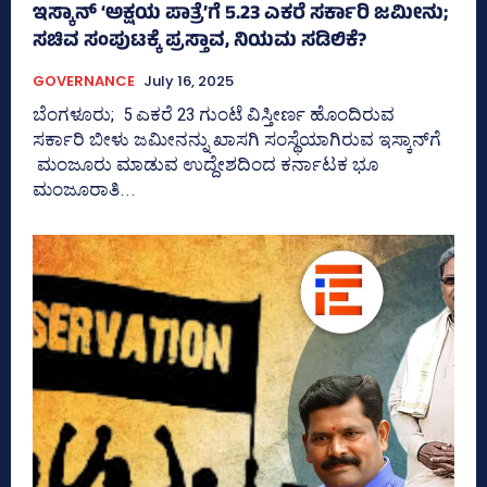
ಇಸ್ಕಾನ್‌ ‘ಅಕ್ಷಯ ಪಾತ್ರೆ’ಗೆ 5.23 ಎಕರೆ ಸರ್ಕಾರಿ ಜಮೀನು;
ಸಚಿವ ಸಂಪುಟಕ್ಕೆ ಪ್ರಸ್ತಾವ, ನಿಯಮ ಸಡಿಲಿಕೆ?
GOVERNANCE
July 16, 2025
ಬೆಂಗಳೂರು; 5 ಎಕರೆ 23 ಗುಂಟೆ ವಿಸ್ತೀರ್ಣ ಹೊಂದಿರುವ
ಸರ್ಕಾರಿ ಬೀಳು ಜಮೀನನ್ನು ಖಾಸಗಿ ಸಂಸ್ಥೆಯಾಗಿರುವ ಇಸ್ಕಾನ್‌ಗೆ
ಮಂಜೂರು ಮಾಡುವ ಉದ್ದೇಶದಿಂದ ಕರ್ನಾಟಕ ಭೂ
ಮಂಜೂರಾತಿ...