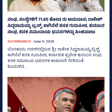
ಸಂಘ, ಸಂಸ್ಥೆಗಳಿಗೆ 71.85 ಕೋಟಿ ರು ಅನುದಾನ; ರಾಕೇಶ್
ಸಿದ್ದರಾಮಯ್ಯ ಟ್ರಸ್ಟ್, ಕಾಗಿನೆಲೆ ಕನಕ ಗುರುಪೀಠ, ಕುರುಬರ
ಸಂಘ, ಕನಕ ಸಮುದಾಯ ಭವನಗಳದ್ದು ಸಿಂಹಪಾಲು
GOVERNANCE
June 11, 2026
ಬೆಂಗಳೂರು; ಗದಗ್‌ನಲ್ಲಿರುವ ಶ್ರೀ ರಾಕೇಶ ಸಿದ್ದರಾಮಯ್ಯ ಟ್ರಸ್ಟ್,
ಕಾಗಿನೆಲೆ ಕನಕ ಗುರುಪೀಠ, ಕರ್ನಾಟಕ ಪ್ರದೇಶ ಕುರುಬರ ಸಂಘ,
ಕನಕ ಸಮದಾಯ ಭವನಗಳ ಕಾಮಗಾರಿ ಸೇರಿದಂತೆ
ಹಿಂದುಳಿದ...