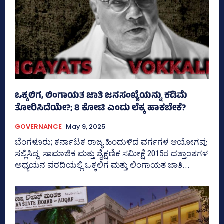
ಒಕ್ಕಲಿಗ, ಲಿಂಗಾಯತ ಜಾತಿ ಜನಸಂಖ್ಯೆಯನ್ನು ಕಡಿಮೆ
ತೋರಿಸಿದೆಯೇ?; 8 ಕೋಟಿ ಎಂದು ಲೆಕ್ಕ ಹಾಕಬೇಕೆ?
GOVERNANCE
May 9, 2025
ಬೆಂಗಳೂರು; ಕರ್ನಾಟಕ ರಾಜ್ಯ ಹಿಂದುಳಿದ ವರ್ಗಗಳ ಆಯೋಗವು
ಸಲ್ಲಿಸಿದ್ದ ಸಾಮಾಜಿಕ ಮತ್ತು ಶೈಕ್ಷಣಿಕ ಸಮೀಕ್ಷೆ 2015ರ ದತ್ತಾಂಶಗಳ
ಅಧ್ಯಯನ ವರದಿಯಲ್ಲಿ ಒಕ್ಕಲಿಗ ಮತ್ತು ಲಿಂಗಾಯತ ಜಾತಿ...