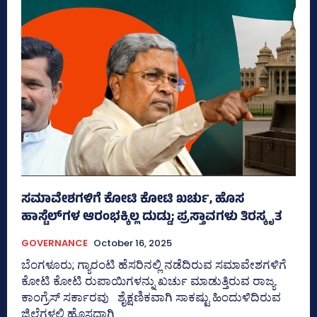
ಸಮಾವೇಶಗಳಿಗೆ ಕೋಟಿ ಕೋಟಿ ಖರ್ಚು, ಹೊಸ
ಹಾಸ್ಟೆಲ್‌ಗಳ ಆರಂಭಕ್ಕಿಲ್ಲ ದುಡ್ಡು; ಪ್ರಸ್ತಾವಗಳು ತಿರಸ್ಕೃತ
GOVERNANCE
October 16, 2025
ಬೆಂಗಳೂರು; ಗ್ಯಾರಂಟಿ ಹೆಸರಿನಲ್ಲಿ ನಡೆದಿರುವ ಸಮಾವೇಶಗಳಿಗೆ
ಕೋಟಿ ಕೋಟಿ ರುಪಾಯಿಗಳನ್ನು ಖರ್ಚು ಮಾಡುತ್ತಿರುವ ರಾಜ್ಯ
ಕಾಂಗ್ರೆಸ್‌ ಸರ್ಕಾರವು ಶೈಕ್ಷಣಿಕವಾಗಿ ಸಾಕಷ್ಟು ಹಿಂದುಳಿದಿರುವ
ಜಿಲ್ಲೆಗಳಲ್ಲಿ ಹೊಸದಾಗಿ...