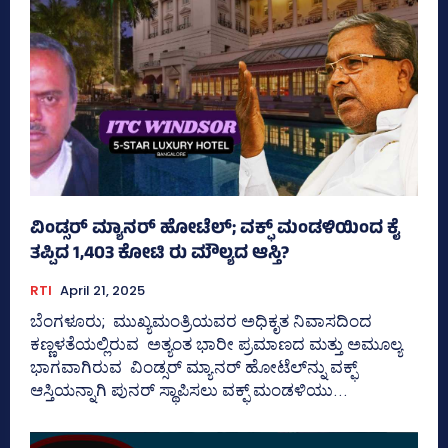
ವಿಂಡ್ಸರ್ ಮ್ಯಾನರ್ ಹೋಟೆಲ್; ವಕ್ಫ್‌ ಮಂಡಳಿಯಿಂದ ಕೈ
ತಪ್ಪಿದ 1,403 ಕೋಟಿ ರು ಮೌಲ್ಯದ ಆಸ್ತಿ?
RTI
April 21, 2025
ಬೆಂಗಳೂರು; ಮುಖ್ಯಮಂತ್ರಿಯವರ ಅಧಿಕೃತ ನಿವಾಸದಿಂದ
ಕಣ್ಣಳತೆಯಲ್ಲಿರುವ ಅತ್ಯಂತ ಭಾರೀ ಪ್ರಮಾಣದ ಮತ್ತು ಅಮೂಲ್ಯ
ಭಾಗವಾಗಿರುವ ವಿಂಡ್ಸರ್‍‌ ಮ್ಯಾನರ್‍‌ ಹೋಟೆಲ್‌ನ್ನು ವಕ್ಫ್‌
ಆಸ್ತಿಯನ್ನಾಗಿ ಪುನರ್‍‌ ಸ್ಥಾಪಿಸಲು ವಕ್ಫ್‌ ಮಂಡಳಿಯು...