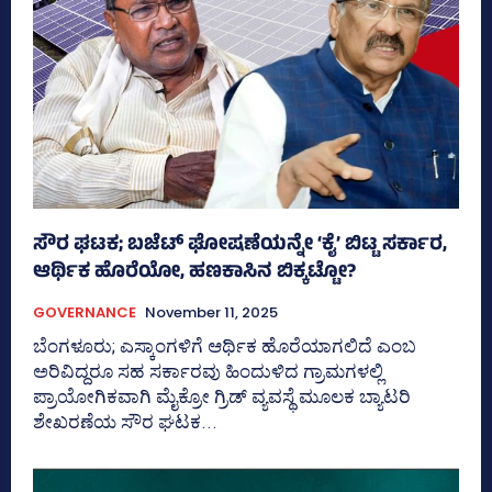
ಸೌರ ಘಟಕ; ಬಜೆಟ್‌ ಘೋಷಣೆಯನ್ನೇ ‘ಕೈ’ ಬಿಟ್ಟ ಸರ್ಕಾರ,
ಆರ್ಥಿಕ ಹೊರೆಯೋ, ಹಣಕಾಸಿನ ಬಿಕ್ಕಟ್ಟೋ?
GOVERNANCE
November 11, 2025
ಬೆಂಗಳೂರು; ಎಸ್ಕಾಂಗಳಿಗೆ ಆರ್ಥಿಕ ಹೊರೆಯಾಗಲಿದೆ ಎಂಬ
ಅರಿವಿದ್ದರೂ ಸಹ ಸರ್ಕಾರವು ಹಿಂದುಳಿದ ಗ್ರಾಮಗಳಲ್ಲಿ
ಪ್ರಾಯೋಗಿಕವಾಗಿ ಮೈಕ್ರೋ ಗ್ರಿಡ್‌ ವ್ಯವಸ್ಥೆ ಮೂಲಕ ಬ್ಯಾಟರಿ
ಶೇಖರಣೆಯ ಸೌರ ಘಟಕ...