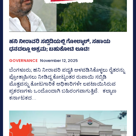
ಹನಿ ನೀರಾವರಿ ಸಬ್ಸಿಡಿಯಲ್ಲಿ ಗೋಲ್ಮಾಲ್‌, ಸಹಾಯ
ಧನದಲ್ಲೂ ಅಕ್ರಮ; ಬಹುಕೋಟಿ ಲೂಟಿ!
GOVERNANCE
November 12, 2025
ಬೆಂಗಳೂರು; ಹನಿ ನೀರಾವರಿ ಪದ್ಧತಿ ಅಳವಡಿಸಿಕೊಳ್ಳಲು ರೈತರನ್ನು
ಪ್ರೋತ್ಸಾಹಿಸಲು ನೀಡಿದ್ದ ಕೋಟ್ಯಂತರ ರುಪಾಯಿ ಸಬ್ಸಿಡಿ
ಮೊತ್ತವನ್ನು ತೋಟಗಾರಿಕೆ ಅಧಿಕಾರಿಗಳೇ ಲಪಟಾಯಿಸಿರುವ
ಪ್ರಕರಣಗಳು ಒಂದೊಂದಾಗಿ ಬಹಿರಂಗವಾಗುತ್ತಿವೆ. ಕಲ್ಯಾಣ
ಕರ್ನಾಟಕದ...