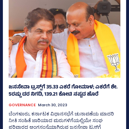
ಜನಸೇವಾ ಟ್ರಸ್ಟ್‌ಗೆ 35.33 ಎಕರೆ ಗೋಮಾಳ; ಎಕರೆಗೆ ಶೇ.
5ರಷ್ಟು ದರ ನಿಗದಿ, 139.21 ಕೋಟಿ ನಷ್ಟದ ಹೊರೆ
GOVERNANCE
March 30, 2023
ಬೆಂಗಳೂರು; ಕರ್ನಾಟಕ ವಿಧಾನಸಭೆಗೆ ಚುನಾವಣೆಯ ಮಾದರಿ
ನೀತಿ ಸಂಹಿತೆ ಜಾರಿಯಾದ ಮರುಗಳಿಗೆಯಲ್ಲಿಯೇ ಸಂಘ
ಪರಿವಾರದ ಅಂಗಸಂಸ್ಥೆಯಾಗಿರುವ ಜನಸೇವಾ ಟ್ರಸ್ಟ್‌ಗೆ