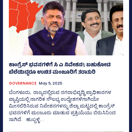
ಕಾಂಗ್ರೆಸ್‌ ಭವನಗಳಿಗೆ ಸಿ ಎ ನಿವೇಶನ!; ಬಹುಕೋಟಿ
ಬೆಲೆಯಿದ್ದರೂ ಉಚಿತ ಮಂಜೂರಿಗೆ ತರಾತುರಿ
GOVERNANCE
May 5, 2025
ಬೆಂಗಳೂರು; ರಾಜ್ಯದಲ್ಲಿರುವ ನಗರಾಭಿವೃದ್ಧಿ ಪ್ರಾಧಿಕಾರಗಳ
ವ್ಯಾಪ್ತಿಯಲ್ಲಿ ನಾಗರಿಕ ಸೌಲಭ್ಯ ಉದ್ದೇಶಗಳಿಗಾಗಿಯೇ
ಮೀಸಲಿರಿಸಿರುವ ನಿವೇಶನಗಳನ್ನು ಜಿಲ್ಲಾ ಮಟ್ಟದಲ್ಲಿ ಕಾಂಗ್ರೆಸ್
ಭವನಗಳಿಗೆ ಮಂಜೂರು ಮಾಡುವ ಪ್ರಕ್ರಿಯೆಯು ಬಿರುಸಿನಿಂದ
ಸಾಗಿದೆ. ಹುಬ್ಬಳ್ಳಿ...