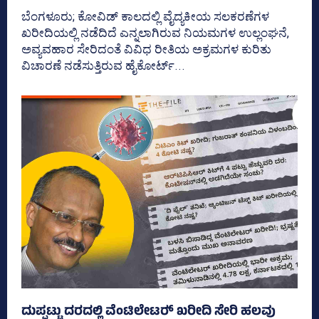
ಬೆಂಗಳೂರು; ಕೋವಿಡ್‌ ಕಾಲದಲ್ಲಿ ವೈದ್ಯಕೀಯ ಸಲಕರಣೆಗಳ
ಖರೀದಿಯಲ್ಲಿ ನಡೆದಿದೆ ಎನ್ನಲಾಗಿರುವ ನಿಯಮಗಳ ಉಲ್ಲಂಘನೆ,
ಅವ್ಯವಹಾರ ಸೇರಿದಂತೆ ವಿವಿಧ ರೀತಿಯ ಅಕ್ರಮಗಳ ಕುರಿತು
ವಿಚಾರಣೆ ನಡೆಸುತ್ತಿರುವ ಹೈಕೋರ್ಟ್‌...
ದುಪ್ಪಟ್ಟು ದರದಲ್ಲಿ ವೆಂಟಿಲೇಟರ್‍‌ ಖರೀದಿ ಸೇರಿ ಹಲವು