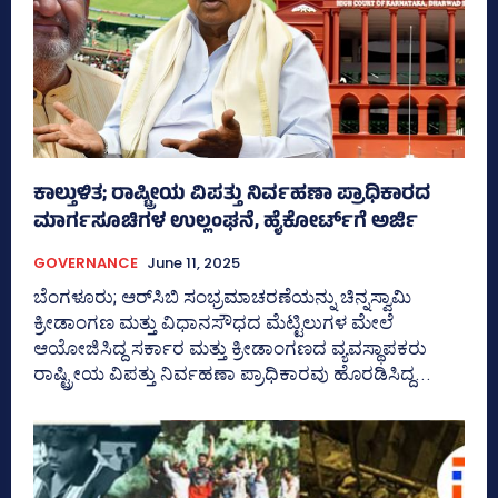
ಕಾಲ್ತುಳಿತ; ರಾಷ್ಟ್ರೀಯ ವಿಪತ್ತು ನಿರ್ವಹಣಾ ಪ್ರಾಧಿಕಾರದ
ಮಾರ್ಗಸೂಚಿಗಳ ಉಲ್ಲಂಘನೆ, ಹೈಕೋರ್ಟ್‌ಗೆ ಅರ್ಜಿ
GOVERNANCE
June 11, 2025
ಬೆಂಗಳೂರು; ಆರ್‍‌ಸಿಬಿ ಸಂಭ್ರಮಾಚರಣೆಯನ್ನು ಚಿನ್ನಸ್ವಾಮಿ
ಕ್ರೀಡಾಂಗಣ ಮತ್ತು ವಿಧಾನಸೌಧದ ಮೆಟ್ಟಿಲುಗಳ ಮೇಲೆ
ಆಯೋಜಿಸಿದ್ದ ಸರ್ಕಾರ ಮತ್ತು ಕ್ರೀಡಾಂಗಣದ ವ್ಯವಸ್ಥಾಪಕರು
ರಾಷ್ಟ್ರೀಯ ವಿಪತ್ತು ನಿರ್ವಹಣಾ ಪ್ರಾಧಿಕಾರವು ಹೊರಡಿಸಿದ್ದ...