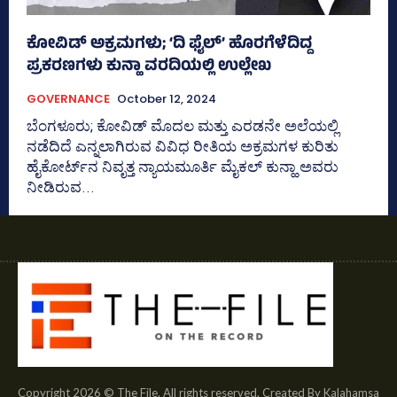
ಕೋವಿಡ್‌ ಅಕ್ರಮಗಳು; ‘ದಿ ಫೈಲ್‌’ ಹೊರಗೆಳೆದಿದ್ದ
ಪ್ರಕರಣಗಳು ಕುನ್ಹಾ ವರದಿಯಲ್ಲಿ ಉಲ್ಲೇಖ
GOVERNANCE
October 12, 2024
ಬೆಂಗಳೂರು; ಕೋವಿಡ್‌ ಮೊದಲ ಮತ್ತು ಎರಡನೇ ಅಲೆಯಲ್ಲಿ
ನಡೆದಿದೆ ಎನ್ನಲಾಗಿರುವ ವಿವಿಧ ರೀತಿಯ ಅಕ್ರಮಗಳ ಕುರಿತು
ಹೈಕೋರ್ಟ್‌ನ ನಿವೃತ್ತ ನ್ಯಾಯಮೂರ್ತಿ ಮೈಕಲ್ ಕುನ್ಹಾ ಅವರು
ನೀಡಿರುವ...
Copyright 2026 © The File. All rights reserved. Created By Kalahamsa