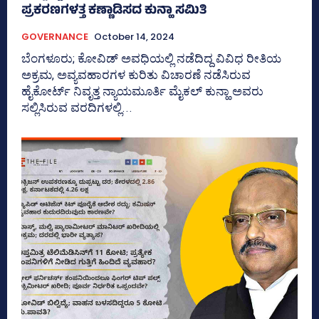
ಪ್ರಕರಣಗಳತ್ತ ಕಣ್ಣಾಡಿಸದ ಕುನ್ಹಾ ಸಮಿತಿ
GOVERNANCE
October 14, 2024
ಬೆಂಗಳೂರು; ಕೋವಿಡ್‌ ಅವಧಿಯಲ್ಲಿ ನಡೆದಿದ್ದ ವಿವಿಧ ರೀತಿಯ
ಅಕ್ರಮ, ಅವ್ಯವಹಾರಗಳ ಕುರಿತು ವಿಚಾರಣೆ ನಡೆಸಿರುವ
ಹೈಕೋರ್ಟ್‌ ನಿವೃತ್ತ ನ್ಯಾಯಮೂರ್ತಿ ಮೈಕಲ್‌ ಕುನ್ಹಾ ಅವರು
ಸಲ್ಲಿಸಿರುವ ವರದಿಗಳಲ್ಲಿ...