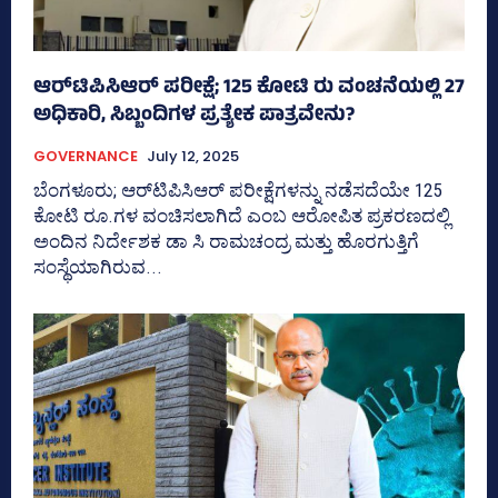
ಆರ್‌ಟಿಪಿಸಿಆರ್‌ ಪರೀಕ್ಷೆ; 125 ಕೋಟಿ ರು ವಂಚನೆಯಲ್ಲಿ 27
ಅಧಿಕಾರಿ, ಸಿಬ್ಬಂದಿಗಳ ಪ್ರತ್ಯೇಕ ಪಾತ್ರವೇನು?
GOVERNANCE
July 12, 2025
ಬೆಂಗಳೂರು; ಆರ್‌ಟಿಪಿಸಿಆರ್‌ ಪರೀಕ್ಷೆಗಳನ್ನು ನಡೆಸದೆಯೇ 125
ಕೋಟಿ ರೂ.ಗಳ ವಂಚಿಸಲಾಗಿದೆ ಎಂಬ ಆರೋಪಿತ ಪ್ರಕರಣದಲ್ಲಿ
ಅಂದಿನ ನಿರ್ದೇಶಕ ಡಾ ಸಿ ರಾಮಚಂದ್ರ ಮತ್ತು ಹೊರಗುತ್ತಿಗೆ
ಸಂಸ್ಥೆಯಾಗಿರುವ...