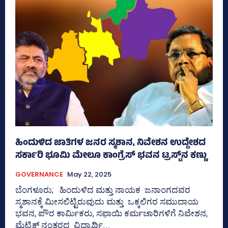
ಹಿಂದುಳಿದ ಜಾತಿಗಳ ಜನರ ಸ್ಮಶಾನ, ನಿವೇಶನ ಉದ್ದೇಶದ
ಸರ್ಕಾರಿ ಭೂಮಿ ಮೇಲೂ ಕಾಂಗ್ರೆಸ್‌ ಭವನ ಟ್ರಸ್ಟ್‌ನ ಕಣ್ಣು
GOVERNANCE
May 22, 2025
ಬೆಂಗಳೂರು; ಹಿಂದುಳಿದ ಮತ್ತು ನಾಯಕ ಜನಾಂಗದವರ
ಸ್ಮಶಾನಕ್ಕೆ ಮೀಸಲಿಟ್ಟಿರುವುದು ಮತ್ತು ಒಕ್ಕಲಿಗರ ಸಮುದಾಯ
ಭವನ, ಪೌರ ಕಾರ್ಮಿಕರು, ಸಫಾಯಿ ಕರ್ಮಚಾರಿಗಳಿಗೆ ನಿವೇಶನ,
ಮೆಟ್ರಿಕ್‌ ನಂತರದ ವಿದ್ಯಾರ್ಥಿ...