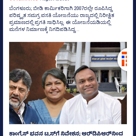
ಬೆಂಗಳೂರು; ಬೀಡಿ ಕಾರ್ಮಿಕರಿಗಾಗಿ 2007ರಲ್ಲೇ ರೂಪಿಸಿದ್ದ
ಪರಿಷ್ಕೃತ ಸಮಗ್ರ ವಸತಿ ಯೋಜನೆಯು ರಾಜ್ಯದಲ್ಲಿ ನಿರೀಕ್ಷಿತ
ಪ್ರಮಾಣದಲ್ಲಿ ಪ್ರಗತಿ ಸಾಧಿಸಿಲ್ಲ. ಈ ಯೋಜನೆಯಡಿಯಲ್ಲಿ
ಮನೆಗಳ ನಿರ್ಮಾಣಕ್ಕೆ ನಿಗದಿಪಡಿಸಿದ್ದ...
ಕಾಂಗ್ರೆಸ್‌ ಭವನ ಟ್ರಸ್ಟ್‌ಗೆ ನಿವೇಶನ; ಆರ್‍‌ಡಿಪಿಆರ್‍‌ನಿಂದ