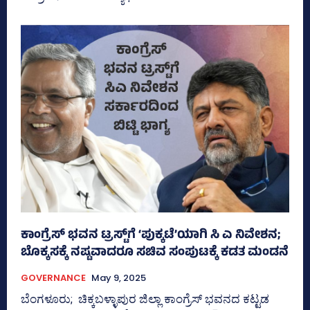
ಕಾಂಗ್ರೆಸ್‌ ಭವನ ಟ್ರಸ್ಟ್‌ಗೆ ‘ಪುಕ್ಕಟೆ’ಯಾಗಿ ಸಿ ಎ ನಿವೇಶನ;
ಬೊಕ್ಕಸಕ್ಕೆ ನಷ್ಟವಾದರೂ ಸಚಿವ ಸಂಪುಟಕ್ಕೆ ಕಡತ ಮಂಡನೆ
GOVERNANCE
May 9, 2025
ಬೆಂಗಳೂರು; ಚಿಕ್ಕಬಳ್ಳಾಪುರ ಜಿಲ್ಲಾ ಕಾಂಗ್ರೆಸ್‌ ಭವನದ ಕಟ್ಟಡ