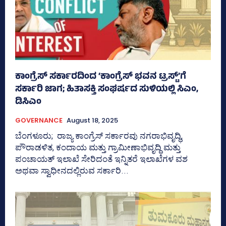
ಕಾಂಗ್ರೆಸ್‌ ಸರ್ಕಾರದಿಂದ ‘ಕಾಂಗ್ರೆಸ್‌ ಭವನ ಟ್ರಸ್ಟ್‌’ಗೆ
ಸರ್ಕಾರಿ ಜಾಗ; ಹಿತಾಸಕ್ತಿ ಸಂಘ‍ರ್ಷದ ಸುಳಿಯಲ್ಲಿ ಸಿಎಂ,
ಡಿಸಿಎಂ
GOVERNANCE
August 18, 2025
ಬೆಂಗಳೂರು; ರಾಜ್ಯ ಕಾಂಗ್ರೆಸ್‌ ಸರ್ಕಾರವು ನಗರಾಭಿವೃದ್ಧಿ,
ಪೌರಾಡಳಿತ, ಕಂದಾಯ ಮತ್ತು ಗ್ರಾಮೀಣಾಭಿವೃದ್ಧಿ ಮತ್ತು
ಪಂಚಾಯತ್‌ ಇಲಾಖೆ ಸೇರಿದಂತೆ ಇನ್ನಿತರೆ ಇಲಾಖೆಗಳ ವಶ
ಅಥವಾ ಸ್ವಾಧೀನದಲ್ಲಿರುವ ಸರ್ಕಾರಿ...