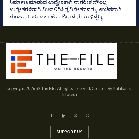
ನಿರ್ಮಾಣ ಮಾಡುವ ಉದ್ದೇಶಕ್ಕಾಗಿ ನಾಗರೀಕ ಸೌಲಭ್ಯ
ಉದ್ದೇಶಗಳಿಗಾಗಿ ಮೀಸಲಿರಿಸಿದ್ದ ನಿವೇಶನವನ್ನು ಉಚಿತವಾಗಿ
ಮಂಜೂರು ಮಾಡಲು ಹೊರಟಿರುವ ನಗರಾಭಿವೃದ್ಧಿ...
Copyright 2026 © The File. All rights reserved. Created By Kalahamsa
Infotech
SUPPORT US