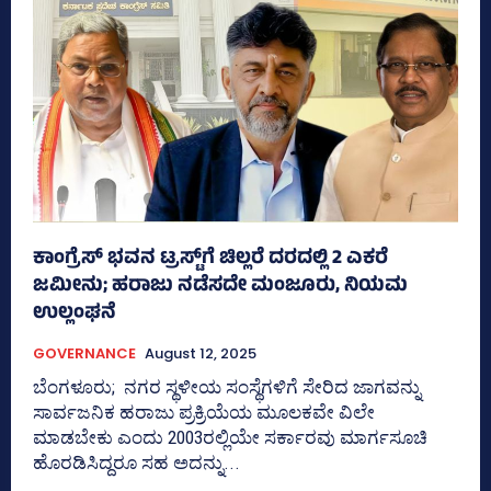
ಕಾಂಗ್ರೆಸ್‌ ಭವನ ಟ್ರಸ್ಟ್‌ಗೆ ಚಿಲ್ಲರೆ ದರದಲ್ಲಿ 2 ಎಕರೆ
ಜಮೀನು; ಹರಾಜು ನಡೆಸದೇ ಮಂಜೂರು, ನಿಯಮ
ಉಲ್ಲಂಘನೆ
GOVERNANCE
August 12, 2025
ಬೆಂಗಳೂರು; ನಗರ ಸ್ಥಳೀಯ ಸಂಸ್ಥೆಗಳಿಗೆ ಸೇರಿದ ಜಾಗವನ್ನು
ಸಾರ್ವಜನಿಕ ಹರಾಜು ಪ್ರಕ್ರಿಯೆಯ ಮೂಲಕವೇ ವಿಲೇ
ಮಾಡಬೇಕು ಎಂದು 2003ರಲ್ಲಿಯೇ ಸರ್ಕಾರವು ಮಾರ್ಗಸೂಚಿ
ಹೊರಡಿಸಿದ್ದರೂ ಸಹ ಅದನ್ನು...