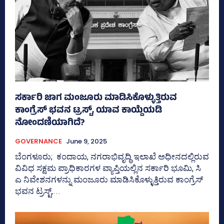
ಸರ್ಕಾರಿ ಜಾಗ ಮಂಜೂರು ಮಾಡಿಸಿಕೊಳ್ಳುತ್ತಿರುವ
ಕಾಂಗ್ರೆಸ್‌ ಭವನ ಟ್ರಸ್ಟ್, ಯಾವ ಕಾಯ್ದೆಯಡಿ
ನೋಂದಣಿಯಾಗಿದೆ?
GOVERNANCE
June 9, 2025
ಬೆಂಗಳೂರು; ಕಂದಾಯ, ನಗರಾಭಿವೃದ್ಧಿ ಇಲಾಖೆ ಅಧೀನದಲ್ಲಿರುವ
ವಿವಿಧ ಸಕ್ಷಮ ಪ್ರಾಧಿಕಾರಗಳ ವ್ಯಾಪ್ತಿಯಲ್ಲಿನ ಸರ್ಕಾರಿ ಭೂಮಿ, ಸಿ
ಎ ನಿವೇಶನಗಳನ್ನು ಮಂಜೂರು ಮಾಡಿಸಿಕೊಳ್ಳುತ್ತಿರುವ ಕಾಂಗ್ರೆಸ್‌
ಭವನ ಟ್ರಸ್ಟ್‌,...