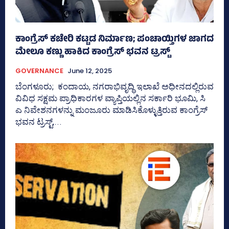
ಕಾಂಗ್ರೆಸ್‌ ಕಚೇರಿ ಕಟ್ಟಡ ನಿರ್ಮಾಣ; ಪಂಚಾಯ್ತಿಗಳ ಜಾಗದ
ಮೇಲೂ ಕಣ್ಣು ಹಾಕಿದ ಕಾಂಗ್ರೆಸ್‌ ಭವನ ಟ್ರಸ್ಟ್‌
GOVERNANCE
June 12, 2025
ಬೆಂಗಳೂರು; ಕಂದಾಯ, ನಗರಾಭಿವೃದ್ಧಿ ಇಲಾಖೆ ಅಧೀನದಲ್ಲಿರುವ
ವಿವಿಧ ಸಕ್ಷಮ ಪ್ರಾಧಿಕಾರಗಳ ವ್ಯಾಪ್ತಿಯಲ್ಲಿನ ಸರ್ಕಾರಿ ಭೂಮಿ, ಸಿ
ಎ ನಿವೇಶನಗಳನ್ನು ಮಂಜೂರು ಮಾಡಿಸಿಕೊಳ್ಳುತ್ತಿರುವ ಕಾಂಗ್ರೆಸ್‌
ಭವನ ಟ್ರಸ್ಟ್‌,...