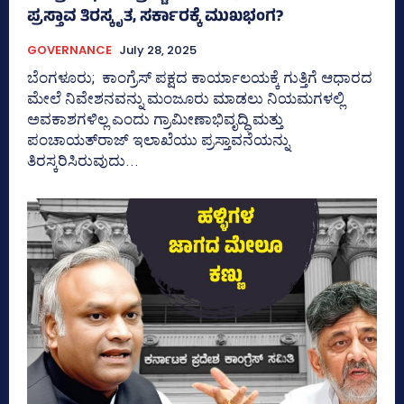
ಪ್ರಸ್ತಾವ ತಿರಸ್ಕೃತ, ಸರ್ಕಾರಕ್ಕೆ ಮುಖಭಂಗ?
GOVERNANCE
July 28, 2025
ಬೆಂಗಳೂರು; ಕಾಂಗ್ರೆಸ್‌ ಪಕ್ಷದ ಕಾರ್ಯಾಲಯಕ್ಕೆ ಗುತ್ತಿಗೆ ಆಧಾರದ
ಮೇಲೆ ನಿವೇಶನವನ್ನು ಮಂಜೂರು ಮಾಡಲು ನಿಯಮಗಳಲ್ಲಿ
ಅವಕಾಶಗಳಿಲ್ಲ ಎಂದು ಗ್ರಾಮೀಣಾಭಿವೃದ್ಧಿ ಮತ್ತು
ಪಂಚಾಯತ್‌ರಾಜ್‌ ಇಲಾಖೆಯು ಪ್ರಸ್ತಾವನೆಯನ್ನು
ತಿರಸ್ಕರಿಸಿರುವುದು...