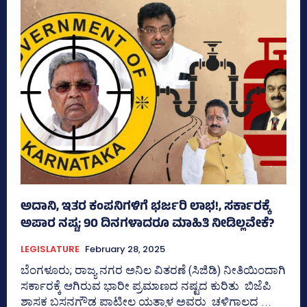
ಅದಾನಿ, ಇತರ ಕಂಪನಿಗಳಿಗೆ ಭರ್ಜರಿ ಲಾಭ!, ಸರ್ಕಾರಕ್ಕೆ
ಅಪಾರ ನಷ್ಟ; 90 ದಿನಗಳಾದರೂ ಮಾಹಿತಿ ನೀಡಿಲ್ಲವೇಕೆ?
LEGISLATURE
February 28, 2025
ಬೆಂಗಳೂರು; ರಾಜ್ಯ ನಗರ ಅನಿಲ ವಿತರಣೆ (ಸಿಜಿಡಿ) ನೀತಿಯಿಂದಾಗಿ
ಸರ್ಕಾರಕ್ಕೆ ಆಗಿರುವ ಭಾರೀ ಪ್ರಮಾಣದ ನಷ್ಟದ ಕುರಿತು ಬಿಜೆಪಿ
ಶಾಸಕ ಬಸನಗೌಡ ಪಾಟೀಲ ಯತ್ನಾಳ ಅವರು ಚಳಿಗಾಲದ ...