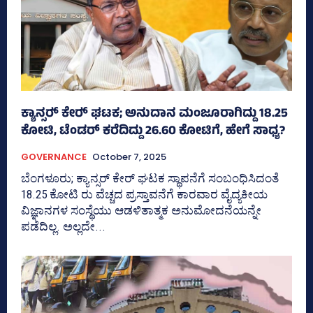
ಕ್ಯಾನ್ಸರ್‍‌ ಕೇರ್‍‌ ಘಟಕ; ಅನುದಾನ ಮಂಜೂರಾಗಿದ್ದು 18.25
ಕೋಟಿ, ಟೆಂಡರ್ ಕರೆದಿದ್ದು 26.60 ಕೋಟಿಗೆ, ಹೇಗೆ ಸಾಧ್ಯ?
GOVERNANCE
October 7, 2025
ಬೆಂಗಳೂರು; ಕ್ಯಾನ್ಸರ್‍‌ ಕೇರ್‍‌ ಘಟಕ ಸ್ಥಾಪನೆಗೆ ಸಂಬಂಧಿಸಿದಂತೆ
18.25 ಕೋಟಿ ರು ವೆಚ್ಚದ ಪ್ರಸ್ತಾವನೆಗೆ ಕಾರವಾರ ವೈದ್ಯಕೀಯ
ವಿಜ್ಞಾನಗಳ ಸಂಸ್ಥೆಯು ಆಡಳಿತಾತ್ಮಕ ಅನುಮೋದನೆಯನ್ನೇ
ಪಡೆದಿಲ್ಲ. ಅಲ್ಲದೇ...