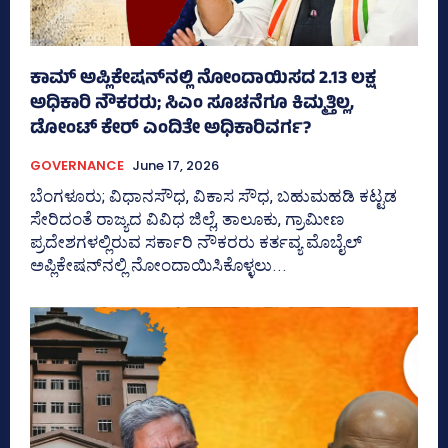
ಕಾಮ್‌ ಅಪ್ಲಿಕೇಷನ್‌ನಲ್ಲಿ ನೋಂದಾಯಿಸದ 2.13 ಲಕ್ಷ
ಅಧಿಕಾರಿ ನೌಕರರು; ಸಿಎಂ ಸೂಚನೆಗೂ ಕಿಮ್ಮತ್ತಿಲ್ಲ,
ಡೋಂಟ್ ಕೇರ್ ಎಂದಿತೇ ಅಧಿಕಾರಿವರ್ಗ?
GOVERNANCE
June 17, 2026
ಬೆಂಗಳೂರು; ವಿಧಾನಸೌಧ, ವಿಕಾಸ ಸೌಧ, ಬಹುಮಹಡಿ ಕಟ್ಟಡ
ಸೇರಿದಂತೆ ರಾಜ್ಯದ ವಿವಿಧ ಜಿಲ್ಲೆ, ತಾಲೂಕು, ಗ್ರಾಮೀಣ
ಪ್ರದೇಶಗಳಲ್ಲಿರುವ ಸರ್ಕಾರಿ ನೌಕರರು ಕರ್ತವ್ಯ ಮೊಬೈಲ್‌
ಅಪ್ಲಿಕೇಷನ್‌ನಲ್ಲಿ ನೋಂದಾಯಿಸಿಕೊಳ್ಳಲು...