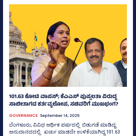
101.63 ಕೋಟಿ ವಾಪಸ್‌; ಕೆಎಎಸ್‌ ಪುಷ್ಪಲತಾ ವಿರುದ್ಧ
ಸಾಬೀತಾಗದ ಕರ್ತವ್ಯಲೋಪ, ಸಚಿವರಿಗೆ ಮುಖಭಂಗ?
GOVERNANCE
September 14, 2025
ಬೆಂಗಳೂರು; ವಿವಿಧ ಆರ್ಥಿಕ ವರ್ಷದಲ್ಲಿ ಬಿಡುಗಡೆ ಮಾಡಿದ್ದ
ಅನುದಾನದದಲ್ಲಿ ಖರ್ಚು ಮಾಡದೇ ಉಳಿಕೆಯಾಗಿದ್ದ 101.63