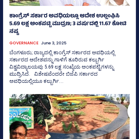
ಕಾಂಗ್ರೆಸ್‌ ಸರ್ಕಾರ ಅವಧಿಯಲ್ಲೂ ಆದೇಶ ಉಲ್ಲಂಘಿಸಿ
5.69 ಲಕ್ಷ ಅಂಕಪಟ್ಟಿ ಮುದ್ರಣ; 3 ವರ್ಷದಲ್ಲಿ 11.67 ಕೋಟಿ
ನಷ್ಟ
GOVERNANCE
June 3, 2025
ಬೆಂಗಳೂರು; ರಾಜ್ಯದಲ್ಲಿ ಕಾಂಗ್ರೆಸ್‌ ಸರ್ಕಾರದ ಅವಧಿಯಲ್ಲಿ
ಸರ್ಕಾರದ ಆದೇಶವನ್ನು ಗಾಳಿಗೆ ತೂರಿರುವ ಕಲ್ಬುರ್ಗಿ
ವಿಶ್ವವಿದ್ಯಾಲಯವು 5.69 ಲಕ್ಷ ಸಂಖ್ಯೆಯ ಅಂಕಪಟ್ಟಿಗಳನ್ನು
ಮುದ್ರಿಸಿದೆ. ವಿಶೇಷವೆಂದರೇ ಬಿಜೆಪಿ ಸರ್ಕಾರದ
ಅವಧಿಯಲ್ಲಿಯೂ ಕಲ್ಬುರ್ಗಿ...