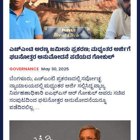
ಎಚ್‌ಎಂಟಿ ಅರಣ್ಯ ಜಮೀನು ಪ್ರಕರಣ; ಮಧ್ಯಂತರ ಅರ್ಜಿಗೆ
ಘಟನೋತ್ತರ ಅನುಮೋದನೆ ಪಡೆಯದ ಗೋಕುಲ್‌
GOVERNANCE
May 30, 2025
ಬೆಂಗಳೂರು; ಎಚ್‌ಎಂಟಿ ಪ್ರಕರಣದಲ್ಲಿ ಸರ್ವೋಚ್ಛ
ನ್ಯಾಯಾಲಯದಲ್ಲಿ ಮಧ್ಯಂತರ ಅರ್ಜಿ ಸಲ್ಲಿಸಿದ್ದ ವ್ಯಾಜ್ಯ
ನಿರ್ವಹಣಾಧಿಕಾರಿ ಐಎಫ್‌ಎಸ್‌ ಆರ್‍‌ ಗೋಕುಲ್‌ ಅವರು ಸಚಿವ
ಸಂಪುಟದಿಂದ ಘಟನೋತ್ತರ ಅನುಮೋದನೆಯನ್ನೂ
ಪಡೆದಿರಲಿಲ್ಲ....