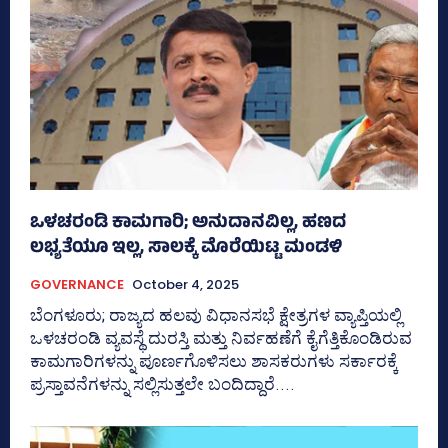
ಒಳಚರಂಡಿ ಕಾಮಗಾರಿ; ಅನುದಾನವಿಲ್ಲ, ಹಣದ
ಲಭ್ಯತೆಯೂ ಇಲ್ಲ, ಸಾಲಕ್ಕೆ ಮೊರೆಯಿಟ್ಟ ಮಂಡಳಿ
GOVERNANCE
October 4, 2025
ಬೆಂಗಳೂರು; ರಾಜ್ಯದ ಹಲವು ವಿಧಾನಸಭೆ ಕ್ಷೇತ್ರಗಳ ವ್ಯಾಪ್ತಿಯಲ್ಲಿ
ಒಳಚರಂಡಿ ವ್ಯವಸ್ಥೆ ದುರಸ್ತಿ ಮತ್ತು ನಿರ್ವಹಣೆಗೆ ಕೈಗೆತ್ತಿಕೊಂಡಿರುವ
ಕಾಮಗಾರಿಗಳನ್ನು ಪೂರ್ಣಗೊಳಿಸಲು ಶಾಸಕರುಗಳು ಸರ್ಕಾರಕ್ಕೆ
ಪ್ರಸ್ತಾವನೆಗಳನ್ನು ಸಲ್ಲಿಸುತ್ತಲೇ ಬಂದಿದ್ದಾರೆ....