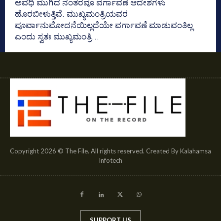
ಅವಧಿ ಮುಗಿದ ನಂತರವೂ ವರ್ಗಾವಣೆ ಆದೇಶಗಳು
ಹೊರಬೀಳುತ್ತಿವೆ. ಮುಖ್ಯಮಂತ್ರಿಯವರ
ಪೂರ್ವಾನುಮೋದನೆಯಿಲ್ಲದೆಯೇ ವರ್ಗಾವಣೆ ಮಾಡುವಂತಿಲ್ಲ
ಎಂದು ಸ್ವತಃ ಮುಖ್ಯಮಂತ್ರಿ...
Copyright 2026 © The File. All rights reserved. Created By Kalahamsa
Infotech
SUPPORT US