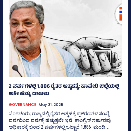
2 ವರ್ಷಗಳಲ್ಲಿ 1,886 ರೈತರ ಆತ್ಮಹತ್ಯೆ; ಹಾವೇರಿ ಜಿಲ್ಲೆಯಲ್ಲಿ
ಅತೀ ಹೆಚ್ಚು ದಾಖಲು
GOVERNANCE
May 31, 2025
ಬೆಂಗಳೂರು; ರಾಜ್ಯದಲ್ಲಿ ರೈತರ ಅತ್ಮಹತ್ಯೆ ಪ್ರಕರಣಗಳ ಸಂಖ್ಯೆ
ವರ್ಷದಿಂದ ವರ್ಷಕ್ಕೆ ಹೆಚ್ಚುತ್ತಲೇ ಇವೆ. ಕಾಂಗ್ರೆಸ್ ಸರ್ಕಾರವು
ಅಧಿಕಾರಕ್ಕೆ ಬಂದ 2 ವರ್ಷಗಳಲ್ಲಿ ಒಟ್ಟಾರೆ 1,886 ಮಂದಿ...