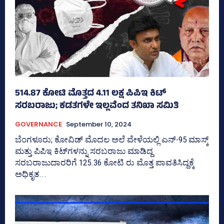
514.87 ಕೋಟಿ ಮೊತ್ತದ 4.11 ಲಕ್ಷ ಪಿಪಿಇ ಕಿಟ್‌
ಸರಬರಾಜು; ಕಡತಗಳೇ ಇಲ್ಲವೆಂದ ತನಿಖಾ ಸಮಿತಿ
GOVERNANCE
September 10, 2024
ಬೆಂಗಳೂರು; ಕೋವಿಡ್‌ ಮೊದಲ ಅಲೆ ವೇಳೆಯಲ್ಲಿ ಎನ್‌-95 ಮಾಸ್ಕ್‌
ಮತ್ತು ಪಿಪಿಇ ಕಿಟ್‌ಗಳನ್ನು ಸರಬರಾಜು ಮಾಡಿದ್ದ
ಸರಬರಾಜುದಾರರಿಗೆ 125.36 ಕೋಟಿ ರು ಮೊತ್ತ ಪಾವತಿಸಿದ್ದಕ್ಕೆ
ಅಧಿಕೃತ...