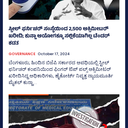
ಸ್ಟೀಲ್‌ ಫರ್ನಿಚರ್‍‌ ಸಂಸ್ಥೆಯಿಂದ 2,500 ಆಕ್ಸಿಮೀಟರ್‍‌
ಖರೀದಿ; ಕುನ್ಹಾ ಆಯೋಗಕ್ಕೂ ಸಲ್ಲಿಕೆಯಾಗಿಲ್ಲ ಟೆಂಡರ್‌
ಕಡತ
GOVERNANCE
October 17, 2024
ಬೆಂಗಳೂರು; ಹಿಂದಿನ ಬಿಜೆಪಿ ಸರ್ಕಾರದ ಅವಧಿಯಲ್ಲಿ ಸ್ಟೀಲ್‌
ಫರ್ನಿಚರ್‍‌ ಕಂಪನಿಯಿಂದ ಫಿಂಗರ್‍‌ ಟಿಪ್‌ ಪಲ್ಸ್‌ ಆಕ್ಸಿಮೀಟರ್‍‌
ಖರೀದಿಸಿದ್ದ ಅಧಿಕಾರಿಗಳು, ಹೈಕೋರ್ಟ್‌ ನಿವೃತ್ತ ನ್ಯಾಯಮೂರ್ತಿ
ಮೈಕಲ್‌ ಕುನ್ಹಾ...