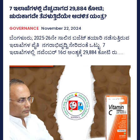
7 ಇಲಾಖೆಗಳಲ್ಲಿ ವೆಚ್ಚವಾಗದ 29,884 ಕೋಟಿ;
ಚುರುಕಾಗದೇ ತೆವಳುತ್ತಿದೆಯೇ ಆಡಳಿತ ಯಂತ್ರ?
GOVERNANCE
November 22, 2024
ಬೆಂಗಳೂರು; 2025-26ನೇ ಸಾಲಿನ ಬಜೆಟ್‌ ತಯಾರಿ ನಡೆಸುತ್ತಿರುವ
ಇಲಾಖೆಗಳ ಪೈಕಿ ನಗರಾಭಿವೃದ್ದಿ ಸೇರಿದಂತೆ ಒಟ್ಟು 7
ಇಲಾಖೆಗಳಲ್ಲಿ ನವೆಂಬರ್‍‌ 16ರ ಅಂತ್ಯಕ್ಕೆ 29,884 ಕೋಟಿ ರು....