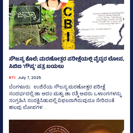
ಸೌಜನ್ಯ ಕೊಲೆ; ಮರಣೋತ್ತರ ಪರೀಕ್ಷೆಯಲ್ಲಿ ವೈದ್ಯರ ಲೋಪ,
ಸಿಬಿಐ ‘ಗೌಪ್ಯ’ ಪತ್ರ ಬಯಲು
RTI
July 7, 2025
ಬೆಂಗಳೂರು: ಉಜಿರೆಯ ಸೌಜನ್ಯ ಮರಣೋತ್ತರ ಪರೀಕ್ಷೆ
ಸಂದರ್ಭದಲ್ಲಿ ಡಾ ಆದಂ ಮತ್ತು ಡಾ ರಶ್ಮಿ ಅವರು ಒಳಾಂಗಗಳನ್ನು
ಸಂಗ್ರಹಿಸಿ ಸಂರಕ್ಷಿಸಿಡುವಲ್ಲಿ ವಿಫಲರಾಗಿರುವುದೂ ಸೇರಿದಂತೆ
ಹಲವು ಲೋಪಗಳ...