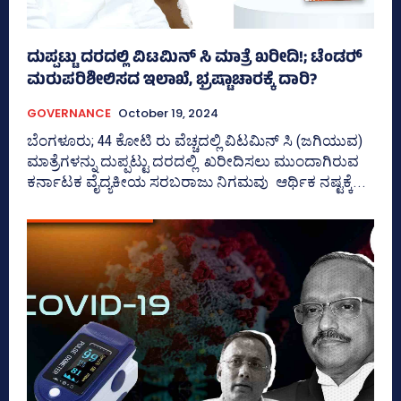
ದುಪ್ಪಟ್ಟು ದರದಲ್ಲಿ ವಿಟಮಿನ್‌ ಸಿ ಮಾತ್ರೆ ಖರೀದಿ!; ಟೆಂಡರ್‍‌
ಮರುಪರಿಶೀಲಿಸದ ಇಲಾಖೆ, ಭ್ರಷ್ಟಾಚಾರಕ್ಕೆ ದಾರಿ?
GOVERNANCE
October 19, 2024
ಬೆಂಗಳೂರು; 44 ಕೋಟಿ ರು ವೆಚ್ಚದಲ್ಲಿ ವಿಟಮಿನ್‌ ಸಿ (ಜಗಿಯುವ)
ಮಾತ್ರೆಗಳನ್ನು ದುಪ್ಪಟ್ಟು ದರದಲ್ಲಿ ಖರೀದಿಸಲು ಮುಂದಾಗಿರುವ
ಕರ್ನಾಟಕ ವೈದ್ಯಕೀಯ ಸರಬರಾಜು ನಿಗಮವು ಆರ್ಥಿಕ ನಷ್ಟಕ್ಕೆ...