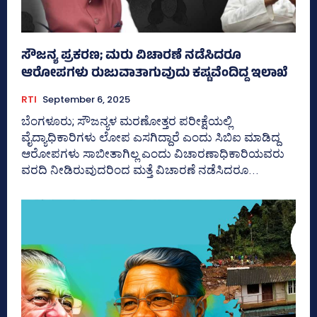
ಸೌಜನ್ಯ ಪ್ರಕರಣ; ಮರು ವಿಚಾರಣೆ ನಡೆಸಿದರೂ
ಆರೋಪಗಳು ರುಜುವಾತಾಗುವುದು ಕಷ್ಟವೆಂದಿದ್ದ ಇಲಾಖೆ
RTI
September 6, 2025
ಬೆಂಗಳೂರು; ಸೌಜನ್ಯಳ ಮರಣೋತ್ತರ ಪರೀಕ್ಷೆಯಲ್ಲಿ
ವೈದ್ಯಾಧಿಕಾರಿಗಳು ಲೋಪ ಎಸಗಿದ್ದಾರೆ ಎಂದು ಸಿಬಿಐ ಮಾಡಿದ್ದ
ಆರೋಪಗಳು ಸಾಬೀತಾಗಿಲ್ಲ ಎಂದು ವಿಚಾರಣಾಧಿಕಾರಿಯವರು
ವರದಿ ನೀಡಿರುವುದರಿಂದ ಮತ್ತೆ ವಿಚಾರಣೆ ನಡೆಸಿದರೂ...