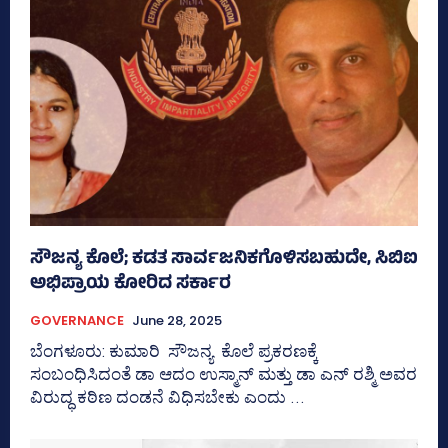
ಸೌಜನ್ಯ ಕೊಲೆ; ಕಡತ ಸಾರ್ವಜನಿಕಗೊಳಿಸಬಹುದೇ, ಸಿಬಿಐ
ಅಭಿಪ್ರಾಯ ಕೋರಿದ ಸರ್ಕಾರ
GOVERNANCE
June 28, 2025
ಬೆಂಗಳೂರು: ಕುಮಾರಿ ಸೌಜನ್ಯ ಕೊಲೆ ಪ್ರಕರಣಕ್ಕೆ
ಸಂಬಂಧಿಸಿದಂತೆ ಡಾ ಆದಂ ಉಸ್ಮಾನ್‌ ಮತ್ತು ಡಾ ಎನ್‌ ರಶ್ಮಿ ಅವರ
ವಿರುದ್ಧ ಕಠಿಣ ದಂಡನೆ ವಿಧಿಸಬೇಕು ಎಂದು ...