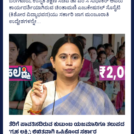
ಬೆಂಗಳೂರು; ಉನ್ನತ ಶಿಕ್ಷಣ ಸಚಿವ ಡಾ ಎಂ ಸಿ ಸುಧಾಕರ್ ಅವರು
ಕಾರ್ಯದರ್ಶಿಯಾಗಿರುವ ಚಿಂತಾಮಣಿ ಎಜುಕೇಷನಲ್‌ ಸೊಸೈಟಿ
(ಕಿಶೋರ ವಿದ್ಯಾಭವನ)ಯು ಸರ್ಕಾರಿ ಜಾಗ ಮಂಜೂರಾತಿ
ಉದ್ದೇಶಗಳನ್ನೇ...
ತೆರಿಗೆ ಪಾವತಿಸದಿರುವ ಕುಟುಂಬ ಯಜಮಾನಿಗೂ ತಲುಪದ
‘ಗೃಹ ಲಕ್ಷ್ಮಿ’; ಲಿಖಿತವಾಗಿ ಒಪ್ಪಿಕೊಂಡ ಸರ್ಕಾರ