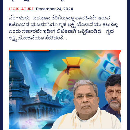
LEGISLATURE
December 24, 2024
ಬೆಂಗಳೂರು; ವರಮಾನ ತೆರಿಗೆಯನ್ನೂ ಪಾವತಿಸದೇ ಇರುವ
ಕುಟುಂಬದ ಯಜಮಾನಿಗೂ ಗೃಹ ಲಕ್ಷ್ಮಿ ಯೋಜನೆಯು ತಲುಪಿಲ್ಲ
ಎಂದು ಸರ್ಕಾರವೇ ಇದೀಗ ಲಿಖಿತವಾಗಿ ಒಪ್ಪಿಕೊಂಡಿದೆ. ಗೃಹ
ಲಕ್ಷ್ಮಿ ಯೋಜನೆಯೂ ಸೇರಿದಂತೆ...