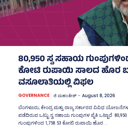
80,950 ಸ್ವ ಸಹಾಯ ಗುಂಪುಗಳಿಂದ
ಕೋಟಿ ರುಪಾಯಿ ಸಾಲದ ಹೊರ ಬಾ
ವಸೂಲಾತಿಯಲ್ಲಿ ವಿಫಲ
GOVERNANCE
ಜಿ ಮಹಂತೇಶ್
-
August 8, 2026
ಬೆಂಗಳೂರು; ಕೇಂದ್ರ ಮತ್ತು ರಾಜ್ಯ ಸರ್ಕಾರದ ವಿವಿಧ ಯೋಜನ
ಪಡೆದಿರುವ ಒಟ್ಟು ಸ್ವ ಸಹಾಯ ಗುಂಪುಗಳ ಪೈಕಿ ಒಟ್ಟಾರೆ 80,95
ಗುಂಪುಗಳಿಂದ 1,758.53 ಕೋಟಿ ರುಪಾಯಿ ಹೊರ...