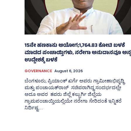
15ನೇ ಹಣಕಾಸು ಆಯೋಗ;1,764.83 ಕೋಟಿ ಬಳಕೆ
ಮಾಡದ ಪಂಚಾಯ್ತಿಗಳು, ನರೇಗಾ ಅನುದಾನವೂ ಅನ್
ಉದ್ದೇಶಕ್ಕೆ ಬಳಕೆ
GOVERNANCE
August 6, 2026
ಬೆಂಗಳೂರು; ಪ್ರಿಯಾಂಕ್‌ ಖರ್ಗೆ ಅವರು ಗ್ರಾಮೀಣಾಭಿವೃದ್ಧಿ
ಮತ್ತು ಪಂಚಾಯತ್‌ರಾಜ್‌ ಸಚಿವರಾಗಿದ್ದ ಸಂದರ್ಭದಲ್ಲೇ
ಅದೂ ಅವರ ತವರು ಜಿಲ್ಲೆ ಕಲ್ಬುರ್ಗಿ ಜಿಲ್ಲೆಯ
ಗ್ರಾಮಪಂಚಾಯ್ತಿಯಲ್ಲಿಯೇ ನರೇಗಾ ಸೇರಿದಂತೆ ಇನ್ನಿತರೆ
ನಿರ್ದಿಷ್ಟ...