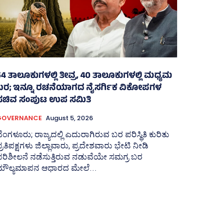
54 ತಾಲೂಕುಗಳಲ್ಲಿ ತೀವ್ರ, 40 ತಾಲೂಕುಗಳಲ್ಲಿ ಮಧ್ಯಮ
ಬರ; ಇನ್ನೂ ರಚನೆಯಾಗದ ನೈಸರ್ಗಿಕ ವಿಕೋಪಗಳ
ಸಚಿವ ಸಂಪುಟ ಉಪ ಸಮಿತಿ
GOVERNANCE
August 5, 2026
ೆಂಗಳೂರು; ರಾಜ್ಯದಲ್ಲಿ ಎದುರಾಗಿರುವ ಬರ ಪರಿಸ್ಥಿತಿ ಕುರಿತು
್ರತಿಪಕ್ಷಗಳು ಜಿಲ್ಲಾವಾರು, ಪ್ರದೇಶವಾರು ಭೇಟಿ ನೀಡಿ
ರಿಶೀಲನೆ ನಡೆಸುತ್ತಿರುವ ನಡುವೆಯೇ ಸಮಗ್ರ ಬರ
ಮೌಲ್ಯಮಾಪನ ಆಧಾರದ ಮೇಲೆ...