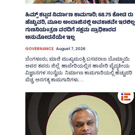
ಹಿಮ್ಸ್‌ ಕಟ್ಟಡ ನಿರ್ಮಾಣ ಕಾಮಗಾರಿ; 68.75 ಕೋಟಿ ರು
ಹೆಚ್ಚುವರಿ, ಮೂಲ ಅಂದಾಜಿನಲ್ಲಿ ಅವಕಾಶವೇ ಇರಲಿಲ್ಲ
ಗುಣನಿಯಂತ್ರಣ ವರದಿಗೆ ಸಕ್ಷಮ ಪ್ರಾಧಿಕಾರದ
ಅನುಮೋದನೆಯೇ ಇಲ್ಲ
GOVERNANCE
August 7, 2026
ಬೆಂಗಳೂರು; ಮಾಜಿ ಮುಖ್ಯಮಂತ್ರಿ ಬಸವರಾಜ ಬೊಮ್ಮಾಯಿ
ಅವರ ತವರು ಜಿಲ್ಲೆ ಹಾವೇರಿಯಲ್ಲಿನ ಹಾವೇರಿ ವೈದ್ಯಕೀಯ
ವಿಜ್ಞಾನಗಳ ಸಂಸ್ಥೆಯ ನಿರ್ಮಾಣ ಕಾಮಗಾರಿಯಲ್ಲಿ ಹೆಚ್ಚುವರಿ
ವೆಚ್ಚ, ಅನಗತ್ಯ ಕಾಮಗಾರಿಗಳು...