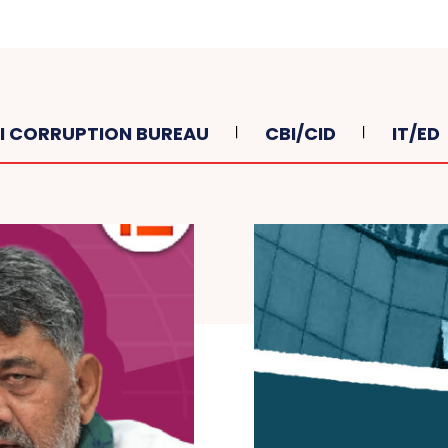
I CORRUPTION BUREAU
CBI/CID
IT/ED