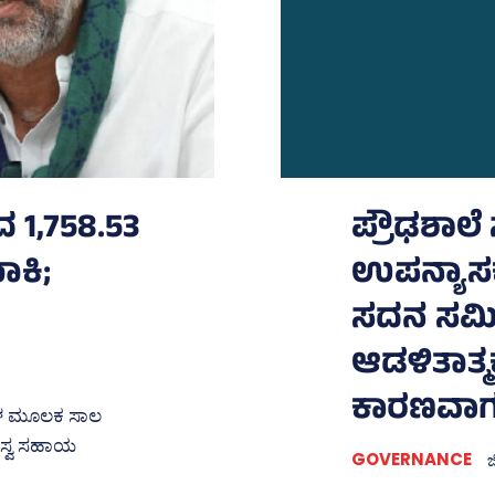
 1,758.53
ಪ್ರೌಢಶಾಲೆ
ಕಿ;
ಉಪನ್ಯಾಸಕರ
ಸದನ ಸಮಿತಿ
ಆಡಳಿತಾತ್ಮ
ಕಾರಣವಾಗ
ೆಗಳ ಮೂಲಕ ಸಾಲ
0 ಸ್ವ ಸಹಾಯ
GOVERNANCE