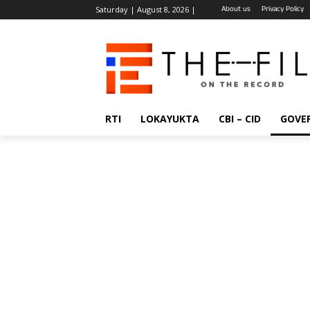
About us
Privacy Policy
Saturday | August 8, 2026 |
RTI
LOKAYUKTA
CBI – CID
GOVE