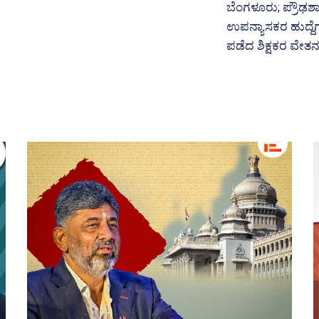
ಬೆಂಗಳೂರು; ಪ್ರೌಢಶಾಲ
ಉಪನ್ಯಾಸಕರ ಹುದ್ದೆಗಳ
ಪಡೆದ ಶಿಕ್ಷಕರ ವೇತನ