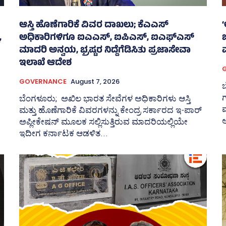
ಆಸ್ತಿ ಹೊಣೆಗಾರಿಕೆ ವಿವರ ದಾಖಲು; ಕೆಎಎಸ್
,
ಅಧಿಕಾರಿಗಳಿಗೂ ಐಎಎಸ್‌, ಐಪಿಎಸ್‌, ಐಎಫ್‌ಎಸ್‌
ಮಾದರಿ ಅನ್ವಯ, ಭ್ರಷ್ಟರ ನಿದ್ದೆಗೆಡಿಸಿತು ಪ್ರಜಾಸೇವಾ
ಇಲಾಖೆ ಆದೇಶ
GOVERNANCE
August 7, 2026
ಬ
ಗ
ಬೆಂಗಳೂರು; ಅಖಿಲ ಭಾರತ ಸೇವೆಗಳ ಅಧಿಕಾರಿಗಳು ಆಸ್ತಿ
ಮತ್ತು ಹೊಣೆಗಾರಿಕೆ ವಿವರಗಳನ್ನು ಕೇಂದ್ರ ಸರ್ಕಾರದ ಇ-ಪಾರ್
ಆ
ಅಪ್ಲೀಕೇಷನ್‌ ಮೂಲಕ ಸಲ್ಲಿಸುತ್ತಿರುವ ಮಾದರಿಯಲ್ಲಿಯೇ
ಇದೀಗ ಕರ್ನಾಟಕ ಆಡಳಿತ...