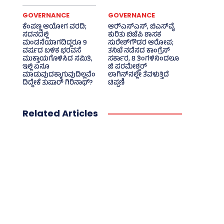
GOVERNANCE
GOVERNANCE
ಕೆಂಪಣ್ಣ ಆಯೋಗ ವರದಿ;
ಆರ್‍‌ಎಸ್‌ಎಸ್‌, ಬಿಎಸ್‌ವೈ
ಸದನದಲ್ಲಿ
ಕುರಿತು ಬಿಜೆಪಿ ಶಾಸಕ
ಮಂಡನೆಯಾಗದಿದ್ದರೂ 9
ಸುರೇಶ್‌ಗೌಡರ ಆರೋಪ;
ವರ್ಷದ ಬಳಿಕ ಭರವಸೆ
ತನಿಖೆ ನಡೆಸದ ಕಾಂಗ್ರೆಸ್‌
ಮುಕ್ತಾಯಗೊಳಿಸಿದ ಸಮಿತಿ,
ಸರ್ಕಾರ, 8 ತಿಂಗಳಿನಿಂದಲೂ
ಇಲ್ಲಿ ಏನೂ
ಜಿ ಪರಮೇಶ್ವರ್
ಮಾಡುವುದಕ್ಕಾಗುವುದಿಲ್ಲವೆಂ
ಲಾಗಿನ್‌ನಲ್ಲೇ ತೆವಳುತ್ತಿದೆ
ದಿದ್ದೇಕೆ ತುಷಾರ್ ಗಿರಿನಾಥ್?
ಟಿಪ್ಪಣಿ
Related Articles