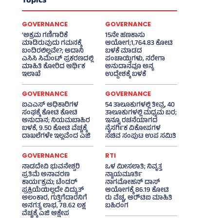
Topics
GOVERNANCE
GOVERNANCE
‘ಅಕ್ರಮ ಗಣಿಗಾರಿಕೆ
15ನೇ ಹಣಕಾಸು
ಮಾಡಿರುವುದು ಗಮನಕ್ಕೆ
ಆಯೋಗ;1,764.83 ಕೋಟಿ
ಬಂದಿರಲಿಲ್ಲವೇ?; ಅದಾನಿ
ಬಳಕೆ ಮಾಡದ
ಎಸಿಸಿ ಸಿಮೆಂಟ್ ಪ್ರಕರಣದಲ್ಲಿ
ಪಂಚಾಯ್ತಿಗಳು, ನರೇಗಾ
ಮಾಹಿತಿ ಕೋರಿದ ಆರ್ಥಿಕ
ಅನುದಾನವೂ ಅನ್ಯ
ಇಲಾಖೆ
ಉದ್ದೇಶಕ್ಕೆ ಬಳಕೆ
GOVERNANCE
GOVERNANCE
ಐಎಎಸ್‌ ಅಧಿಕಾರಿಗಳ
54 ತಾಲೂಕುಗಳಲ್ಲಿ ತೀವ್ರ, 40
ಸಂಘಕ್ಕೆ ಕೋಟಿ ಕೋಟಿ
ತಾಲೂಕುಗಳಲ್ಲಿ ಮಧ್ಯಮ ಬರ;
ಅನುದಾನ; ನಿಯಮಬಾಹಿರ
ಇನ್ನೂ ರಚನೆಯಾಗದ
ಬಳಕೆ, 9.50 ಕೋಟಿ ವೆಚ್ಚಕ್ಕೆ
ನೈಸರ್ಗಿಕ ವಿಕೋಪಗಳ
ದಾಖಲೆಗಳೇ ಇಲ್ಲವೆಂದ ಎಜಿ
ಸಚಿವ ಸಂಪುಟ ಉಪ ಸಮಿತಿ
GOVERNANCE
RTI
ನಾಡದೇವಿ ಭುವನೇಶ್ವರಿ
ಒಳ ಮೀಸಲಾತಿ; ನಿವೃತ್ತ
ಪ್ರತಿಮೆ ಅನಾವರಣ
ನ್ಯಾಯಮೂರ್ತಿ
ಕಾರ್ಯಕ್ರಮ; ಟೆಂಡರ್
ನಾಗಮೋಹನ್ ದಾಸ್
ಪ್ರಕ್ರಿಯೆಯಿಲ್ಲದೇ ವಿದ್ಯುತ್‌
ಆಯೋಗಕ್ಕೆ 86.19 ಕೋಟಿ
ಅಲಂಕಾರ, ಗುತ್ತಿಗೆದಾರನಿಗೆ
ರು ವೆಚ್ಚ, ಆರ್‍‌ಟಿಐ ಮಾಹಿತಿ
ಅನಗತ್ಯ ಲಾಭ, 78.62 ಲಕ್ಷ
ಬಹಿರಂಗ
ವೆಚ್ಚಕ್ಕೆ ಎಜಿ ಆಕ್ಷೇಪ