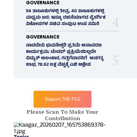
GOVERNANCE
54 ತಾಲೂಕುಗಳಲ್ಲಿ ತೀವ್ರ, 40 ತಾಲೂಕುಗಳಲ್ಲಿ
ಮಧ್ಯಮ ಬರ; ಇನ್ನೂ ರಚನೆಯಾಗದ ನೈಸರ್ಗಿಕ
ವಿಕೋಪಗಳ ಸಚಿವ ಸಂಪುಟ ಉಪ ಸಮಿತಿ
GOVERNANCE
ನಾಡದೇವಿ ಭುವನೇಶ್ವರಿ ಪ್ರತಿಮೆ ಅನಾವರಣ
ಕಾರ್ಯಕ್ರಮ; ಟೆಂಡರ್ ಪ್ರಕ್ರಿಯೆಯಿಲ್ಲದೇ
ವಿದ್ಯುತ್‌ ಅಲಂಕಾರ, ಗುತ್ತಿಗೆದಾರನಿಗೆ ಅನಗತ್ಯ
ಲಾಭ, 78.62 ಲಕ್ಷ ವೆಚ್ಚಕ್ಕೆ ಎಜಿ ಆಕ್ಷೇಪ
Support THE-FILE
Please Scan To Make Your
Contribution