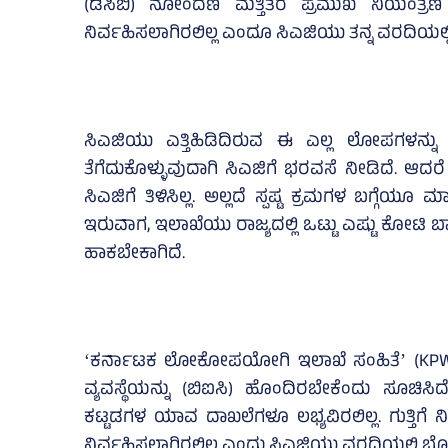
(ಡಿಸಿಬಿ) ನೋಂದಣಿ ಮತ್ತಿತರ ಪ್ರಮುಖ ನಿಯಂತ್ರಣ ರೆ
ನಿರ್ವಹಿಸಲಾಗಿರಲಿಲ್ಲ ಎಂದೂ ಸಿಎಜಿಯು ತನ್ನ ವರದಿಯಲ್ಲಿ
ಸಿಎಜಿಯು ಎತ್ತಿಹಿಡಿದಿರುವ ಈ ಎಲ್ಲ ಲೋಪಗಳನ್ನು ಈಗಿ
ತೆಗೆದುಕೊಳ್ಳುವುದಾಗಿ ಸಿಎಜಿಗೆ ಭರವಸೆ ನೀಡಿದೆ. ಆದರ
ಸಿಎಜಿಗೆ ತಿಳಿಸಿಲ್ಲ. ಅಲ್ಲದೆ ಸ್ಪಷ್ಟ ಕ್ರಮಗಳ ಬಗ್ಗೆಯೂ ಮ
ಇರುವಾಗ, ಇಲಾಖೆಯು ರಾಜ್ಯದಲ್ಲಿ ಒಟ್ಟು ಎಷ್ಟು ಕೋಟಿ 
ಹಾಕಬೇಕಾಗಿದೆ.
ʻಕರ್ನಾಟಕ ಲೋಕೋಪಯೋಗಿ ಇಲಾಖೆ ಸಂಹಿತೆʼ (KPWD
ವ್ಯವಸ್ಥೆಯನ್ನು (ಬಿಐಸಿ) ಹೊಂದಿರಬೇಕೆಂದು ಸೂಚಿಸಿ
ಕಟ್ಟಡಗಳ ಯಾವ ದಾಖಲೆಗಳೂ ಲಭ್ಯವಿರಲಿಲ್ಲ. ಗುತ್ತಿಗೆ 
ನಿರ್ವಹಿಸಲಾಗಿರಲಿಲ್ಲ ಎಂದು ಸಿಎಜಿಯು ವರದಿಯಲ್ಲಿ ಬೊಟ