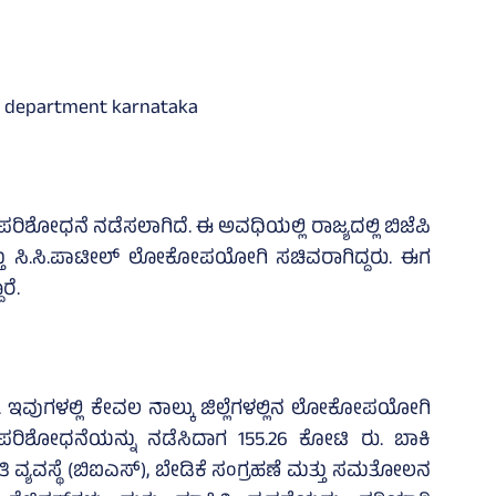
ಕಪರಿಶೋಧನೆ ನಡೆಸಲಾಗಿದೆ. ಈ ಅವಧಿಯಲ್ಲಿ ರಾಜ್ಯದಲ್ಲಿ ಬಿಜೆಪಿ
್ತು ಸಿ.ಸಿ.ಪಾಟೀಲ್ ಲೋಕೋಪಯೋಗಿ ಸಚಿವರಾಗಿದ್ದರು. ಈಗ
ರೆ.
ಡಿದೆ. ಇವುಗಳಲ್ಲಿ ಕೇವಲ ನಾಲ್ಕು ಜಿಲ್ಲೆಗಳಲ್ಲಿನ ಲೋಕೋಪಯೋಗಿ
್ಕಪರಿಶೋಧನೆಯನ್ನು ನಡೆಸಿದಾಗ 155.26 ಕೋಟಿ ರು. ಬಾಕಿ
ತಿ ವ್ಯವಸ್ಥೆ (ಬಿಐಎಸ್‌), ಬೇಡಿಕೆ ಸಂಗ್ರಹಣೆ ಮತ್ತು ಸಮತೋಲನ