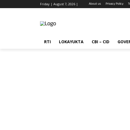
About us
Privacy Policy
T
Friday | August 7, 2026 |
RTI
LOKAYUKTA
CBI – CID
GOVE