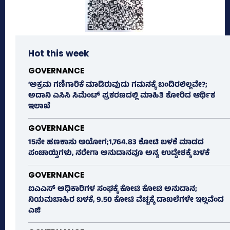
Hot this week
GOVERNANCE
‘ಅಕ್ರಮ ಗಣಿಗಾರಿಕೆ ಮಾಡಿರುವುದು ಗಮನಕ್ಕೆ ಬಂದಿರಲಿಲ್ಲವೇ?;
ಅದಾನಿ ಎಸಿಸಿ ಸಿಮೆಂಟ್ ಪ್ರಕರಣದಲ್ಲಿ ಮಾಹಿತಿ ಕೋರಿದ ಆರ್ಥಿಕ
ಇಲಾಖೆ
GOVERNANCE
15ನೇ ಹಣಕಾಸು ಆಯೋಗ;1,764.83 ಕೋಟಿ ಬಳಕೆ ಮಾಡದ
ಪಂಚಾಯ್ತಿಗಳು, ನರೇಗಾ ಅನುದಾನವೂ ಅನ್ಯ ಉದ್ದೇಶಕ್ಕೆ ಬಳಕೆ
GOVERNANCE
ಐಎಎಸ್‌ ಅಧಿಕಾರಿಗಳ ಸಂಘಕ್ಕೆ ಕೋಟಿ ಕೋಟಿ ಅನುದಾನ;
ನಿಯಮಬಾಹಿರ ಬಳಕೆ, 9.50 ಕೋಟಿ ವೆಚ್ಚಕ್ಕೆ ದಾಖಲೆಗಳೇ ಇಲ್ಲವೆಂದ
ಎಜಿ