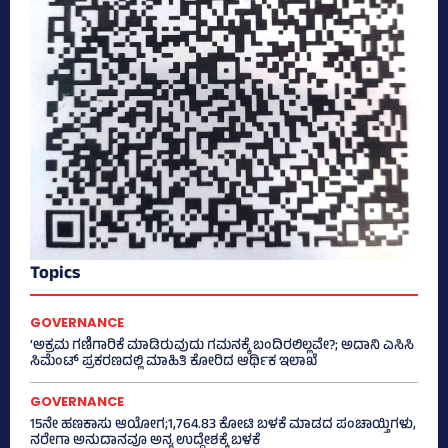
Topics
GOVERNANCE
‘ಅಕ್ರಮ ಗಣಿಗಾರಿಕೆ ಮಾಡಿರುವುದು ಗಮನಕ್ಕೆ ಬಂದಿರಲಿಲ್ಲವೇ?; ಅದಾನಿ ಎಸಿಸಿ
ಸಿಮೆಂಟ್ ಪ್ರಕರಣದಲ್ಲಿ ಮಾಹಿತಿ ಕೋರಿದ ಆರ್ಥಿಕ ಇಲಾಖೆ
GOVERNANCE
15ನೇ ಹಣಕಾಸು ಆಯೋಗ;1,764.83 ಕೋಟಿ ಬಳಕೆ ಮಾಡದ ಪಂಚಾಯ್ತಿಗಳು,
ನರೇಗಾ ಅನುದಾನವೂ ಅನ್ಯ ಉದ್ದೇಶಕ್ಕೆ ಬಳಕೆ