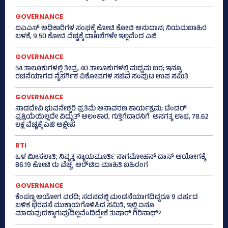
GOVERNANCE
ಐಎಎಸ್‌ ಅಧಿಕಾರಿಗಳ ಸಂಘಕ್ಕೆ ಕೋಟಿ ಕೋಟಿ ಅನುದಾನ; ನಿಯಮಬಾಹಿರ
ಬಳಕೆ, 9.50 ಕೋಟಿ ವೆಚ್ಚಕ್ಕೆ ದಾಖಲೆಗಳೇ ಇಲ್ಲವೆಂದ ಎಜಿ
GOVERNANCE
54 ತಾಲೂಕುಗಳಲ್ಲಿ ತೀವ್ರ, 40 ತಾಲೂಕುಗಳಲ್ಲಿ ಮಧ್ಯಮ ಬರ; ಇನ್ನೂ
ರಚನೆಯಾಗದ ನೈಸರ್ಗಿಕ ವಿಕೋಪಗಳ ಸಚಿವ ಸಂಪುಟ ಉಪ ಸಮಿತಿ
GOVERNANCE
ನಾಡದೇವಿ ಭುವನೇಶ್ವರಿ ಪ್ರತಿಮೆ ಅನಾವರಣ ಕಾರ್ಯಕ್ರಮ; ಟೆಂಡರ್
ಪ್ರಕ್ರಿಯೆಯಿಲ್ಲದೇ ವಿದ್ಯುತ್‌ ಅಲಂಕಾರ, ಗುತ್ತಿಗೆದಾರನಿಗೆ ಅನಗತ್ಯ ಲಾಭ, 78.62
ಲಕ್ಷ ವೆಚ್ಚಕ್ಕೆ ಎಜಿ ಆಕ್ಷೇಪ
RTI
ಒಳ ಮೀಸಲಾತಿ; ನಿವೃತ್ತ ನ್ಯಾಯಮೂರ್ತಿ ನಾಗಮೋಹನ್ ದಾಸ್ ಆಯೋಗಕ್ಕೆ
86.19 ಕೋಟಿ ರು ವೆಚ್ಚ, ಆರ್‍‌ಟಿಐ ಮಾಹಿತಿ ಬಹಿರಂಗ
GOVERNANCE
ಕೆಂಪಣ್ಣ ಆಯೋಗ ವರದಿ; ಸದನದಲ್ಲಿ ಮಂಡನೆಯಾಗದಿದ್ದರೂ 9 ವರ್ಷದ
ಬಳಿಕ ಭರವಸೆ ಮುಕ್ತಾಯಗೊಳಿಸಿದ ಸಮಿತಿ, ಇಲ್ಲಿ ಏನೂ
ಮಾಡುವುದಕ್ಕಾಗುವುದಿಲ್ಲವೆಂದಿದ್ದೇಕೆ ತುಷಾರ್ ಗಿರಿನಾಥ್?