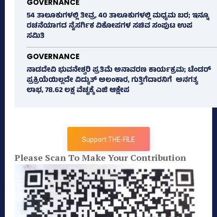
GOVERNANCE
54 ತಾಲೂಕುಗಳಲ್ಲಿ ತೀವ್ರ, 40 ತಾಲೂಕುಗಳಲ್ಲಿ ಮಧ್ಯಮ ಬರ; ಇನ್ನೂ
ರಚನೆಯಾಗದ ನೈಸರ್ಗಿಕ ವಿಕೋಪಗಳ ಸಚಿವ ಸಂಪುಟ ಉಪ
ಸಮಿತಿ
GOVERNANCE
ನಾಡದೇವಿ ಭುವನೇಶ್ವರಿ ಪ್ರತಿಮೆ ಅನಾವರಣ ಕಾರ್ಯಕ್ರಮ; ಟೆಂಡರ್
ಪ್ರಕ್ರಿಯೆಯಿಲ್ಲದೇ ವಿದ್ಯುತ್‌ ಅಲಂಕಾರ, ಗುತ್ತಿಗೆದಾರನಿಗೆ ಅನಗತ್ಯ
ಲಾಭ, 78.62 ಲಕ್ಷ ವೆಚ್ಚಕ್ಕೆ ಎಜಿ ಆಕ್ಷೇಪ
Support THE-FILE
Please Scan To Make Your Contribution