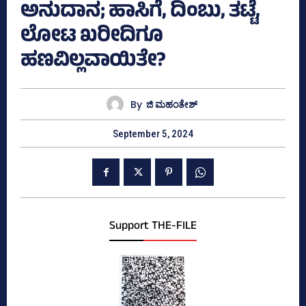
ಅನುದಾನ; ಹಾಸಿಗೆ, ದಿಂಬು, ತಟ್ಟೆ,
ಲೋಟ ಖರೀದಿಗೂ
ಹಣವಿಲ್ಲವಾಯಿತೇ?
By
ಜಿ ಮಹಂತೇಶ್
September 5, 2024
Support THE-FILE