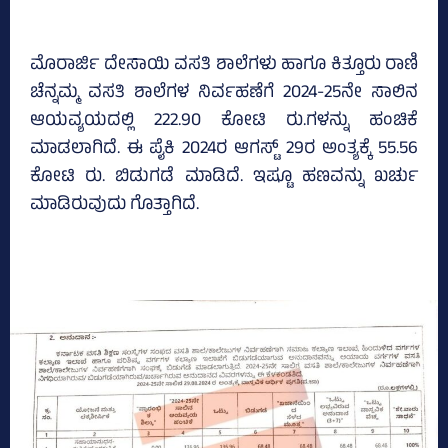
ಮೊರಾರ್ಜಿ ದೇಸಾಯಿ ವಸತಿ ಶಾಲೆಗಳು ಹಾಗೂ ಕಿತ್ತೂರು ರಾಣಿ
ಚೆನ್ನಮ್ಮ ವಸತಿ ಶಾಲೆಗಳ ನಿರ್ವಹಣೆಗೆ 2024-25ನೇ ಸಾಲಿನ
ಆಯವ್ಯಯದಲ್ಲಿ 222.90 ಕೋಟಿ ರು.ಗಳನ್ನು ಹಂಚಿಕೆ
ಮಾಡಲಾಗಿದೆ. ಈ ಪೈಕಿ 2024ರ ಆಗಸ್ಟ್‌ 29ರ ಅಂತ್ಯಕ್ಕೆ 55.56
ಕೋಟಿ ರು. ಬಿಡುಗಡೆ ಮಾಡಿದೆ. ಇಷ್ಟೂ ಹಣವನ್ನು ಖರ್ಚು
ಮಾಡಿರುವುದು ಗೊತ್ತಾಗಿದೆ.