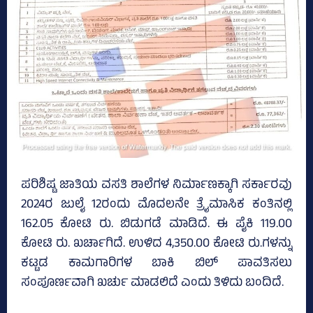
ಪರಿಶಿಷ್ಟ ಜಾತಿಯ ವಸತಿ ಶಾಲೆಗಳ ನಿರ್ಮಾಣಕ್ಕಾಗಿ ಸರ್ಕಾರವು
2024ರ ಜುಲೈ 12ರಂದು ಮೊದಲನೇ ತ್ರೈಮಾಸಿಕ ಕಂತಿನಲ್ಲಿ
162.05 ಕೋಟಿ ರು. ಬಿಡುಗಡೆ ಮಾಡಿದೆ. ಈ ಪೈಕಿ 119.00
ಕೋಟಿ ರು. ಖರ್ಚಾಗಿದೆ. ಉಳಿದ 4,350.00 ಕೋಟಿ ರು.ಗಳನ್ನು
ಕಟ್ಟಡ ಕಾಮಗಾರಿಗಳ ಬಾಕಿ ಬಿಲ್‌ ಪಾವತಿಸಲು
ಸಂಪೂರ್ಣವಾಗಿ ಖರ್ಚು ಮಾಡಲಿದೆ ಎಂದು ತಿಳಿದು ಬಂದಿದೆ.