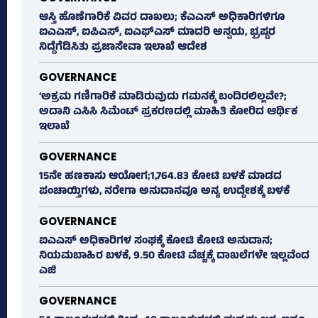
ಆಸ್ತಿ ಹೊಣೆಗಾರಿಕೆ ವಿವರ ದಾಖಲು; ಕೆಎಎಸ್ ಅಧಿಕಾರಿಗಳಿಗೂ
ಐಎಎಸ್‌, ಐಪಿಎಸ್‌, ಐಎಫ್‌ಎಸ್‌ ಮಾದರಿ ಅನ್ವಯ, ಭ್ರಷ್ಟರ
ನಿದ್ದೆಗೆಡಿಸಿತು ಪ್ರಜಾಸೇವಾ ಇಲಾಖೆ ಆದೇಶ
GOVERNANCE
‘ಅಕ್ರಮ ಗಣಿಗಾರಿಕೆ ಮಾಡಿರುವುದು ಗಮನಕ್ಕೆ ಬಂದಿರಲಿಲ್ಲವೇ?;
ಅದಾನಿ ಎಸಿಸಿ ಸಿಮೆಂಟ್ ಪ್ರಕರಣದಲ್ಲಿ ಮಾಹಿತಿ ಕೋರಿದ ಆರ್ಥಿಕ
ಇಲಾಖೆ
GOVERNANCE
15ನೇ ಹಣಕಾಸು ಆಯೋಗ;1,764.83 ಕೋಟಿ ಬಳಕೆ ಮಾಡದ
ಪಂಚಾಯ್ತಿಗಳು, ನರೇಗಾ ಅನುದಾನವೂ ಅನ್ಯ ಉದ್ದೇಶಕ್ಕೆ ಬಳಕೆ
GOVERNANCE
ಐಎಎಸ್‌ ಅಧಿಕಾರಿಗಳ ಸಂಘಕ್ಕೆ ಕೋಟಿ ಕೋಟಿ ಅನುದಾನ;
ನಿಯಮಬಾಹಿರ ಬಳಕೆ, 9.50 ಕೋಟಿ ವೆಚ್ಚಕ್ಕೆ ದಾಖಲೆಗಳೇ ಇಲ್ಲವೆಂದ
ಎಜಿ
GOVERNANCE