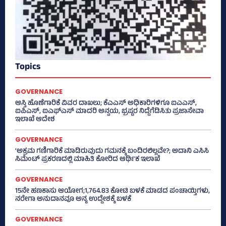
Topics
GOVERNANCE
ಆಸ್ತಿ ಹೊಣೆಗಾರಿಕೆ ವಿವರ ದಾಖಲು; ಕೆಎಎಸ್ ಅಧಿಕಾರಿಗಳಿಗೂ ಐಎಎಸ್‌,
ಐಪಿಎಸ್‌, ಐಎಫ್‌ಎಸ್‌ ಮಾದರಿ ಅನ್ವಯ, ಭ್ರಷ್ಟರ ನಿದ್ದೆಗೆಡಿಸಿತು ಪ್ರಜಾಸೇವಾ
ಇಲಾಖೆ ಆದೇಶ
GOVERNANCE
‘ಅಕ್ರಮ ಗಣಿಗಾರಿಕೆ ಮಾಡಿರುವುದು ಗಮನಕ್ಕೆ ಬಂದಿರಲಿಲ್ಲವೇ?; ಅದಾನಿ ಎಸಿಸಿ
ಸಿಮೆಂಟ್ ಪ್ರಕರಣದಲ್ಲಿ ಮಾಹಿತಿ ಕೋರಿದ ಆರ್ಥಿಕ ಇಲಾಖೆ
GOVERNANCE
15ನೇ ಹಣಕಾಸು ಆಯೋಗ;1,764.83 ಕೋಟಿ ಬಳಕೆ ಮಾಡದ ಪಂಚಾಯ್ತಿಗಳು,
ನರೇಗಾ ಅನುದಾನವೂ ಅನ್ಯ ಉದ್ದೇಶಕ್ಕೆ ಬಳಕೆ
GOVERNANCE