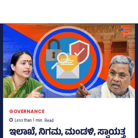
GOVERNANCE
Less than 1
min.
Read
ಇಲಾಖೆ, ನಿಗಮ, ಮಂಡಳಿ, ಸ್ವಾಯತ್ತ