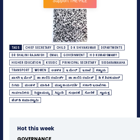
Support THE-FILE
TAGS
CHIEF SECRETARY
CHILD
D K SHIVAKUMAR
DEPARTMENTS
DR SHALINI RAJANISH
EMAIL
GOVERNMENT
H D KUMARSWAMY
HIGHER EDUCATION
KSSIDC
PRINICIPAL SECRETARY
SIDDARAMAIAHA
TRANSPORT
WOMEN
ಆಡಳಿತ
ಇ ಮೇಲ್‌
ಇಲಾಖೆ
ಕಡ್ಡಾಯ
ಖಾಸಗಿ ಇ ಮೇಲ್‌
ಡಾ ಶಾಲಿನಿ ರಜನೀರ್ಶ್
ಡಾ ಶಾಲಿನಿ ರಜನೀಶ್‌
ಡಿ ಕೆ ಶಿವಕುಮಾರ್
ನಿಗಮ
ಮಂಡಳಿ
ಮಾಹಿತಿ
ಮುಖ್ಯ ಕಾರ್ಯದರ್ಶಿ
ಸರ್ಕಾರಿ ಇಲಾಖೆಗಳು
ಸಾರ್ವಜನಿಕರು
ಸಿದ್ದರಾಮಯ್ಯ
ಸಿಬ್ಬಂದಿ
ಸುಧಾರಣೆ
ಸೋರಿಕೆ
ಸ್ವಾಯತ್ತ
ಹೆಚ್‌ ಡಿ ಕುಮಾರಸ್ವಾಮಿ
Hot this week
GOVERNANCE