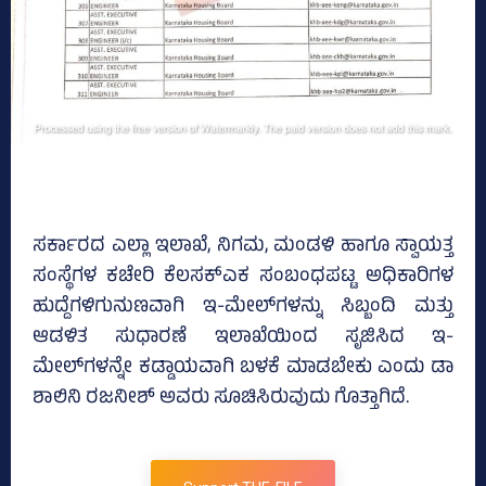
ಸರ್ಕಾರದ ಎಲ್ಲಾ ಇಲಾಖೆ, ನಿಗಮ, ಮಂಡಳಿ ಹಾಗೂ ಸ್ವಾಯತ್ತ
ಸಂಸ್ಥೆಗಳ ಕಚೇರಿ ಕೆಲಸಕ್ಎಕ ಸಂಬಂಧಪಟ್ಟ ಅಧಿಕಾರಿಗಳ
ಹುದ್ದೆಗಳಿಗುನುಣವಾಗಿ ಇ-ಮೇಲ್‌ಗಳನ್ನು ಸಿಬ್ಬಂದಿ ಮತ್ತು
ಆಡಳಿತ ಸುಧಾರಣೆ ಇಲಾಖೆಯಿಂದ ಸೃಜಿಸಿದ ಇ-
ಮೇಲ್‌ಗಳನ್ನೇ ಕಡ್ಡಾಯವಾಗಿ ಬಳಕೆ ಮಾಡಬೇಕು ಎಂದು ಡಾ
ಶಾಲಿನಿ ರಜನೀಶ್‌ ಅವರು ಸೂಚಿಸಿರುವುದು ಗೊತ್ತಾಗಿದೆ.