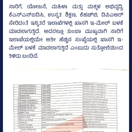
ಸಾರಿಗೆ, ಯೋಜನೆ, ಮಹಿಳಾ ಮತ್ತು ಮಕ್ಕಳ ಅಭಿವೃದ್ಧಿ,
ಕೆಎಸ್‌ಎಸ್‌ಐಡಿಸಿ, ಉನ್ನತ ಶಿಕ್ಷಣ, ಕೆಹಚ್‌ಬಿ, ಡಿಪಿಎಆರ್‌
ಸೇರಿದಂತೆ ಇನ್ನಿತರೆ ಇಲಾಖೆಗಳಲ್ಲಿ ಖಾಸಗಿ ಇ-ಮೇಲ್‌ ಬಳಕೆ
ಮಾಡಲಾಗುತ್ತಿದೆ. ಅದರಲ್ಲೂ ತುಂಬಾ ಮುಖ್ಯವಾಗಿ ಸಾರಿಗೆ
ಇಲಾಖೆಯಲ್ಲಿಯೇ ಅತೀ ಹೆಚ್ಚಿನ ಸಂಖ್ಯೆಯಲ್ಲಿ ಖಾಸಗಿ ಇ-
ಮೇಲ್‌ ಬಳಕೆ ಮಾಡಲಾಗುತ್ತಿದೆ ಎಂಬುದು ಸುತ್ತೋಲೆಯಿಂದ
ತಿಳಿದು ಬಂದಿದೆ.