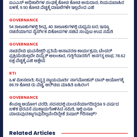
ಐಎಎಸ್‌ ಅಧಿಕಾರಿಗಳ ಸಂಘಕ್ಕೆ ಕೋಟಿ ಕೋಟಿ ಅನುದಾನ; ನಿಯಮಬಾಹಿರ
ಬಳಕೆ, 9.50 ಕೋಟಿ ವೆಚ್ಚಕ್ಕೆ ದಾಖಲೆಗಳೇ ಇಲ್ಲವೆಂದ ಎಜಿ
GOVERNANCE
54 ತಾಲೂಕುಗಳಲ್ಲಿ ತೀವ್ರ, 40 ತಾಲೂಕುಗಳಲ್ಲಿ ಮಧ್ಯಮ ಬರ; ಇನ್ನೂ
ರಚನೆಯಾಗದ ನೈಸರ್ಗಿಕ ವಿಕೋಪಗಳ ಸಚಿವ ಸಂಪುಟ ಉಪ ಸಮಿತಿ
GOVERNANCE
ನಾಡದೇವಿ ಭುವನೇಶ್ವರಿ ಪ್ರತಿಮೆ ಅನಾವರಣ ಕಾರ್ಯಕ್ರಮ; ಟೆಂಡರ್
ಪ್ರಕ್ರಿಯೆಯಿಲ್ಲದೇ ವಿದ್ಯುತ್‌ ಅಲಂಕಾರ, ಗುತ್ತಿಗೆದಾರನಿಗೆ ಅನಗತ್ಯ ಲಾಭ, 78.62
ಲಕ್ಷ ವೆಚ್ಚಕ್ಕೆ ಎಜಿ ಆಕ್ಷೇಪ
RTI
ಒಳ ಮೀಸಲಾತಿ; ನಿವೃತ್ತ ನ್ಯಾಯಮೂರ್ತಿ ನಾಗಮೋಹನ್ ದಾಸ್ ಆಯೋಗಕ್ಕೆ
86.19 ಕೋಟಿ ರು ವೆಚ್ಚ, ಆರ್‍‌ಟಿಐ ಮಾಹಿತಿ ಬಹಿರಂಗ
GOVERNANCE
ಕೆಂಪಣ್ಣ ಆಯೋಗ ವರದಿ; ಸದನದಲ್ಲಿ ಮಂಡನೆಯಾಗದಿದ್ದರೂ 9 ವರ್ಷದ
ಬಳಿಕ ಭರವಸೆ ಮುಕ್ತಾಯಗೊಳಿಸಿದ ಸಮಿತಿ, ಇಲ್ಲಿ ಏನೂ
ಮಾಡುವುದಕ್ಕಾಗುವುದಿಲ್ಲವೆಂದಿದ್ದೇಕೆ ತುಷಾರ್ ಗಿರಿನಾಥ್?
Related Articles