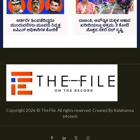
ಆರ್ಡರ್ಲಿ ಹಿಂಪಡೆದಿದ್ದರೂ
ಬಾಣಂತಿ, ಅಪೌಷ್ಠಿಕ ಮಕ್ಕಳ ಆಹಾರ
ಮುಂದುವರೆಸಲು ಮೂವರು ನಿವೃತ್ತ
ಖರೀದಿಯಲ್ಲೂ ಅಕ್ರಮ; 2 ಕೋಟಿ
ಐಪಿಎಸ್‌ ಅಧಿಕಾರಿಗಳ ಕೋರಿಕೆ
ಮೊತ್ತದ ನಕಲಿ ಬಿಲ್‌ ಸೃಷ್ಟಿ
Copyright 2026 © The File. All rights reserved. Created By Kalahamsa
Infotech