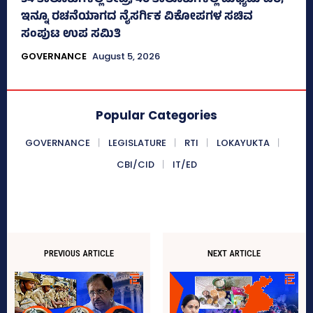
54 ತಾಲೂಕುಗಳಲ್ಲಿ ತೀವ್ರ, 40 ತಾಲೂಕುಗಳಲ್ಲಿ ಮಧ್ಯಮ ಬರ;
ಇನ್ನೂ ರಚನೆಯಾಗದ ನೈಸರ್ಗಿಕ ವಿಕೋಪಗಳ ಸಚಿವ
ಸಂಪುಟ ಉಪ ಸಮಿತಿ
GOVERNANCE
August 5, 2026
Popular Categories
GOVERNANCE
LEGISLATURE
RTI
LOKAYUKTA
CBI/CID
IT/ED
PREVIOUS ARTICLE
NEXT ARTICLE