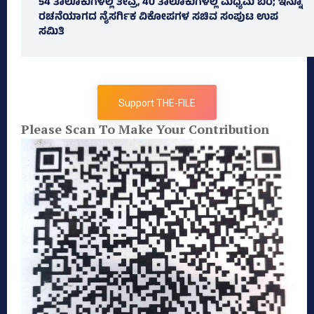
54 ತಾಲೂಕುಗಳಲ್ಲಿ ತೀವ್ರ, 40 ತಾಲೂಕುಗಳಲ್ಲಿ ಮಧ್ಯಮ ಬರ; ಇನ್ನೂ
ರಚನೆಯಾಗದ ನೈಸರ್ಗಿಕ ವಿಕೋಪಗಳ ಸಚಿವ ಸಂಪುಟ ಉಪ
ಸಮಿತಿ
Support THE-FILE
Please Scan To Make Your Contribution