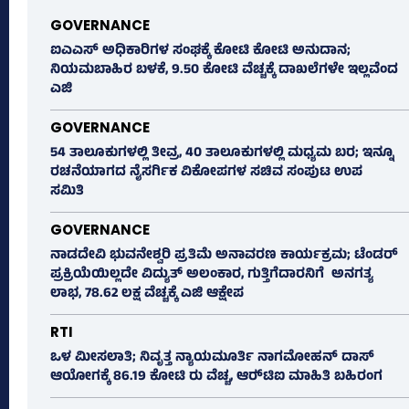
GOVERNANCE
ಐಎಎಸ್‌ ಅಧಿಕಾರಿಗಳ ಸಂಘಕ್ಕೆ ಕೋಟಿ ಕೋಟಿ ಅನುದಾನ;
ನಿಯಮಬಾಹಿರ ಬಳಕೆ, 9.50 ಕೋಟಿ ವೆಚ್ಚಕ್ಕೆ ದಾಖಲೆಗಳೇ ಇಲ್ಲವೆಂದ
ಎಜಿ
GOVERNANCE
54 ತಾಲೂಕುಗಳಲ್ಲಿ ತೀವ್ರ, 40 ತಾಲೂಕುಗಳಲ್ಲಿ ಮಧ್ಯಮ ಬರ; ಇನ್ನೂ
ರಚನೆಯಾಗದ ನೈಸರ್ಗಿಕ ವಿಕೋಪಗಳ ಸಚಿವ ಸಂಪುಟ ಉಪ
ಸಮಿತಿ
GOVERNANCE
ನಾಡದೇವಿ ಭುವನೇಶ್ವರಿ ಪ್ರತಿಮೆ ಅನಾವರಣ ಕಾರ್ಯಕ್ರಮ; ಟೆಂಡರ್
ಪ್ರಕ್ರಿಯೆಯಿಲ್ಲದೇ ವಿದ್ಯುತ್‌ ಅಲಂಕಾರ, ಗುತ್ತಿಗೆದಾರನಿಗೆ ಅನಗತ್ಯ
ಲಾಭ, 78.62 ಲಕ್ಷ ವೆಚ್ಚಕ್ಕೆ ಎಜಿ ಆಕ್ಷೇಪ
RTI
ಒಳ ಮೀಸಲಾತಿ; ನಿವೃತ್ತ ನ್ಯಾಯಮೂರ್ತಿ ನಾಗಮೋಹನ್ ದಾಸ್
ಆಯೋಗಕ್ಕೆ 86.19 ಕೋಟಿ ರು ವೆಚ್ಚ, ಆರ್‍‌ಟಿಐ ಮಾಹಿತಿ ಬಹಿರಂಗ