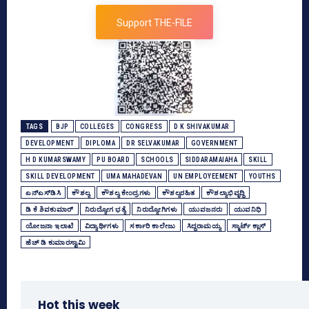
Support THE-FILE
TAGS
BJP
COLLEGES
CONGRESS
D K SHIVAKUMAR
DEVELOPMENT
DIPLOMA
DR SELVAKUMAR
GOVERNMENT
H D KUMARSWAMY
PU BOARD
SCHOOLS
SIDDARAMAIAHA
SKILL
SKILL DEVELOPMENT
UMA MAHADEVAN
UN EMPLOYEEMENT
YOUTHS
ಎನ್‌ಎಸ್‌ಡಿಸಿ
ಕೌಶಲ್ಯ
ಕೌಶಲ್ಯ ಕೇಂದ್ರಗಳು
ಕೌಶಲ್ಯರಹಿತ
ಕೌಶಲ್ಯಾಭಿವೃದ್ಧಿ
ಡಿ ಕೆ ಶಿವಕುಮಾರ್
ನಿರುದ್ಯೋಗ ಭತ್ಯೆ
ನಿರುದ್ಯೋಗಿಗಳು
ಯುವಜನರು
ಯುವನಿಧಿ
ಯೋಜನಾ ಇಲಾಖೆ
ವಿದ್ಯಾರ್ಥಿಗಳು
ಸರ್ಕಾರಿ ಕಾಲೇಜು
ಸಿದ್ದರಾಮಯ್ಯ
ಸ್ಮಾರ್ಟ್‌ ಕ್ಲಾಸ್‌
ಹೆಚ್‌ ಡಿ ಕುಮಾರಸ್ವಾಮಿ
Hot this week