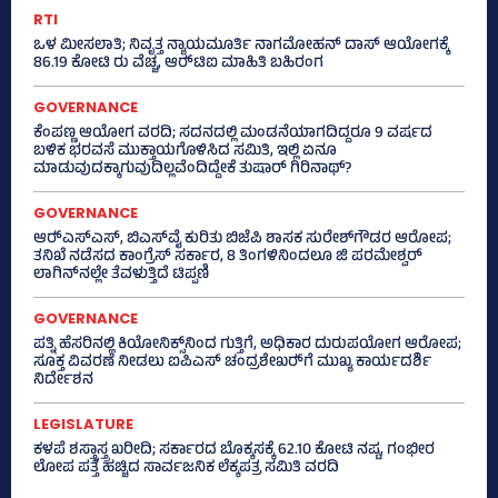
RTI
ಒಳ ಮೀಸಲಾತಿ; ನಿವೃತ್ತ ನ್ಯಾಯಮೂರ್ತಿ ನಾಗಮೋಹನ್ ದಾಸ್ ಆಯೋಗಕ್ಕೆ
86.19 ಕೋಟಿ ರು ವೆಚ್ಚ, ಆರ್‍‌ಟಿಐ ಮಾಹಿತಿ ಬಹಿರಂಗ
GOVERNANCE
ಕೆಂಪಣ್ಣ ಆಯೋಗ ವರದಿ; ಸದನದಲ್ಲಿ ಮಂಡನೆಯಾಗದಿದ್ದರೂ 9 ವರ್ಷದ
ಬಳಿಕ ಭರವಸೆ ಮುಕ್ತಾಯಗೊಳಿಸಿದ ಸಮಿತಿ, ಇಲ್ಲಿ ಏನೂ
ಮಾಡುವುದಕ್ಕಾಗುವುದಿಲ್ಲವೆಂದಿದ್ದೇಕೆ ತುಷಾರ್ ಗಿರಿನಾಥ್?
GOVERNANCE
ಆರ್‍‌ಎಸ್‌ಎಸ್‌, ಬಿಎಸ್‌ವೈ ಕುರಿತು ಬಿಜೆಪಿ ಶಾಸಕ ಸುರೇಶ್‌ಗೌಡರ ಆರೋಪ;
ತನಿಖೆ ನಡೆಸದ ಕಾಂಗ್ರೆಸ್‌ ಸರ್ಕಾರ, 8 ತಿಂಗಳಿನಿಂದಲೂ ಜಿ ಪರಮೇಶ್ವರ್
ಲಾಗಿನ್‌ನಲ್ಲೇ ತೆವಳುತ್ತಿದೆ ಟಿಪ್ಪಣಿ
GOVERNANCE
ಪತ್ನಿ ಹೆಸರಿನಲ್ಲಿ ಕಿಯೋನಿಕ್ಸ್‌ನಿಂದ ಗುತ್ತಿಗೆ, ಅಧಿಕಾರ ದುರುಪಯೋಗ ಆರೋಪ;
ಸೂಕ್ತ ವಿವರಣೆ ನೀಡಲು ಐಪಿಎಸ್‌ ಚಂದ್ರಶೇಖರ್‍‌ಗೆ ಮುಖ್ಯ ಕಾರ್ಯದರ್ಶಿ
ನಿರ್ದೇಶನ
LEGISLATURE
ಕಳಪೆ ಶಸ್ತ್ರಾಸ್ತ್ರ ಖರೀದಿ; ಸರ್ಕಾರದ ಬೊಕ್ಕಸಕ್ಕೆ 62.10 ಕೋಟಿ ನಷ್ಟ, ಗಂಭೀರ
ಲೋಪ ಪತ್ತೆ ಹಚ್ಚಿದ ಸಾರ್ವಜನಿಕ ಲೆಕ್ಕಪತ್ರ ಸಮಿತಿ ವರದಿ