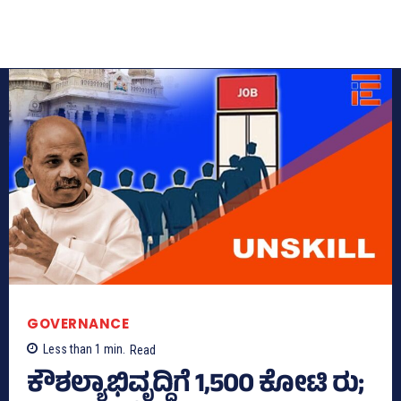
GOVERNANCE
Less than 1
min.
Read
ಕೌಶಲ್ಯಾಭಿವೃದ್ಧಿಗೆ 1,500 ಕೋಟಿ ರು;