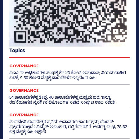
Topics
GOVERNANCE
ಐಎಎಸ್‌ ಅಧಿಕಾರಿಗಳ ಸಂಘಕ್ಕೆ ಕೋಟಿ ಕೋಟಿ ಅನುದಾನ; ನಿಯಮಬಾಹಿರ
ಬಳಕೆ, 9.50 ಕೋಟಿ ವೆಚ್ಚಕ್ಕೆ ದಾಖಲೆಗಳೇ ಇಲ್ಲವೆಂದ ಎಜಿ
GOVERNANCE
54 ತಾಲೂಕುಗಳಲ್ಲಿ ತೀವ್ರ, 40 ತಾಲೂಕುಗಳಲ್ಲಿ ಮಧ್ಯಮ ಬರ; ಇನ್ನೂ
ರಚನೆಯಾಗದ ನೈಸರ್ಗಿಕ ವಿಕೋಪಗಳ ಸಚಿವ ಸಂಪುಟ ಉಪ ಸಮಿತಿ
GOVERNANCE
ನಾಡದೇವಿ ಭುವನೇಶ್ವರಿ ಪ್ರತಿಮೆ ಅನಾವರಣ ಕಾರ್ಯಕ್ರಮ; ಟೆಂಡರ್
ಪ್ರಕ್ರಿಯೆಯಿಲ್ಲದೇ ವಿದ್ಯುತ್‌ ಅಲಂಕಾರ, ಗುತ್ತಿಗೆದಾರನಿಗೆ ಅನಗತ್ಯ ಲಾಭ, 78.62
ಲಕ್ಷ ವೆಚ್ಚಕ್ಕೆ ಎಜಿ ಆಕ್ಷೇಪ