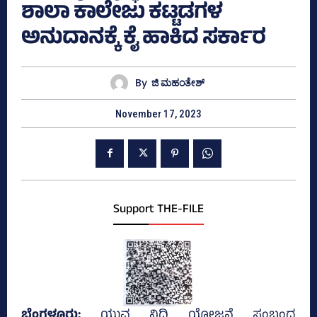
ಶಾಲಾ ಕಾಲೇಜು ಕಟ್ಟಡಗಳ
ಅನುದಾನಕ್ಕೆ ಕೈ ಹಾಕಿದ ಸರ್ಕಾರ
By
ಜಿ ಮಹಂತೇಶ್
November 17, 2023
Support THE-FILE
ಬೆಂಗಳೂರು;
ಯುವ ನಿಧಿ ಯೋಜನೆ ಸಂಬಂಧ