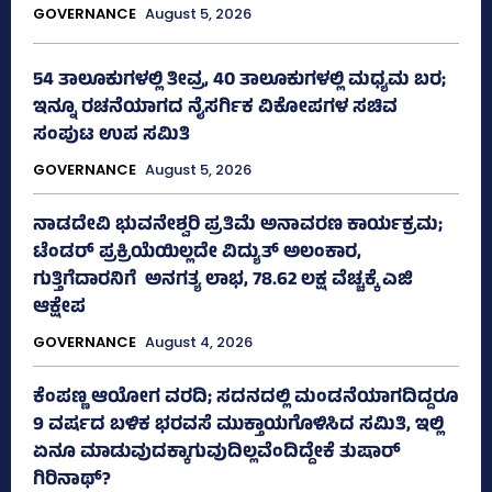
GOVERNANCE
August 5, 2026
54 ತಾಲೂಕುಗಳಲ್ಲಿ ತೀವ್ರ, 40 ತಾಲೂಕುಗಳಲ್ಲಿ ಮಧ್ಯಮ ಬರ;
ಇನ್ನೂ ರಚನೆಯಾಗದ ನೈಸರ್ಗಿಕ ವಿಕೋಪಗಳ ಸಚಿವ
ಸಂಪುಟ ಉಪ ಸಮಿತಿ
GOVERNANCE
August 5, 2026
ನಾಡದೇವಿ ಭುವನೇಶ್ವರಿ ಪ್ರತಿಮೆ ಅನಾವರಣ ಕಾರ್ಯಕ್ರಮ;
ಟೆಂಡರ್ ಪ್ರಕ್ರಿಯೆಯಿಲ್ಲದೇ ವಿದ್ಯುತ್‌ ಅಲಂಕಾರ,
ಗುತ್ತಿಗೆದಾರನಿಗೆ ಅನಗತ್ಯ ಲಾಭ, 78.62 ಲಕ್ಷ ವೆಚ್ಚಕ್ಕೆ ಎಜಿ
ಆಕ್ಷೇಪ
GOVERNANCE
August 4, 2026
ಕೆಂಪಣ್ಣ ಆಯೋಗ ವರದಿ; ಸದನದಲ್ಲಿ ಮಂಡನೆಯಾಗದಿದ್ದರೂ
9 ವರ್ಷದ ಬಳಿಕ ಭರವಸೆ ಮುಕ್ತಾಯಗೊಳಿಸಿದ ಸಮಿತಿ, ಇಲ್ಲಿ
ಏನೂ ಮಾಡುವುದಕ್ಕಾಗುವುದಿಲ್ಲವೆಂದಿದ್ದೇಕೆ ತುಷಾರ್
ಗಿರಿನಾಥ್?