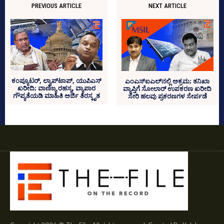
PREVIOUS ARTICLE
NEXT ARTICLE
ಕಂಪ್ಯೂಟರ್‍‌, ಲ್ಯಾಪ್‌ಟಾಪ್‌, ಯುಪಿಎಸ್‌
ಎಂಎಸ್‌ಐಎಲ್‌ನಲ್ಲಿ ಅಕ್ರಮ; ತನಿಖಾ
ಖರೀದಿ; ವಾಣಿಜ್ಯ ರಹಸ್ಯ, ವ್ಯಾಪಾರ
ವ್ಯಾಪ್ತಿಗೆ ಸೋಲಾರ್‌ ಉಪಕರಣ ಖರೀದಿ
ಗೌಪ್ಯತೆಯಡಿ ಮಾಹಿತಿ ಅರ್ಜಿ ತಿರಸ್ಕೃತ
ಸೇರಿ ಹಲವು ಪ್ರಕರಣಗಳ ಸೇರ್ಪಡೆ