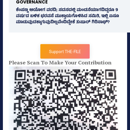
GOVERNANCE
ಕೆಂಪಣ್ಣ ಆಯೋಗ ವರದಿ; ಸದನದಲ್ಲಿ ಮಂಡನೆಯಾಗದಿದ್ದರೂ 9
ವರ್ಷದ ಬಳಿಕ ಭರವಸೆ ಮುಕ್ತಾಯಗೊಳಿಸಿದ ಸಮಿತಿ, ಇಲ್ಲಿ ಏನೂ
ಮಾಡುವುದಕ್ಕಾಗುವುದಿಲ್ಲವೆಂದಿದ್ದೇಕೆ ತುಷಾರ್ ಗಿರಿನಾಥ್?
Support THE-FILE
Please Scan To Make Your Contribution