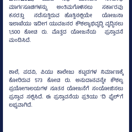
ಮಾರ್ಗಸೂಚಿಗಳನ್ನು ಅಂತಿಮಗೊಳಿಸಲು ಸರ್ಕಾರವು
ಕಸರತ್ತು ನಡೆಸುತ್ತಿರುವ ಹೊತ್ತಿನಲ್ಲಿಯೇ ಯೋಜನಾ
ಇಲಾಖೆಯು ಇದೀಗ ಯುವಜನರ ಕೌಶಲ್ಯಾಭಿವೃದ್ಧಿ ವೃದ್ಧಿಸಲು
1,500 ಕೋಟಿ ರು. ಮೊತ್ತದ ಯೋಜನೆಯ ಪ್ರಸ್ತಾವನೆ
ಮಂಡಿಸಿದೆ.
ಶಾಲೆ, ಪದವಿ, ಪಿಯು ಕಾಲೇಜು ಕಟ್ಟಡಗಳ ನಿರ್ಮಾಣಕ್ಕೆ
ಕೋರಿರುವ 573 ಕೋಟಿ ರು. ಅನುದಾನವನ್ನೇ ಕೌಶಲ್ಯ
ಪ್ರಯೋಗಾಲಯಗಳ ನೂತನ ಯೋಜನೆಗೆ ಸಂಯೋಜಿಸಲು
ಪ್ರಸ್ತಾವ ಸಲ್ಲಿಸಿದೆ. ಈ ಪ್ರಸ್ತಾವನೆಯ ಪ್ರತಿಯು ‘ದಿ ಫೈಲ್‌’ಗೆ
ಲಭ್ಯವಾಗಿದೆ.