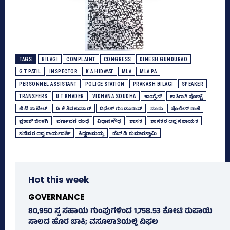
TAGS
BILAGI
COMPLAINT
CONGRESS
DINESH GUNDURAO
G T PATIL
INSPECTOR
K A HIDAYAT
MLA
MLA PA
PERSONNEL ASSISTANT
POLICE STATION
PRAKASH BILAGI
SPEAKER
TRANSFERS
U T KHADER
VIDHANA SOUDHA
ಕಾಂಗ್ರೆಸ್‌
ಕಾಸಿಗಾಗಿ ಪೋಸ್ಟ್‌
ಜಿ ಟಿ ಪಾಟೀಲ್‌
ಡಿ ಕೆ ಶಿವಕುಮಾರ್
ದಿನೇಶ್‌ ಗುಂಡೂರಾವ್‌
ದೂರು
ಪೊಲೀಸ್‌ ಠಾಣೆ
ಪ್ರಕಾಶ್‌ ಬೀಳಗಿ
ವರ್ಗಾವಣೆ ದಂಧೆ
ವಿಧಾನಸೌಧ
ಶಾಸಕ
ಶಾಸಕರ ಆಪ್ತ ಸಹಾಯಕ
ಸಚಿವರ ಆಪ್ತ ಕಾರ್ಯದರ್ಶಿ
ಸಿದ್ದರಾಮಯ್ಯ
ಹೆಚ್‌ ಡಿ ಕುಮಾರಸ್ವಾಮಿ
Hot this week
GOVERNANCE
80,950 ಸ್ವ ಸಹಾಯ ಗುಂಪುಗಳಿಂದ 1,758.53 ಕೋಟಿ ರುಪಾಯಿ
ಸಾಲದ ಹೊರ ಬಾಕಿ; ವಸೂಲಾತಿಯಲ್ಲಿ ವಿಫಲ