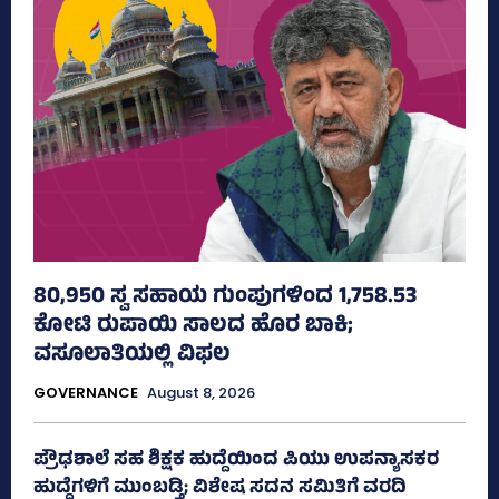
80,950 ಸ್ವ ಸಹಾಯ ಗುಂಪುಗಳಿಂದ 1,758.53
ಕೋಟಿ ರುಪಾಯಿ ಸಾಲದ ಹೊರ ಬಾಕಿ;
ವಸೂಲಾತಿಯಲ್ಲಿ ವಿಫಲ
GOVERNANCE
August 8, 2026
ಪ್ರೌಢಶಾಲೆ ಸಹ ಶಿಕ್ಷಕ ಹುದ್ದೆಯಿಂದ ಪಿಯು ಉಪನ್ಯಾಸಕರ
ಹುದ್ದೆಗಳಿಗೆ ಮುಂಬಡ್ತಿ; ವಿಶೇಷ ಸದನ ಸಮಿತಿಗೆ ವರದಿ