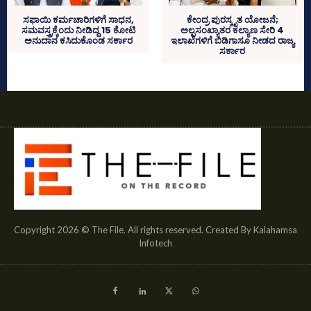
ಸಫಾಯಿ ಕರ್ಮಚಾರಿಗಳಿಗೆ ಸಾಧನ,
ಕೇಂದ್ರ ಪುರಸ್ಕೃತ ಯೋಜನೆ;
ಸಮವಸ್ತ್ರಕ್ಕೆಂದು ನೀಡಿದ್ದ 15 ಕೋಟಿ
ಅಲ್ಪಸಂಖ್ಯಾತರ ಕಲ್ಯಾಣ ಸೇರಿ 4
ಅನುದಾನ ಕಸಿದುಕೊಂಡ ಸರ್ಕಾರ
ಇಲಾಖೆಗಳಿಗೆ ಬಿಡಿಗಾಸೂ ನೀಡದ ರಾಜ್ಯ
ಸರ್ಕಾರ
Copyright 2026 © The File. All rights reserved. Created By Kalahamsa
Infotech