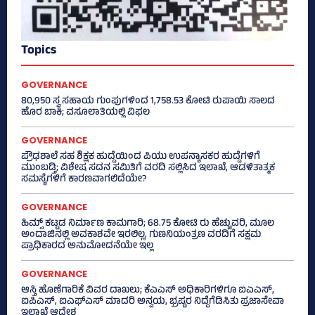
Topics
GOVERNANCE
80,950 ಸ್ವ ಸಹಾಯ ಗುಂಪುಗಳಿಂದ 1,758.53 ಕೋಟಿ ರುಪಾಯಿ ಸಾಲದ
ಹೊರ ಬಾಕಿ; ವಸೂಲಾತಿಯಲ್ಲಿ ವಿಫಲ
GOVERNANCE
ಪ್ರೌಢಶಾಲೆ ಸಹ ಶಿಕ್ಷಕ ಹುದ್ದೆಯಿಂದ ಪಿಯು ಉಪನ್ಯಾಸಕರ ಹುದ್ದೆಗಳಿಗೆ
ಮುಂಬಡ್ತಿ; ವಿಶೇಷ ಸದನ ಸಮಿತಿಗೆ ವರದಿ ಸಲ್ಲಿಸಿದ ಇಲಾಖೆ, ಆಡಳಿತಾತ್ಮಕ
ಸಮಸ್ಯೆಗಳಿಗೆ ಕಾರಣವಾಗಲಿದೆಯೇ?
GOVERNANCE
ಹಿಮ್ಸ್‌ ಕಟ್ಟಡ ನಿರ್ಮಾಣ ಕಾಮಗಾರಿ; 68.75 ಕೋಟಿ ರು ಹೆಚ್ಚುವರಿ, ಮೂಲ
ಅಂದಾಜಿನಲ್ಲಿ ಅವಕಾಶವೇ ಇರಲಿಲ್ಲ, ಗುಣನಿಯಂತ್ರಣ ವರದಿಗೆ ಸಕ್ಷಮ
ಪ್ರಾಧಿಕಾರದ ಅನುಮೋದನೆಯೇ ಇಲ್ಲ
GOVERNANCE
ಆಸ್ತಿ ಹೊಣೆಗಾರಿಕೆ ವಿವರ ದಾಖಲು; ಕೆಎಎಸ್ ಅಧಿಕಾರಿಗಳಿಗೂ ಐಎಎಸ್‌,
ಐಪಿಎಸ್‌, ಐಎಫ್‌ಎಸ್‌ ಮಾದರಿ ಅನ್ವಯ, ಭ್ರಷ್ಟರ ನಿದ್ದೆಗೆಡಿಸಿತು ಪ್ರಜಾಸೇವಾ
ಇಲಾಖೆ ಆದೇಶ