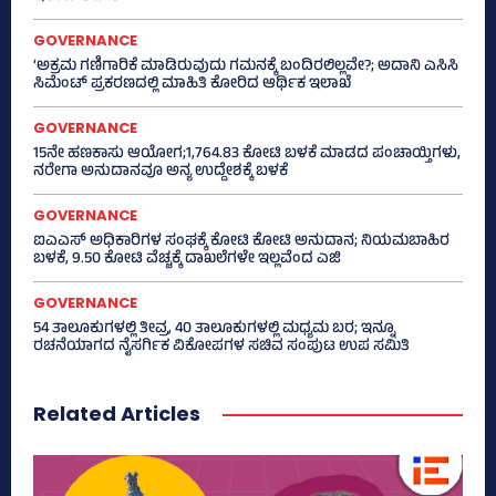
GOVERNANCE
‘ಅಕ್ರಮ ಗಣಿಗಾರಿಕೆ ಮಾಡಿರುವುದು ಗಮನಕ್ಕೆ ಬಂದಿರಲಿಲ್ಲವೇ?; ಅದಾನಿ ಎಸಿಸಿ
ಸಿಮೆಂಟ್ ಪ್ರಕರಣದಲ್ಲಿ ಮಾಹಿತಿ ಕೋರಿದ ಆರ್ಥಿಕ ಇಲಾಖೆ
GOVERNANCE
15ನೇ ಹಣಕಾಸು ಆಯೋಗ;1,764.83 ಕೋಟಿ ಬಳಕೆ ಮಾಡದ ಪಂಚಾಯ್ತಿಗಳು,
ನರೇಗಾ ಅನುದಾನವೂ ಅನ್ಯ ಉದ್ದೇಶಕ್ಕೆ ಬಳಕೆ
GOVERNANCE
ಐಎಎಸ್‌ ಅಧಿಕಾರಿಗಳ ಸಂಘಕ್ಕೆ ಕೋಟಿ ಕೋಟಿ ಅನುದಾನ; ನಿಯಮಬಾಹಿರ
ಬಳಕೆ, 9.50 ಕೋಟಿ ವೆಚ್ಚಕ್ಕೆ ದಾಖಲೆಗಳೇ ಇಲ್ಲವೆಂದ ಎಜಿ
GOVERNANCE
54 ತಾಲೂಕುಗಳಲ್ಲಿ ತೀವ್ರ, 40 ತಾಲೂಕುಗಳಲ್ಲಿ ಮಧ್ಯಮ ಬರ; ಇನ್ನೂ
ರಚನೆಯಾಗದ ನೈಸರ್ಗಿಕ ವಿಕೋಪಗಳ ಸಚಿವ ಸಂಪುಟ ಉಪ ಸಮಿತಿ
Related Articles