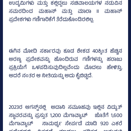
ಉದ್ಯಮಿಗಳು ಮತ್ತು ಕಲ್ಲಿದ್ದಲು ಸಚಿವಾಲಯಗಳ ನಡುವಿನ
ಸಮರದಿಂದ ಮಹಾನ್ ಮತ್ತು ಮಾರಾ II ಮಹಾನ್
ಪ್ರದೇಶಗಳು ಗಣಿಗಾರಿಕೆಗೆ ತೆರೆದುಕೊಂಡಿರಲಿಲ್ಲ.
ಈಗಿನ ಮೋದಿ ಸರ್ಕಾರವು ಕೂಡ ಶೇಕಡ 40ಕ್ಕಿಂತ ಹೆಚ್ಚಿನ
ಅರಣ್ಯ ಪ್ರದೇಶವನ್ನು ಹೊಂದಿರುವ ಗಣಿಗಳನ್ನು ಹರಾಜು
ಪ್ರಕ್ರಿಯೆಗೆ ಒಳಪಡಿಸುವುದಿಲ್ಲವೆಂದು ಮೊದಲು ಹೇಳಿತ್ತು,
ಆದರೆ ನಂತರ ಆ ನೀತಿಯನ್ನು ಅದು ಕೈಬಿಟ್ಟಿದೆ.
2023ರ ಆಗಸ್ಟ್‌ನಲ್ಲಿ ಅದಾನಿ ಸಮೂಹವು ಇಲ್ಲಿನ ವಿದ್ಯುತ್
ಸ್ಥಾವರವನ್ನು ಪ್ರಸ್ತುತ 1,200 ಮೆಗಾವ್ಯಾಟ್‌ ಜೊತೆಗೆ 1,600
ಮೆಗಾವ್ಯಾಟ್‌ ಸಾಮರ್ಥ್ಯ ಸೇರ್ಪಡೆ ಮಾಡಿ 920 ಎಕರೆ