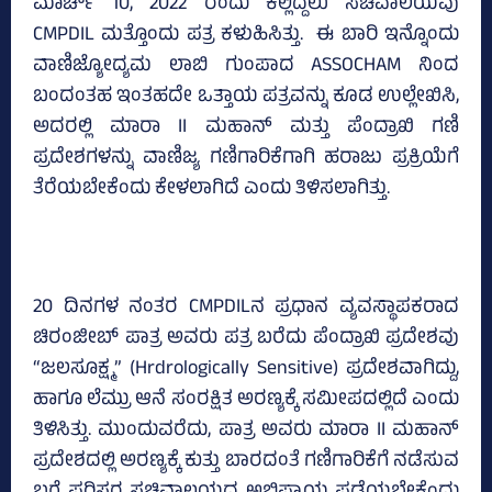
ಮಾರ್ಚ್ 10, 2022 ರಂದು ಕಲ್ಲಿದ್ದಲು ಸಚಿವಾಲಯವು
CMPDIL ಮತ್ತೊಂದು ಪತ್ರ ಕಳುಹಿಸಿತ್ತು. ಈ ಬಾರಿ ಇನ್ನೊಂದು
ವಾಣಿಜ್ಯೋದ್ಯಮ ಲಾಬಿ ಗುಂಪಾದ ASSOCHAM ನಿಂದ
ಬಂದಂತಹ ಇಂತಹದೇ ಒತ್ತಾಯ ಪತ್ರವನ್ನು ಕೂಡ ಉಲ್ಲೇಖಿಸಿ,
ಅದರಲ್ಲಿ ಮಾರಾ II ಮಹಾನ್ ಮತ್ತು ಪೆಂದ್ರಾಖಿ ಗಣಿ
ಪ್ರದೇಶಗಳನ್ನು ವಾಣಿಜ್ಯ ಗಣಿಗಾರಿಕೆಗಾಗಿ ಹರಾಜು ಪ್ರಕ್ರಿಯೆಗೆ
ತೆರೆಯಬೇಕೆಂದು ಕೇಳಲಾಗಿದೆ ಎಂದು ತಿಳಿಸಲಾಗಿತ್ತು.
20 ದಿನಗಳ ನಂತರ CMPDILನ ಪ್ರಧಾನ ವ್ಯವಸ್ಥಾಪಕರಾದ
ಚಿರಂಜೀಬ್ ಪಾತ್ರ ಅವರು ಪತ್ರ ಬರೆದು ಪೆಂದ್ರಾಖಿ ಪ್ರದೇಶವು
“ಜಲಸೂಕ್ಷ್ಮ” (Hrdrologically Sensitive) ಪ್ರದೇಶವಾಗಿದ್ದು,
ಹಾಗೂ ಲೆಮ್ರು ಆನೆ ಸಂರಕ್ಷಿತ ಅರಣ್ಯಕ್ಕೆ ಸಮೀಪದಲ್ಲಿದೆ ಎಂದು
ತಿಳಿಸಿತ್ತು. ಮುಂದುವರೆದು, ಪಾತ್ರ ಅವರು ಮಾರಾ II ಮಹಾನ್
ಪ್ರದೇಶದಲ್ಲಿ ಅರಣ್ಯಕ್ಕೆ ಕುತ್ತು ಬಾರದಂತೆ ಗಣಿಗಾರಿಕೆಗೆ ನಡೆಸುವ