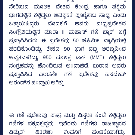
ಸೇರಿಸುವ ಮೂಲಕ ದೇಶದ ಕೇಂದ್ರ ಹಾಗೂ ಪಶ್ಚಿಮ
ಭಾಗದಲ್ಲಿನ ಕಲ್ಲಿದ್ದಲು ಅವಶ್ಯಕತೆ ಪೂರೈಸಲು ಸಾಧ್ಯ ಎಂದು
ಒತ್ತಾಯಿಸಿದ್ದರು. ಮೊದಲಿಗೆ ಅವರು ಮಧ್ಯಪ್ರದೇಶದ
ಸಿಂಗ್ರೌಲಿಯಲ್ಲಿನ ಮಾರಾ II ಮಹಾನ್ ಗಣಿ ಬ್ಲಾಕ್ ಬಗ್ಗೆ
ಪ್ರಸ್ತಾಪಿಸಿದರು. ಈ ಪ್ರದೇಶವು 50 ಚ.ಕಿ.ಮೀ. ವ್ಯಾಪ್ತಿಯಲ್ಲಿ
ಹರಡಿಕೊಂಡಿದ್ದು, ಶೇಕಡ 90 ಭಾಗ ದಟ್ಟ ಅರಣ್ಯದಿಂದ
ಆವೃತವಾಗಿದ್ದು, 950 ದಶಲಕ್ಷ ಟನ್ (MMT) ಕಲ್ಲಿದ್ದಲು
ಸಂಗ್ರಹವನ್ನು ಹೊಂದಿರುವ ಅಂದಾಜಿದೆ. ಖುರಾನ ಅವರು
ಪ್ರಸ್ತಾಪಿಸಿದ ಎರಡನೇ ಗಣಿ ಪ್ರದೇಶವು ಹಸದೇವ್
ಆರಂದ್‍ನ ಪೆಂದ್ರಾಖಿ ಆಗಿತ್ತು.
ಈ ಗಣಿ ಪ್ರದೇಶವು ಪಾಸ್ರ ಮತ್ತು ವಿಸ್ತರಿತ ಕೆಂಟೆ ಕಲ್ಲಿದ್ದಲು
ಗಣಿಗಳ ಪಕ್ಕದಲ್ಲಿದ್ದವು. ಇವೆರಡು ಗಣಿಗಳು ರಾಜಸ್ಥಾನದ
ವಿದ್ಯುತ್ ವಿತರಣಾ ಕಂಪನಿಗೆ ಹಂಚಿಕೆಯಾಗಿತ್ತು.