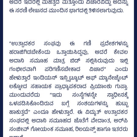
ಆದರೆ ಇದರಲ್ಲಿ ಮಹತ್ವದ ಮತ್ತೊಂದು ವಿಚಾರವಿದ್ದು ಅದನ್ನು
ಈ ಸರಣಿ ಲೇಖನದ ಮುಂದಿನ ಭಾಗದಲ್ಲಿ ತಿಳಿಸಲಾಗುವುದು.
“ಉತ್ಪಾದಕರ ಸಂಘವು ಈ ಗಣಿ ಪ್ರದೇಶಗಳನ್ನು
ಹರಾಜಿಗಿಡಬೇಕೆಂದು ಒತ್ತಾಯಿಸಿದ್ದವು, ಆದರೆ ಕೇವಲ
ಅದಾನಿ ಸಮೂಹ ಮಾತ್ರ ಬಿಡ್ ಸಲ್ಲಿಸಿರುವುದು ಇಲ್ಲಿ
ಗಂಭೀರವಾಗಿ ಪರಿಗಣಿಸಬೇಕಾದ ವಿಚಾರ” ಎಂದು
ಹೇಳುತ್ತಾರೆ ಇಂಡಿಯನ್ ಇನ್ಸ್ಟಿಟ್ಯೂಟ್ ಆಫ್ ಮ್ಯಾನೇಜ್ಮೆಂಟ್
ಲಕ್ನೋದ ಸಹಾಯಕ ಪ್ರಾಧ್ಯಾಪಕರಾದ ಪ್ರಿಯಾಂಶು ಗುಪ್ತಾ.
ಮುಂದುವರೆದು “ಇದು ಸಂಸ್ಥೆಗಳನ್ನೇ ಸ್ವಾಧೀನಕ್ಕೆ
ಒಳಪಡಿಸಿಕೊಂಡಿರುವ ಬಗ್ಗೆ ಸಂಶಯಗಳನ್ನು ಹುಟ್ಟು
ಹಾಕುತ್ತದೆ” ಎಂದೂ ಹೇಳುತ್ತಾರೆ. ಈ ವಿದ್ಯುತ್ ಉತ್ಪಾದಕರ
ಸಂಘದಲ್ಲಿ ಅದಾನಿ ಸಮೂಹದ ಜೊತೆಗೆ ವೇದಾಂತ, ಅರ್‌ಪಿ
ಸಂಜೀವ್ ಗೋಯಂಕ ಸಮೂಹ, ರಿಲಯನ್ಸ್ ಹಾಗೂ ಇತರರು