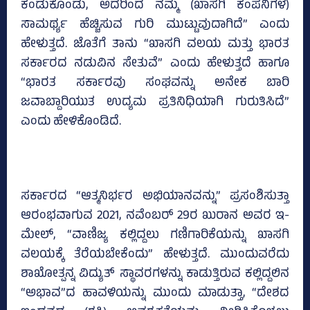
ಕಂಡುಕೊಂಡು, ಅದರಿಂದ ನಮ್ಮ (ಖಾಸಗಿ ಕಂಪನಿಗಳ)
ಸಾಮರ್ಥ್ಯ ಹೆಚ್ಚಿಸುವ ಗುರಿ ಮುಟ್ಟುವುದಾಗಿದೆ” ಎಂದು
ಹೇಳುತ್ತದೆ. ಜೊತೆಗೆ ತಾನು “ಖಾಸಗಿ ವಲಯ ಮತ್ತು ಭಾರತ
ಸರ್ಕಾರದ ನಡುವಿನ ಸೇತುವೆ” ಎಂದು ಹೇಳುತ್ತದೆ ಹಾಗೂ
“ಭಾರತ ಸರ್ಕಾರವು ಸಂಘವನ್ನು ಅನೇಕ ಬಾರಿ
ಜವಾಬ್ದಾರಿಯುತ ಉದ್ಯಮ ಪ್ರತಿನಿಧಿಯಾಗಿ ಗುರುತಿಸಿದೆ”
ಎಂದು ಹೇಳಿಕೊಂಡಿದೆ.
ಸರ್ಕಾರದ “ಆತ್ಮನಿರ್ಭರ ಅಭಿಯಾನವನ್ನು” ಪ್ರಸಂಶಿಸುತ್ತಾ
ಆರಂಭವಾಗುವ 2021, ನವೆಂಬರ್ 29ರ ಖುರಾನ ಅವರ ಇ-
ಮೇಲ್, “ವಾಣಿಜ್ಯ ಕಲ್ಲಿದ್ದಲು ಗಣಿಗಾರಿಕೆಯನ್ನು ಖಾಸಗಿ
ವಲಯಕ್ಕೆ ತೆರೆಯಬೇಕೆಂದು” ಹೇಳುತ್ತದೆ. ಮುಂದುವರೆದು
ಶಾಖೋತ್ಪನ್ನ ವಿದ್ಯುತ್ ಸ್ಥಾವರಗಳನ್ನು ಕಾಡುತ್ತಿರುವ ಕಲ್ಲಿದ್ದಲಿನ
“ಅಭಾವ”ದ ಹಾವಳಿಯನ್ನು ಮುಂದು ಮಾಡುತ್ತಾ, “ದೇಶದ