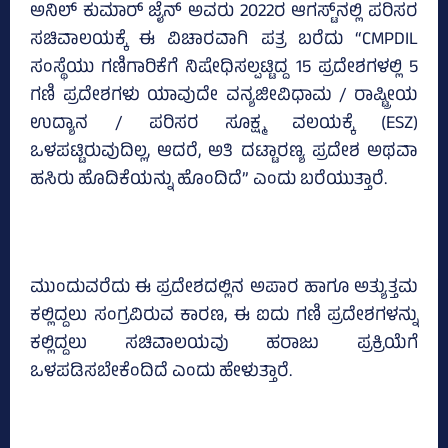
ಅನಿಲ್ ಕುಮಾರ್ ಜೈನ್ ಅವರು 2022ರ ಆಗಸ್ಟ್‌ನಲ್ಲಿ ಪರಿಸರ
ಸಚಿವಾಲಯಕ್ಕೆ ಈ ವಿಚಾರವಾಗಿ ಪತ್ರ ಬರೆದು “CMPDIL
ಸಂಸ್ಥೆಯು ಗಣಿಗಾರಿಕೆಗೆ ನಿಷೇಧಿಸಲ್ಪಟ್ಟಿದ್ದ 15 ಪ್ರದೇಶಗಳಲ್ಲಿ 5
ಗಣಿ ಪ್ರದೇಶಗಳು ಯಾವುದೇ ವನ್ಯಜೀವಿಧಾಮ / ರಾಷ್ಟ್ರೀಯ
ಉದ್ಯಾನ / ಪರಿಸರ ಸೂಕ್ಷ್ಮ ವಲಯಕ್ಕೆ (ESZ)
ಒಳಪಟ್ಟಿರುವುದಿಲ್ಲ, ಆದರೆ, ಅತಿ ದಟ್ಟಾರಣ್ಯ ಪ್ರದೇಶ ಅಥವಾ
ಹಸಿರು ಹೊದಿಕೆಯನ್ನು ಹೊಂದಿದೆ” ಎಂದು ಬರೆಯುತ್ತಾರೆ.
ಮುಂದುವರೆದು ಈ ಪ್ರದೇಶದಲ್ಲಿನ ಅಪಾರ ಹಾಗೂ ಅತ್ಯುತ್ತಮ
ಕಲ್ಲಿದ್ದಲು ಸಂಗ್ರವಿರುವ ಕಾರಣ, ಈ ಐದು ಗಣಿ ಪ್ರದೇಶಗಳನ್ನು
ಕಲ್ಲಿದ್ದಲು ಸಚಿವಾಲಯವು ಹರಾಜು ಪ್ರಕ್ರಿಯೆಗೆ
ಒಳಪಡಿಸಬೇಕೆಂದಿದೆ ಎಂದು ಹೇಳುತ್ತಾರೆ.