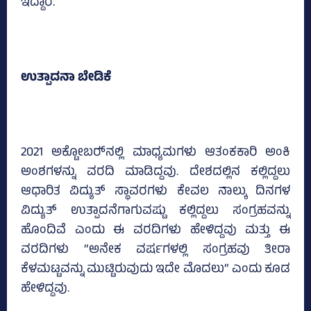
ಇದ್ದಾರೆ.
ಉತ್ಪಾದನಾ ಬೇಡಿಕೆ
2021 ಅಕ್ಟೋಬರ್‍‌ನಲ್ಲಿ ಮಾಧ್ಯಮಗಳು ಆತಂಕಕಾರಿ ಅಂಕಿ
ಅಂಶಗಳನ್ನು ವರದಿ ಮಾಡಿದ್ದವು. ದೇಶದಲ್ಲಿನ ಕಲ್ಲಿದ್ದಲು
ಆಧಾರಿತ ವಿದ್ಯುತ್ ಸ್ಥಾವರಗಳು ಕೇವಲ ನಾಲ್ಕು ದಿನಗಳ
ವಿದ್ಯುತ್ ಉತ್ಪಾದನೆಗಾಗುವಷ್ಟು ಕಲ್ಲಿದ್ದಲು ಸಂಗ್ರಹವನ್ನು
ಹೊಂದಿವೆ ಎಂದು ಈ ವರದಿಗಳು ಹೇಳಿದ್ದವು ಮತ್ತು ಈ
ವರದಿಗಳು “ಅನೇಕ ವರ್ಷಗಳಲ್ಲಿ ಸಂಗ್ರಹವು ತೀರಾ
ಕೆಳಮಟ್ಟವನ್ನು ಮುಟ್ಟಿರುವುದು ಇದೇ ಮೊದಲು” ಎಂದು ಕೂಡ
ಹೇಳಿದ್ದವು.