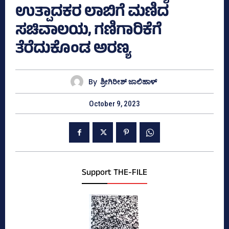
ಉತ್ಪಾದಕರ ಲಾಬಿಗೆ ಮಣಿದ
ಸಚಿವಾಲಯ, ಗಣಿಗಾರಿಕೆಗೆ
ತೆರೆದುಕೊಂಡ ಅರಣ್ಯ
By
ಶ್ರೀಗಿರೀಶ್‌ ಜಾಲಿಹಾಳ್‌
October 9, 2023
Support THE-FILE