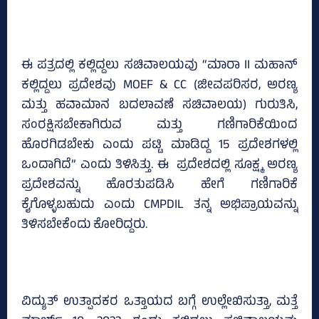
ಈ ಪತ್ರದಲ್ಲಿ ಕಲ್ಲಿದ್ದಲು ಸಚಿವಾಲಯವು “ಮಾರಾ II ಮಹಾನ್
ಕಲ್ಲಿದ್ದಲು ಪ್ರದೇಶವು MOEF & CC (ಜೀವಪರಿಸರ, ಅರಣ್ಯ
ಮತ್ತು ಹವಾಮಾನ ಬದಲಾವಣೆ ಸಚಿವಾಲಯ) ಗುರುತಿಸಿ,
ಸಂರಕ್ಷಿಸಬೇಕಾಗಿರುವ ಮತ್ತು ಗಣಿಗಾರಿಕೆಯಿಂದ
ಹೊರಗಿಡಬೇಕು ಎಂದು ಪಟ್ಟಿ ಮಾಡಿದ್ದ 15 ಪ್ರದೇಶಗಳಲ್ಲಿ
ಒಂದಾಗಿದೆ” ಎಂದು ತಿಳಿಸಿತ್ತು. ಈ ಪ್ರದೇಶದಲ್ಲಿ ಸೂಕ್ಷ್ಮ ಅರಣ್ಯ
ಪ್ರದೇಶವನ್ನು ಹೊರತುಪಡಿಸಿ ಹೇಗೆ ಗಣಿಗಾರಿಕೆ
ಕೈಗೊಳ್ಳಬಹುದು ಎಂದು CMPDIL ತನ್ನ ಅಭಿಪ್ರಾಯವನ್ನು
ತಿಳಿಸಬೇಕೆಂದು ಕೋರಿದ್ದರು.
ವಿದ್ಯುತ್ ಉತ್ಪಾದಕರ ಒತ್ತಾಯದ ಬಗ್ಗೆ ಉಲ್ಲೇಖಿಸುತ್ತಾ, ಮತ್ತೆ