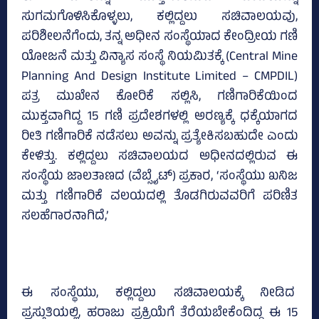
ಸುಗಮಗೊಳಿಸಿಕೊಳ್ಳಲು, ಕಲ್ಲಿದ್ದಲು ಸಚಿವಾಲಯವು,
ಪರಿಶೀಲನೆಗೆಂದು, ತನ್ನ ಅಧೀನ ಸಂಸ್ಥೆಯಾದ ಕೇಂದ್ರೀಯ ಗಣಿ
ಯೋಜನೆ ಮತ್ತು ವಿನ್ಯಾಸ ಸಂಸ್ಥೆ ನಿಯಮಿತಕ್ಕೆ (Central Mine
Planning And Design Institute Limited – CMPDIL)
ಪತ್ರ ಮುಖೇನ ಕೋರಿಕೆ ಸಲ್ಲಿಸಿ, ಗಣಿಗಾರಿಕೆಯಿಂದ
ಮುಕ್ತವಾಗಿದ್ದ 15 ಗಣಿ ಪ್ರದೇಶಗಳಲ್ಲಿ ಅರಣ್ಯಕ್ಕೆ ಧಕ್ಕೆಯಾಗದ
ರೀತಿ ಗಣಿಗಾರಿಕೆ ನಡೆಸಲು ಅವನ್ನು ಪ್ರತ್ಯೇಕಿಸಬಹುದೇ ಎಂದು
ಕೇಳಿತ್ತು. ಕಲ್ಲಿದ್ದಲು ಸಚಿವಾಲಯದ ಅಧೀನದಲ್ಲಿರುವ ಈ
ಸಂಸ್ಥೆಯ ಜಾಲತಾಣದ (ವೆಬ್ಸೈಟ್) ಪ್ರಕಾರ, ‘ಸಂಸ್ಥೆಯು ಖನಿಜ
ಮತ್ತು ಗಣಿಗಾರಿಕೆ ವಲಯದಲ್ಲಿ ತೊಡಗಿರುವವರಿಗೆ ಪರಿಣಿತ
ಸಲಹೆಗಾರನಾಗಿದೆ,’
ಈ ಸಂಸ್ಥೆಯು, ಕಲ್ಲಿದ್ದಲು ಸಚಿವಾಲಯಕ್ಕೆ ನೀಡಿದ
ಪ್ರಸ್ತುತಿಯಲ್ಲಿ, ಹರಾಜು ಪ್ರಕ್ರಿಯೆಗೆ ತೆರೆಯಬೇಕೆಂದಿದ್ದ ಈ 15