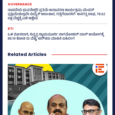
GOVERNANCE
ನಾಡದೇವಿ ಭುವನೇಶ್ವರಿ ಪ್ರತಿಮೆ ಅನಾವರಣ ಕಾರ್ಯಕ್ರಮ; ಟೆಂಡರ್
ಪ್ರಕ್ರಿಯೆಯಿಲ್ಲದೇ ವಿದ್ಯುತ್‌ ಅಲಂಕಾರ, ಗುತ್ತಿಗೆದಾರನಿಗೆ ಅನಗತ್ಯ ಲಾಭ, 78.62
ಲಕ್ಷ ವೆಚ್ಚಕ್ಕೆ ಎಜಿ ಆಕ್ಷೇಪ
RTI
ಒಳ ಮೀಸಲಾತಿ; ನಿವೃತ್ತ ನ್ಯಾಯಮೂರ್ತಿ ನಾಗಮೋಹನ್ ದಾಸ್ ಆಯೋಗಕ್ಕೆ
86.19 ಕೋಟಿ ರು ವೆಚ್ಚ, ಆರ್‍‌ಟಿಐ ಮಾಹಿತಿ ಬಹಿರಂಗ
Related Articles