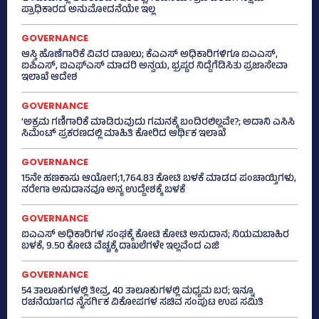
ಪ್ರಾಧಿಕಾರದ ಅನುಮೋದನೆಯೇ ಇಲ್ಲ
GOVERNANCE
ಆಸ್ತಿ ಹೊಣೆಗಾರಿಕೆ ವಿವರ ದಾಖಲು; ಕೆಎಎಸ್ ಅಧಿಕಾರಿಗಳಿಗೂ ಐಎಎಸ್‌,
ಐಪಿಎಸ್‌, ಐಎಫ್‌ಎಸ್‌ ಮಾದರಿ ಅನ್ವಯ, ಭ್ರಷ್ಟರ ನಿದ್ದೆಗೆಡಿಸಿತು ಪ್ರಜಾಸೇವಾ
ಇಲಾಖೆ ಆದೇಶ
GOVERNANCE
‘ಅಕ್ರಮ ಗಣಿಗಾರಿಕೆ ಮಾಡಿರುವುದು ಗಮನಕ್ಕೆ ಬಂದಿರಲಿಲ್ಲವೇ?; ಅದಾನಿ ಎಸಿಸಿ
ಸಿಮೆಂಟ್ ಪ್ರಕರಣದಲ್ಲಿ ಮಾಹಿತಿ ಕೋರಿದ ಆರ್ಥಿಕ ಇಲಾಖೆ
GOVERNANCE
15ನೇ ಹಣಕಾಸು ಆಯೋಗ;1,764.83 ಕೋಟಿ ಬಳಕೆ ಮಾಡದ ಪಂಚಾಯ್ತಿಗಳು,
ನರೇಗಾ ಅನುದಾನವೂ ಅನ್ಯ ಉದ್ದೇಶಕ್ಕೆ ಬಳಕೆ
GOVERNANCE
ಐಎಎಸ್‌ ಅಧಿಕಾರಿಗಳ ಸಂಘಕ್ಕೆ ಕೋಟಿ ಕೋಟಿ ಅನುದಾನ; ನಿಯಮಬಾಹಿರ
ಬಳಕೆ, 9.50 ಕೋಟಿ ವೆಚ್ಚಕ್ಕೆ ದಾಖಲೆಗಳೇ ಇಲ್ಲವೆಂದ ಎಜಿ
GOVERNANCE
54 ತಾಲೂಕುಗಳಲ್ಲಿ ತೀವ್ರ, 40 ತಾಲೂಕುಗಳಲ್ಲಿ ಮಧ್ಯಮ ಬರ; ಇನ್ನೂ
ರಚನೆಯಾಗದ ನೈಸರ್ಗಿಕ ವಿಕೋಪಗಳ ಸಚಿವ ಸಂಪುಟ ಉಪ ಸಮಿತಿ