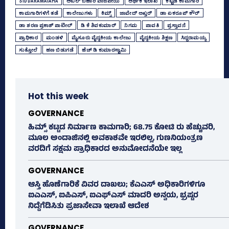
SIDDARAMAIAHA
ಅಟಲ್‌ ಬಿಹಾರಿ ವಾಜಪೇಯಿ
ಆರ್ಥಿಕ ಇಲಾಖೆ
ಕಟ್ಟಡ ಕಾಮಗಾರಿ
ಕಾಮಗಾರಿಗಳಿಗೆ ತಡೆ
ಕಾಲೇಜುಗಳು
ಕಿಮ್ಸ್‌
ಜಾವೇದ್‌ ಅಖ್ತರ್‌
ಡಾ ಏಕರೂಪ್‌ ಕೌರ್‌
ಡಾ ಶರಣ ಪ್ರಕಾಶ್‌ ಪಾಟೀಲ್‌
ಡಿ ಕೆ ಶಿವಕುಮಾರ್
ನಿಗಮ
ಪಾವತಿ
ಪ್ರಸ್ತಾವನೆ
ಪ್ರಾಧಿಕಾರ
ಮಂಡಳಿ
ಮೈಸೂರು ವೈದ್ಯಕೀಯ ಕಾಲೇಜು
ವೈದ್ಯಕೀಯ ಶಿಕ್ಷಣ
ಸಿದ್ದರಾಮಯ್ಯ
ಸುತ್ತೋಲೆ
ಹಣ ಬಿಡುಗಡೆ
ಹೆಚ್‌ ಡಿ ಕುಮಾರಸ್ವಾಮಿ
Hot this week
GOVERNANCE
ಹಿಮ್ಸ್‌ ಕಟ್ಟಡ ನಿರ್ಮಾಣ ಕಾಮಗಾರಿ; 68.75 ಕೋಟಿ ರು ಹೆಚ್ಚುವರಿ,
ಮೂಲ ಅಂದಾಜಿನಲ್ಲಿ ಅವಕಾಶವೇ ಇರಲಿಲ್ಲ, ಗುಣನಿಯಂತ್ರಣ
ವರದಿಗೆ ಸಕ್ಷಮ ಪ್ರಾಧಿಕಾರದ ಅನುಮೋದನೆಯೇ ಇಲ್ಲ
GOVERNANCE
ಆಸ್ತಿ ಹೊಣೆಗಾರಿಕೆ ವಿವರ ದಾಖಲು; ಕೆಎಎಸ್ ಅಧಿಕಾರಿಗಳಿಗೂ
ಐಎಎಸ್‌, ಐಪಿಎಸ್‌, ಐಎಫ್‌ಎಸ್‌ ಮಾದರಿ ಅನ್ವಯ, ಭ್ರಷ್ಟರ
ನಿದ್ದೆಗೆಡಿಸಿತು ಪ್ರಜಾಸೇವಾ ಇಲಾಖೆ ಆದೇಶ
GOVERNANCE