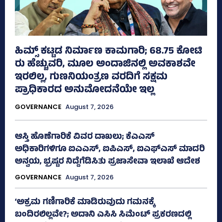
ಹಿಮ್ಸ್‌ ಕಟ್ಟಡ ನಿರ್ಮಾಣ ಕಾಮಗಾರಿ; 68.75 ಕೋಟಿ
ರು ಹೆಚ್ಚುವರಿ, ಮೂಲ ಅಂದಾಜಿನಲ್ಲಿ ಅವಕಾಶವೇ
ಇರಲಿಲ್ಲ, ಗುಣನಿಯಂತ್ರಣ ವರದಿಗೆ ಸಕ್ಷಮ
ಪ್ರಾಧಿಕಾರದ ಅನುಮೋದನೆಯೇ ಇಲ್ಲ
GOVERNANCE
August 7, 2026
ಆಸ್ತಿ ಹೊಣೆಗಾರಿಕೆ ವಿವರ ದಾಖಲು; ಕೆಎಎಸ್
ಅಧಿಕಾರಿಗಳಿಗೂ ಐಎಎಸ್‌, ಐಪಿಎಸ್‌, ಐಎಫ್‌ಎಸ್‌ ಮಾದರಿ
ಅನ್ವಯ, ಭ್ರಷ್ಟರ ನಿದ್ದೆಗೆಡಿಸಿತು ಪ್ರಜಾಸೇವಾ ಇಲಾಖೆ ಆದೇಶ
GOVERNANCE
August 7, 2026
‘ಅಕ್ರಮ ಗಣಿಗಾರಿಕೆ ಮಾಡಿರುವುದು ಗಮನಕ್ಕೆ
ಬಂದಿರಲಿಲ್ಲವೇ?; ಅದಾನಿ ಎಸಿಸಿ ಸಿಮೆಂಟ್ ಪ್ರಕರಣದಲ್ಲಿ