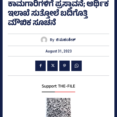
ಕಾಮಗಾರಿಗಳಿಗೆ ಪ್ರಸ್ತಾವನೆ; ಆರ್ಥಿಕ
ಇಲಾಖೆ ಸುತ್ತೋಲೆ ಬದಿಗೊತ್ತಿ
ಮೌಖಿಕ ಸೂಚನೆ
By
ಜಿ ಮಹಂತೇಶ್
August 31, 2023
Support THE-FILE