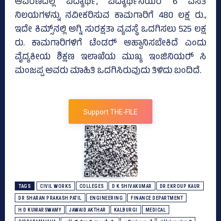
ಆವರಣದಲ್ಲಿ ವಿದ್ಯಾರ್ಥಿ, ವಿದ್ಯಾರ್ಥಿನಿಯರ 6 ವಸತಿ
ನಿಲಯಗಳನ್ನು ನವೀಕರಿಸುವ ಕಾಮಗಾರಿಗೆ 480 ಲಕ್ಷ ರು.,
ಇದೇ ಕಿಮ್ಸ್‌ನಲ್ಲಿ ಅಗ್ನಿ ಸುರಕ್ಷತಾ ವ್ಯವಸ್ಥೆ ಒದಗಿಸಲು 525 ಲಕ್ಷ
ರು. ಕಾಮಗಾರಿಗಳಿಗೆ ಟೆಂಡರ್‍‌ ಆಹ್ವಾನಿಸಬೇಕಿದೆ ಎಂದು
ವೈದ್ಯಕೀಯ ಶಿಕ್ಷಣ ಇಲಾಖೆಯ ಮುಖ್ಯ ಇಂಜಿನಿಯರ್‍‌ ಸಿ
ಮಂಜಪ್ಪ ಅವರು ಮಾಹಿತಿ ಒದಗಿಸಿರುವುದು ತಿಳಿದು ಬಂದಿದೆ.
Support THE-FILE
TAGS
CIVIL WORKS
COLLEGES
D K SHIVAKUMAR
DR EKROUP KAUR
DR SHARAN PRAKASH PATIL
ENGINEERING
FINANCE DEPARTMENT
H D KUMARSWAMY
JAWAID AKTHAR
KALBURGI
MEDICAL