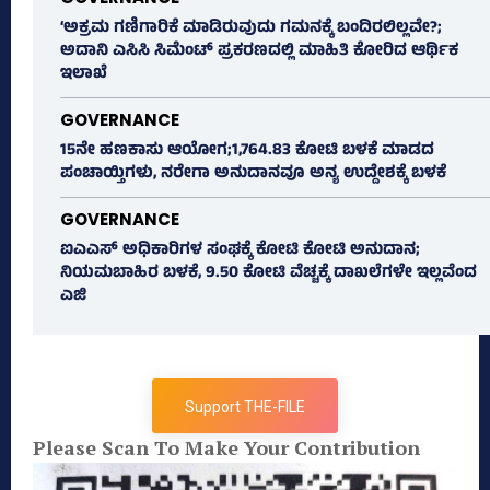
‘ಅಕ್ರಮ ಗಣಿಗಾರಿಕೆ ಮಾಡಿರುವುದು ಗಮನಕ್ಕೆ ಬಂದಿರಲಿಲ್ಲವೇ?;
ಅದಾನಿ ಎಸಿಸಿ ಸಿಮೆಂಟ್ ಪ್ರಕರಣದಲ್ಲಿ ಮಾಹಿತಿ ಕೋರಿದ ಆರ್ಥಿಕ
ಇಲಾಖೆ
GOVERNANCE
15ನೇ ಹಣಕಾಸು ಆಯೋಗ;1,764.83 ಕೋಟಿ ಬಳಕೆ ಮಾಡದ
ಪಂಚಾಯ್ತಿಗಳು, ನರೇಗಾ ಅನುದಾನವೂ ಅನ್ಯ ಉದ್ದೇಶಕ್ಕೆ ಬಳಕೆ
GOVERNANCE
ಐಎಎಸ್‌ ಅಧಿಕಾರಿಗಳ ಸಂಘಕ್ಕೆ ಕೋಟಿ ಕೋಟಿ ಅನುದಾನ;
ನಿಯಮಬಾಹಿರ ಬಳಕೆ, 9.50 ಕೋಟಿ ವೆಚ್ಚಕ್ಕೆ ದಾಖಲೆಗಳೇ ಇಲ್ಲವೆಂದ
ಎಜಿ
Support THE-FILE
Please Scan To Make Your Contribution