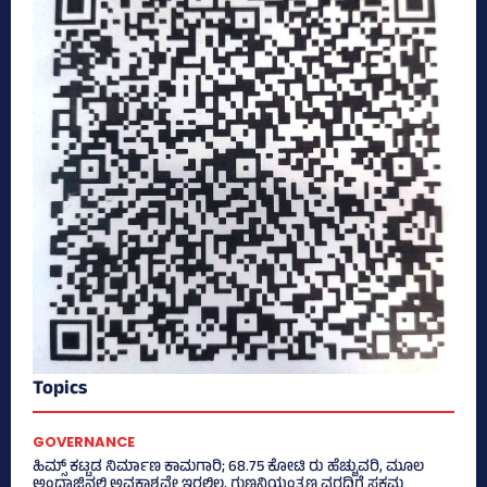
Topics
GOVERNANCE
ಹಿಮ್ಸ್‌ ಕಟ್ಟಡ ನಿರ್ಮಾಣ ಕಾಮಗಾರಿ; 68.75 ಕೋಟಿ ರು ಹೆಚ್ಚುವರಿ, ಮೂಲ
ಅಂದಾಜಿನಲ್ಲಿ ಅವಕಾಶವೇ ಇರಲಿಲ್ಲ, ಗುಣನಿಯಂತ್ರಣ ವರದಿಗೆ ಸಕ್ಷಮ