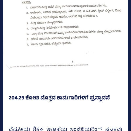
204.25 ಕೋಟಿ ಮೊತ್ತದ ಕಾಮಗಾರಿಗಳಿಗೆ ಪ್ರಸ್ತಾವನೆ
ವೈದ್ಯಕೀಯ ಶಿಕ್ಷಣ ಇಲಾಖೆಯ ಇಂಜಿನಿಯರಿಂಗ್‌ ಘಟಕವು