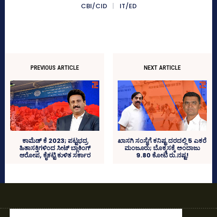
CBI/CID
IT/ED
PREVIOUS ARTICLE
NEXT ARTICLE
ಕಾಮೆಡ್‌ ಕೆ 2023; ಪಟ್ಟಭದ್ರ
ಖಾಸಗಿ ಸಂಸ್ಥೆಗೆ ಕನಿಷ್ಟ ದರದಲ್ಲಿ 5 ಎಕರೆ
ಹಿತಾಸಕ್ತಿಗಳಿಂದ ಸೀಟ್‌ ಬ್ಲಾಕಿಂಗ್‌
ಮಂಜೂರು; ಬೊಕ್ಕಸಕ್ಕೆ ಅಂದಾಜು
ಆರೋಪ, ಕೈಕಟ್ಟಿ ಕುಳಿತ ಸರ್ಕಾರ
9.80 ಕೋಟಿ ರು.ನಷ್ಟ!