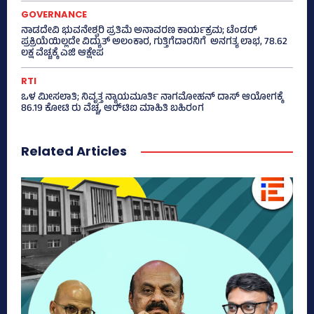
GOVERNANCE
ನಾಡದೇವಿ ಭುವನೇಶ್ವರಿ ಪ್ರತಿಮೆ ಅನಾವರಣ ಕಾರ್ಯಕ್ರಮ; ಟೆಂಡರ್
ಪ್ರಕ್ರಿಯೆಯಿಲ್ಲದೇ ವಿದ್ಯುತ್‌ ಅಲಂಕಾರ, ಗುತ್ತಿಗೆದಾರನಿಗೆ ಅನಗತ್ಯ ಲಾಭ, 78.62
ಲಕ್ಷ ವೆಚ್ಚಕ್ಕೆ ಎಜಿ ಆಕ್ಷೇಪ
RTI
ಒಳ ಮೀಸಲಾತಿ; ನಿವೃತ್ತ ನ್ಯಾಯಮೂರ್ತಿ ನಾಗಮೋಹನ್ ದಾಸ್ ಆಯೋಗಕ್ಕೆ
86.19 ಕೋಟಿ ರು ವೆಚ್ಚ, ಆರ್‍‌ಟಿಐ ಮಾಹಿತಿ ಬಹಿರಂಗ
Related Articles