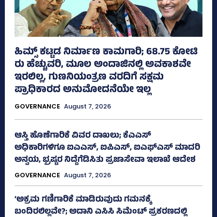
ಹಿಮ್ಸ್‌ ಕಟ್ಟಡ ನಿರ್ಮಾಣ ಕಾಮಗಾರಿ; 68.75 ಕೋಟಿ
ರು ಹೆಚ್ಚುವರಿ, ಮೂಲ ಅಂದಾಜಿನಲ್ಲಿ ಅವಕಾಶವೇ
ಇರಲಿಲ್ಲ, ಗುಣನಿಯಂತ್ರಣ ವರದಿಗೆ ಸಕ್ಷಮ
ಪ್ರಾಧಿಕಾರದ ಅನುಮೋದನೆಯೇ ಇಲ್ಲ
GOVERNANCE
August 7, 2026
ಆಸ್ತಿ ಹೊಣೆಗಾರಿಕೆ ವಿವರ ದಾಖಲು; ಕೆಎಎಸ್
ಅಧಿಕಾರಿಗಳಿಗೂ ಐಎಎಸ್‌, ಐಪಿಎಸ್‌, ಐಎಫ್‌ಎಸ್‌ ಮಾದರಿ
ಅನ್ವಯ, ಭ್ರಷ್ಟರ ನಿದ್ದೆಗೆಡಿಸಿತು ಪ್ರಜಾಸೇವಾ ಇಲಾಖೆ ಆದೇಶ
GOVERNANCE
August 7, 2026
‘ಅಕ್ರಮ ಗಣಿಗಾರಿಕೆ ಮಾಡಿರುವುದು ಗಮನಕ್ಕೆ
ಬಂದಿರಲಿಲ್ಲವೇ?; ಅದಾನಿ ಎಸಿಸಿ ಸಿಮೆಂಟ್ ಪ್ರಕರಣದಲ್ಲಿ