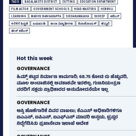
TAGS
BAGALAKOTE DISTRICT
CUTTING
EDUCATION DEPARTMENT
FILM ACTOR
GOVERNMENT SCHOOLS
HEAD MASTERS
HEBBULI
LEARNING
MADHU BANGARAPPA
SIDDARAMAIAHA
SUDEEP
ಕಟಿಂಗ್‌
ಕಲಿಕೆಗೆ ಹಿನ್ನಡೆ
ಜಮಖಂಡಿ
ಶಾಲಾ ವಿದ್ಯಾರ್ಥಿಗಳು
ಶಿವಾಜಿನಾಯಕ್‌
ಹೆಬ್ಬುಲಿ
ಹೇರ್‍‌ ಕಟಿಂಗ್‌
Hot this week
GOVERNANCE
ಹಿಮ್ಸ್‌ ಕಟ್ಟಡ ನಿರ್ಮಾಣ ಕಾಮಗಾರಿ; 68.75 ಕೋಟಿ ರು ಹೆಚ್ಚುವರಿ,
ಮೂಲ ಅಂದಾಜಿನಲ್ಲಿ ಅವಕಾಶವೇ ಇರಲಿಲ್ಲ, ಗುಣನಿಯಂತ್ರಣ
ವರದಿಗೆ ಸಕ್ಷಮ ಪ್ರಾಧಿಕಾರದ ಅನುಮೋದನೆಯೇ ಇಲ್ಲ
GOVERNANCE
ಆಸ್ತಿ ಹೊಣೆಗಾರಿಕೆ ವಿವರ ದಾಖಲು; ಕೆಎಎಸ್ ಅಧಿಕಾರಿಗಳಿಗೂ
ಐಎಎಸ್‌, ಐಪಿಎಸ್‌, ಐಎಫ್‌ಎಸ್‌ ಮಾದರಿ ಅನ್ವಯ, ಭ್ರಷ್ಟರ
ನಿದ್ದೆಗೆಡಿಸಿತು ಪ್ರಜಾಸೇವಾ ಇಲಾಖೆ ಆದೇಶ