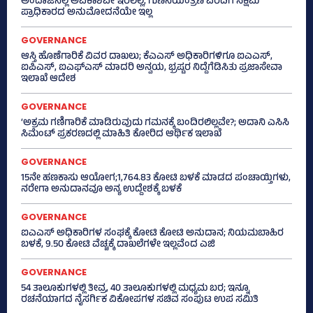
ಅಂದಾಜಿನಲ್ಲಿ ಅವಕಾಶವೇ ಇರಲಿಲ್ಲ, ಗುಣನಿಯಂತ್ರಣ ವರದಿಗೆ ಸಕ್ಷಮ
ಪ್ರಾಧಿಕಾರದ ಅನುಮೋದನೆಯೇ ಇಲ್ಲ
GOVERNANCE
ಆಸ್ತಿ ಹೊಣೆಗಾರಿಕೆ ವಿವರ ದಾಖಲು; ಕೆಎಎಸ್ ಅಧಿಕಾರಿಗಳಿಗೂ ಐಎಎಸ್‌,
ಐಪಿಎಸ್‌, ಐಎಫ್‌ಎಸ್‌ ಮಾದರಿ ಅನ್ವಯ, ಭ್ರಷ್ಟರ ನಿದ್ದೆಗೆಡಿಸಿತು ಪ್ರಜಾಸೇವಾ
ಇಲಾಖೆ ಆದೇಶ
GOVERNANCE
‘ಅಕ್ರಮ ಗಣಿಗಾರಿಕೆ ಮಾಡಿರುವುದು ಗಮನಕ್ಕೆ ಬಂದಿರಲಿಲ್ಲವೇ?; ಅದಾನಿ ಎಸಿಸಿ
ಸಿಮೆಂಟ್ ಪ್ರಕರಣದಲ್ಲಿ ಮಾಹಿತಿ ಕೋರಿದ ಆರ್ಥಿಕ ಇಲಾಖೆ
GOVERNANCE
15ನೇ ಹಣಕಾಸು ಆಯೋಗ;1,764.83 ಕೋಟಿ ಬಳಕೆ ಮಾಡದ ಪಂಚಾಯ್ತಿಗಳು,
ನರೇಗಾ ಅನುದಾನವೂ ಅನ್ಯ ಉದ್ದೇಶಕ್ಕೆ ಬಳಕೆ
GOVERNANCE
ಐಎಎಸ್‌ ಅಧಿಕಾರಿಗಳ ಸಂಘಕ್ಕೆ ಕೋಟಿ ಕೋಟಿ ಅನುದಾನ; ನಿಯಮಬಾಹಿರ
ಬಳಕೆ, 9.50 ಕೋಟಿ ವೆಚ್ಚಕ್ಕೆ ದಾಖಲೆಗಳೇ ಇಲ್ಲವೆಂದ ಎಜಿ
GOVERNANCE
54 ತಾಲೂಕುಗಳಲ್ಲಿ ತೀವ್ರ, 40 ತಾಲೂಕುಗಳಲ್ಲಿ ಮಧ್ಯಮ ಬರ; ಇನ್ನೂ
ರಚನೆಯಾಗದ ನೈಸರ್ಗಿಕ ವಿಕೋಪಗಳ ಸಚಿವ ಸಂಪುಟ ಉಪ ಸಮಿತಿ