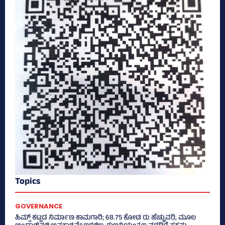
Topics
GOVERNANCE
ಹಿಮ್ಸ್‌ ಕಟ್ಟಡ ನಿರ್ಮಾಣ ಕಾಮಗಾರಿ; 68.75 ಕೋಟಿ ರು ಹೆಚ್ಚುವರಿ, ಮೂಲ