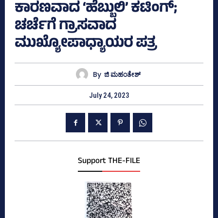
ಕಾರಣವಾದ ‘ಹೆಬ್ಬುಲಿ’ ಕಟಿಂಗ್‌;
ಚರ್ಚೆಗೆ ಗ್ರಾಸವಾದ
ಮುಖ್ಯೋಪಾಧ್ಯಾಯರ ಪತ್ರ
By
ಜಿ ಮಹಂತೇಶ್
July 24, 2023
Support THE-FILE