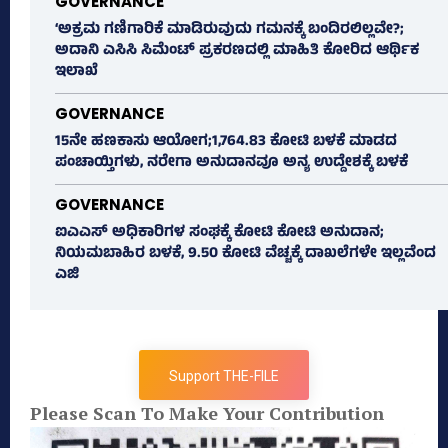
GOVERNANCE
‘ಅಕ್ರಮ ಗಣಿಗಾರಿಕೆ ಮಾಡಿರುವುದು ಗಮನಕ್ಕೆ ಬಂದಿರಲಿಲ್ಲವೇ?;
ಅದಾನಿ ಎಸಿಸಿ ಸಿಮೆಂಟ್ ಪ್ರಕರಣದಲ್ಲಿ ಮಾಹಿತಿ ಕೋರಿದ ಆರ್ಥಿಕ
ಇಲಾಖೆ
GOVERNANCE
15ನೇ ಹಣಕಾಸು ಆಯೋಗ;1,764.83 ಕೋಟಿ ಬಳಕೆ ಮಾಡದ
ಪಂಚಾಯ್ತಿಗಳು, ನರೇಗಾ ಅನುದಾನವೂ ಅನ್ಯ ಉದ್ದೇಶಕ್ಕೆ ಬಳಕೆ
GOVERNANCE
ಐಎಎಸ್‌ ಅಧಿಕಾರಿಗಳ ಸಂಘಕ್ಕೆ ಕೋಟಿ ಕೋಟಿ ಅನುದಾನ;
ನಿಯಮಬಾಹಿರ ಬಳಕೆ, 9.50 ಕೋಟಿ ವೆಚ್ಚಕ್ಕೆ ದಾಖಲೆಗಳೇ ಇಲ್ಲವೆಂದ
ಎಜಿ
Support THE-FILE
Please Scan To Make Your Contribution