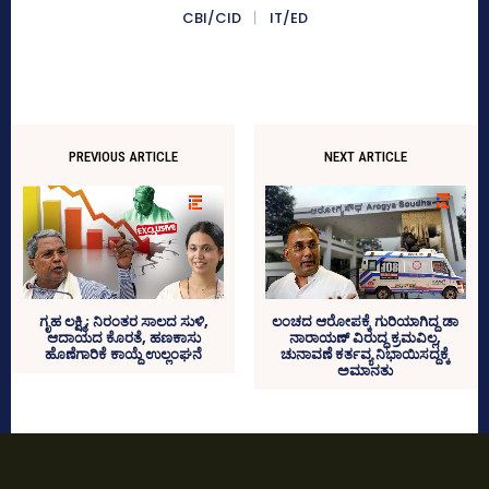
CBI/CID
IT/ED
PREVIOUS ARTICLE
NEXT ARTICLE
ಗೃಹ ಲಕ್ಷ್ಮಿ; ನಿರಂತರ ಸಾಲದ ಸುಳಿ,
ಲಂಚದ ಆರೋಪಕ್ಕೆ ಗುರಿಯಾಗಿದ್ದ ಡಾ
ಆದಾಯದ ಕೊರತೆ, ಹಣಕಾಸು
ನಾರಾಯಣ್‌ ವಿರುದ್ಧ ಕ್ರಮವಿಲ್ಲ,
ಹೊಣೆಗಾರಿಕೆ ಕಾಯ್ದೆ ಉಲ್ಲಂಘನೆ
ಚುನಾವಣೆ ಕರ್ತವ್ಯ ನಿಭಾಯಿಸದ್ದಕ್ಕೆ
ಅಮಾನತು