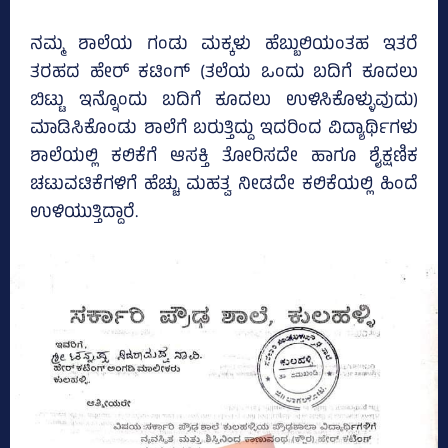
ನಮ್ಮ ಶಾಲೆಯ ಗಂಡು ಮಕ್ಕಳು ಹೆಬ್ಬುಲಿಯಂತಹ ಇತರೆ
ತರಹದ ಹೇರ್‌ ಕಟಿಂಗ್‌ (ತಲೆಯ ಒಂದು ಬದಿಗೆ ಕೂದಲು
ಬಿಟ್ಟು ಇನ್ನೊಂದು ಬದಿಗೆ ಕೂದಲು ಉಳಿಸಿಕೊಳ್ಳುವುದು)
ಮಾಡಿಸಿಕೊಂಡು ಶಾಲೆಗೆ ಬರುತ್ತಿದ್ದು ಇದರಿಂದ ವಿದ್ಯಾರ್ಥಿಗಳು
ಶಾಲೆಯಲ್ಲಿ ಕಲಿಕೆಗೆ ಆಸಕ್ತಿ ತೋರಿಸದೇ ಹಾಗೂ ಶೈಕ್ಷಣಿಕ
ಚಟುವಟಿಕೆಗಳಿಗೆ ಹೆಚ್ಚು ಮಹತ್ವ ನೀಡದೇ ಕಲಿಕೆಯಲ್ಲಿ ಹಿಂದೆ
ಉಳಿಯುತ್ತಿದ್ದಾರೆ.