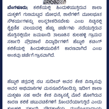
ಬೆಂಗಳೂರು;
ಕಲಿಕೆಯಲ್ಲಿ ಹಿಂದುಳಿಯುತ್ತಿರುವ ಶಾಲಾ
ಮಕ್ಕಳಿಗೆ ಗುಣಮಟ್ಟದ ಬೋಧನೆ, ಶಾಲೆಗಳಿಗೆ ಮೂಲಭೂತ
ಸೌಕರ್ಯಗಳನ್ನು ಉನ್ನತೀಕರಿಸಬೇಕು ಎಂಬ ನಿಟ್ಟಿನಲ್ಲಿ
ಶೈಕ್ಷಣಿಕ ವಲಯದಲ್ಲಿ ಹೆಚ್ಚು ಚರ್ಚೆಗಳು ನಡೆಯುತ್ತಿರುವ
ಹೊತ್ತಿನಲ್ಲಿಯೇ ಜಮಖಂಡಿ ತಾಲೂಕಿನ ಕುಲಹಳ್ಳಿ ಗ್ರಾಮದ
ಸರ್ಕಾರಿ ಪ್ರೌಢಶಾಲೆ ವಿದ್ಯಾರ್ಥಿಗಳಿಗೆ ಹೆಬ್ಬುಲಿ ಕಟಿಂಗ್‌
ಕಲಿಕೆಯಲ್ಲಿ ಹಿಂದುಳಿಯುವಿಕೆಗೆ ಕಾರಣವಾಗಿದೆ ಎಂಬ
ಅಂಶವು ಚರ್ಚೆಗೆ ಗ್ರಾಸವಾಗಿದೆ.
ಹೆಬ್ಬುಲಿ ಚಿತ್ರದಲ್ಲಿ ನಟ ಸುದೀಪ್‌ ಅವರ ಕೇಶ ವಿನ್ಯಾಸವು
ಅವರ ಅಭಿಮಾನಿಗಳ ಮನಸೂರೆಗೊಂಡಿತ್ತು. ಇದೀಗ ಶಾಲಾ
ಮಕ್ಕಳೂ ಸಹ ಅದೇ ಕೇಶ ವಿನ್ಯಾಸಕ್ಕೆ ಮೊರೆ ಹೋಗಿರುವ
ಕಾರಣ ಕಲಿಕೆ ಚಟುವಟಿಕೆಗಳಿಗೆ ತೊಂದರೆಯಾಗುತ್ತಿದೆ ಎಂದು