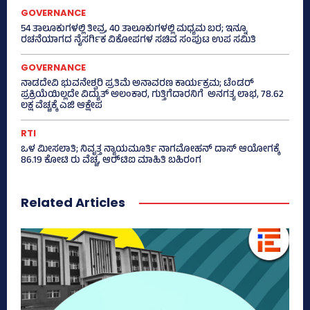
GOVERNANCE
54 ತಾಲೂಕುಗಳಲ್ಲಿ ತೀವ್ರ, 40 ತಾಲೂಕುಗಳಲ್ಲಿ ಮಧ್ಯಮ ಬರ; ಇನ್ನೂ
ರಚನೆಯಾಗದ ನೈಸರ್ಗಿಕ ವಿಕೋಪಗಳ ಸಚಿವ ಸಂಪುಟ ಉಪ ಸಮಿತಿ
GOVERNANCE
ನಾಡದೇವಿ ಭುವನೇಶ್ವರಿ ಪ್ರತಿಮೆ ಅನಾವರಣ ಕಾರ್ಯಕ್ರಮ; ಟೆಂಡರ್
ಪ್ರಕ್ರಿಯೆಯಿಲ್ಲದೇ ವಿದ್ಯುತ್‌ ಅಲಂಕಾರ, ಗುತ್ತಿಗೆದಾರನಿಗೆ ಅನಗತ್ಯ ಲಾಭ, 78.62
ಲಕ್ಷ ವೆಚ್ಚಕ್ಕೆ ಎಜಿ ಆಕ್ಷೇಪ
RTI
ಒಳ ಮೀಸಲಾತಿ; ನಿವೃತ್ತ ನ್ಯಾಯಮೂರ್ತಿ ನಾಗಮೋಹನ್ ದಾಸ್ ಆಯೋಗಕ್ಕೆ
86.19 ಕೋಟಿ ರು ವೆಚ್ಚ, ಆರ್‍‌ಟಿಐ ಮಾಹಿತಿ ಬಹಿರಂಗ
Related Articles