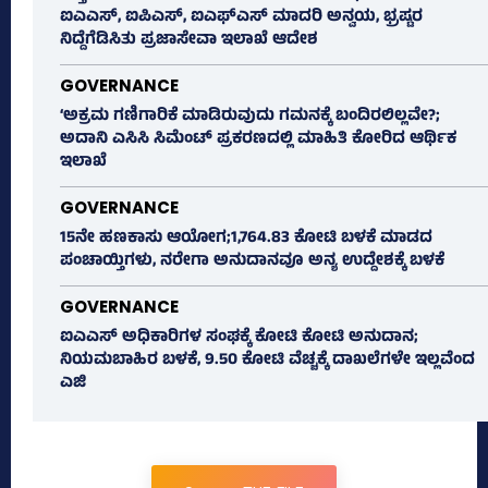
ಐಎಎಸ್‌, ಐಪಿಎಸ್‌, ಐಎಫ್‌ಎಸ್‌ ಮಾದರಿ ಅನ್ವಯ, ಭ್ರಷ್ಟರ
ನಿದ್ದೆಗೆಡಿಸಿತು ಪ್ರಜಾಸೇವಾ ಇಲಾಖೆ ಆದೇಶ
GOVERNANCE
‘ಅಕ್ರಮ ಗಣಿಗಾರಿಕೆ ಮಾಡಿರುವುದು ಗಮನಕ್ಕೆ ಬಂದಿರಲಿಲ್ಲವೇ?;
ಅದಾನಿ ಎಸಿಸಿ ಸಿಮೆಂಟ್ ಪ್ರಕರಣದಲ್ಲಿ ಮಾಹಿತಿ ಕೋರಿದ ಆರ್ಥಿಕ
ಇಲಾಖೆ
GOVERNANCE
15ನೇ ಹಣಕಾಸು ಆಯೋಗ;1,764.83 ಕೋಟಿ ಬಳಕೆ ಮಾಡದ
ಪಂಚಾಯ್ತಿಗಳು, ನರೇಗಾ ಅನುದಾನವೂ ಅನ್ಯ ಉದ್ದೇಶಕ್ಕೆ ಬಳಕೆ
GOVERNANCE
ಐಎಎಸ್‌ ಅಧಿಕಾರಿಗಳ ಸಂಘಕ್ಕೆ ಕೋಟಿ ಕೋಟಿ ಅನುದಾನ;
ನಿಯಮಬಾಹಿರ ಬಳಕೆ, 9.50 ಕೋಟಿ ವೆಚ್ಚಕ್ಕೆ ದಾಖಲೆಗಳೇ ಇಲ್ಲವೆಂದ
ಎಜಿ