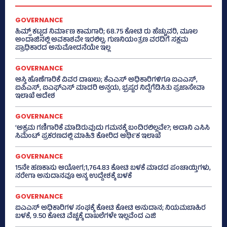
GOVERNANCE
ಹಿಮ್ಸ್‌ ಕಟ್ಟಡ ನಿರ್ಮಾಣ ಕಾಮಗಾರಿ; 68.75 ಕೋಟಿ ರು ಹೆಚ್ಚುವರಿ, ಮೂಲ
ಅಂದಾಜಿನಲ್ಲಿ ಅವಕಾಶವೇ ಇರಲಿಲ್ಲ, ಗುಣನಿಯಂತ್ರಣ ವರದಿಗೆ ಸಕ್ಷಮ
ಪ್ರಾಧಿಕಾರದ ಅನುಮೋದನೆಯೇ ಇಲ್ಲ
GOVERNANCE
ಆಸ್ತಿ ಹೊಣೆಗಾರಿಕೆ ವಿವರ ದಾಖಲು; ಕೆಎಎಸ್ ಅಧಿಕಾರಿಗಳಿಗೂ ಐಎಎಸ್‌,
ಐಪಿಎಸ್‌, ಐಎಫ್‌ಎಸ್‌ ಮಾದರಿ ಅನ್ವಯ, ಭ್ರಷ್ಟರ ನಿದ್ದೆಗೆಡಿಸಿತು ಪ್ರಜಾಸೇವಾ
ಇಲಾಖೆ ಆದೇಶ
GOVERNANCE
‘ಅಕ್ರಮ ಗಣಿಗಾರಿಕೆ ಮಾಡಿರುವುದು ಗಮನಕ್ಕೆ ಬಂದಿರಲಿಲ್ಲವೇ?; ಅದಾನಿ ಎಸಿಸಿ
ಸಿಮೆಂಟ್ ಪ್ರಕರಣದಲ್ಲಿ ಮಾಹಿತಿ ಕೋರಿದ ಆರ್ಥಿಕ ಇಲಾಖೆ
GOVERNANCE
15ನೇ ಹಣಕಾಸು ಆಯೋಗ;1,764.83 ಕೋಟಿ ಬಳಕೆ ಮಾಡದ ಪಂಚಾಯ್ತಿಗಳು,
ನರೇಗಾ ಅನುದಾನವೂ ಅನ್ಯ ಉದ್ದೇಶಕ್ಕೆ ಬಳಕೆ
GOVERNANCE
ಐಎಎಸ್‌ ಅಧಿಕಾರಿಗಳ ಸಂಘಕ್ಕೆ ಕೋಟಿ ಕೋಟಿ ಅನುದಾನ; ನಿಯಮಬಾಹಿರ
ಬಳಕೆ, 9.50 ಕೋಟಿ ವೆಚ್ಚಕ್ಕೆ ದಾಖಲೆಗಳೇ ಇಲ್ಲವೆಂದ ಎಜಿ