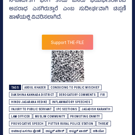
ಸೌಹಾರ್ದತೆಗೆ ಭಂಗ ತಂದು ಜನರು ಭಯಭೀತರಾಗುವ
ಅಪರಾಧ ಎಸಗಿರುತ್ತಾರೆ ಎಂಬ ಸುದೀರ್ಘವಾಗಿ ಟಿಪ್ಪಣಿ
ಹಾಳೆಯಲ್ಲಿ ವಿವರಿಸಲಾಗಿದೆ.
Support THE-FILE
TAGS
ABDUL KHADER
CONDUCING TO PUBLIC MISCHIEF
DAKSHINA KANNADA DISTRICT
DEROGATORY COMMENTS
FIR
HINDU JAGARANA VEDIKE
INFLAMMATORY SPEECHES
INJURY TO PUBLIC SERVANT
IPC SECTIONS
JAGADISH KARANTH
LAW OFFICER
MUSLIM COMMUNITY
PROMOTING ENMITY
PROVOCATIVE SPEECH
PUTTUR RURAL POLICE STATION
THREAT
ಅಪರಾಧ ಎಸಗಲು ಪ್ರೇರಣೆ
ಅಬ್ದುಲ್‌ ಖದೀರ್‌
ಅಬ್ದುಲ್ ಖಾದರ್‌
ಆಡಿಯೋ