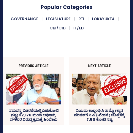
Popular Categories
GOVERNANCE
LEGISLATURE
RTI
LOKAYUKTA
CBI/CID
IT/ED
PREVIOUS ARTICLE
NEXT ARTICLE
ನಿಯಮ ಉಲ್ಲಂಘಿಸಿ ರಾಷ್ಟ್ರೋತ್ಥಾನ
ಸಮವಸ್ತ್ರ ವಿತರಣೆಯಲ್ಲಿ ಬಹುಕೋಟಿ
ಪರಿಷತ್‌ಗೆ ಸಿ ಎ ನಿವೇಶನ ; ಬೊಕ್ಕಸಕ್ಕೆ
ನಷ್ಟ; 32,176 ಮಂದಿ ಅಧಿಕಾರಿ,
7.50 ಕೋಟಿ ನಷ್ಟ
ನೌಕರರ ವಿರುದ್ಧ ಕ್ರಮಕ್ಕೆ ಹಿಂದೇಟು