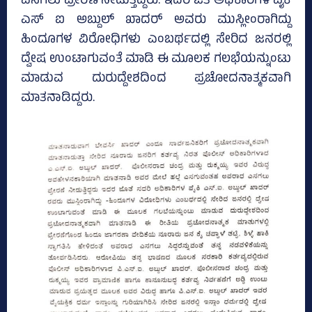
ಎಸಗಲು ಪ್ರೇರಣೆ ನೀಡುತ್ತಿದ್ದರು. ಇದರ ಜತೆ ಅಧಿಕಾರಿಗಳ ಪೈಕಿ
ಎಸ್‌ ಐ ಅಬ್ದುಲ್‌ ಖಾದರ್‌ ಅವರು ಮುಸ್ಲೀಂರಾಗಿದ್ದು
ಹಿಂದೂಗಳ ವಿರೋಧಿಗಳು ಎಂಬರ್ಥದಲ್ಲಿ ಸೇರಿದ ಜನರಲ್ಲಿ
ದ್ವೇಷ ಉಂಟಾಗುವಂತೆ ಮಾಡಿ ಈ ಮೂಲಕ ಗಲಭೆಯನ್ನುಂಟು
ಮಾಡುವ ದುರುದ್ದೇಶದಿಂದ ಪ್ರಚೋದನಾತ್ಮಕವಾಗಿ
ಮಾತನಾಡಿದ್ದರು.