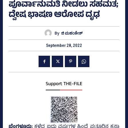
ಪೂರ್ವಾನುಮತಿ ನೀಡಲು ಸಹಮತ;
ದ್ವೇಷ ಭಾಷಣ ಆರೋಪ ದೃಢ
By
ಜಿ ಮಹಂತೇಶ್
September 28, 2022
Support THE-FILE
ಬೆಂಗಳೂರು;
ಕಳೆದ ಐದು ವರ್ಷಗಳ ಹಿಂದೆ ಪುತ್ತೂರಿನ ಕಸ್ಬಾ