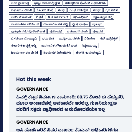
ಆರಗ ಜ್ಞಾನೇಂದ್ರ
ಇಸ್ಲಾಂ ಧರ್ಮದಲ್ಲಿ ದ್ವೇಷ
ಕರ್ತವ್ಯನಿರತ ಪೊಲೀಸ್‌ ಅಧಿಕಾರಿಗಳು
ಕಾನೂನು ಅಧಿಕಾರಿ
ಕೋಮು ಗಲಭೆ
ಗಲಭೆ
ಗಲಭೆ ದುರುದ್ದೇಶ
ಗಲಭೇ
ಗೃಹ ಸಚಿವ
ಜಗದೀಶ್‌ ಕಾರಂತ್
ಟಿಪ್ಪಣಿ
ಡಿ ಕೆ ಶಿವಕುಮಾರ್
ತನಿಖಾಧಿಕಾರಿ
ದಕ್ಷಿಣ ಕನ್ನಡ ಜಿಲ್ಲೆ
ದಾಖಲಾತಿಗಳ ಪರಿಶೀಲನೆ
ದೋಷಾರೋಪಣೆ ಪಟ್ಟಿ
ದ್ವೇಷ ಭಾಷಣ
ಪುತ್ತೂರು
ಪುತ್ತೂರು ನಗರ ಪೊಲೀಸ್‌ ಠಾಣೆ
ಪ್ರಚೋದನೆ
ಪ್ರಚೋದನೆ ಮಾತು
ಪ್ರಸ್ತಾವನೆ
ಬಸವರಾಜ ಬೊಮ್ಮಾಯಿ
ಭಯಭೀತ
ಮುಸ್ಲಿಂ ಯುವಕರು
ವಿಡಿಯೋ
ಸಬ್‌ ಇನ್ಸ್‌ಪೆಕ್ಟರ್‌
ಸರ್ಕಾರಿ ಕರ್ತವ್ಯಕ್ಕೆ ಅಡ್ಡಿ
ಸಾರ್ವಜನಿಕ ಸೌಹಾರ್ದತೆಗೆ ಭಂಗ
ಸಿದ್ದರಾಮಯ್ಯ
ಹಿಂದೂ ಜಾಗರಣ ವೇದಿಕೆ
ಹಿಂದೂಗಳ ವಿರೋಧಿಗಳು
ಹೆಚ್‌ ಡಿ ಕುಮಾರಸ್ವಾಮಿ
Hot this week
GOVERNANCE
ಹಿಮ್ಸ್‌ ಕಟ್ಟಡ ನಿರ್ಮಾಣ ಕಾಮಗಾರಿ; 68.75 ಕೋಟಿ ರು ಹೆಚ್ಚುವರಿ,
ಮೂಲ ಅಂದಾಜಿನಲ್ಲಿ ಅವಕಾಶವೇ ಇರಲಿಲ್ಲ, ಗುಣನಿಯಂತ್ರಣ
ವರದಿಗೆ ಸಕ್ಷಮ ಪ್ರಾಧಿಕಾರದ ಅನುಮೋದನೆಯೇ ಇಲ್ಲ
GOVERNANCE
ಆಸ್ತಿ ಹೊಣೆಗಾರಿಕೆ ವಿವರ ದಾಖಲು; ಕೆಎಎಸ್ ಅಧಿಕಾರಿಗಳಿಗೂ