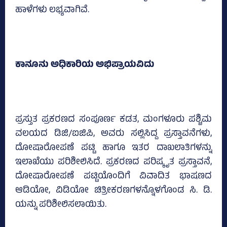
ಹಾಳೆಗಳು ಲಭ್ಯವಾಗಿವೆ.
ಕಾನೂನು ಅಧಿಕಾರಿಯ ಅಭಿಪ್ರಾಯವಿದು
ಪ್ರಸ್ತುತ ಪ್ರಕರಣದ ಸಂಪೂರ್ಣ ಕಡತ, ಮಂಗಳೂರು ಪಶ್ಚಿಮ
ವಲಯದ ಡಿಜಿ/ಐಜಿಪಿ, ಅವರು ಸಲ್ಲಿಸಿದ್ದ ಪ್ರಸ್ತಾವನೆಗಳು,
ದೋಷಾರೋಪಣೆ ಪಟ್ಟಿ ಹಾಗೂ ಇತರ ದಾಖಲಾತಿಗಳನ್ನು
ಇಲಾಖೆಯು ಪರಿಶೀಲಿಸಿದೆ. ಪ್ರಕರಣದ ಪರಿಷ್ಕೃತ ಪ್ರಸ್ತಾವನೆ,
ದೋಷಾರೋಪಣೆ ಪಟ್ಟಿಯೊಂದಿಗೆ ವಿವಾದಿತ ಭಾಷಣದ
ಆಡಿಯೋ, ವಿಡಿಯೋ ಚಿತ್ರೀಕರಣಗಳನ್ನೊಳಗೊಂಡ ಸಿ. ಡಿ.
ಯನ್ನು ಪರಿಶೀಲಿಸಲಾಯಿತು.