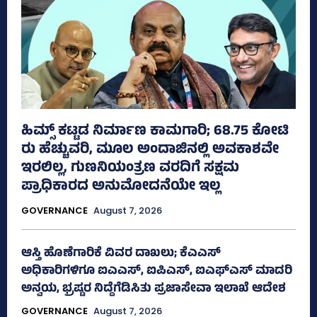
ಹಿಮ್ಸ್‌ ಕಟ್ಟಡ ನಿರ್ಮಾಣ ಕಾಮಗಾರಿ; 68.75 ಕೋಟಿ
ರು ಹೆಚ್ಚುವರಿ, ಮೂಲ ಅಂದಾಜಿನಲ್ಲಿ ಅವಕಾಶವೇ
ಇರಲಿಲ್ಲ, ಗುಣನಿಯಂತ್ರಣ ವರದಿಗೆ ಸಕ್ಷಮ
ಪ್ರಾಧಿಕಾರದ ಅನುಮೋದನೆಯೇ ಇಲ್ಲ
GOVERNANCE
August 7, 2026
ಆಸ್ತಿ ಹೊಣೆಗಾರಿಕೆ ವಿವರ ದಾಖಲು; ಕೆಎಎಸ್
ಅಧಿಕಾರಿಗಳಿಗೂ ಐಎಎಸ್‌, ಐಪಿಎಸ್‌, ಐಎಫ್‌ಎಸ್‌ ಮಾದರಿ
ಅನ್ವಯ, ಭ್ರಷ್ಟರ ನಿದ್ದೆಗೆಡಿಸಿತು ಪ್ರಜಾಸೇವಾ ಇಲಾಖೆ ಆದೇಶ
GOVERNANCE
August 7, 2026