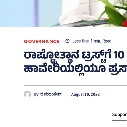
GOVERNANCE
Less than 1
min.
Read
ರಾಷ್ಟ್ರೋತ್ಥಾನ ಟ್ರಸ್ಟ್‌ಗೆ 
ಹಾವೇರಿಯಲ್ಲಿಯೂ ಪ್ರಸ್
By
ಜಿ ಮಹಂತೇಶ್
August 10, 2022
Suppor