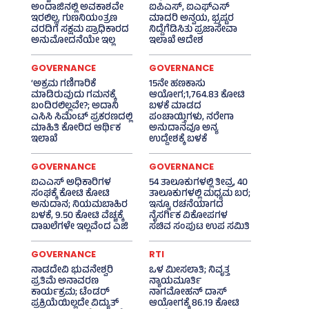
ಅಂದಾಜಿನಲ್ಲಿ ಅವಕಾಶವೇ
ಐಪಿಎಸ್‌, ಐಎಫ್‌ಎಸ್‌
ಇರಲಿಲ್ಲ, ಗುಣನಿಯಂತ್ರಣ
ಮಾದರಿ ಅನ್ವಯ, ಭ್ರಷ್ಟರ
ವರದಿಗೆ ಸಕ್ಷಮ ಪ್ರಾಧಿಕಾರದ
ನಿದ್ದೆಗೆಡಿಸಿತು ಪ್ರಜಾಸೇವಾ
ಅನುಮೋದನೆಯೇ ಇಲ್ಲ
ಇಲಾಖೆ ಆದೇಶ
GOVERNANCE
GOVERNANCE
‘ಅಕ್ರಮ ಗಣಿಗಾರಿಕೆ
15ನೇ ಹಣಕಾಸು
ಮಾಡಿರುವುದು ಗಮನಕ್ಕೆ
ಆಯೋಗ;1,764.83 ಕೋಟಿ
ಬಂದಿರಲಿಲ್ಲವೇ?; ಅದಾನಿ
ಬಳಕೆ ಮಾಡದ
ಎಸಿಸಿ ಸಿಮೆಂಟ್ ಪ್ರಕರಣದಲ್ಲಿ
ಪಂಚಾಯ್ತಿಗಳು, ನರೇಗಾ
ಮಾಹಿತಿ ಕೋರಿದ ಆರ್ಥಿಕ
ಅನುದಾನವೂ ಅನ್ಯ
ಇಲಾಖೆ
ಉದ್ದೇಶಕ್ಕೆ ಬಳಕೆ
GOVERNANCE
GOVERNANCE
ಐಎಎಸ್‌ ಅಧಿಕಾರಿಗಳ
54 ತಾಲೂಕುಗಳಲ್ಲಿ ತೀವ್ರ, 40
ಸಂಘಕ್ಕೆ ಕೋಟಿ ಕೋಟಿ
ತಾಲೂಕುಗಳಲ್ಲಿ ಮಧ್ಯಮ ಬರ;
ಅನುದಾನ; ನಿಯಮಬಾಹಿರ
ಇನ್ನೂ ರಚನೆಯಾಗದ
ಬಳಕೆ, 9.50 ಕೋಟಿ ವೆಚ್ಚಕ್ಕೆ
ನೈಸರ್ಗಿಕ ವಿಕೋಪಗಳ
ದಾಖಲೆಗಳೇ ಇಲ್ಲವೆಂದ ಎಜಿ
ಸಚಿವ ಸಂಪುಟ ಉಪ ಸಮಿತಿ
GOVERNANCE
RTI
ನಾಡದೇವಿ ಭುವನೇಶ್ವರಿ
ಒಳ ಮೀಸಲಾತಿ; ನಿವೃತ್ತ
ಪ್ರತಿಮೆ ಅನಾವರಣ
ನ್ಯಾಯಮೂರ್ತಿ
ಕಾರ್ಯಕ್ರಮ; ಟೆಂಡರ್
ನಾಗಮೋಹನ್ ದಾಸ್
ಪ್ರಕ್ರಿಯೆಯಿಲ್ಲದೇ ವಿದ್ಯುತ್‌
ಆಯೋಗಕ್ಕೆ 86.19 ಕೋಟಿ