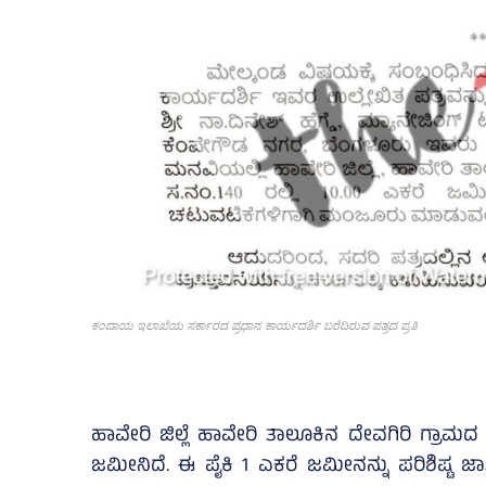
ಕಂದಾಯ ಇಲಾಖೆಯ ಸರ್ಕಾರದ ಪ್ರಧಾನ ಕಾರ್ಯದರ್ಶಿ ಬರೆದಿರುವ ಪತ್ರದ ಪ್ರತಿ
ಹಾವೇರಿ ಜಿಲ್ಲೆ ಹಾವೇರಿ ತಾಲೂಕಿನ ದೇವಗಿರಿ ಗ್ರಾಮದ ಸ
ಜಮೀನಿದೆ. ಈ ಪೈಕಿ 1 ಎಕರೆ ಜಮೀನನ್ನು ಪರಿಶಿಷ್ಟ ಜಾತ