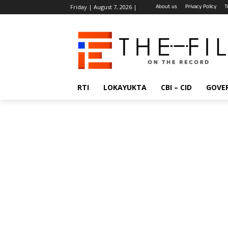
About us
Privacy Policy
T
Friday | August 7, 2026 |
RTI
LOKAYUKTA
CBI – CID
GOVE