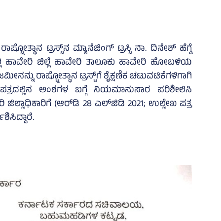
ೋತ್ಥಾನ ಟ್ರಸ್ಟ್‌ನ ಮ್ಯಾನೆಜಿಂಗ್‌ ಟ್ರಸ್ಟಿ ನಾ. ದಿನೇಶ್‌ ಹೆಗ್ಡೆ
ಲಿ ಹಾವೇರಿ ಜಿಲ್ಲೆ ಹಾವೇರಿ ತಾಲೂಕು ಹಾವೇರಿ ಹೋಬಳಿಯ
ನನ್ನು ರಾಷ್ಟ್ರೋತ್ಥಾನ ಟ್ರಸ್ಟ್‌ಗೆ ಶೈಕ್ಷಣಿಕ ಚಟುವಟಿಕೆಗಳಿಗಾಗಿ
ಪತ್ರದಲ್ಲಿನ ಅಂಶಗಳ ಬಗ್ಗೆ ನಿಯಮಾನುಸಾರ ಪರಿಶೀಲಿಸಿ
 ಜಿಲ್ಲಾಧಿಕಾರಿಗೆ (ಆರ್‌ಡಿ 28 ಎಲ್‌ಜಿಡಿ 2021; ಉಲ್ಲೇಖ ಪತ್ರ
ಿಸಿದ್ದಾರೆ.