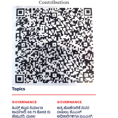
Contribution
Topics
GOVERNANCE
GOVERNANCE
ಹಿಮ್ಸ್‌ ಕಟ್ಟಡ ನಿರ್ಮಾಣ
ಆಸ್ತಿ ಹೊಣೆಗಾರಿಕೆ ವಿವರ
ಕಾಮಗಾರಿ; 68.75 ಕೋಟಿ ರು
ದಾಖಲು; ಕೆಎಎಸ್
ಹೆಚ್ಚುವರಿ, ಮೂಲ
ಅಧಿಕಾರಿಗಳಿಗೂ ಐಎಎಸ್‌,