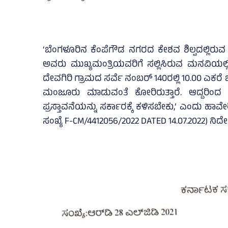
‘ಬೆಂಗಳೂರಿನ ಕೆಂಪೆಗೌಡ ನಗರದ ಕೇಶವ ಶಿಲ್ಪದಲ್ಲಿರುವ ರಾಷ್ಟ್ರ
ಅವರು ಮುಖ್ಯಮಂತ್ರಿಯವರಿಗೆ ಸಲ್ಲಿಸಿರುವ ಮನವಿಯಲ್
ದೇವಗಿರಿ ಗ್ರಾಮದ ಸರ್ವೆ ನಂಬರ್ 140ರಲ್ಲಿ 10.00 ಎಕರೆ ಜಮೀ
ಮಂಜೂರು ಮಾಡುವಂತೆ ಕೋರಿರುತ್ತಾರೆ. ಆದ್ದರಿಂದ 
ಪ್ರಸ್ತಾವನೆಯನ್ನು ಸರ್ಕಾರಕ್ಕೆ ಕಳಿಸಬೇಕು,’ ಎಂದು ಹಾವೇರಿ
ಸಂಖ್ಯೆ F-CM/4412056/2022 DATED 14.07.2022) ನಿರ್ದೇಶ