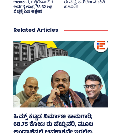
ಅಲಂಕಾರ, ಗುತ್ತಿಗೆದಾರನಿಗೆ
ರು ವೆಚ್ಚ, ಆರ್‍‌ಟಿಐ ಮಾಹಿತಿ
ಅನಗತ್ಯ ಲಾಭ, 78.62 ಲಕ್ಷ
ಬಹಿರಂಗ
ವೆಚ್ಚಕ್ಕೆ ಎಜಿ ಆಕ್ಷೇಪ
Related Articles
ಹಿಮ್ಸ್‌ ಕಟ್ಟಡ ನಿರ್ಮಾಣ ಕಾಮಗಾರಿ;
68.75 ಕೋಟಿ ರು ಹೆಚ್ಚುವರಿ, ಮೂಲ
ಅಂದಾಜಿನಲ್ಲಿ ಅವಕಾಶವೇ ಇರಲಿಲ್ಲ,