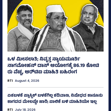
ಒಳ ಮೀಸಲಾತಿ; ನಿವೃತ್ತ ನ್ಯಾಯಮೂರ್ತಿ
ನಾಗಮೋಹನ್ ದಾಸ್ ಆಯೋಗಕ್ಕೆ 86.19 ಕೋಟಿ
ರು ವೆಚ್ಚ, ಆರ್‍‌ಟಿಐ ಮಾಹಿತಿ ಬಹಿರಂಗ
RTI
August 4, 2026
ಏಕಬಳಕೆ ಪ್ಲಾಸ್ಟಿಕ್‌ ಬಳಕೆಗಿಲ್ಲ ಕಡಿವಾಣ, ನಿಷೇಧದ ಕಾನೂನು
ಕಾಗದದ ಮೇಲಷ್ಟೇ ಜಾರಿ; ಪಾಲಿಕೆ ಬಳಿ ಮಾಹಿತಿಯೇ ಇಲ್ಲ
RTI
July 18, 2026