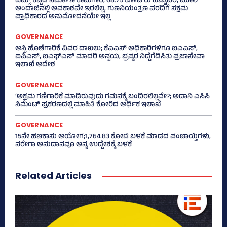
ಹಿಮ್ಸ್‌ ಕಟ್ಟಡ ನಿರ್ಮಾಣ ಕಾಮಗಾರಿ; 68.75 ಕೋಟಿ ರು ಹೆಚ್ಚುವರಿ, ಮೂಲ
ಅಂದಾಜಿನಲ್ಲಿ ಅವಕಾಶವೇ ಇರಲಿಲ್ಲ, ಗುಣನಿಯಂತ್ರಣ ವರದಿಗೆ ಸಕ್ಷಮ
ಪ್ರಾಧಿಕಾರದ ಅನುಮೋದನೆಯೇ ಇಲ್ಲ
GOVERNANCE
ಆಸ್ತಿ ಹೊಣೆಗಾರಿಕೆ ವಿವರ ದಾಖಲು; ಕೆಎಎಸ್ ಅಧಿಕಾರಿಗಳಿಗೂ ಐಎಎಸ್‌,
ಐಪಿಎಸ್‌, ಐಎಫ್‌ಎಸ್‌ ಮಾದರಿ ಅನ್ವಯ, ಭ್ರಷ್ಟರ ನಿದ್ದೆಗೆಡಿಸಿತು ಪ್ರಜಾಸೇವಾ
ಇಲಾಖೆ ಆದೇಶ
GOVERNANCE
‘ಅಕ್ರಮ ಗಣಿಗಾರಿಕೆ ಮಾಡಿರುವುದು ಗಮನಕ್ಕೆ ಬಂದಿರಲಿಲ್ಲವೇ?; ಅದಾನಿ ಎಸಿಸಿ
ಸಿಮೆಂಟ್ ಪ್ರಕರಣದಲ್ಲಿ ಮಾಹಿತಿ ಕೋರಿದ ಆರ್ಥಿಕ ಇಲಾಖೆ
GOVERNANCE
15ನೇ ಹಣಕಾಸು ಆಯೋಗ;1,764.83 ಕೋಟಿ ಬಳಕೆ ಮಾಡದ ಪಂಚಾಯ್ತಿಗಳು,
ನರೇಗಾ ಅನುದಾನವೂ ಅನ್ಯ ಉದ್ದೇಶಕ್ಕೆ ಬಳಕೆ
Related Articles