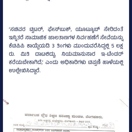
‘ಸಚಿವರ ಟ್ವಿಟರ್‌, ಫೇಸ್‌ಬುಕ್‌, ಯೂಟ್ಯೂಬ್‌ ಸೇರಿದಂತೆ
ಇನ್ನಿತರೆ ಸಾಮಾಜಿಕ ಜಾಲತಾಣಗಳ ನಿರ್ವಹಣೆಗೆ ಸೇವೆಯನ್ನು
ಕೆಟಿಪಿಪಿ ಕಾಯ್ದೆಯಡಿ 3 ತಿಂಗಳು ಮುಂದುವರೆಸಿದ್ದಲ್ಲಿ 5 ಲಕ್ಷ
ರು. ಮಿತಿ ದಾಟಲಿದ್ದು, ನಿಯಮಾನುಸಾರ ಇ-ಟೆಂಡರ್‌
ಕರೆಯಬೇಕಾಗಿದೆ,’ ಎಂದು ಅಧಿಕಾರಿಗಳು ಟಿಪ್ಪಣಿ ಹಾಳೆಯಲ್ಲಿ
ಉಲ್ಲೇಖಿಸಿದ್ದಾರೆ.