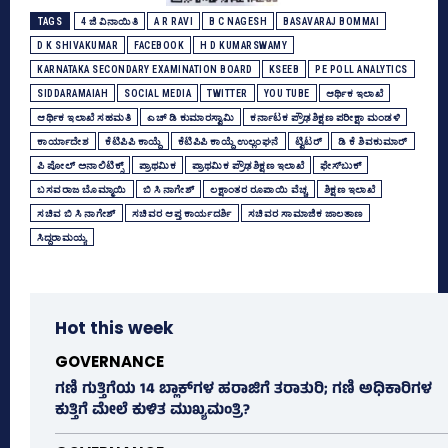
TAGS
4 ಜಿ ವಿನಾಯಿತಿ
A R RAVI
B C NAGESH
BASAVARAJ BOMMAI
D K SHIVAKUMAR
FACEBOOK
H D KUMARSWAMY
KARNATAKA SECONDARY EXAMINATION BOARD
KSEEB
PE POLL ANALYTICS
SIDDARAMAIAH
SOCIAL MEDIA
TWITTER
YOU TUBE
ಆರ್ಥಿಕ ಇಲಾಖೆ
ಆರ್ಥಿಕ ಇಲಾಖೆ ಸಹಮತಿ
ಎಚ್‌ ಡಿ ಕುಮಾರಸ್ವಾಮಿ
ಕರ್ನಾಟಕ ಪ್ರೌಢಶಿಕ್ಷಣ ಪರೀಕ್ಷಾ ಮಂಡಳಿ
ಕಾರ್ಯಾದೇಶ
ಕೆಟಿಪಿಪಿ ಕಾಯ್ದೆ
ಕೆಟಿಪಿಪಿ ಕಾಯ್ದೆ ಉಲ್ಲಂಘನೆ
ಟ್ವಿಟರ್‌
ಡಿ ಕೆ ಶಿವಕುಮಾರ್
ಪಿ ಪೋಲ್‌ ಅನಾಲಿಟಿಕ್ಸ್‌
ಪ್ರಾಥಮಿಕ
ಪ್ರಾಥಮಿಕ ಪ್ರೌಢಶಿಕ್ಷಣ ಇಲಾಖೆ
ಫೇಸ್‌ಬುಕ್‌
ಬಸವರಾಜ ಬೊಮ್ಮಾಯಿ
ಬಿ ಸಿ ನಾಗೇಶ್‌
ಲಕ್ಷಾಂತರ ರೂಪಾಯಿ ವೆಚ್ಚ
ಶಿಕ್ಷಣ ಇಲಾಖೆ
ಸಚಿವ ಬಿ ಸಿ ನಾಗೇಶ್‌
ಸಚಿವರ ಆಪ್ತ ಕಾರ್ಯದರ್ಶಿ
ಸಚಿವರ ಸಾಮಾಜಿಕ ಜಾಲತಾಣ
ಸಿದ್ದರಾಮಯ್ಯ
Hot this week
GOVERNANCE
ಗಣಿ ಗುತ್ತಿಗೆಯ 14 ಬ್ಲಾಕ್‌ಗಳ ಹರಾಜಿಗೆ ತರಾತುರಿ; ಗಣಿ ಅಧಿಕಾರಿಗಳ
ಕುತ್ತಿಗೆ ಮೇಲೆ ಕುಳಿತ ಮುಖ್ಯಮಂತ್ರಿ?