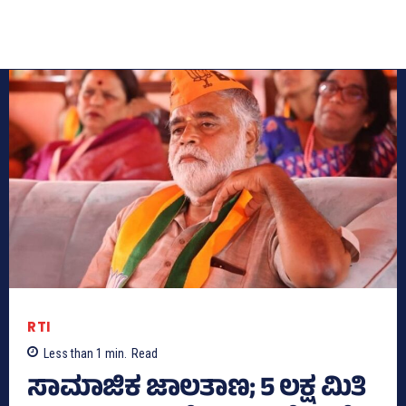
RTI
Less than 1
min.
Read
ಸಾಮಾಜಿಕ ಜಾಲತಾಣ; 5 ಲಕ್ಷ ಮಿತಿ