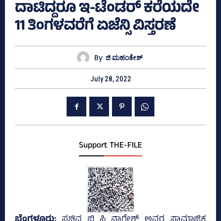
ದಾಟಿದ್ದರೂ ಇ-ಟೆಂಡರ್‌ ಕರೆಯದೇ
11 ತಿಂಗಳವರೆಗೆ ಏಜೆನ್ಸಿ ವಿಸ್ತರಣೆ
By
ಜಿ ಮಹಂತೇಶ್
July 28, 2022
Support THE-FILE
ಬೆಂಗಳೂರು;
ಸಚಿವ ಬಿ ಸಿ ನಾಗೇಶ್‌ ಅವರ ಸಾಮಾಜಿಕ