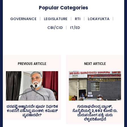
Popular Categories
GOVERNANCE
LEGISLATURE
RTI
LOKAYUKTA
CBI/CID
IT/ED
PREVIOUS ARTICLE
NEXT ARTICLE
ಗುರುರಾಘವೇಂದ್ರ ಬ್ಯಾಂಕ್‌,
ದರಪಟ್ಟಿ ಆಹ್ವಾನಿಸದೇ ಪೂರ್ವ ನಿರ್ಧರಿತ
ಸೊಸೈಟಿಯಲ್ಲಿ 2,692 ಕೋಟಿ ರು.
ಕಂಪನಿಗೆ ವಹಿಸಿದ್ದ ಮಂಡಳಿ; ಕಮಿಷನ್‌
ದುರುಪಯೋಗ ಪತ್ತೆ; ಮರು
ವ್ಯವಹಾರವೇ?
ಲೆಕ್ಕಪರಿಶೋಧನೆ