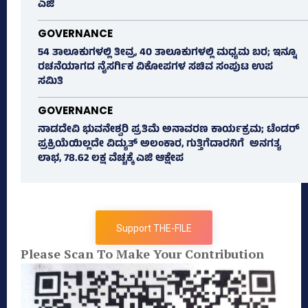
ಎಜಿ
GOVERNANCE
54 ತಾಲೂಕುಗಳಲ್ಲಿ ತೀವ್ರ, 40 ತಾಲೂಕುಗಳಲ್ಲಿ ಮಧ್ಯಮ ಬರ; ಇನ್ನೂ
ರಚನೆಯಾಗದ ನೈಸರ್ಗಿಕ ವಿಕೋಪಗಳ ಸಚಿವ ಸಂಪುಟ ಉಪ
ಸಮಿತಿ
GOVERNANCE
ನಾಡದೇವಿ ಭುವನೇಶ್ವರಿ ಪ್ರತಿಮೆ ಅನಾವರಣ ಕಾರ್ಯಕ್ರಮ; ಟೆಂಡರ್
ಪ್ರಕ್ರಿಯೆಯಿಲ್ಲದೇ ವಿದ್ಯುತ್‌ ಅಲಂಕಾರ, ಗುತ್ತಿಗೆದಾರನಿಗೆ ಅನಗತ್ಯ
ಲಾಭ, 78.62 ಲಕ್ಷ ವೆಚ್ಚಕ್ಕೆ ಎಜಿ ಆಕ್ಷೇಪ
Support THE-FILE
Please Scan To Make Your Contribution