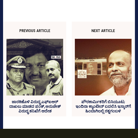
PREVIOUS ARTICLE
NEXT ARTICLE
ಜಾರಕಿಹೊಳಿ ವಿರುದ್ಧ ಎಫ್‌ಐಆರ್‌
ಪೌರಕಾರ್ಮಿಕರಿಗೆ ಬಿಸಿಯೂಟ;
ದಾಖಲು ಮಾಡದ ಪಂತ್‌,ಅನುಚೇತ್‌
ಇಂದಿರಾ ಕ್ಯಾಂಟೀನ್‌ ಬದಲಿಸಿ ಇಸ್ಕಾನ್‌ಗೆ
ವಿರುದ್ಧ ತನಿಖೆಗೆ ಆದೇಶ
ಹಿಂಬಾಗಿಲಲ್ಲಿ ರತ್ನಗಂಬಳಿ