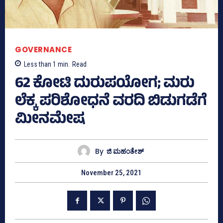
GOVERNANCE
Less than 1
min.
Read
62 ಕೋಟಿ ದುರುಪಯೋಗ; ಮರು
ಲೆಕ್ಕ ಪರಿಶೋಧನೆ ವರದಿ ಬಿಡುಗಡೆಗೆ
ಮೀನಮೇಷ
By
ಜಿ ಮಹಂತೇಶ್
November 25, 2021