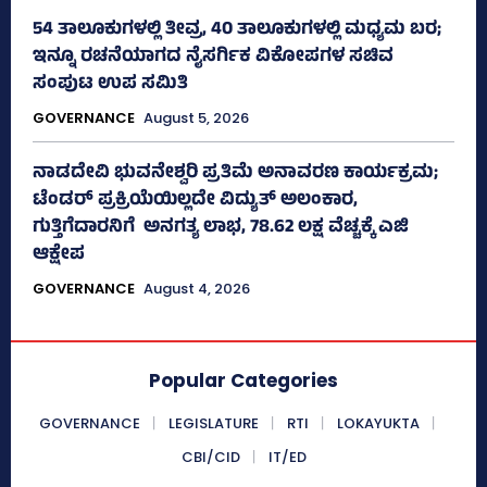
54 ತಾಲೂಕುಗಳಲ್ಲಿ ತೀವ್ರ, 40 ತಾಲೂಕುಗಳಲ್ಲಿ ಮಧ್ಯಮ ಬರ;
ಇನ್ನೂ ರಚನೆಯಾಗದ ನೈಸರ್ಗಿಕ ವಿಕೋಪಗಳ ಸಚಿವ
ಸಂಪುಟ ಉಪ ಸಮಿತಿ
GOVERNANCE
August 5, 2026
ನಾಡದೇವಿ ಭುವನೇಶ್ವರಿ ಪ್ರತಿಮೆ ಅನಾವರಣ ಕಾರ್ಯಕ್ರಮ;
ಟೆಂಡರ್ ಪ್ರಕ್ರಿಯೆಯಿಲ್ಲದೇ ವಿದ್ಯುತ್‌ ಅಲಂಕಾರ,
ಗುತ್ತಿಗೆದಾರನಿಗೆ ಅನಗತ್ಯ ಲಾಭ, 78.62 ಲಕ್ಷ ವೆಚ್ಚಕ್ಕೆ ಎಜಿ
ಆಕ್ಷೇಪ
GOVERNANCE
August 4, 2026
Popular Categories
GOVERNANCE
LEGISLATURE
RTI
LOKAYUKTA
CBI/CID
IT/ED