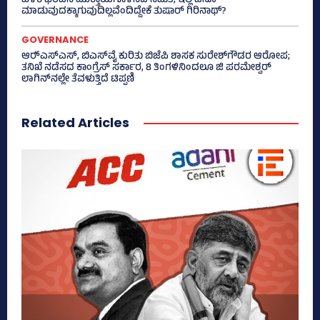
ಬಳಿಕ ಭರವಸೆ ಮುಕ್ತಾಯಗೊಳಿಸಿದ ಸಮಿತಿ, ಇಲ್ಲಿ ಏನೂ
ಮಾಡುವುದಕ್ಕಾಗುವುದಿಲ್ಲವೆಂದಿದ್ದೇಕೆ ತುಷಾರ್ ಗಿರಿನಾಥ್?
GOVERNANCE
ಆರ್‍‌ಎಸ್‌ಎಸ್‌, ಬಿಎಸ್‌ವೈ ಕುರಿತು ಬಿಜೆಪಿ ಶಾಸಕ ಸುರೇಶ್‌ಗೌಡರ ಆರೋಪ;
ತನಿಖೆ ನಡೆಸದ ಕಾಂಗ್ರೆಸ್‌ ಸರ್ಕಾರ, 8 ತಿಂಗಳಿನಿಂದಲೂ ಜಿ ಪರಮೇಶ್ವರ್
ಲಾಗಿನ್‌ನಲ್ಲೇ ತೆವಳುತ್ತಿದೆ ಟಿಪ್ಪಣಿ
Related Articles