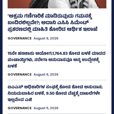
‘ಅಕ್ರಮ ಗಣಿಗಾರಿಕೆ ಮಾಡಿರುವುದು ಗಮನಕ್ಕೆ
ಬಂದಿರಲಿಲ್ಲವೇ?; ಅದಾನಿ ಎಸಿಸಿ ಸಿಮೆಂಟ್
ಪ್ರಕರಣದಲ್ಲಿ ಮಾಹಿತಿ ಕೋರಿದ ಆರ್ಥಿಕ ಇಲಾಖೆ
GOVERNANCE
August 6, 2026
15ನೇ ಹಣಕಾಸು ಆಯೋಗ;1,764.83 ಕೋಟಿ ಬಳಕೆ ಮಾಡದ
ಪಂಚಾಯ್ತಿಗಳು, ನರೇಗಾ ಅನುದಾನವೂ ಅನ್ಯ ಉದ್ದೇಶಕ್ಕೆ
ಬಳಕೆ
GOVERNANCE
August 6, 2026
ಐಎಎಸ್‌ ಅಧಿಕಾರಿಗಳ ಸಂಘಕ್ಕೆ ಕೋಟಿ ಕೋಟಿ ಅನುದಾನ;
ನಿಯಮಬಾಹಿರ ಬಳಕೆ, 9.50 ಕೋಟಿ ವೆಚ್ಚಕ್ಕೆ ದಾಖಲೆಗಳೇ
ಇಲ್ಲವೆಂದ ಎಜಿ
GOVERNANCE
August 5, 2026