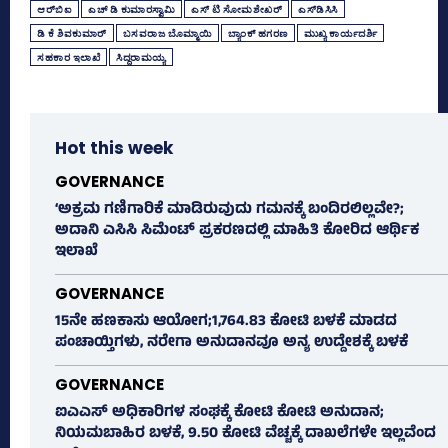
ಆರ್‌ಬಿಐ
ಎಚ್‌ ಡಿ ಕುಮಾರಸ್ವಾಮಿ
ಎಸ್‌ ಟಿ ಸೋಮಶೇಖರ್‌
ಎಸ್‌ಡಿಸಿಸಿ
ಡಿ ಕೆ ಶಿವಕುಮಾರ್
ಬಸವರಾಜ ಬೊಮ್ಮಾಯಿ
ಬ್ಯಾಂಕ್‌ ಹಗರಣ
ಮುಖ್ಯ ಕಾರ್ಯದರ್ಶಿ
ಸಹಕಾರ ಇಲಾಖೆ
ಸಿದ್ದರಾಮಯ್ಯ
Hot this week
GOVERNANCE
‘ಅಕ್ರಮ ಗಣಿಗಾರಿಕೆ ಮಾಡಿರುವುದು ಗಮನಕ್ಕೆ ಬಂದಿರಲಿಲ್ಲವೇ?;
ಅದಾನಿ ಎಸಿಸಿ ಸಿಮೆಂಟ್ ಪ್ರಕರಣದಲ್ಲಿ ಮಾಹಿತಿ ಕೋರಿದ ಆರ್ಥಿಕ
ಇಲಾಖೆ
GOVERNANCE
15ನೇ ಹಣಕಾಸು ಆಯೋಗ;1,764.83 ಕೋಟಿ ಬಳಕೆ ಮಾಡದ
ಪಂಚಾಯ್ತಿಗಳು, ನರೇಗಾ ಅನುದಾನವೂ ಅನ್ಯ ಉದ್ದೇಶಕ್ಕೆ ಬಳಕೆ
GOVERNANCE
ಐಎಎಸ್‌ ಅಧಿಕಾರಿಗಳ ಸಂಘಕ್ಕೆ ಕೋಟಿ ಕೋಟಿ ಅನುದಾನ;
ನಿಯಮಬಾಹಿರ ಬಳಕೆ, 9.50 ಕೋಟಿ ವೆಚ್ಚಕ್ಕೆ ದಾಖಲೆಗಳೇ ಇಲ್ಲವೆಂದ