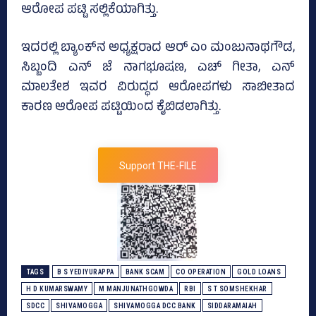
ಆರೋಪ ಪಟ್ಟಿ ಸಲ್ಲಿಕೆಯಾಗಿತ್ತು.
ಇದರಲ್ಲಿ ಬ್ಯಾಂಕ್‌ನ ಅಧ್ಯಕ್ಷರಾದ ಆರ್‌ ಎಂ ಮಂಜುನಾಥಗೌಡ,
ಸಿಬ್ಬಂದಿ ಎನ್‌ ಜೆ ನಾಗಭೂಷಣ, ಎಚ್‌ ಗೀತಾ, ಎನ್‌
ಮಾಲತೇಶ ಇವರ ವಿರುದ್ಧದ ಆರೋಪಗಳು ಸಾಬೀತಾದ
ಕಾರಣ ಆರೋಪ ಪಟ್ಟಿಯಿಂದ ಕೈಬಿಡಲಾಗಿತ್ತು.
Support THE-FILE
TAGS
B S YEDIYURAPPA
BANK SCAM
CO OPERATION
GOLD LOANS
H D KUMARSWAMY
M MANJUNATHGOWDA
RBI
S T SOMSHEKHAR
SDCC
SHIVAMOGGA
SHIVAMOGGA DCC BANK
SIDDARAMAIAH