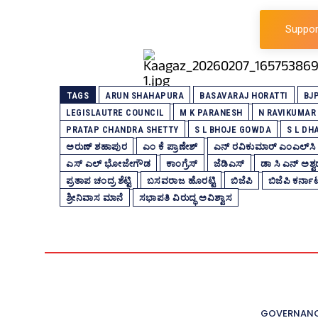
Suppor
TAGS
ARUN SHAHAPURA
BASAVARAJ HORATTI
BJ
LEGISLAUTRE COUNCIL
M K PARANESH
N RAVIKUMAR
PRATAP CHANDRA SHETTY
S L BHOJE GOWDA
S L D
ಅರುಣ್‌ ಶಹಾಪುರ
ಎಂ ಕೆ ಪ್ರಾಣೇಶ್‌
ಎನ್‌ ರವಿಕುಮಾರ್‌ ಎಂಎಲ್‌ಸಿ
ಎಸ್‌ ಎಲ್ ಭೋಜೇಗೌಡ
ಕಾಂಗ್ರೆಸ್‌
ಜೆಡಿಎಸ್‌
ಡಾ ಸಿ ಎನ್ ಅಶ್
ಪ್ರತಾಪ ಚಂದ್ರ ಶೆಟ್ಟಿ
ಬಸವರಾಜ ಹೊರಟ್ಟಿ
ಬಿಜೆಪಿ
ಬಿಜೆಪಿ ಕರ್ನ
ಶ್ರೀನಿವಾಸ ಮಾನೆ
ಸಭಾಪತಿ ವಿರುದ್ಧ ಅವಿಶ್ವಾಸ
GOVERNAN