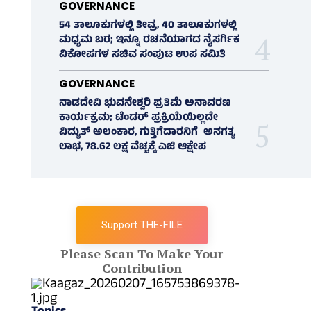
GOVERNANCE
54 ತಾಲೂಕುಗಳಲ್ಲಿ ತೀವ್ರ, 40 ತಾಲೂಕುಗಳಲ್ಲಿ
ಮಧ್ಯಮ ಬರ; ಇನ್ನೂ ರಚನೆಯಾಗದ ನೈಸರ್ಗಿಕ
ವಿಕೋಪಗಳ ಸಚಿವ ಸಂಪುಟ ಉಪ ಸಮಿತಿ
GOVERNANCE
ನಾಡದೇವಿ ಭುವನೇಶ್ವರಿ ಪ್ರತಿಮೆ ಅನಾವರಣ
ಕಾರ್ಯಕ್ರಮ; ಟೆಂಡರ್ ಪ್ರಕ್ರಿಯೆಯಿಲ್ಲದೇ
ವಿದ್ಯುತ್‌ ಅಲಂಕಾರ, ಗುತ್ತಿಗೆದಾರನಿಗೆ ಅನಗತ್ಯ
ಲಾಭ, 78.62 ಲಕ್ಷ ವೆಚ್ಚಕ್ಕೆ ಎಜಿ ಆಕ್ಷೇಪ
Support THE-FILE
Please Scan To Make Your
Contribution