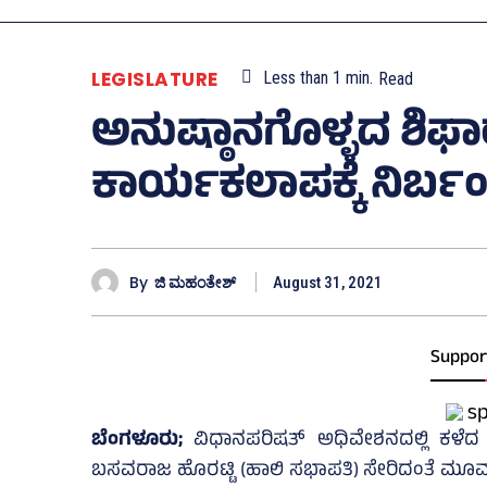
LEGISLATURE
Less than 1
min.
Read
ಅನುಷ್ಠಾನಗೊಳ್ಳದ ಶಿಫಾ
ಕಾರ್ಯಕಲಾಪಕ್ಕೆ ನಿರ್ಬ
By
ಜಿ ಮಹಂತೇಶ್
August 31, 2021
Suppor
ಬೆಂಗಳೂರು;
ವಿಧಾನಪರಿಷತ್‌ ಅಧಿವೇಶನದಲ್ಲಿ ಕಳೆದ 
ಬಸವರಾಜ ಹೊರಟ್ಟಿ (ಹಾಲಿ ಸಭಾಪತಿ) ಸೇರಿದಂತೆ ಮೂ