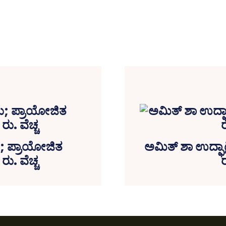
ು; ಪ್ರಾಯೋಜಿತ
ಅಮಿತ್‌ ಶಾ ಉದ್ಘಾ
ು. ವೆಚ್ಚ
ರ