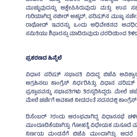
ಪಾಟೀಲ್‌ ಮತ್ತು ಆಡಳಿತ ಪಕ್ಷದ ಸದಸ್ಯರು ಸಭಾಪತ
ಮುಚ್ಚುವುದನ್ನು ಆಕ್ಷೇಪಿಸಿರುವುದು ಮತ್ತು ಉಪ
ಗುರಿಯಾಗಿದ್ದ ನಜೀರ್‌ ಅಹ್ಮದ್, ಪರಿಷತ್‌ನ ಮುಖ್ಯ ಸಚೇ
ರಾಥೋಡ್‌ ಇವರನ್ನು ಒಂದು ಅಧಿವೇಶನದ ಅವಧಿಯ 
ಸಮಿತಿಯು ಶಿಫಾರಸ್ಸು ಮಾಡಿರುವುದು ವರದಿಯಿಂದ ತಿಳಿದ
ಪ್ರಕರಣದ ಹಿನ್ನೆಲೆ
ವಿಧಾನ ಪರಿಷತ್ ಸಭಾಪತಿ ವಿರುದ್ಧ ಬಿಜೆಪಿ ಅವಿ
ಆಗ್ರಹಿಸಲು ಕಾಂಗ್ರೆಸ್ ನಿರ್ಧರಿಸಿತ್ತು. ವಿಧಾನ ಪರಿಷ
ಪ್ರಸ್ತಾಪವನ್ನು ಸಭಾಪತಿಗಳು ತಿರಸ್ಕರಿಸಿದ್ದರು. ಮೇಲೆ
ಮೇಲೆ ಚರ್ಚೆಗೆ ಅವಕಾಶ ನೀಡದಂತೆ ಸದನದಲ್ಲಿ ಕಾಂಗ್ರೆಸ್‌ ಒ
ಡಿಸೆಂಬರ್ 7ರಂದು ಆರಂಭವಾಗಿದ್ದ ವಿಧಾನಸಭೆ ಚಳಿ
ಮುಂದೂಡಿಕೆಯಾಗಿತ್ತು. ಗೋಹತ್ಯೆ ವಿಧೇಯಕ ಮಸೂದೆ ಮ
ನಿರ್ಣಯ ಮಂಡನೆಗೆ ಬಿಜೆಪಿ ಮುಂದಾಗಿತ್ತು. ಆದರೆ ಅ