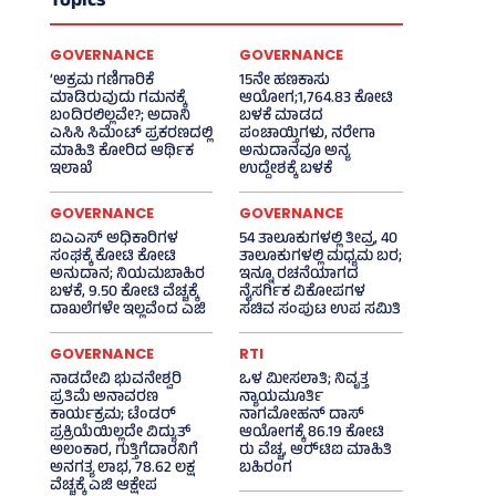
Topics
GOVERNANCE
GOVERNANCE
‘ಅಕ್ರಮ ಗಣಿಗಾರಿಕೆ
15ನೇ ಹಣಕಾಸು
ಮಾಡಿರುವುದು ಗಮನಕ್ಕೆ
ಆಯೋಗ;1,764.83 ಕೋಟಿ
ಬಂದಿರಲಿಲ್ಲವೇ?; ಅದಾನಿ
ಬಳಕೆ ಮಾಡದ
ಎಸಿಸಿ ಸಿಮೆಂಟ್ ಪ್ರಕರಣದಲ್ಲಿ
ಪಂಚಾಯ್ತಿಗಳು, ನರೇಗಾ
ಮಾಹಿತಿ ಕೋರಿದ ಆರ್ಥಿಕ
ಅನುದಾನವೂ ಅನ್ಯ
ಇಲಾಖೆ
ಉದ್ದೇಶಕ್ಕೆ ಬಳಕೆ
GOVERNANCE
GOVERNANCE
ಐಎಎಸ್‌ ಅಧಿಕಾರಿಗಳ
54 ತಾಲೂಕುಗಳಲ್ಲಿ ತೀವ್ರ, 40
ಸಂಘಕ್ಕೆ ಕೋಟಿ ಕೋಟಿ
ತಾಲೂಕುಗಳಲ್ಲಿ ಮಧ್ಯಮ ಬರ;
ಅನುದಾನ; ನಿಯಮಬಾಹಿರ
ಇನ್ನೂ ರಚನೆಯಾಗದ
ಬಳಕೆ, 9.50 ಕೋಟಿ ವೆಚ್ಚಕ್ಕೆ
ನೈಸರ್ಗಿಕ ವಿಕೋಪಗಳ
ದಾಖಲೆಗಳೇ ಇಲ್ಲವೆಂದ ಎಜಿ
ಸಚಿವ ಸಂಪುಟ ಉಪ ಸಮಿತಿ
GOVERNANCE
RTI
ನಾಡದೇವಿ ಭುವನೇಶ್ವರಿ
ಒಳ ಮೀಸಲಾತಿ; ನಿವೃತ್ತ
ಪ್ರತಿಮೆ ಅನಾವರಣ
ನ್ಯಾಯಮೂರ್ತಿ
ಕಾರ್ಯಕ್ರಮ; ಟೆಂಡರ್
ನಾಗಮೋಹನ್ ದಾಸ್
ಪ್ರಕ್ರಿಯೆಯಿಲ್ಲದೇ ವಿದ್ಯುತ್‌
ಆಯೋಗಕ್ಕೆ 86.19 ಕೋಟಿ
ಅಲಂಕಾರ, ಗುತ್ತಿಗೆದಾರನಿಗೆ
ರು ವೆಚ್ಚ, ಆರ್‍‌ಟಿಐ ಮಾಹಿತಿ
ಅನಗತ್ಯ ಲಾಭ, 78.62 ಲಕ್ಷ
ಬಹಿರಂಗ
ವೆಚ್ಚಕ್ಕೆ ಎಜಿ ಆಕ್ಷೇಪ