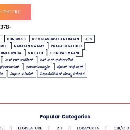
t THE-FILE
P
CONGRESS
DR C N ASHWATH NARAYAN
JDS
 MLC
NARAYAN SWAMY
PRAKASH RATHOD
HARMEGOWDA
S R PATIL
SRINIVAS MAANE
ಎಸ್‌ ಆರ್‌ ಪಾಟೀಲ್‌
ಎಸ್‌ ಎಲ್ ಧರ್ಮೇಗೌಡ
ವಥ್‌ನಾರಾಯಣ್
ನಾರಾಯಣಸ್ವಾಮಿ
ಪ್ರಕಾಶ್‌ ರಾಥೋಡ್‌
ಾಟಕ
ವಿಧಾನ ಪರಿಷತ್‌
ವಿಧಾನಪರಿಷತ್‌ ಮುಖ್ಯ ಸಚೇತಕ
Popular Categories
CE
LEGISLATURE
RTI
LOKAYUKTA
CBI/CID