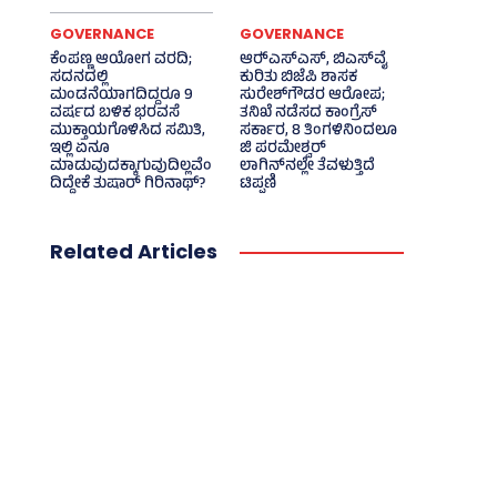
GOVERNANCE
GOVERNANCE
ಕೆಂಪಣ್ಣ ಆಯೋಗ ವರದಿ;
ಆರ್‍‌ಎಸ್‌ಎಸ್‌, ಬಿಎಸ್‌ವೈ
ಸದನದಲ್ಲಿ
ಕುರಿತು ಬಿಜೆಪಿ ಶಾಸಕ
ಮಂಡನೆಯಾಗದಿದ್ದರೂ 9
ಸುರೇಶ್‌ಗೌಡರ ಆರೋಪ;
ವರ್ಷದ ಬಳಿಕ ಭರವಸೆ
ತನಿಖೆ ನಡೆಸದ ಕಾಂಗ್ರೆಸ್‌
ಮುಕ್ತಾಯಗೊಳಿಸಿದ ಸಮಿತಿ,
ಸರ್ಕಾರ, 8 ತಿಂಗಳಿನಿಂದಲೂ
ಇಲ್ಲಿ ಏನೂ
ಜಿ ಪರಮೇಶ್ವರ್
ಮಾಡುವುದಕ್ಕಾಗುವುದಿಲ್ಲವೆಂ
ಲಾಗಿನ್‌ನಲ್ಲೇ ತೆವಳುತ್ತಿದೆ
ದಿದ್ದೇಕೆ ತುಷಾರ್ ಗಿರಿನಾಥ್?
ಟಿಪ್ಪಣಿ
Related Articles