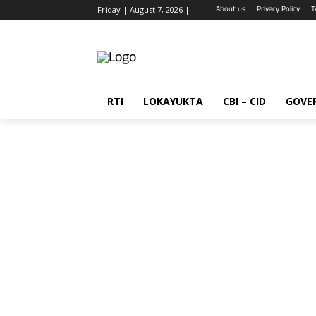
About us
Privacy Policy
T
Friday | August 7, 2026 |
RTI
LOKAYUKTA
CBI – CID
GOVE