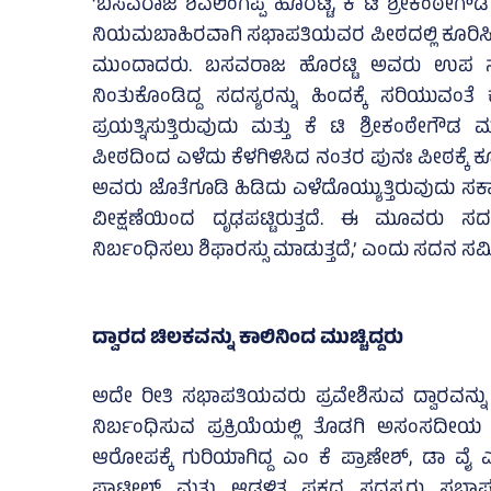
‘ಬಸವರಾಜ ಶಿವಲಿಂಗಪ್ಪ ಹೊರಟ್ಟಿ, ಕೆ ಟಿ ಶ್ರೀಕಂ
ನಿಯಮಬಾಹಿರವಾಗಿ ಸಭಾಪತಿಯವರ ಪೀಠದಲ್ಲಿ ಕೂರಿಸ
ಮುಂದಾದರು. ಬಸವರಾಜ ಹೊರಟ್ಟಿ ಅವರು ಉಪ ಸಭ
ನಿಂತುಕೊಂಡಿದ್ದ ಸದಸ್ಯರನ್ನು ಹಿಂದಕ್ಕೆ ಸರಿಯುವಂ
ಪ್ರಯತ್ನಿಸುತ್ತಿರುವುದು ಮತ್ತು ಕೆ ಟಿ ಶ್ರೀಕಂಠ
ಪೀಠದಿಂದ ಎಳೆದು ಕೆಳಗಿಳಿಸಿದ ನಂತರ ಪುನಃ ಪೀಠಕ್ಕೆ 
ಅವರು ಜೊತೆಗೂಡಿ ಹಿಡಿದು ಎಳೆದೊಯ್ಯುತ್ತಿರುವುದು ಸರ್
ವೀಕ್ಷಣೆಯಿಂದ ದೃಢಪಟ್ಟಿರುತ್ತದೆ. ಈ ಮೂವರು ಸ
ನಿರ್ಬಂಧಿಸಲು ಶಿಫಾರಸ್ಸು ಮಾಡುತ್ತದೆ,’ ಎಂದು ಸದನ ಸ
ದ್ವಾರದ ಚಿಲಕವನ್ನು ಕಾಲಿನಿಂದ ಮುಚ್ಚಿದ್ದರು
ಅದೇ ರೀತಿ ಸಭಾಪತಿಯವರು ಪ್ರವೇಶಿಸುವ ದ್ವಾರವನ್
ನಿರ್ಬಂಧಿಸುವ ಪ್ರಕ್ರಿಯೆಯಲ್ಲಿ ತೊಡಗಿ ಅಸಂಸದೀಯ 
ಆರೋಪಕ್ಕೆ ಗುರಿಯಾಗಿದ್ದ ಎಂ ಕೆ ಪ್ರಾಣೇಶ್‌, ಡಾ 