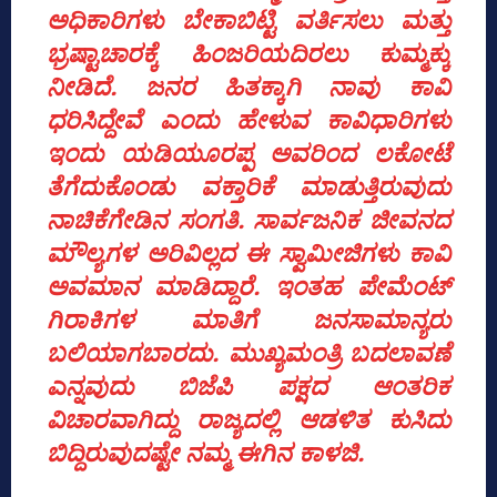
ಅಧಿಕಾರಿಗಳು ಬೇಕಾಬಿಟ್ಟಿ ವರ್ತಿಸಲು ಮತ್ತು
ಭ್ರಷ್ಟಾಚಾರಕ್ಕೆ ಹಿಂಜರಿಯದಿರಲು ಕುಮ್ಮಕ್ಕು
ನೀಡಿದೆ. ಜನರ ಹಿತಕ್ಕಾಗಿ ನಾವು ಕಾವಿ
ಧರಿಸಿದ್ದೇವೆ ಎಂದು ಹೇಳುವ ಕಾವಿಧಾರಿಗಳು
ಇಂದು ಯಡಿಯೂರಪ್ಪ ಅವರಿಂದ ಲಕೋಟೆ
ತೆಗೆದುಕೊಂಡು ವಕ್ತಾರಿಕೆ ಮಾಡುತ್ತಿರುವುದು
ನಾಚಿಕೆಗೇಡಿನ ಸಂಗತಿ. ಸಾರ್ವಜನಿಕ ಜೀವನದ
ಮೌಲ್ಯಗಳ ಅರಿವಿಲ್ಲದ ಈ ಸ್ವಾಮೀಜಿಗಳು ಕಾವಿ
ಅವಮಾನ ಮಾಡಿದ್ದಾರೆ. ಇಂತಹ ಪೇಮೆಂಟ್‌
ಗಿರಾಕಿಗಳ ಮಾತಿಗೆ ಜನಸಾಮಾನ್ಯರು
ಬಲಿಯಾಗಬಾರದು. ಮುಖ್ಯಮಂತ್ರಿ ಬದಲಾವಣೆ
ಎನ್ನವುದು ಬಿಜೆಪಿ ಪಕ್ಷದ ಆಂತರಿಕ
ವಿಚಾರವಾಗಿದ್ದು ರಾಜ್ಯದಲ್ಲಿ ಆಡಳಿತ ಕುಸಿದು
ಬಿದ್ದಿರುವುದಷ್ಟೇ ನಮ್ಮ ಈಗಿನ ಕಾಳಜಿ.