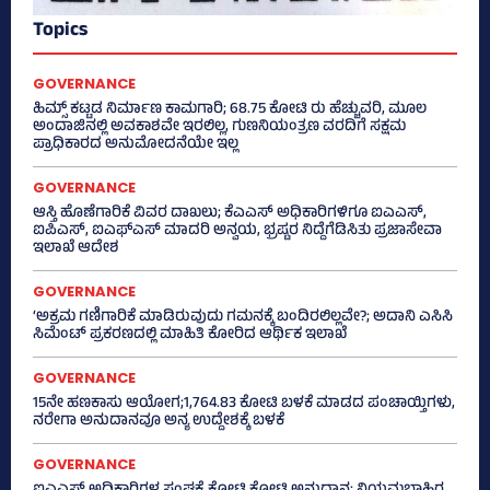
Topics
GOVERNANCE
ಹಿಮ್ಸ್‌ ಕಟ್ಟಡ ನಿರ್ಮಾಣ ಕಾಮಗಾರಿ; 68.75 ಕೋಟಿ ರು ಹೆಚ್ಚುವರಿ, ಮೂಲ
ಅಂದಾಜಿನಲ್ಲಿ ಅವಕಾಶವೇ ಇರಲಿಲ್ಲ, ಗುಣನಿಯಂತ್ರಣ ವರದಿಗೆ ಸಕ್ಷಮ
ಪ್ರಾಧಿಕಾರದ ಅನುಮೋದನೆಯೇ ಇಲ್ಲ
GOVERNANCE
ಆಸ್ತಿ ಹೊಣೆಗಾರಿಕೆ ವಿವರ ದಾಖಲು; ಕೆಎಎಸ್ ಅಧಿಕಾರಿಗಳಿಗೂ ಐಎಎಸ್‌,
ಐಪಿಎಸ್‌, ಐಎಫ್‌ಎಸ್‌ ಮಾದರಿ ಅನ್ವಯ, ಭ್ರಷ್ಟರ ನಿದ್ದೆಗೆಡಿಸಿತು ಪ್ರಜಾಸೇವಾ
ಇಲಾಖೆ ಆದೇಶ
GOVERNANCE
‘ಅಕ್ರಮ ಗಣಿಗಾರಿಕೆ ಮಾಡಿರುವುದು ಗಮನಕ್ಕೆ ಬಂದಿರಲಿಲ್ಲವೇ?; ಅದಾನಿ ಎಸಿಸಿ
ಸಿಮೆಂಟ್ ಪ್ರಕರಣದಲ್ಲಿ ಮಾಹಿತಿ ಕೋರಿದ ಆರ್ಥಿಕ ಇಲಾಖೆ
GOVERNANCE
15ನೇ ಹಣಕಾಸು ಆಯೋಗ;1,764.83 ಕೋಟಿ ಬಳಕೆ ಮಾಡದ ಪಂಚಾಯ್ತಿಗಳು,
ನರೇಗಾ ಅನುದಾನವೂ ಅನ್ಯ ಉದ್ದೇಶಕ್ಕೆ ಬಳಕೆ
GOVERNANCE