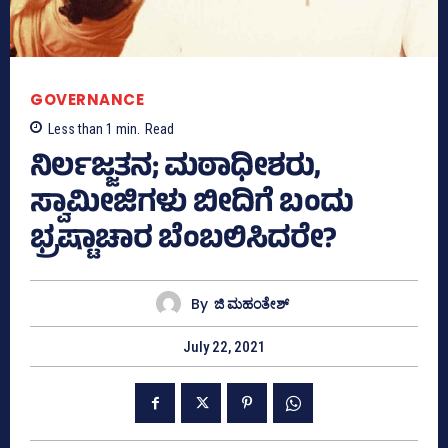
GOVERNANCE
Less than 1
min.
Read
ನಿರ್ಲಜ್ಜತನ; ಮಠಾಧೀಶರು,
ಸ್ವಾಮೀಜಿಗಳು ಬೀದಿಗೆ ಬಂದು
ಭ್ರಷ್ಟಾಚಾರ ಬೆಂಬಲಿಸಿದರೇ?
By
ಜಿ ಮಹಂತೇಶ್
July 22, 2021