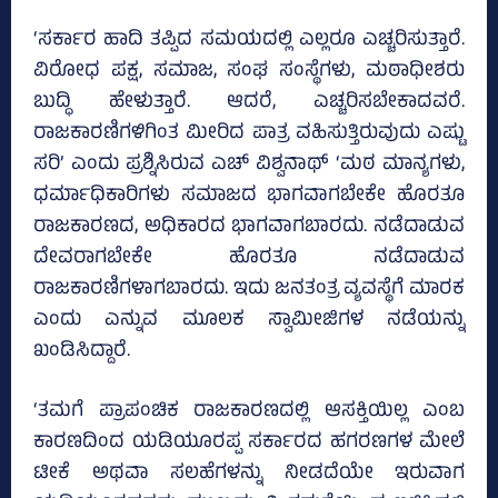
‘ಸರ್ಕಾರ ಹಾದಿ ತಪ್ಪಿದ ಸಮಯದಲ್ಲಿ ಎಲ್ಲರೂ ಎಚ್ಚರಿಸುತ್ತಾರೆ.
ವಿರೋಧ ಪಕ್ಷ, ಸಮಾಜ, ಸಂಘ ಸಂಸ್ಥೆಗಳು, ಮಠಾಧೀಶರು
ಬುದ್ಧಿ ಹೇಳುತ್ತಾರೆ. ಆದರೆ, ಎಚ್ಚರಿಸಬೇಕಾದವರೆ.
ರಾಜಕಾರಣಿಗಳಿಗಿಂತ‌ ಮೀರಿದ ಪಾತ್ರ ವಹಿಸುತ್ತಿರುವುದು ಎಷ್ಟು
ಸರಿ’ ಎಂದು ಪ್ರಶ್ನಿಸಿರುವ ಎಚ್‌ ವಿಶ್ವನಾಥ್‌ ‘ಮಠ ಮಾನ್ಯಗಳು,
ಧರ್ಮಾಧಿಕಾರಿಗಳು ಸಮಾಜದ ಭಾಗವಾಗಬೇಕೇ ಹೊರತೂ
ರಾಜಕಾರಣದ, ಅಧಿಕಾರದ ಭಾಗವಾಗಬಾರದು. ನಡೆದಾಡುವ
ದೇವರಾಗಬೇಕೇ ಹೊರತೂ ನಡೆದಾಡುವ
ರಾಜಕಾರಣಿಗಳಾಗಬಾರದು. ಇದು ಜನತಂತ್ರ ವ್ಯವಸ್ಥೆಗೆ ಮಾರಕ
ಎಂದು ಎನ್ನುವ ಮೂಲಕ ಸ್ವಾಮೀಜಿಗಳ ನಡೆಯನ್ನು
ಖಂಡಿಸಿದ್ದಾರೆ.
‘ತಮಗೆ ಪ್ರಾಪಂಚಿಕ ರಾಜಕಾರಣದಲ್ಲಿ ಆಸಕ್ತಿಯಿಲ್ಲ ಎಂಬ
ಕಾರಣದಿಂದ ಯಡಿಯೂರಪ್ಪ ಸರ್ಕಾರದ ಹಗರಣಗಳ ಮೇಲೆ
ಟೀಕೆ ಅಥವಾ ಸಲಹೆಗಳನ್ನು ನೀಡದೆಯೇ ಇರುವಾಗ