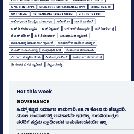
S NIJALINGAPPA
SHAMANUR SHIVASHANKARAPPA
SIDDARAMAIAH
SR BOMMAI
SRI SANGANA BASAVA SWAMI
VEERENDRA PATIL
ಅಖಿಲ ಭಾರತ ವೀರಶೈವ ಮಹಾಸಭಾ
ಅಮಿತ್‌ ಶಾ
ಎಂ ಬಿ ಪಾಟೀಲ್‌
ಎಚ್‌ ಡಿ ಕುಮಾರಸ್ವಾಮಿ
ಎಚ್‌ ವಿಶ್ವನಾಥ್‌
ಎಸ್‌ ಆರ್‌ ಬೊಮ್ಮಾಯಿ
ಎಸ್‌ ನಿಜಲಿಂಗಪ್ಪ
ಜೆ ಎಚ್‌ ಪಟೇಲ್‌
ಡಿ ಕೆ ಶಿವಕುಮಾರ್
ನಿಡುಮಾಮಿಡಿ ಸ್ವಾಮೀಜಿ
ಪಂಡಿತಾರಾಧ್ಯ ಶಿವಾಚಾರ್ಯ ಸ್ವಾಮೀಜಿ
ಬಸವನಗೌಡ ಪಾಟೀಲ್‌ ಯತ್ನಾಳ್‌
ಬಿ ಎಸ್‌ ಯಡಿಯೂರಪ್ಪ
ರಂಭಾಪುರಿ ಪೀಠ
ಲಿಂಗಾಯತ ಸಮುದಾಯ
ಲಿಂಗಾಯತ ಸ್ವಾಮೀಜಿಗಳು
ವೀರೇಂದ್ರ ಪಾಟೀಲ್‌
ಶಾಮನೂರು ಶಿವಶಂಕರಪ್ಪ
ಶ್ರೀ ಸಂಗನ ಬಸವ ಸ್ವಾಮೀಜಿ
ಸಿದ್ದರಾಮಯ್ಯ
Hot this week
GOVERNANCE
ಹಿಮ್ಸ್‌ ಕಟ್ಟಡ ನಿರ್ಮಾಣ ಕಾಮಗಾರಿ; 68.75 ಕೋಟಿ ರು ಹೆಚ್ಚುವರಿ,
ಮೂಲ ಅಂದಾಜಿನಲ್ಲಿ ಅವಕಾಶವೇ ಇರಲಿಲ್ಲ, ಗುಣನಿಯಂತ್ರಣ
ವರದಿಗೆ ಸಕ್ಷಮ ಪ್ರಾಧಿಕಾರದ ಅನುಮೋದನೆಯೇ ಇಲ್ಲ