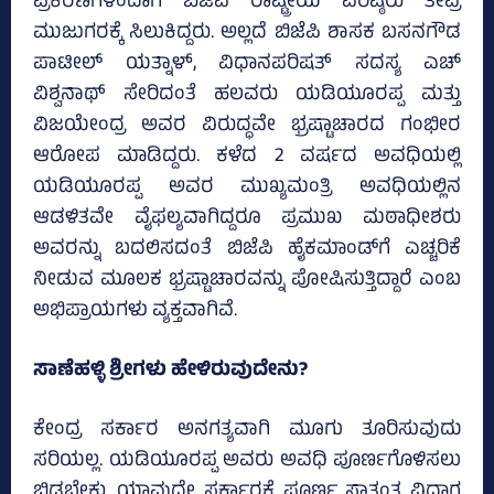
ಪ್ರಕರಣಗಳಿಂದಾಗಿ ಬಿಜೆಪಿ ರಾಷ್ಟ್ರೀಯ ವರಿಷ್ಠರು ತೀವ್ರ
ಮುಜುಗರಕ್ಕೆ ಸಿಲುಕಿದ್ದರು. ಅಲ್ಲದೆ ಬಿಜೆಪಿ ಶಾಸಕ ಬಸನಗೌಡ
ಪಾಟೀಲ್‌ ಯತ್ನಾಳ್‌, ವಿಧಾನಪರಿಷತ್‌ ಸದಸ್ಯ ಎಚ್‌
ವಿಶ್ವನಾಥ್‌ ಸೇರಿದಂತೆ ಹಲವರು ಯಡಿಯೂರಪ್ಪ ಮತ್ತು
ವಿಜಯೇಂದ್ರ ಅವರ ವಿರುದ್ಧವೇ ಭ್ರಷ್ಟಾಚಾರದ ಗಂಭೀರ
ಆರೋಪ ಮಾಡಿದ್ದರು. ಕಳೆದ 2 ವರ್ಷದ ಅವಧಿಯಲ್ಲಿ
ಯಡಿಯೂರಪ್ಪ ಅವರ ಮುಖ್ಯಮಂತ್ರಿ ಅವಧಿಯಲ್ಲಿನ
ಆಡಳಿತವೇ ವೈಫಲ್ಯವಾಗಿದ್ದರೂ ಪ್ರಮುಖ ಮಠಾಧೀಶರು
ಅವರನ್ನು ಬದಲಿಸದಂತೆ ಬಿಜೆಪಿ ಹೈಕಮಾಂಡ್‌ಗೆ ಎಚ್ಚರಿಕೆ
ನೀಡುವ ಮೂಲಕ ಭ್ರಷ್ಟಾಚಾರವನ್ನು ಪೋಷಿಸುತ್ತಿದ್ದಾರೆ ಎಂಬ
ಅಭಿಪ್ರಾಯಗಳು ವ್ಯಕ್ತವಾಗಿವೆ.
ಸಾಣೆಹಳ್ಳಿ ಶ್ರೀಗಳು ಹೇಳಿರುವುದೇನು?
ಕೇಂದ್ರ ಸರ್ಕಾರ ಅನಗತ್ಯವಾಗಿ ಮೂಗು ತೂರಿಸುವುದು
ಸರಿಯಲ್ಲ. ಯಡಿಯೂರಪ್ಪ ಅವರು ಅವಧಿ ಪೂರ್ಣಗೊಳಿಸಲು
ಬಿಡಬೇಕು. ಯಾವುದೇ ಸರ್ಕಾರಕ್ಕೆ ಪೂರ್ಣ ಸ್ವಾತಂತ್ರ್ಯವಿದ್ದಾಗ