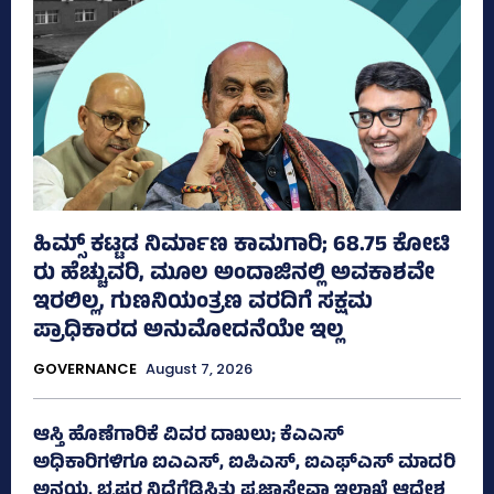
ಹಿಮ್ಸ್‌ ಕಟ್ಟಡ ನಿರ್ಮಾಣ ಕಾಮಗಾರಿ; 68.75 ಕೋಟಿ
ರು ಹೆಚ್ಚುವರಿ, ಮೂಲ ಅಂದಾಜಿನಲ್ಲಿ ಅವಕಾಶವೇ
ಇರಲಿಲ್ಲ, ಗುಣನಿಯಂತ್ರಣ ವರದಿಗೆ ಸಕ್ಷಮ
ಪ್ರಾಧಿಕಾರದ ಅನುಮೋದನೆಯೇ ಇಲ್ಲ
GOVERNANCE
August 7, 2026
ಆಸ್ತಿ ಹೊಣೆಗಾರಿಕೆ ವಿವರ ದಾಖಲು; ಕೆಎಎಸ್
ಅಧಿಕಾರಿಗಳಿಗೂ ಐಎಎಸ್‌, ಐಪಿಎಸ್‌, ಐಎಫ್‌ಎಸ್‌ ಮಾದರಿ
ಅನ್ವಯ, ಭ್ರಷ್ಟರ ನಿದ್ದೆಗೆಡಿಸಿತು ಪ್ರಜಾಸೇವಾ ಇಲಾಖೆ ಆದೇಶ