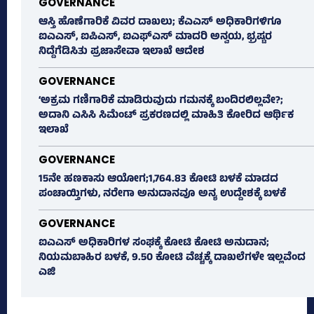
GOVERNANCE
ಆಸ್ತಿ ಹೊಣೆಗಾರಿಕೆ ವಿವರ ದಾಖಲು; ಕೆಎಎಸ್ ಅಧಿಕಾರಿಗಳಿಗೂ
ಐಎಎಸ್‌, ಐಪಿಎಸ್‌, ಐಎಫ್‌ಎಸ್‌ ಮಾದರಿ ಅನ್ವಯ, ಭ್ರಷ್ಟರ
ನಿದ್ದೆಗೆಡಿಸಿತು ಪ್ರಜಾಸೇವಾ ಇಲಾಖೆ ಆದೇಶ
GOVERNANCE
‘ಅಕ್ರಮ ಗಣಿಗಾರಿಕೆ ಮಾಡಿರುವುದು ಗಮನಕ್ಕೆ ಬಂದಿರಲಿಲ್ಲವೇ?;
ಅದಾನಿ ಎಸಿಸಿ ಸಿಮೆಂಟ್ ಪ್ರಕರಣದಲ್ಲಿ ಮಾಹಿತಿ ಕೋರಿದ ಆರ್ಥಿಕ
ಇಲಾಖೆ
GOVERNANCE
15ನೇ ಹಣಕಾಸು ಆಯೋಗ;1,764.83 ಕೋಟಿ ಬಳಕೆ ಮಾಡದ
ಪಂಚಾಯ್ತಿಗಳು, ನರೇಗಾ ಅನುದಾನವೂ ಅನ್ಯ ಉದ್ದೇಶಕ್ಕೆ ಬಳಕೆ
GOVERNANCE
ಐಎಎಸ್‌ ಅಧಿಕಾರಿಗಳ ಸಂಘಕ್ಕೆ ಕೋಟಿ ಕೋಟಿ ಅನುದಾನ;
ನಿಯಮಬಾಹಿರ ಬಳಕೆ, 9.50 ಕೋಟಿ ವೆಚ್ಚಕ್ಕೆ ದಾಖಲೆಗಳೇ ಇಲ್ಲವೆಂದ
ಎಜಿ