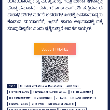
ಯಡಿಯೂರಪ್ಪನನ್ನು ಮುಖ್ಯಮಂತ್ರಿ ಗದ್ದುಗೆಯಿಂದ ಇಳಿಸಿದ್ದಲ್ಲಿ
ದೊಡ್ಡ ಪ್ರಮಾದವೇ ನಡೆದಂತೆ ಎಂಬ ಹಾಗೆ ವರ್ತಿಸುತ್ತಿರುವ ಈ
ಮಠಾಧಿಪತಿಗಳ ವರ್ತನೆ ಅವರುಗಳ ಪೀಠಕ್ಕೆ ಜನಸಾಮಾನ್ಯರು
ಕೊಡುವ ಮರ್ಯಾದೆಗೆ, ಪ್ರೀತಿಗೆ‌ ಹಾಗೂ ಅಭಿಮಾನಕ್ಕೆ ಧಕ್ಕೆ
ತರುವುದಿಲ್ಲವೇ,’ ಎಂದು ಪ್ರಶ್ನಿಸುತ್ತಾರೆ ಆದರ್ಶ ಐಯ್ಯರ್‌.
Support THE-FILE
TAGS
ALL INDIA VEERASHAIVA MAHASABHA
AMIT SHAH
B S YEDIYURAPPA
BSAVANAGOUDA PATIL YATNAL
D K SHIVAKUMAR
H D KUMARSWAMY
H VISHWANATH
JH PATEL
LINGAYAT COMMUNITY
LINGAYAT SEERS
M. B. PATIL
NIDUMAMIDI SWAMIJI
PANDITARADHYA SHIVACHARAYA SWAMIJI
RAMBHAPURI PEETHA