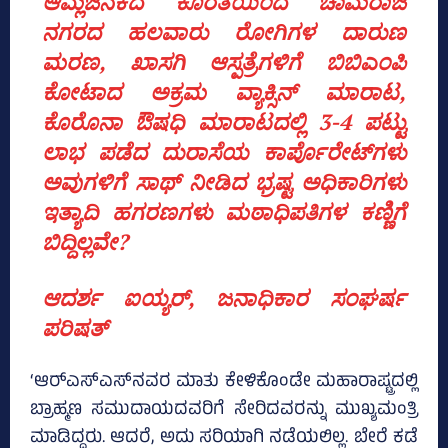
ಆಮ್ಲಜನಕದ ಕೊರತೆಯಿಂದ ಚಾಮರಾಜ
ನಗರದ ಹಲವಾರು ರೋಗಿಗಳ ದಾರುಣ
ಮರಣ, ಖಾಸಗಿ ಆಸ್ಪತ್ರೆಗಳಿಗೆ ಬಿಬಿಎಂಪಿ
ಕೋಟಾದ ಅಕ್ರಮ ವ್ಯಾಕ್ಸಿನ್ ಮಾರಾಟ,
ಕೊರೊನಾ ಔಷಧಿ ಮಾರಾಟದಲ್ಲಿ 3-4 ಪಟ್ಟು
ಲಾಭ ಪಡೆದ ದುರಾಸೆಯ ಕಾರ್ಪೊರೇಟ್‌ಗಳು
ಅವುಗಳಿಗೆ ಸಾಥ್ ನೀಡಿದ ಭ್ರಷ್ಟ ಅಧಿಕಾರಿಗಳು
ಇತ್ಯಾದಿ ಹಗರಣಗಳು‌ ಮಠಾಧಿಪತಿಗಳ ಕಣ್ಣಿಗೆ
ಬಿದ್ದಿಲ್ಲವೇ?
ಆದರ್ಶ ಐಯ್ಯರ್‌, ಜನಾಧಿಕಾರ ಸಂಘರ್ಷ
ಪರಿಷತ್‌
‘ಆರ್‌ಎಸ್‌ಎಸ್‌ನವರ ಮಾತು ಕೇಳಿಕೊಂಡೇ ಮಹಾರಾಷ್ಟ್ರದಲ್ಲಿ
ಬ್ರಾಹ್ಮಣ ಸಮುದಾಯದವರಿಗೆ ಸೇರಿದವರನ್ನು ಮುಖ್ಯಮಂತ್ರಿ
ಮಾಡಿದ್ದರು. ಆದರೆ, ಅದು ಸರಿಯಾಗಿ ನಡೆಯಲಿಲ್ಲ. ಬೇರೆ ಕಡೆ