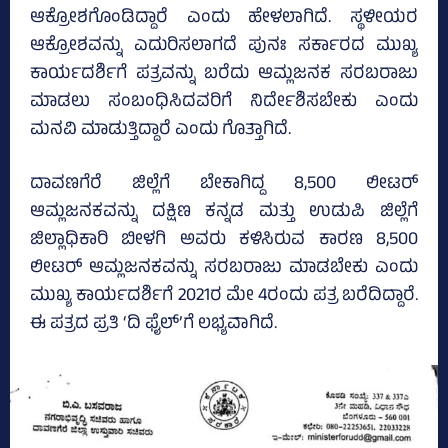
ಆಕ್ರೋಶಗೊಂಡಿದ್ದಾರೆ ಎಂದು ಹೇಳಲಾಗಿದೆ. ಸ್ಥಳೀಯರ
ಆಕ್ರೋಶವನ್ನು ಎದುರಿಸಲಾಗದೆ ಪುನಃ ಸರ್ಕಾರದ ಮುಖ್ಯ
ಕಾರ್ಯದರ್ಶಿಗೆ ಪತ್ರವನ್ನು ಬರೆದು ಆಮ್ಲಜನಕ ಸರಬರಾಜು
ಮಾಡಲು ಸಂಬಂಧಿಸಿದವರಿಗೆ ನಿರ್ದೇಶಿಸಬೇಕು ಎಂದು
ಮನವಿ ಮಾಡುತ್ತಿದ್ದಾರೆ ಎಂದು ಗೊತ್ತಾಗಿದೆ.
ದಾವಣಗೆರೆ ಜಿಲ್ಲೆಗೆ ಬೇಕಾಗಿದ್ದ 8,500 ಲೀಟರ್‌
ಆಮ್ಲಜನಕವನ್ನು ದಕ್ಷಿಣ ಕನ್ನಡ ಮತ್ತು ಉಡುಪಿ ಜಿಲ್ಲೆಗೆ
ಜಿಲ್ಲಾಧಿಕಾರಿ ಬೀಳಗಿ ಅವರು ಕಳಿಸಿರುವ ಕಾರಣ 8,500
ಲೀಟರ್‌ ಆಮ್ಲಜನಕವನ್ನು ಸರಬರಾಜು ಮಾಡಬೇಕು ಎಂದು
ಮುಖ್ಯ ಕಾರ್ಯದರ್ಶಿಗೆ 2021ರ ಮೇ 4ರಂದು ಪತ್ರ ಬರೆದಿದ್ದಾರೆ.
ಈ ಪತ್ರದ ಪ್ರತಿ ‘ದಿ ಫೈಲ್‌’ಗೆ ಲಭ್ಯವಾಗಿದೆ.