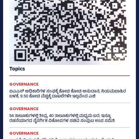
Topics
GOVERNANCE
ಐಎಎಸ್‌ ಅಧಿಕಾರಿಗಳ ಸಂಘಕ್ಕೆ ಕೋಟಿ ಕೋಟಿ ಅನುದಾನ; ನಿಯಮಬಾಹಿರ
ಬಳಕೆ, 9.50 ಕೋಟಿ ವೆಚ್ಚಕ್ಕೆ ದಾಖಲೆಗಳೇ ಇಲ್ಲವೆಂದ ಎಜಿ
GOVERNANCE
54 ತಾಲೂಕುಗಳಲ್ಲಿ ತೀವ್ರ, 40 ತಾಲೂಕುಗಳಲ್ಲಿ ಮಧ್ಯಮ ಬರ; ಇನ್ನೂ
ರಚನೆಯಾಗದ ನೈಸರ್ಗಿಕ ವಿಕೋಪಗಳ ಸಚಿವ ಸಂಪುಟ ಉಪ ಸಮಿತಿ
GOVERNANCE