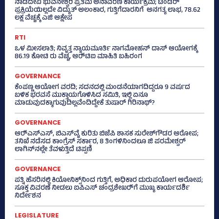
ನಾಡದೇವಿ ಭುವನೇಶ್ವರಿ ಪ್ರತಿಮೆ ಅನಾವರಣ ಕಾರ್ಯಕ್ರಮ; ಟೆಂಡರ್
ಪ್ರಕ್ರಿಯೆಯಿಲ್ಲದೇ ವಿದ್ಯುತ್‌ ಅಲಂಕಾರ, ಗುತ್ತಿಗೆದಾರನಿಗೆ ಅನಗತ್ಯ ಲಾಭ, 78.62
ಲಕ್ಷ ವೆಚ್ಚಕ್ಕೆ ಎಜಿ ಆಕ್ಷೇಪ
RTI
ಒಳ ಮೀಸಲಾತಿ; ನಿವೃತ್ತ ನ್ಯಾಯಮೂರ್ತಿ ನಾಗಮೋಹನ್ ದಾಸ್ ಆಯೋಗಕ್ಕೆ
86.19 ಕೋಟಿ ರು ವೆಚ್ಚ, ಆರ್‍‌ಟಿಐ ಮಾಹಿತಿ ಬಹಿರಂಗ
GOVERNANCE
ಕೆಂಪಣ್ಣ ಆಯೋಗ ವರದಿ; ಸದನದಲ್ಲಿ ಮಂಡನೆಯಾಗದಿದ್ದರೂ 9 ವರ್ಷದ
ಬಳಿಕ ಭರವಸೆ ಮುಕ್ತಾಯಗೊಳಿಸಿದ ಸಮಿತಿ, ಇಲ್ಲಿ ಏನೂ
ಮಾಡುವುದಕ್ಕಾಗುವುದಿಲ್ಲವೆಂದಿದ್ದೇಕೆ ತುಷಾರ್ ಗಿರಿನಾಥ್?
GOVERNANCE
ಆರ್‍‌ಎಸ್‌ಎಸ್‌, ಬಿಎಸ್‌ವೈ ಕುರಿತು ಬಿಜೆಪಿ ಶಾಸಕ ಸುರೇಶ್‌ಗೌಡರ ಆರೋಪ;
ತನಿಖೆ ನಡೆಸದ ಕಾಂಗ್ರೆಸ್‌ ಸರ್ಕಾರ, 8 ತಿಂಗಳಿನಿಂದಲೂ ಜಿ ಪರಮೇಶ್ವರ್
ಲಾಗಿನ್‌ನಲ್ಲೇ ತೆವಳುತ್ತಿದೆ ಟಿಪ್ಪಣಿ
GOVERNANCE
ಪತ್ನಿ ಹೆಸರಿನಲ್ಲಿ ಕಿಯೋನಿಕ್ಸ್‌ನಿಂದ ಗುತ್ತಿಗೆ, ಅಧಿಕಾರ ದುರುಪಯೋಗ ಆರೋಪ;
ಸೂಕ್ತ ವಿವರಣೆ ನೀಡಲು ಐಪಿಎಸ್‌ ಚಂದ್ರಶೇಖರ್‍‌ಗೆ ಮುಖ್ಯ ಕಾರ್ಯದರ್ಶಿ
ನಿರ್ದೇಶನ
LEGISLATURE