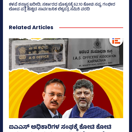
ಕಳಪೆ ಶಸ್ತ್ರಾಸ್ತ್ರ ಖರೀದಿ; ಸರ್ಕಾರದ ಬೊಕ್ಕಸಕ್ಕೆ 62.10 ಕೋಟಿ ನಷ್ಟ, ಗಂಭೀರ
ಲೋಪ ಪತ್ತೆ ಹಚ್ಚಿದ ಸಾರ್ವಜನಿಕ ಲೆಕ್ಕಪತ್ರ ಸಮಿತಿ ವರದಿ
Related Articles
ಐಎಎಸ್‌ ಅಧಿಕಾರಿಗಳ ಸಂಘಕ್ಕೆ ಕೋಟಿ ಕೋಟಿ