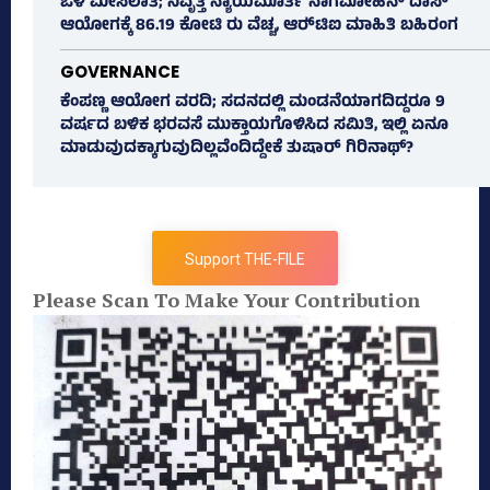
ಒಳ ಮೀಸಲಾತಿ; ನಿವೃತ್ತ ನ್ಯಾಯಮೂರ್ತಿ ನಾಗಮೋಹನ್ ದಾಸ್
ಆಯೋಗಕ್ಕೆ 86.19 ಕೋಟಿ ರು ವೆಚ್ಚ, ಆರ್‍‌ಟಿಐ ಮಾಹಿತಿ ಬಹಿರಂಗ
GOVERNANCE
ಕೆಂಪಣ್ಣ ಆಯೋಗ ವರದಿ; ಸದನದಲ್ಲಿ ಮಂಡನೆಯಾಗದಿದ್ದರೂ 9
ವರ್ಷದ ಬಳಿಕ ಭರವಸೆ ಮುಕ್ತಾಯಗೊಳಿಸಿದ ಸಮಿತಿ, ಇಲ್ಲಿ ಏನೂ
ಮಾಡುವುದಕ್ಕಾಗುವುದಿಲ್ಲವೆಂದಿದ್ದೇಕೆ ತುಷಾರ್ ಗಿರಿನಾಥ್?
Support THE-FILE
Please Scan To Make Your Contribution