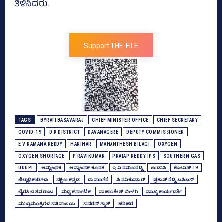
ತಿಳಿಸಿದರು.
Support THE-FILE
TAGS
BYRATI BASAVARAJ
CHIEF MINISTER OFFICE
CHIEF SECRETARY
COVID-19
D K DISTRICT
DAVANAGERE
DEPUTY COMMISSIONER
E V RAMANA REDDY
HARIHAR
MAHANTHESH BILAGI
OXYGEN
OXYGEN SHORTAGE
P RAVIKUMAR
PRATAP REDDY IPS
SOUTHERN GAS
UDUPI
ಆಮ್ಲಜನಕ
ಆಮ್ಲಜನಕ ಕೊರತೆ
ಇ ವಿ ರಮಣರೆಡ್ಡಿ
ಉಡುಪಿ
ಕೋವಿಡ್‌ 19
ಜಿಲ್ಲಾಧಿಕಾರಿಗಳು
ದಕ್ಷಿಣ ಕನ್ನಡ
ದಾವಣಗೆರೆ
ಪಿ ರವಿಕುಮಾರ್‌
ಪ್ರತಾಪ್ ರೆಡ್ಡಿ ಐಪಿಎಸ್‌
ಬೈರತಿ ಬಸವರಾಜು
ಮಧ್ಯ ಕರ್ನಾಟಕ
ಮಹಾಂತೇಶ್‌ ಬೀಳಗಿ
ಮುಖ್ಯ ಕಾರ್ಯದರ್ಶಿ
ಮುಖ್ಯಮಂತ್ರಿಗಳ ಸಚಿವಾಲಯ
ಸದರನ್‌ ಗ್ಯಾಸ್‌
ಹರಿಹರ