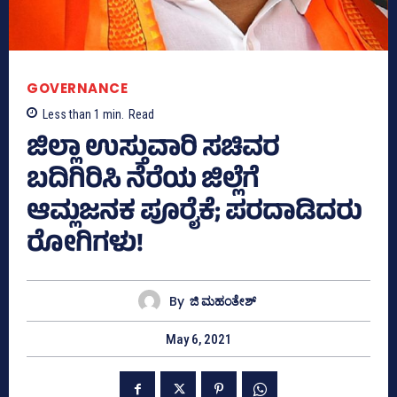
GOVERNANCE
Less than 1
min.
Read
ಜಿಲ್ಲಾ ಉಸ್ತುವಾರಿ ಸಚಿವರ
ಬದಿಗಿರಿಸಿ ನೆರೆಯ ಜಿಲ್ಲೆಗೆ
ಆಮ್ಲಜನಕ ಪೂರೈಕೆ; ಪರದಾಡಿದರು
ರೋಗಿಗಳು!
By
ಜಿ ಮಹಂತೇಶ್
May 6, 2021