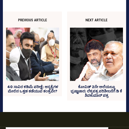
PREVIOUS ARTICLE
NEXT ARTICLE
40 ಸಾವಿರ ಕಡಿಮೆ ಪರೀಕ್ಷೆ; ಆಸ್ಪತ್ರೆಗಳ
ಕೋವಿಡ್‌ 2ನೇ ಅಲೆಯಲ್ಲೂ
ಮೇಲಿನ ಒತ್ತಡ ತಡೆಯುವ ತಂತ್ರವೇ?
ಭ್ರಷ್ಟಾಚಾರ; ಲೆಕ್ಕಪತ್ರ ಪರಿಶೀಲನೆಗೆ ಡಿ ಕೆ
ಶಿವಕುಮಾರ್‌ ಪತ್ರ