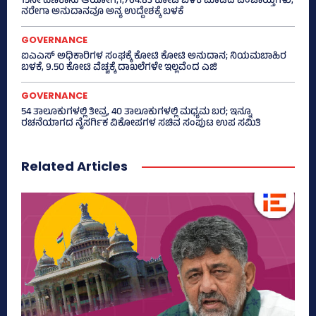
15ನೇ ಹಣಕಾಸು ಆಯೋಗ;1,764.83 ಕೋಟಿ ಬಳಕೆ ಮಾಡದ ಪಂಚಾಯ್ತಿಗಳು,
ನರೇಗಾ ಅನುದಾನವೂ ಅನ್ಯ ಉದ್ದೇಶಕ್ಕೆ ಬಳಕೆ
GOVERNANCE
ಐಎಎಸ್‌ ಅಧಿಕಾರಿಗಳ ಸಂಘಕ್ಕೆ ಕೋಟಿ ಕೋಟಿ ಅನುದಾನ; ನಿಯಮಬಾಹಿರ
ಬಳಕೆ, 9.50 ಕೋಟಿ ವೆಚ್ಚಕ್ಕೆ ದಾಖಲೆಗಳೇ ಇಲ್ಲವೆಂದ ಎಜಿ
GOVERNANCE
54 ತಾಲೂಕುಗಳಲ್ಲಿ ತೀವ್ರ, 40 ತಾಲೂಕುಗಳಲ್ಲಿ ಮಧ್ಯಮ ಬರ; ಇನ್ನೂ
ರಚನೆಯಾಗದ ನೈಸರ್ಗಿಕ ವಿಕೋಪಗಳ ಸಚಿವ ಸಂಪುಟ ಉಪ ಸಮಿತಿ
Related Articles