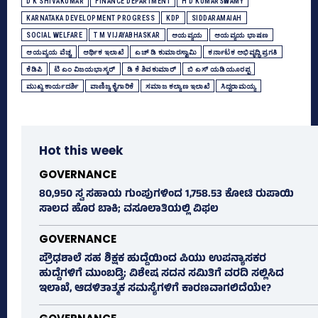
D K SHIVAKUMAR
FINANCE DEPARTMENT
H D KUMARSWAMY
KARNATAKA DEVELOPMENT PROGRESS
KDP
SIDDARAMAIAH
SOCIAL WELFARE
T M VIJAYABHASKAR
ಆಯವ್ಯಯ
ಆಯವ್ಯಯ ಭಾಷಣ
ಆಯವ್ಯಯ ವೆಚ್ಚ
ಆರ್ಥಿಕ ಇಲಾಖೆ
ಎಚ್‌ ಡಿ ಕುಮಾರಸ್ವಾಮಿ
ಕರ್ನಾಟಕ ಅಭಿವೃದ್ಧಿ ಪ್ರಗತಿ
ಕೆಡಿಪಿ
ಟಿ ಎಂ ವಿಜಯಭಾಸ್ಕರ್‌
ಡಿ ಕೆ ಶಿವಕುಮಾರ್
ಬಿ ಎಸ್‌ ಯಡಿಯೂರಪ್ಪ
ಮುಖ್ಯ ಕಾರ್ಯದರ್ಶಿ
ವಾಣಿಜ್ಯ ಕೈಗಾರಿಕೆ
ಸಮಾಜ ಕಲ್ಯಾಣ ಇಲಾಖೆ
ಸಿದ್ದರಾಮಯ್ಯ
Hot this week
GOVERNANCE
80,950 ಸ್ವ ಸಹಾಯ ಗುಂಪುಗಳಿಂದ 1,758.53 ಕೋಟಿ ರುಪಾಯಿ
ಸಾಲದ ಹೊರ ಬಾಕಿ; ವಸೂಲಾತಿಯಲ್ಲಿ ವಿಫಲ
GOVERNANCE
ಪ್ರೌಢಶಾಲೆ ಸಹ ಶಿಕ್ಷಕ ಹುದ್ದೆಯಿಂದ ಪಿಯು ಉಪನ್ಯಾಸಕರ
ಹುದ್ದೆಗಳಿಗೆ ಮುಂಬಡ್ತಿ; ವಿಶೇಷ ಸದನ ಸಮಿತಿಗೆ ವರದಿ ಸಲ್ಲಿಸಿದ
ಇಲಾಖೆ, ಆಡಳಿತಾತ್ಮಕ ಸಮಸ್ಯೆಗಳಿಗೆ ಕಾರಣವಾಗಲಿದೆಯೇ?