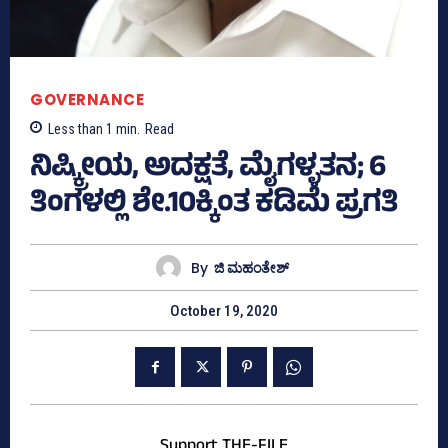
GOVERNANCE
Less than 1
min.
Read
ನಿಷ್ಕ್ರೀಯ, ಅದಕ್ಷತೆ, ಮೈಗಳ್ಳತನ; 6
ತಿಂಗಳಲ್ಲಿ ಶೇ.10ಕ್ಕಿಂತ ಕಡಿಮೆ ಪ್ರಗತಿ
By
ಜಿ ಮಹಂತೇಶ್
October 19, 2020
Support THE-FILE