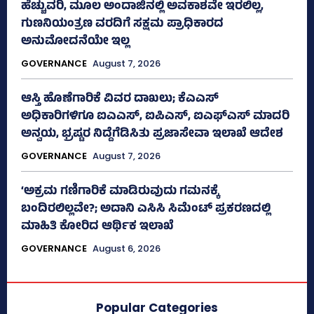
ಹೆಚ್ಚುವರಿ, ಮೂಲ ಅಂದಾಜಿನಲ್ಲಿ ಅವಕಾಶವೇ ಇರಲಿಲ್ಲ,
ಗುಣನಿಯಂತ್ರಣ ವರದಿಗೆ ಸಕ್ಷಮ ಪ್ರಾಧಿಕಾರದ
ಅನುಮೋದನೆಯೇ ಇಲ್ಲ
GOVERNANCE
August 7, 2026
ಆಸ್ತಿ ಹೊಣೆಗಾರಿಕೆ ವಿವರ ದಾಖಲು; ಕೆಎಎಸ್
ಅಧಿಕಾರಿಗಳಿಗೂ ಐಎಎಸ್‌, ಐಪಿಎಸ್‌, ಐಎಫ್‌ಎಸ್‌ ಮಾದರಿ
ಅನ್ವಯ, ಭ್ರಷ್ಟರ ನಿದ್ದೆಗೆಡಿಸಿತು ಪ್ರಜಾಸೇವಾ ಇಲಾಖೆ ಆದೇಶ
GOVERNANCE
August 7, 2026
‘ಅಕ್ರಮ ಗಣಿಗಾರಿಕೆ ಮಾಡಿರುವುದು ಗಮನಕ್ಕೆ
ಬಂದಿರಲಿಲ್ಲವೇ?; ಅದಾನಿ ಎಸಿಸಿ ಸಿಮೆಂಟ್ ಪ್ರಕರಣದಲ್ಲಿ
ಮಾಹಿತಿ ಕೋರಿದ ಆರ್ಥಿಕ ಇಲಾಖೆ
GOVERNANCE
August 6, 2026
Popular Categories