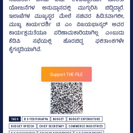
ಸಚಿವರಾಗಿ ಒಂದು ವರ್ಷ ಕಳೆದಿದ್ದಾರೆಯೇ ಹೊರತು
ಯೋಜನೆಗಳ ಅನುಷ್ಠಾನದಲ್ಲಿ ಮುಗ್ಗುರಿಸಿ ಬಿದ್ದಿದ್ದಾರೆ.
ಇಲಾಖೆಗಳ ಮುಖ್ಯಸ್ಥರ ಮೇಲೆ ಸಚಿವರ ಹಿಡಿತವಾಗಲೀ,
ಮುಖ್ಯ ಕಾರ್ಯದರ್ಶಿ ಟಿ ಎಂ ವಿಜಯಭಾಸ್ಕರ್‌ ಅವರ
ಕಾರ್ಯಕ್ಷಮತೆಯೂ ಪರಿಣಾಮಕಾರಿಯಾಗಿಲ್ಲ ಎಂಬುದು
ಕೆಡಿಪಿ ಸಭೆಯಲ್ಲಿ ಹೊರಬಿದ್ದ ಫಲಿತಾಂಶಗಳೇ
ಕೈಗನ್ನಡಿಯಾಗಿವೆ.
Support THE-FILE
TAGS
B S YEDIYURAPPA
BUDGET
BUDGET EXPENDITURE
BUDGET SPEECH
CHIEF SECRETARY
COMMERCE INDUSTRIES