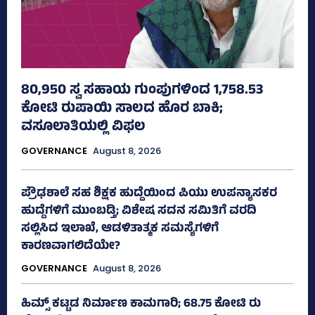
80,950 ಸ್ವ ಸಹಾಯ ಗುಂಪುಗಳಿಂದ 1,758.53
ಕೋಟಿ ರುಪಾಯಿ ಸಾಲದ ಹೊರ ಬಾಕಿ;
ವಸೂಲಾತಿಯಲ್ಲಿ ವಿಫಲ
GOVERNANCE
August 8, 2026
ಪ್ರೌಢಶಾಲೆ ಸಹ ಶಿಕ್ಷಕ ಹುದ್ದೆಯಿಂದ ಪಿಯು ಉಪನ್ಯಾಸಕರ
ಹುದ್ದೆಗಳಿಗೆ ಮುಂಬಡ್ತಿ; ವಿಶೇಷ ಸದನ ಸಮಿತಿಗೆ ವರದಿ
ಸಲ್ಲಿಸಿದ ಇಲಾಖೆ, ಆಡಳಿತಾತ್ಮಕ ಸಮಸ್ಯೆಗಳಿಗೆ
ಕಾರಣವಾಗಲಿದೆಯೇ?
GOVERNANCE
August 8, 2026
ಹಿಮ್ಸ್‌ ಕಟ್ಟಡ ನಿರ್ಮಾಣ ಕಾಮಗಾರಿ; 68.75 ಕೋಟಿ ರು