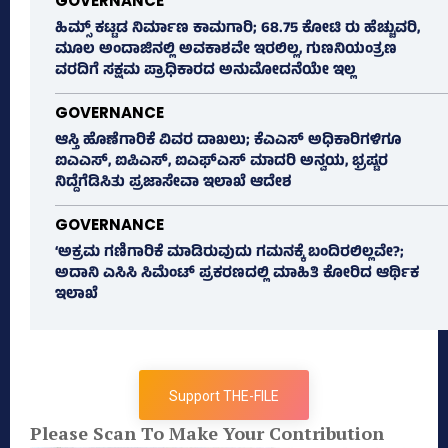
GOVERNANCE
ಹಿಮ್ಸ್‌ ಕಟ್ಟಡ ನಿರ್ಮಾಣ ಕಾಮಗಾರಿ; 68.75 ಕೋಟಿ ರು ಹೆಚ್ಚುವರಿ,
ಮೂಲ ಅಂದಾಜಿನಲ್ಲಿ ಅವಕಾಶವೇ ಇರಲಿಲ್ಲ, ಗುಣನಿಯಂತ್ರಣ
ವರದಿಗೆ ಸಕ್ಷಮ ಪ್ರಾಧಿಕಾರದ ಅನುಮೋದನೆಯೇ ಇಲ್ಲ
GOVERNANCE
ಆಸ್ತಿ ಹೊಣೆಗಾರಿಕೆ ವಿವರ ದಾಖಲು; ಕೆಎಎಸ್ ಅಧಿಕಾರಿಗಳಿಗೂ
ಐಎಎಸ್‌, ಐಪಿಎಸ್‌, ಐಎಫ್‌ಎಸ್‌ ಮಾದರಿ ಅನ್ವಯ, ಭ್ರಷ್ಟರ
ನಿದ್ದೆಗೆಡಿಸಿತು ಪ್ರಜಾಸೇವಾ ಇಲಾಖೆ ಆದೇಶ
GOVERNANCE
‘ಅಕ್ರಮ ಗಣಿಗಾರಿಕೆ ಮಾಡಿರುವುದು ಗಮನಕ್ಕೆ ಬಂದಿರಲಿಲ್ಲವೇ?;
ಅದಾನಿ ಎಸಿಸಿ ಸಿಮೆಂಟ್ ಪ್ರಕರಣದಲ್ಲಿ ಮಾಹಿತಿ ಕೋರಿದ ಆರ್ಥಿಕ
ಇಲಾಖೆ
Support THE-FILE
Please Scan To Make Your Contribution