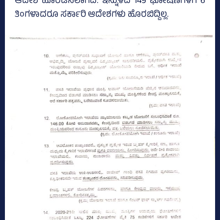
ಆದೇಶ ಹೊರಡಿಸಲಾಗಿದೆ. ಇನ್ನುಳಿದ 149 ಘೋಷಣೆಗಳಿಗೆ 6
ತಿಂಗಳಾದರೂ ಸರ್ಕಾರಿ ಆದೇಶಗಳು ಹೊರಬಿದ್ದಿಲ್ಲ.