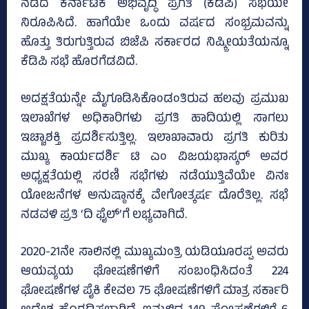
ನಡೆದ ಕರ್ನಾಟಕ ಅಭಿವೃದ್ಧಿ ಪ್ರಗತಿ (ಕೆಡಿಪಿ) ಸಭೆಯೇ
ನಿರೂಪಿಸಿದೆ. ಹಾಗೆಯೇ ಒಂದು ವರ್ಷದ ಸಂಭ್ರಮವನ್ನು
ಹೊತ್ತು ತಿರುಗುತ್ತಿರುವ ಬಿಜೆಪಿ ಸರ್ಕಾರದ ನಿಷ್ಕ್ರೀಯತೆಯನ್ನೂ
ಕೆಡಿಪಿ ಸಭೆ ಹೊರಗೆಡವಿದೆ.
ಅದಕ್ಷತೆಯನ್ನೇ ಮೈಗೂಡಿಸಿಕೊಂಡಂತಿರುವ ಹಲವು ಪ್ರಮುಖ
ಇಲಾಖೆಗಳ ಅಧಿಕಾರಿಗಳು ಪ್ರಗತಿ ಹಾದಿಯಲ್ಲಿ ಸಾಗಲು
ಇಚ್ಚಾಶಕ್ತಿ ಪ್ರದರ್ಶಿಸುತ್ತಿಲ್ಲ. ಇಲಾಖಾವಾರು ಪ್ರಗತಿ ಕುರಿತು
ಮುಖ್ಯ ಕಾರ್ಯದರ್ಶಿ ಟಿ ಎಂ ವಿಜಯಭಾಸ್ಕರ್‌ ಅವರ
ಅಧ್ಯಕ್ಷತೆಯಲ್ಲಿ ಸರಣಿ ಸಭೆಗಳು ನಡೆಯುತ್ತಿವೆಯೇ ವಿನಃ
ಯೋಜನೆಗಳ ಅನುಷ್ಠಾನಕ್ಕೆ ವೇಗೋತ್ಕರ್ಷ ದೊರೆತಿಲ್ಲ. ಸಭೆ
ನಡವಳಿ ಪ್ರತಿ ‘ದಿ ಫೈಲ್‌’ಗೆ ಲಭ್ಯವಾಗಿದೆ.
2020-21ನೇ ಸಾಲಿನಲ್ಲಿ ಮುಖ್ಯಮಂತ್ರಿ ಯಡಿಯೂರಪ್ಪ ಅವರು
ಆಯವ್ಯಯ ಘೋಷಣೆಗಳಿಗೆ ಸಂಬಂಧಿಸಿದಂತೆ 224
ಘೋಷಣೆಗಳ ಪೈಕಿ ಕೇವಲ 75 ಘೋಷಣೆಗಳಿಗೆ ಮಾತ್ರ ಸರ್ಕಾರಿ