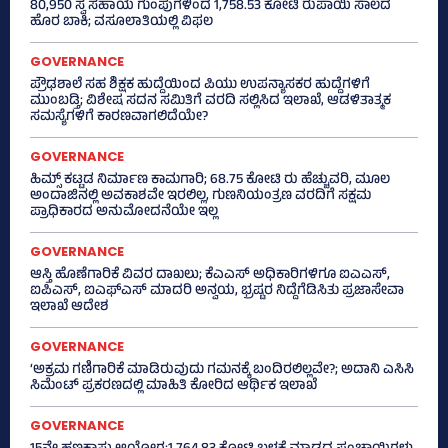
80,950 ಸ್ವ ಸಹಾಯ ಗುಂಪುಗಳಿಂದ 1,758.53 ಕೋಟಿ ರುಪಾಯಿ ಸಾಲದ
ಹೊರ ಬಾಕಿ; ವಸೂಲಾತಿಯಲ್ಲಿ ವಿಫಲ
GOVERNANCE
ಪ್ರೌಢಶಾಲೆ ಸಹ ಶಿಕ್ಷಕ ಹುದ್ದೆಯಿಂದ ಪಿಯು ಉಪನ್ಯಾಸಕರ ಹುದ್ದೆಗಳಿಗೆ
ಮುಂಬಡ್ತಿ; ವಿಶೇಷ ಸದನ ಸಮಿತಿಗೆ ವರದಿ ಸಲ್ಲಿಸಿದ ಇಲಾಖೆ, ಆಡಳಿತಾತ್ಮಕ
ಸಮಸ್ಯೆಗಳಿಗೆ ಕಾರಣವಾಗಲಿದೆಯೇ?
GOVERNANCE
ಹಿಮ್ಸ್‌ ಕಟ್ಟಡ ನಿರ್ಮಾಣ ಕಾಮಗಾರಿ; 68.75 ಕೋಟಿ ರು ಹೆಚ್ಚುವರಿ, ಮೂಲ
ಅಂದಾಜಿನಲ್ಲಿ ಅವಕಾಶವೇ ಇರಲಿಲ್ಲ, ಗುಣನಿಯಂತ್ರಣ ವರದಿಗೆ ಸಕ್ಷಮ
ಪ್ರಾಧಿಕಾರದ ಅನುಮೋದನೆಯೇ ಇಲ್ಲ
GOVERNANCE
ಆಸ್ತಿ ಹೊಣೆಗಾರಿಕೆ ವಿವರ ದಾಖಲು; ಕೆಎಎಸ್ ಅಧಿಕಾರಿಗಳಿಗೂ ಐಎಎಸ್‌,
ಐಪಿಎಸ್‌, ಐಎಫ್‌ಎಸ್‌ ಮಾದರಿ ಅನ್ವಯ, ಭ್ರಷ್ಟರ ನಿದ್ದೆಗೆಡಿಸಿತು ಪ್ರಜಾಸೇವಾ
ಇಲಾಖೆ ಆದೇಶ
GOVERNANCE
‘ಅಕ್ರಮ ಗಣಿಗಾರಿಕೆ ಮಾಡಿರುವುದು ಗಮನಕ್ಕೆ ಬಂದಿರಲಿಲ್ಲವೇ?; ಅದಾನಿ ಎಸಿಸಿ
ಸಿಮೆಂಟ್ ಪ್ರಕರಣದಲ್ಲಿ ಮಾಹಿತಿ ಕೋರಿದ ಆರ್ಥಿಕ ಇಲಾಖೆ
GOVERNANCE