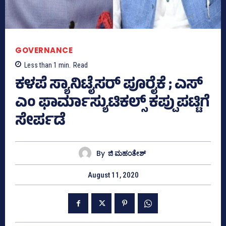
GOVERNANCE
Less than 1
min.
Read
ಕಳಪೆ ಸ್ಯಾನಿಟೈಸರ್‌ ಪೂರೈಕೆ ; ಎಸ್‌
ಎಂ ಫಾರ್ಮಾಸ್ಯುಟಿಕಲ್ಸ್‌ ಕಪ್ಪುಪಟ್ಟಿಗೆ
ಸೇರ್ಪಡೆ
By
ಜಿ ಮಹಂತೇಶ್
August 11, 2020