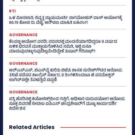
RTI
ಒಳ ಮೀಸಲಾತಿ; ನಿವೃತ್ತ ನ್ಯಾಯಮೂರ್ತಿ ನಾಗಮೋಹನ್ ದಾಸ್ ಆಯೋಗಕ್ಕೆ
86.19 ಕೋಟಿ ರು ವೆಚ್ಚ, ಆರ್‍‌ಟಿಐ ಮಾಹಿತಿ ಬಹಿರಂಗ
GOVERNANCE
ಕೆಂಪಣ್ಣ ಆಯೋಗ ವರದಿ; ಸದನದಲ್ಲಿ ಮಂಡನೆಯಾಗದಿದ್ದರೂ 9 ವರ್ಷದ
ಬಳಿಕ ಭರವಸೆ ಮುಕ್ತಾಯಗೊಳಿಸಿದ ಸಮಿತಿ, ಇಲ್ಲಿ ಏನೂ
ಮಾಡುವುದಕ್ಕಾಗುವುದಿಲ್ಲವೆಂದಿದ್ದೇಕೆ ತುಷಾರ್ ಗಿರಿನಾಥ್?
GOVERNANCE
ಆರ್‍‌ಎಸ್‌ಎಸ್‌, ಬಿಎಸ್‌ವೈ ಕುರಿತು ಬಿಜೆಪಿ ಶಾಸಕ ಸುರೇಶ್‌ಗೌಡರ ಆರೋಪ;
ತನಿಖೆ ನಡೆಸದ ಕಾಂಗ್ರೆಸ್‌ ಸರ್ಕಾರ, 8 ತಿಂಗಳಿನಿಂದಲೂ ಜಿ ಪರಮೇಶ್ವರ್
ಲಾಗಿನ್‌ನಲ್ಲೇ ತೆವಳುತ್ತಿದೆ ಟಿಪ್ಪಣಿ
GOVERNANCE
ಪತ್ನಿ ಹೆಸರಿನಲ್ಲಿ ಕಿಯೋನಿಕ್ಸ್‌ನಿಂದ ಗುತ್ತಿಗೆ, ಅಧಿಕಾರ ದುರುಪಯೋಗ ಆರೋಪ;
ಸೂಕ್ತ ವಿವರಣೆ ನೀಡಲು ಐಪಿಎಸ್‌ ಚಂದ್ರಶೇಖರ್‍‌ಗೆ ಮುಖ್ಯ ಕಾರ್ಯದರ್ಶಿ
ನಿರ್ದೇಶನ
Related Articles