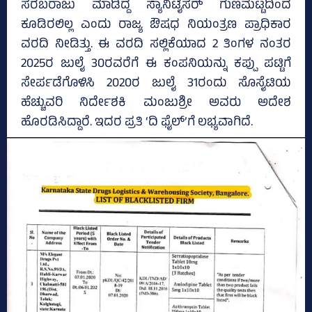
ಸರಬರಾಜು ಮಾಡಿದ್ದ ಸ್ಯಾನಿಟೈಸರ್‌ ಗುಣಮಟ್ಟದಿಂದ
ಕೂಡಿರಲಿಲ್ಲ ಎಂದು ರಾಜ್ಯ ಔಷಧ ನಿಯಂತ್ರಣ ಪ್ರಾಧಿಕಾರ
ವರದಿ ನೀಡಿತ್ತು. ಈ ವರದಿ ಸಲ್ಲಿಕೆಯಾದ 2 ತಿಂಗಳ ನಂತರ
2025ರ ಜುಲೈ 30ರವರೆಗೆ ಈ ಕಂಪನಿಯನ್ನು ಕಪ್ಪು ಪಟ್ಟಿಗೆ
ಸೇರ್ಪಡೆಗೊಳಿಸಿ 2020ರ ಜುಲೈ 31ರಂದು ಸೊಸೈಟಿಯ
ಹೆಚ್ಚುವರಿ ನಿರ್ದೇಶಕಿ ಮಂಜುಶ್ರೀ ಅವರು ಅದೇಶ
ಹೊರಡಿಸಿದ್ದಾರೆ. ಇದರ ಪ್ರತಿ ‘ದಿ ಫೈಲ್‌’ಗೆ ಲಭ್ಯವಾಗಿದೆ.