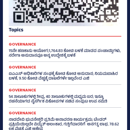
Topics
GOVERNANCE
15ನೇ ಹಣಕಾಸು ಆಯೋಗ;1,764.83 ಕೋಟಿ ಬಳಕೆ ಮಾಡದ ಪಂಚಾಯ್ತಿಗಳು,
ನರೇಗಾ ಅನುದಾನವೂ ಅನ್ಯ ಉದ್ದೇಶಕ್ಕೆ ಬಳಕೆ
GOVERNANCE
ಐಎಎಸ್‌ ಅಧಿಕಾರಿಗಳ ಸಂಘಕ್ಕೆ ಕೋಟಿ ಕೋಟಿ ಅನುದಾನ; ನಿಯಮಬಾಹಿರ
ಬಳಕೆ, 9.50 ಕೋಟಿ ವೆಚ್ಚಕ್ಕೆ ದಾಖಲೆಗಳೇ ಇಲ್ಲವೆಂದ ಎಜಿ
GOVERNANCE
54 ತಾಲೂಕುಗಳಲ್ಲಿ ತೀವ್ರ, 40 ತಾಲೂಕುಗಳಲ್ಲಿ ಮಧ್ಯಮ ಬರ; ಇನ್ನೂ
ರಚನೆಯಾಗದ ನೈಸರ್ಗಿಕ ವಿಕೋಪಗಳ ಸಚಿವ ಸಂಪುಟ ಉಪ ಸಮಿತಿ
GOVERNANCE
ನಾಡದೇವಿ ಭುವನೇಶ್ವರಿ ಪ್ರತಿಮೆ ಅನಾವರಣ ಕಾರ್ಯಕ್ರಮ; ಟೆಂಡರ್
ಪ್ರಕ್ರಿಯೆಯಿಲ್ಲದೇ ವಿದ್ಯುತ್‌ ಅಲಂಕಾರ, ಗುತ್ತಿಗೆದಾರನಿಗೆ ಅನಗತ್ಯ ಲಾಭ, 78.62
ಲಕ್ಷ ವೆಚ್ಚಕ್ಕೆ ಎಜಿ ಆಕ್ಷೇಪ