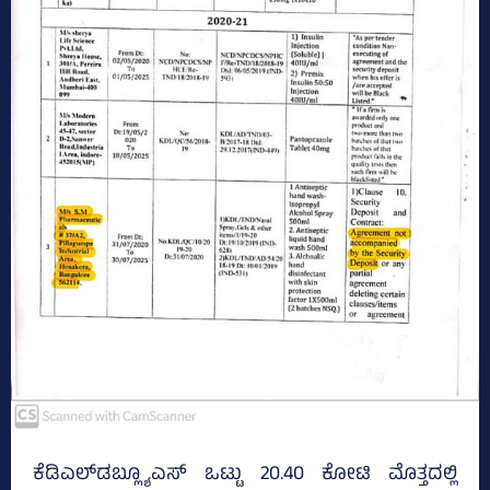
ಕೆಡಿಎಲ್‌ಡಬ್ಲ್ಯೂಎಸ್‌ ಒಟ್ಟು 20.40 ಕೋಟಿ ಮೊತ್ತದಲ್ಲಿ