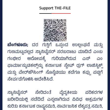
Support THE-FILE
ಬೆಂಗಳೂರು;
ದರ ಗುತ್ತಿಗೆ ಒಪ್ಪಂದ ಉಲ್ಲಂಘನೆ ಮತ್ತು
ಗುಣಮಟ್ಟವಲ್ಲದ ಸ್ಯಾನಿಟೈಸರ್‌ ಸರಬರಾಜು ಮಾಡಿದೆ ಎಂಬ
ಗಂಭೀರ ಆರೋಪಕ್ಕೆ ಗುರಿಯಾಗಿರುವ ಎಸ್‌ ಎಂ
ಫಾರ್ಮಾಸ್ಯುಟಿಕಲ್ಸ್‌ನ್ನು ಕರ್ನಾಟಕ ಸ್ಟೇಟ್‌ ಡ್ರಗ್‌ ಲಾಜಿಸ್ಟಿಕ್ಸ್‌
ಮತ್ತು ವೇರ್‌ಹೌಸಿಂಗ್‌ ಸೊಸೈಟಿಯು ಕಡೆಗೂ ಕಪ್ಪು ಪಟ್ಟಿಗೆ
ಸೇರ್ಪಡೆಗೊಳಿಸಿ ಆದೇಶಿಸಿದೆ.
ಸ್ಯಾನಿಟೈಸರ್‌ ಸೇರಿದಂತೆ ವೈದ್ಯಕೀಯ ಪರಿಕರಗಳ
ಖರೀದಿಯಲ್ಲಿ ನಡೆದಿದೆ ಎನ್ನಲಾಗಿರುವ ವಿವಿಧ ಅಕ್ರಮಗಳ
ಕುರಿತು ಕರ್ನಾಟಕ ರಾಷ್ಟ್ರಸಮಿತಿ, ಸಾರ್ವಜನಿಕ ಲೆಕ್ಕಪತ್ರ ಸಮಿತಿ,