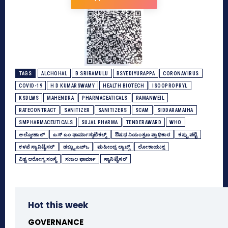
TAGS
ALCHOHAL
B SRIRAMULU
BSYEDIYURAPPA
CORONAVIRUS
COVID-19
H D KUMARSWAMY
HEALTH BIOTECH
ISOOPROPRYL
KSDLWS
MAHENDRA
PHARMACEATICALS
RAMANWEIL
RATECONTRACT
SANITIZER
SANITIZERS
SCAM
SIDDARAMAIHA
SMPHARMACEUTICALS
SUJAL PHARMA
TENDERAWARD
WHO
ಆಲ್ಕೋಹಾಲ್‌
ಎಸ್‌ ಎಂ ಫಾರ್ಮಾಸ್ಯುಟಿಕಲ್ಸ್‌
ಔಷಧ ನಿಯಂತ್ರಣ ಪ್ರಾಧಿಕಾರ
ಕಪ್ಪು ಪಟ್ಟಿ
ಕಳಪೆ ಸ್ಯಾನಿಟೈಸರ್‌
ಡಬ್ಲ್ಯುಎಚ್‌ಒ
ಮಹೀಂದ್ರ ಲ್ಯಾಬ್ಸ್‌
ಲೋಕಾಯುಕ್ತ
ವಿಶ್ವ ಆರೋಗ್ಯ ಸಂಸ್ಥೆ
ಸುಜಲ ಫಾರ್ಮಾ
ಸ್ಯಾನಿಟೈಸರ್‌
Hot this week
GOVERNANCE