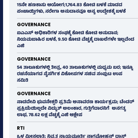
15ನೇ ಹಣಕಾಸು ಆಯೋಗ;1,764.83 ಕೋಟಿ ಬಳಕೆ ಮಾಡದ
ಪಂಚಾಯ್ತಿಗಳು, ನರೇಗಾ ಅನುದಾನವೂ ಅನ್ಯ ಉದ್ದೇಶಕ್ಕೆ ಬಳಕೆ
GOVERNANCE
ಐಎಎಸ್‌ ಅಧಿಕಾರಿಗಳ ಸಂಘಕ್ಕೆ ಕೋಟಿ ಕೋಟಿ ಅನುದಾನ;
ನಿಯಮಬಾಹಿರ ಬಳಕೆ, 9.50 ಕೋಟಿ ವೆಚ್ಚಕ್ಕೆ ದಾಖಲೆಗಳೇ ಇಲ್ಲವೆಂದ
ಎಜಿ
GOVERNANCE
54 ತಾಲೂಕುಗಳಲ್ಲಿ ತೀವ್ರ, 40 ತಾಲೂಕುಗಳಲ್ಲಿ ಮಧ್ಯಮ ಬರ; ಇನ್ನೂ
ರಚನೆಯಾಗದ ನೈಸರ್ಗಿಕ ವಿಕೋಪಗಳ ಸಚಿವ ಸಂಪುಟ ಉಪ
ಸಮಿತಿ
GOVERNANCE
ನಾಡದೇವಿ ಭುವನೇಶ್ವರಿ ಪ್ರತಿಮೆ ಅನಾವರಣ ಕಾರ್ಯಕ್ರಮ; ಟೆಂಡರ್
ಪ್ರಕ್ರಿಯೆಯಿಲ್ಲದೇ ವಿದ್ಯುತ್‌ ಅಲಂಕಾರ, ಗುತ್ತಿಗೆದಾರನಿಗೆ ಅನಗತ್ಯ
ಲಾಭ, 78.62 ಲಕ್ಷ ವೆಚ್ಚಕ್ಕೆ ಎಜಿ ಆಕ್ಷೇಪ
RTI
ಒಳ ಮೀಸಲಾತಿ; ನಿವೃತ್ತ ನ್ಯಾಯಮೂರ್ತಿ ನಾಗಮೋಹನ್ ದಾಸ್