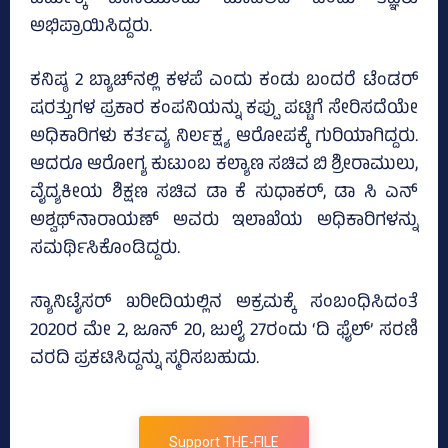
ಚರ್ಮಕ್ಕೆ ಹಾನಿಯುಂಟು ಮಾಡಲಿದೆ ಎಂದು ತಜ್ಞರು
ಅಭಿಪ್ರಾಯಿಸಿದ್ದರು.
ಕನಿಷ್ಠ 2 ಬ್ಯಾಚ್‌ನಲ್ಲಿ ಕಳಪೆ ಎಂದು ಕಂಡು ಬಂದರೆ ಟೆಂಡರ್‌
ಷರತ್ತುಗಳ ಪ್ರಕಾರ ಕಂಪನಿಯನ್ನು ಕಪ್ಪು ಪಟ್ಟಿಗೆ ಸೇರಿಸದೆಯೇ
ಅಧಿಕಾರಿಗಳು ಕರ್ತವ್ಯ ನಿರ್ಲಕ್ಷ್ಯ ಆರೋಪಕ್ಕೆ ಗುರಿಯಾಗಿದ್ದರು.
ಆದರೂ ಆರೋಗ್ಯ ಕುಟುಂಬ ಕಲ್ಯಾಣ ಸಚಿವ ಬಿ ಶ್ರೀರಾಮುಲು,
ವೈದ್ಯಕೀಯ ಶಿಕ್ಷಣ ಸಚಿವ ಡಾ ಕೆ ಸುಧಾಕರ್‌, ಡಾ ಸಿ ಎನ್‌
ಅಶ್ವಥ್‌ನಾರಾಯಣ್‌ ಅವರು ಇಲಾಖೆಯ ಅಧಿಕಾರಿಗಳನ್ನು
ಸಮರ್ಥಿಸಿಕೊಂಡಿದ್ದರು.
ಸ್ಯಾನಿಟೈಸರ್‌ ಖರೀದಿಯಲ್ಲಿನ ಅಕ್ರಮಕ್ಕೆ ಸಂಬಂಧಿಸಿದಂತೆ
2020ರ ಮೇ 2, ಜೂನ್‌ 20, ಜುಲೈ 27ರಂದು ‘ದಿ ಫೈಲ್‌’ ಸರಣಿ
ವರದಿ ಪ್ರಕಟಿಸಿದ್ದನ್ನು ಸ್ಮರಿಸಬಹುದು.
Support THE-FILE