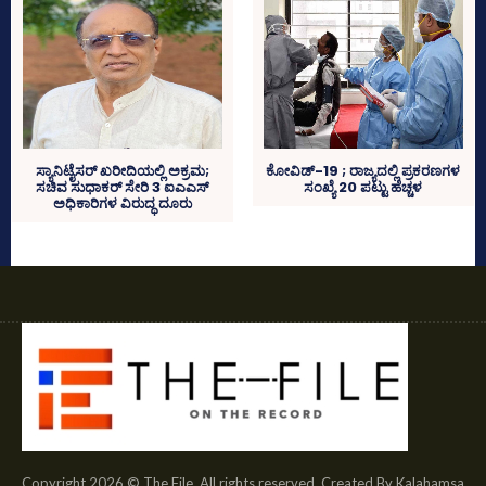
ಸ್ಯಾನಿಟೈಸರ್‌‌ ಖರೀದಿಯಲ್ಲಿ ಅಕ್ರಮ;
ಕೋವಿಡ್‌-19 ; ರಾಜ್ಯದಲ್ಲಿ ಪ್ರಕರಣಗಳ
ಸಚಿವ ಸುಧಾಕರ್‌ ಸೇರಿ 3 ಐಎಎಸ್‌
ಸಂಖ್ಯೆ 20 ಪಟ್ಟು ಹೆಚ್ಚಳ
ಅಧಿಕಾರಿಗಳ ವಿರುದ್ಧ ದೂರು
Copyright 2026 © The File. All rights reserved. Created By Kalahamsa