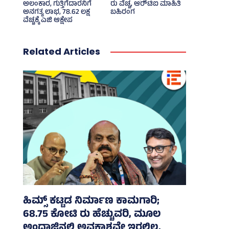
ಅಲಂಕಾರ, ಗುತ್ತಿಗೆದಾರನಿಗೆ
ರು ವೆಚ್ಚ, ಆರ್‍‌ಟಿಐ ಮಾಹಿತಿ
ಅನಗತ್ಯ ಲಾಭ, 78.62 ಲಕ್ಷ
ಬಹಿರಂಗ
ವೆಚ್ಚಕ್ಕೆ ಎಜಿ ಆಕ್ಷೇಪ
Related Articles
ಹಿಮ್ಸ್‌ ಕಟ್ಟಡ ನಿರ್ಮಾಣ ಕಾಮಗಾರಿ;
68.75 ಕೋಟಿ ರು ಹೆಚ್ಚುವರಿ, ಮೂಲ
ಅಂದಾಜಿನಲ್ಲಿ ಅವಕಾಶವೇ ಇರಲಿಲ್ಲ,