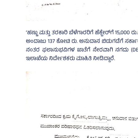
‘ಹಣ್ಣು ಮತ್ತು ತರಕಾರಿ ಬೆಳೆಗಾರರಿಗೆ ಹೆಕ್ಟೇರ್‌ಗೆ 15,0
ಅಂದಾಜು 137 ಕೋಟಿ ರು. ಅನುದಾನ ಬಿಡುಗಡೆಗೆ ಸರ್ಕಾರದ
ನಂತರ ಫಲಾನುಭವಿಗಳ ಖಾತೆಗೆ ನೇರವಾಗಿ ನಗದು (D
ಇಲಾಖೆಯ ನಿರ್ದೇಶಕರು ಮಾಹಿತಿ ನೀಡಿದ್ದಾರೆ.