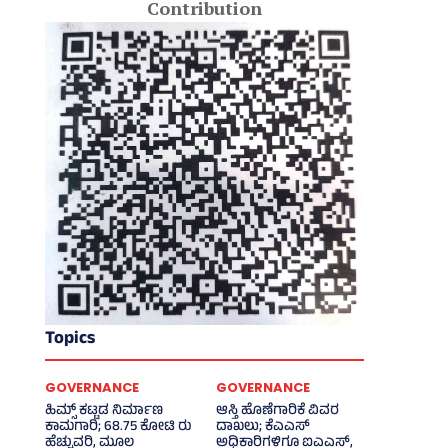
Contribution
Topics
GOVERNANCE
GOVERNANCE
ಹಿಮ್ಸ್‌ ಕಟ್ಟಡ ನಿರ್ಮಾಣ
ಆಸ್ತಿ ಹೊಣೆಗಾರಿಕೆ ವಿವರ
ಕಾಮಗಾರಿ; 68.75 ಕೋಟಿ ರು
ದಾಖಲು; ಕೆಎಎಸ್
ಹೆಚ್ಚುವರಿ, ಮೂಲ
ಅಧಿಕಾರಿಗಳಿಗೂ ಐಎಎಸ್‌,