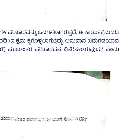
00 ರು.ಗಳ ಪರಿಹಾರವನ್ನು ಒದಗಿಸಲಾಗಿರುತ್ತದೆ. ಈ ಕಾರ್ಯಕ್ರಮದಡಿ
ಿಂದ ಕ್ರಮ ಕೈಗೊಳ್ಳಲಾಗುತ್ತಿದ್ದು, ಅನುದಾನ ಬಿಡುಗಡೆಯಾದ
BT) ಮುಖಾಂತರ ಪರಿಹಾರಧನ ವಿತರಿಸಲಾಗುವುದು,’ ಎಂದು