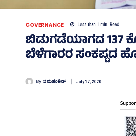
GOVERNANCE
Less than 1
min.
Read
ಬಿಡುಗಡೆಯಾಗದ 137 ಕ
ಬೆಳೆಗಾರರ ಸಂಕಷ್ಟದ ಹ
By
ಜಿ ಮಹಂತೇಶ್
July 17, 2020
Suppor