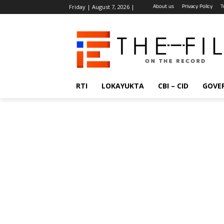
About us
Privacy Policy
T
Friday | August 7, 2026 |
RTI
LOKAYUKTA
CBI – CID
GOVE