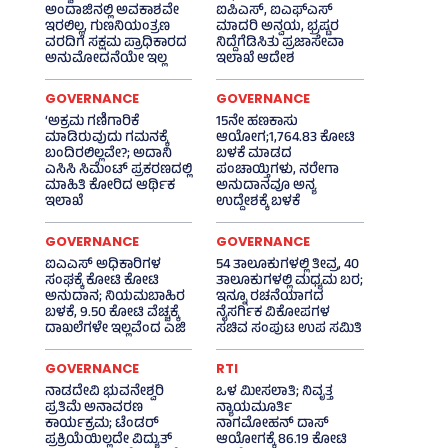
ಅಂದಾಜಿನಲ್ಲಿ ಅವಕಾಶವೇ
ಐಪಿಎಸ್‌, ಐಎಫ್‌ಎಸ್‌
ಇರಲಿಲ್ಲ, ಗುಣನಿಯಂತ್ರಣ
ಮಾದರಿ ಅನ್ವಯ, ಭ್ರಷ್ಟರ
ವರದಿಗೆ ಸಕ್ಷಮ ಪ್ರಾಧಿಕಾರದ
ನಿದ್ದೆಗೆಡಿಸಿತು ಪ್ರಜಾಸೇವಾ
ಅನುಮೋದನೆಯೇ ಇಲ್ಲ
ಇಲಾಖೆ ಆದೇಶ
GOVERNANCE
GOVERNANCE
‘ಅಕ್ರಮ ಗಣಿಗಾರಿಕೆ
15ನೇ ಹಣಕಾಸು
ಮಾಡಿರುವುದು ಗಮನಕ್ಕೆ
ಆಯೋಗ;1,764.83 ಕೋಟಿ
ಬಂದಿರಲಿಲ್ಲವೇ?; ಅದಾನಿ
ಬಳಕೆ ಮಾಡದ
ಎಸಿಸಿ ಸಿಮೆಂಟ್ ಪ್ರಕರಣದಲ್ಲಿ
ಪಂಚಾಯ್ತಿಗಳು, ನರೇಗಾ
ಮಾಹಿತಿ ಕೋರಿದ ಆರ್ಥಿಕ
ಅನುದಾನವೂ ಅನ್ಯ
ಇಲಾಖೆ
ಉದ್ದೇಶಕ್ಕೆ ಬಳಕೆ
GOVERNANCE
GOVERNANCE
ಐಎಎಸ್‌ ಅಧಿಕಾರಿಗಳ
54 ತಾಲೂಕುಗಳಲ್ಲಿ ತೀವ್ರ, 40
ಸಂಘಕ್ಕೆ ಕೋಟಿ ಕೋಟಿ
ತಾಲೂಕುಗಳಲ್ಲಿ ಮಧ್ಯಮ ಬರ;
ಅನುದಾನ; ನಿಯಮಬಾಹಿರ
ಇನ್ನೂ ರಚನೆಯಾಗದ
ಬಳಕೆ, 9.50 ಕೋಟಿ ವೆಚ್ಚಕ್ಕೆ
ನೈಸರ್ಗಿಕ ವಿಕೋಪಗಳ
ದಾಖಲೆಗಳೇ ಇಲ್ಲವೆಂದ ಎಜಿ
ಸಚಿವ ಸಂಪುಟ ಉಪ ಸಮಿತಿ
GOVERNANCE
RTI
ನಾಡದೇವಿ ಭುವನೇಶ್ವರಿ
ಒಳ ಮೀಸಲಾತಿ; ನಿವೃತ್ತ
ಪ್ರತಿಮೆ ಅನಾವರಣ
ನ್ಯಾಯಮೂರ್ತಿ
ಕಾರ್ಯಕ್ರಮ; ಟೆಂಡರ್
ನಾಗಮೋಹನ್ ದಾಸ್
ಪ್ರಕ್ರಿಯೆಯಿಲ್ಲದೇ ವಿದ್ಯುತ್‌
ಆಯೋಗಕ್ಕೆ 86.19 ಕೋಟಿ