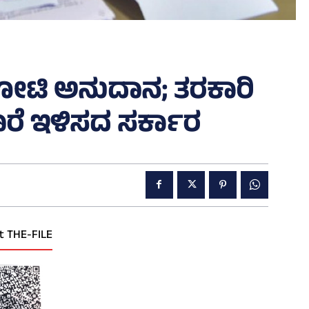
ೋಟಿ ಅನುದಾನ; ತರಕಾರಿ
ೊರೆ ಇಳಿಸದ ಸರ್ಕಾರ
t THE-FILE