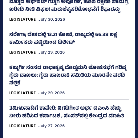
ಮೊತ್ತದ ಆಫ್‌ಸೆಟ್ ಗುತ್ತಿಗೆ ಅಪೂರ್ಣ, ಹೊಸ ರಕ್ಷಣಾ ಸಾಮಗ್ರಿ
ಖರೀದಿ ನೀತಿ ವಿಫಲ! ಮರುಲೆಕ್ಕಪರಿಶೋಧನೆಗೆ ಶಿಫಾರಸ್ಸು
LEGISLATURE
July 30, 2026
ನರೇಗಾ; ದೇಶದಲ್ಲಿ 13.21 ಕೋಟಿ, ರಾಜ್ಯದಲ್ಲಿ 66.38 ಲಕ್ಷ
ಕಾರ್ಮಿಕರು ಪಟ್ಟಿಯಿಂದ ಡಿಲೀಟ್
LEGISLATURE
July 29, 2026
ಕಲ್ಬುರ್ಗಿ ಸಂಸದ ರಾಧಾಕೃಷ್ಣ ದೊಡ್ಡಮನಿ ಲೋಕಸಭೆಗೆ ಗರಿಷ್ಠ
ಗೈರು ದಾಖಲು; ಗೈರು ಹಾಜರಾತಿ ಸಮಿತಿಯ ಮೂರನೇ ವರದಿ
ಸಲ್ಲಿಕೆ
LEGISLATURE
July 29, 2026
ತಮಿಳುನಾಡಿಗೆ ಕಾವೇರಿ; ನಿಗದಿಗಿಂತ ಅರ್ಧ ಟಿಎಂಸಿ ಹೆಚ್ಚು
ನೀರು ಹರಿಸಿದ ಕರ್ನಾಟಕ , ಸಂಸತ್‌ನಲ್ಲಿ ಕೇಂದ್ರದ ಮಾಹಿತಿ
LEGISLATURE
July 27, 2026