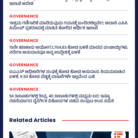
ಇಲಾಖೆ ಆದೇಶ
GOVERNANCE
‘ಅಕ್ರಮ ಗಣಿಗಾರಿಕೆ ಮಾಡಿರುವುದು ಗಮನಕ್ಕೆ ಬಂದಿರಲಿಲ್ಲವೇ?; ಅದಾನಿ ಎಸಿಸಿ
ಸಿಮೆಂಟ್ ಪ್ರಕರಣದಲ್ಲಿ ಮಾಹಿತಿ ಕೋರಿದ ಆರ್ಥಿಕ ಇಲಾಖೆ
GOVERNANCE
15ನೇ ಹಣಕಾಸು ಆಯೋಗ;1,764.83 ಕೋಟಿ ಬಳಕೆ ಮಾಡದ ಪಂಚಾಯ್ತಿಗಳು,
ನರೇಗಾ ಅನುದಾನವೂ ಅನ್ಯ ಉದ್ದೇಶಕ್ಕೆ ಬಳಕೆ
GOVERNANCE
ಐಎಎಸ್‌ ಅಧಿಕಾರಿಗಳ ಸಂಘಕ್ಕೆ ಕೋಟಿ ಕೋಟಿ ಅನುದಾನ; ನಿಯಮಬಾಹಿರ
ಬಳಕೆ, 9.50 ಕೋಟಿ ವೆಚ್ಚಕ್ಕೆ ದಾಖಲೆಗಳೇ ಇಲ್ಲವೆಂದ ಎಜಿ
GOVERNANCE
54 ತಾಲೂಕುಗಳಲ್ಲಿ ತೀವ್ರ, 40 ತಾಲೂಕುಗಳಲ್ಲಿ ಮಧ್ಯಮ ಬರ; ಇನ್ನೂ
ರಚನೆಯಾಗದ ನೈಸರ್ಗಿಕ ವಿಕೋಪಗಳ ಸಚಿವ ಸಂಪುಟ ಉಪ ಸಮಿತಿ
Related Articles