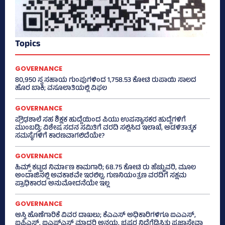
Topics
GOVERNANCE
80,950 ಸ್ವ ಸಹಾಯ ಗುಂಪುಗಳಿಂದ 1,758.53 ಕೋಟಿ ರುಪಾಯಿ ಸಾಲದ
ಹೊರ ಬಾಕಿ; ವಸೂಲಾತಿಯಲ್ಲಿ ವಿಫಲ
GOVERNANCE
ಪ್ರೌಢಶಾಲೆ ಸಹ ಶಿಕ್ಷಕ ಹುದ್ದೆಯಿಂದ ಪಿಯು ಉಪನ್ಯಾಸಕರ ಹುದ್ದೆಗಳಿಗೆ
ಮುಂಬಡ್ತಿ; ವಿಶೇಷ ಸದನ ಸಮಿತಿಗೆ ವರದಿ ಸಲ್ಲಿಸಿದ ಇಲಾಖೆ, ಆಡಳಿತಾತ್ಮಕ
ಸಮಸ್ಯೆಗಳಿಗೆ ಕಾರಣವಾಗಲಿದೆಯೇ?
GOVERNANCE
ಹಿಮ್ಸ್‌ ಕಟ್ಟಡ ನಿರ್ಮಾಣ ಕಾಮಗಾರಿ; 68.75 ಕೋಟಿ ರು ಹೆಚ್ಚುವರಿ, ಮೂಲ
ಅಂದಾಜಿನಲ್ಲಿ ಅವಕಾಶವೇ ಇರಲಿಲ್ಲ, ಗುಣನಿಯಂತ್ರಣ ವರದಿಗೆ ಸಕ್ಷಮ
ಪ್ರಾಧಿಕಾರದ ಅನುಮೋದನೆಯೇ ಇಲ್ಲ
GOVERNANCE
ಆಸ್ತಿ ಹೊಣೆಗಾರಿಕೆ ವಿವರ ದಾಖಲು; ಕೆಎಎಸ್ ಅಧಿಕಾರಿಗಳಿಗೂ ಐಎಎಸ್‌,
ಐಪಿಎಸ್‌, ಐಎಫ್‌ಎಸ್‌ ಮಾದರಿ ಅನ್ವಯ, ಭ್ರಷ್ಟರ ನಿದ್ದೆಗೆಡಿಸಿತು ಪ್ರಜಾಸೇವಾ