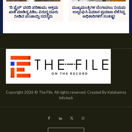
‘ದಿ ಫೈಲ್‌’ ವರದಿ ಪರಿಣಾಮ; ಅಕ್ರಮ
ಮುಖ್ಯಮಂತ್ರಿಗಳ ಬೆಂಗಾವಲು; ನಿಯಮ
ಖಾತೆ ಮಾಡಿದ್ದ ಪಿಡಿಒ ವಿರುದ್ಧ ದೂರು
ಉಲ್ಲಂಘಿಸಿ ವಿಮಾನ ಪ್ರಯಾಣ ಬೆಳೆಸಿದ್ದ
ನೀಡಿದ ಪಂಚಾಯ್ತಿ ಸದಸ್ಯರು
ಅಧಿಕಾರಿಗಳಿಗೆ ಸಂಕಷ್ಟ!
Copyright 2026 © The File. All rights reserved. Created By Kalahamsa
Infotech