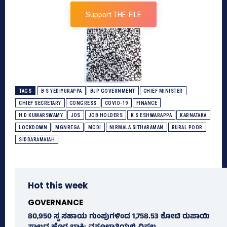
Support THE-FILE
TAGS
B S YEDIYURAPPA
BJP GOVERNMENT
CHIEF MINISTER
CHIEF SECRETARY
CONGRESS
COVID-19
FINANCE
H D KUMARSWAMY
JDS
JOB HOLDERS
K S ESHWARAPPA
KARNATAKA
LOCKDOWN
MGNREGA
MODI
NIRMALA SITHARAMAN
RURAL POOR
SIDDARAMAIAH
Hot this week
GOVERNANCE
80,950 ಸ್ವ ಸಹಾಯ ಗುಂಪುಗಳಿಂದ 1,758.53 ಕೋಟಿ ರುಪಾಯಿ