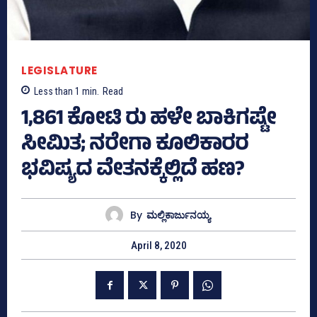
LEGISLATURE
Less than 1
min.
Read
1,861 ಕೋಟಿ ರು ಹಳೇ ಬಾಕಿಗಷ್ಟೇ
ಸೀಮಿತ; ನರೇಗಾ ಕೂಲಿಕಾರರ
ಭವಿಷ್ಯದ ವೇತನಕ್ಕೆಲ್ಲಿದೆ ಹಣ?
By
ಮಲ್ಲಿಕಾರ್ಜುನಯ್ಯ
April 8, 2020