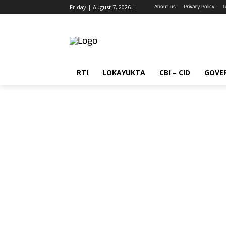
About us
Privacy Policy
T
Friday | August 7, 2026 |
RTI
LOKAYUKTA
CBI – CID
GOVE