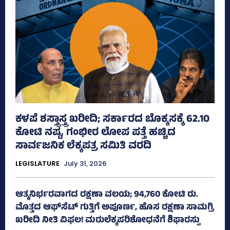
ಕಳಪೆ ಶಸ್ತ್ರಾಸ್ತ್ರ ಖರೀದಿ; ಸರ್ಕಾರದ ಬೊಕ್ಕಸಕ್ಕೆ 62.10
ಕೋಟಿ ನಷ್ಟ, ಗಂಭೀರ ಲೋಪ ಪತ್ತೆ ಹಚ್ಚಿದ
ಸಾರ್ವಜನಿಕ ಲೆಕ್ಕಪತ್ರ ಸಮಿತಿ ವರದಿ
LEGISLATURE
July 31, 2026
ಆತ್ಮನಿರ್ಭರವಾಗದ ರಕ್ಷಣಾ ವಲಯ; 94,760 ಕೋಟಿ ರು.
ಮೊತ್ತದ ಆಫ್‌ಸೆಟ್ ಗುತ್ತಿಗೆ ಅಪೂರ್ಣ, ಹೊಸ ರಕ್ಷಣಾ ಸಾಮಗ್ರಿ
ಖರೀದಿ ನೀತಿ ವಿಫಲ! ಮರುಲೆಕ್ಕಪರಿಶೋಧನೆಗೆ ಶಿಫಾರಸ್ಸು