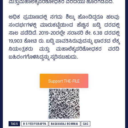
ಮತ್ತುಮಹಾಲೆಕ್ಕಪರಿಶೋಧಕರ ವರದಿಯು ಹೊರಗೆಡವಿದೆ.
ಅಧಿಕ ಪ್ರಮಾಣದಲ್ಲಿ ನಗದು ಶಿಲ್ಕು ಹೊಂದಿದ್ದರೂ ಹಲವು
ಸಂದರ್ಭಗಳಲ್ಲಿ ಮಾರುಕಟ್ಟೆಯಿಂದ ಹೆಚ್ಚಿನ ಬಡ್ಡಿ ದರದಲ್ಲಿ
ಸಾಲ ಪಡೆದಿದೆ. 2019-20ರಲ್ಲೇ ಸರಾಸರಿ ಶೇ. 6.38 ದರದಲ್ಲಿ
19,903 ಕೋಟಿ ರು. ಬಡ್ಡಿ ಪಾವತಿಸಿರುವುದನ್ನು ಭಾರತದ ಲೆಕ್ಕ
ನಿಯಂತ್ರಕರು ಮತ್ತು ಮಹಾಲೆಕ್ಕಪರಿಶೋಧಕರ ವರದಿ
ಬಹಿರಂಗಗೊಳಿಸಿದ್ದನ್ನು ಸ್ಮರಿಸಬಹುದು..
Support THE-FILE
TAGS
B S YEDIYURAPPA
BASAVARAJ BOMMAI
CAG