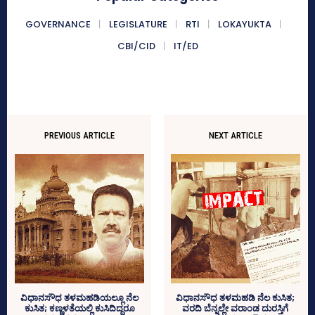
GOVERNANCE
LEGISLATURE
RTI
LOKAYUKTA
CBI/CID
IT/ED
PREVIOUS ARTICLE
NEXT ARTICLE
ವಿಧಾನಸೌಧ ತಳಮಹಡಿಯಲ್ಲೂ ನೆಲ
ವಿಧಾನಸೌಧ ತಳಮಹಡಿ ನೆಲ ಕುಸಿತ;
ಕುಸಿತ; ಕಣ್ಣಳತೆಯಲ್ಲಿ ಕುಸಿದಿದ್ದರೂ
ವರದಿ ಬೆನ್ನಲ್ಲೇ ವರಾಂಡ ದುರಸ್ತಿಗೆ