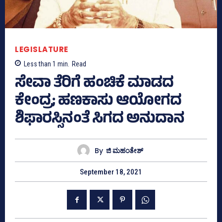
LEGISLATURE
Less than 1
min.
Read
ಸೇವಾ ತೆರಿಗೆ ಹಂಚಿಕೆ ಮಾಡದ
ಕೇಂದ್ರ; ಹಣಕಾಸು ಆಯೋಗದ
ಶಿಫಾರಸ್ಸಿನಂತೆ ಸಿಗದ ಅನುದಾನ
By
ಜಿ ಮಹಂತೇಶ್
September 18, 2021