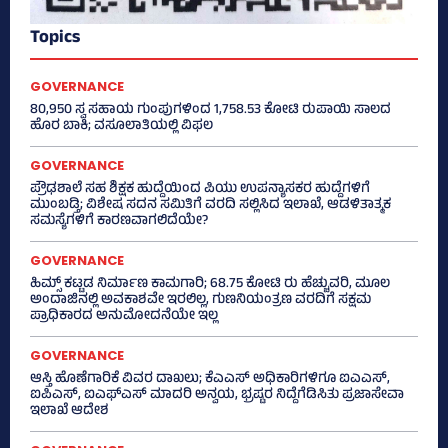
Topics
GOVERNANCE
80,950 ಸ್ವ ಸಹಾಯ ಗುಂಪುಗಳಿಂದ 1,758.53 ಕೋಟಿ ರುಪಾಯಿ ಸಾಲದ
ಹೊರ ಬಾಕಿ; ವಸೂಲಾತಿಯಲ್ಲಿ ವಿಫಲ
GOVERNANCE
ಪ್ರೌಢಶಾಲೆ ಸಹ ಶಿಕ್ಷಕ ಹುದ್ದೆಯಿಂದ ಪಿಯು ಉಪನ್ಯಾಸಕರ ಹುದ್ದೆಗಳಿಗೆ
ಮುಂಬಡ್ತಿ; ವಿಶೇಷ ಸದನ ಸಮಿತಿಗೆ ವರದಿ ಸಲ್ಲಿಸಿದ ಇಲಾಖೆ, ಆಡಳಿತಾತ್ಮಕ
ಸಮಸ್ಯೆಗಳಿಗೆ ಕಾರಣವಾಗಲಿದೆಯೇ?
GOVERNANCE
ಹಿಮ್ಸ್‌ ಕಟ್ಟಡ ನಿರ್ಮಾಣ ಕಾಮಗಾರಿ; 68.75 ಕೋಟಿ ರು ಹೆಚ್ಚುವರಿ, ಮೂಲ
ಅಂದಾಜಿನಲ್ಲಿ ಅವಕಾಶವೇ ಇರಲಿಲ್ಲ, ಗುಣನಿಯಂತ್ರಣ ವರದಿಗೆ ಸಕ್ಷಮ
ಪ್ರಾಧಿಕಾರದ ಅನುಮೋದನೆಯೇ ಇಲ್ಲ
GOVERNANCE
ಆಸ್ತಿ ಹೊಣೆಗಾರಿಕೆ ವಿವರ ದಾಖಲು; ಕೆಎಎಸ್ ಅಧಿಕಾರಿಗಳಿಗೂ ಐಎಎಸ್‌,
ಐಪಿಎಸ್‌, ಐಎಫ್‌ಎಸ್‌ ಮಾದರಿ ಅನ್ವಯ, ಭ್ರಷ್ಟರ ನಿದ್ದೆಗೆಡಿಸಿತು ಪ್ರಜಾಸೇವಾ
ಇಲಾಖೆ ಆದೇಶ