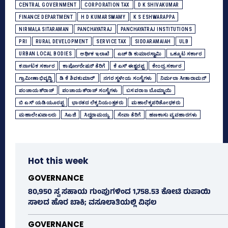
CENTRAL GOVERNMENT
CORPORATION TAX
D K SHIVAKUMAR
FINANCE DEPARTMENT
H D KUMARSWAMY
K S ESHWARAPPA
NIRMALA SITARAMAN
PANCHAYATRAJ
PANCHAYATRAJ INSTITUTIONS
PRI
RURAL DEVELOPMENT
SERVICE TAX
SIDDARAMAIAH
ULB
URBAN LOCAL BODIES
ಆರ್ಥಿಕ ಇಲಾಖೆ
ಎಚ್‌ ಡಿ ಕುಮಾರಸ್ವಾಮಿ
ಒಕ್ಕೂಟ ಸರ್ಕಾರ
ಕರ್ನಾಟಕ ಸರ್ಕಾರ
ಕಾರ್ಪೋರೇಷನ್‌ ತೆರಿಗೆ
ಕೆ ಎಸ್‌ ಈಶ್ವರಪ್ಪ
ಕೇಂದ್ರ ಸರ್ಕಾರ
ಗ್ರಾಮೀಣಾಭಿವೃದ್ಧಿ
ಡಿ ಕೆ ಶಿವಕುಮಾರ್
ನಗರ ಸ್ಥಳೀಯ ಸಂಸ್ಥೆಗಳು
ನಿರ್ಮಲಾ ಸೀತಾರಾಮನ್‌
ಪಂಚಾಯತ್‌ರಾಜ್‌
ಪಂಚಾಯತ್‌ರಾಜ್‌ ಸಂಸ್ಥೆಗಳು
ಬಸವರಾಜ ಬೊಮ್ಮಾಯಿ
ಬಿ ಎಸ್‌ ಯಡಿಯೂರಪ್ಪ
ಭಾರತದ ಲೆಕ್ಕನಿಯಂತ್ರಕರು
ಮಹಾಲೆಕ್ಕಪರಿಶೋಧಕರು
ಮಹಾಲೇಖಪಾಲರು
ಸಿಎಜಿ
ಸಿದ್ದರಾಮಯ್ಯ
ಸೇವಾ ತೆರಿಗೆ
ಹಣಕಾಸು ವ್ಯವಹಾರಗಳು
Hot this week
GOVERNANCE
80,950 ಸ್ವ ಸಹಾಯ ಗುಂಪುಗಳಿಂದ 1,758.53 ಕೋಟಿ ರುಪಾಯಿ
ಸಾಲದ ಹೊರ ಬಾಕಿ; ವಸೂಲಾತಿಯಲ್ಲಿ ವಿಫಲ
GOVERNANCE