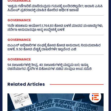
GOVERNANCE
‘ಅಕ್ರಮ ಗಣಿಗಾರಿಕೆ ಮಾಡಿರುವುದು ಗಮನಕ್ಕೆ ಬಂದಿರಲಿಲ್ಲವೇ?; ಅದಾನಿ ಎಸಿಸಿ
ಸಿಮೆಂಟ್ ಪ್ರಕರಣದಲ್ಲಿ ಮಾಹಿತಿ ಕೋರಿದ ಆರ್ಥಿಕ ಇಲಾಖೆ
GOVERNANCE
15ನೇ ಹಣಕಾಸು ಆಯೋಗ;1,764.83 ಕೋಟಿ ಬಳಕೆ ಮಾಡದ ಪಂಚಾಯ್ತಿಗಳು,
ನರೇಗಾ ಅನುದಾನವೂ ಅನ್ಯ ಉದ್ದೇಶಕ್ಕೆ ಬಳಕೆ
GOVERNANCE
ಐಎಎಸ್‌ ಅಧಿಕಾರಿಗಳ ಸಂಘಕ್ಕೆ ಕೋಟಿ ಕೋಟಿ ಅನುದಾನ; ನಿಯಮಬಾಹಿರ
ಬಳಕೆ, 9.50 ಕೋಟಿ ವೆಚ್ಚಕ್ಕೆ ದಾಖಲೆಗಳೇ ಇಲ್ಲವೆಂದ ಎಜಿ
GOVERNANCE
54 ತಾಲೂಕುಗಳಲ್ಲಿ ತೀವ್ರ, 40 ತಾಲೂಕುಗಳಲ್ಲಿ ಮಧ್ಯಮ ಬರ; ಇನ್ನೂ
ರಚನೆಯಾಗದ ನೈಸರ್ಗಿಕ ವಿಕೋಪಗಳ ಸಚಿವ ಸಂಪುಟ ಉಪ ಸಮಿತಿ
Related Articles