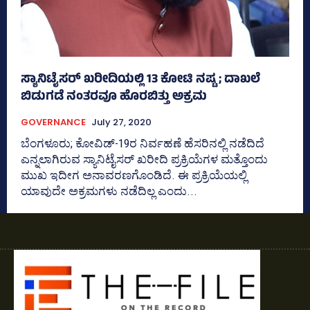
ಸ್ಯಾನಿಟೈಸರ್‌ ಖರೀದಿಯಲ್ಲಿ 13 ಕೋಟಿ ನಷ್ಟ ; ದಾಖಲೆ
ಬಿಡುಗಡೆ ನಂತರವೂ ಹೊರಬಿತ್ತು ಅಕ್ರಮ
GOVERNANCE
July 27, 2020
ಬೆಂಗಳೂರು; ಕೋವಿಡ್‌-19ರ ನಿರ್ವಹಣೆ ಹೆಸರಿನಲ್ಲಿ ನಡೆದಿದೆ
ಎನ್ನಲಾಗಿರುವ ಸ್ಯಾನಿಟೈಸರ್‌ ಖರೀದಿ ಪ್ರಕ್ರಿಯೆಗಳ ಮತ್ತೊಂದು
ಮುಖ ಇದೀಗ ಅನಾವರಣಗೊಂಡಿದೆ. ಈ ಪ್ರಕ್ರಿಯೆಯಲ್ಲಿ
ಯಾವುದೇ ಅಕ್ರಮಗಳು ನಡೆದಿಲ್ಲ ಎಂದು...