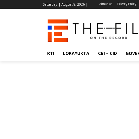
About us
Privacy Policy
Saturday | August 8, 2026 |
RTI
LOKAYUKTA
CBI – CID
GOVE