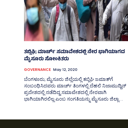
ತಬ್ಲಿಘಿ; ಮಾರ್ಚ್‌ ಸಮಾವೇಶದಲ್ಲಿ ನೇರ ಭಾಗಿಯಾಗದ
ಮೈಸೂರು ಸೋಂಕಿತರು
GOVERNANCE
May 12, 2020
ಬೆಂಗಳೂರು; ಮೈಸೂರು ಜಿಲ್ಲೆಯಲ್ಲಿ ತಬ್ಲಿಘಿ ಜಮಾತ್‌ಗೆ
ಸಂಬಂಧಿಸಿದವರು ಮಾರ್ಚ್‌ ತಿಂಗಳಲ್ಲಿ ದೆಹಲಿ ನಿಜಾಮುದ್ದಿನ್‌
ಪ್ರದೇಶದಲ್ಲಿ ನಡೆದಿದ್ದ ಸಮಾವೇಶದಲ್ಲಿ ನೇರವಾಗಿ
ಭಾಗಿಯಾಗಿರಲಿಲ್ಲ ಎಂಬ ಸಂಗತಿಯನ್ನು ಮೈಸೂರು ಜಿಲ್ಲಾ...