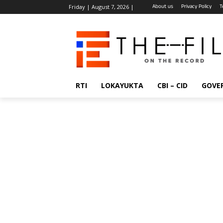
About us
Privacy Policy
T
Friday | August 7, 2026 |
RTI
LOKAYUKTA
CBI – CID
GOVE