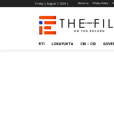
About us
Privacy Policy
T
Friday | August 7, 2026 |
RTI
LOKAYUKTA
CBI – CID
GOVE