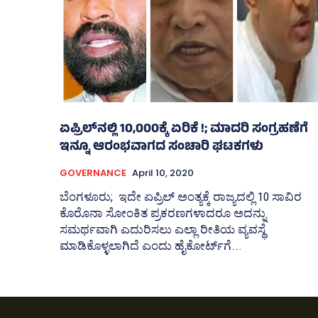
ಏಪ್ರಿಲ್‌ನಲ್ಲಿ 10,000ಕ್ಕೆ ಏರಿಕೆ !; ಮಾದರಿ ಸಂಗ್ರಹಣೆಗೆ
ಇನ್ನೂ ಆರಂಭವಾಗದ ಸಂಚಾರಿ ಘಟಕಗಳು
GOVERNANCE
April 10, 2020
ಬೆಂಗಳೂರು; ಇದೇ ಏಪ್ರಿಲ್‌ ಅಂತ್ಯಕ್ಕೆ ರಾಜ್ಯದಲ್ಲಿ 10 ಸಾವಿರ
ಕೊರೊನಾ ಸೋಂಕಿತ ಪ್ರಕರಣಗಳಾದರೂ ಅದನ್ನು
ಸಮರ್ಥವಾಗಿ ಎದುರಿಸಲು ಎಲ್ಲಾ ರೀತಿಯ ವ್ಯವಸ್ಥೆ
ಮಾಡಿಕೊಳ್ಳಲಾಗಿದೆ ಎಂದು ಹೈಕೋರ್ಟ್‌ಗೆ...