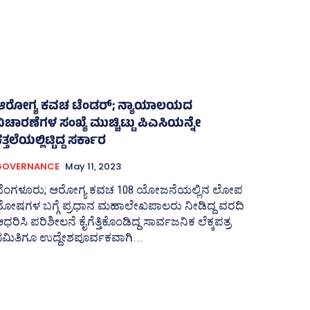
ಆರೋಗ್ಯ ಕವಚ ಟೆಂಡರ್‌; ನ್ಯಾಯಾಲಯದ
ಿಚಾರಣೆಗಳ ಸಂಖ್ಯೆ ಮುಚ್ಚಿಟ್ಟು ಪಿಎಸಿಯನ್ನೇ
ತ್ತಲೆಯಲ್ಲಿಟ್ಟಿದ್ದ ಸರ್ಕಾರ
GOVERNANCE
May 11, 2023
ಬೆಂಗಳೂರು; ಆರೋಗ್ಯ ಕವಚ 108 ಯೋಜನೆಯಲ್ಲಿನ ಲೋಪ
ದೋಷಗಳ ಬಗ್ಗೆ ಪ್ರಧಾನ ಮಹಾಲೇಖಪಾಲರು ನೀಡಿದ್ದ ವರದಿ
ಧರಿಸಿ ಪರಿಶೀಲನೆ ಕೈಗೆತ್ತಿಕೊಂಡಿದ್ದ ಸಾರ್ವಜನಿಕ ಲೆಕ್ಕಪತ್ರ
ಮಿತಿಗೂ ಉದ್ದೇಶಪೂರ್ವಕವಾಗಿ...