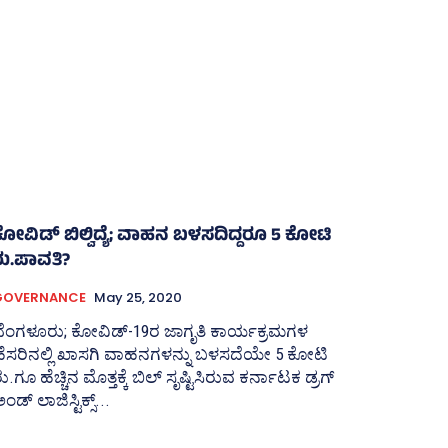
ಕೋವಿಡ್‌ ಬಿಲ್ವಿದ್ಯೆ; ವಾಹನ ಬಳಸದಿದ್ದರೂ 5 ಕೋಟಿ
ರು.ಪಾವತಿ?
GOVERNANCE
May 25, 2020
ೆಂಗಳೂರು; ಕೋವಿಡ್‌-19ರ ಜಾಗೃತಿ ಕಾರ್ಯಕ್ರಮಗಳ
ೆಸರಿನಲ್ಲಿ ಖಾಸಗಿ ವಾಹನಗಳನ್ನು ಬಳಸದೆಯೇ 5 ಕೋಟಿ
ು.ಗೂ ಹೆಚ್ಚಿನ ಮೊತ್ತಕ್ಕೆ ಬಿಲ್‌ ಸೃಷ್ಟಿಸಿರುವ ಕರ್ನಾಟಕ ಡ್ರಗ್‌
ಂಡ್‌ ಲಾಜಿಸ್ಟಿಕ್ಸ್‌...