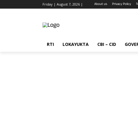
About us
Privacy Policy
T
Friday | August 7, 2026 |
RTI
LOKAYUKTA
CBI – CID
GOVE