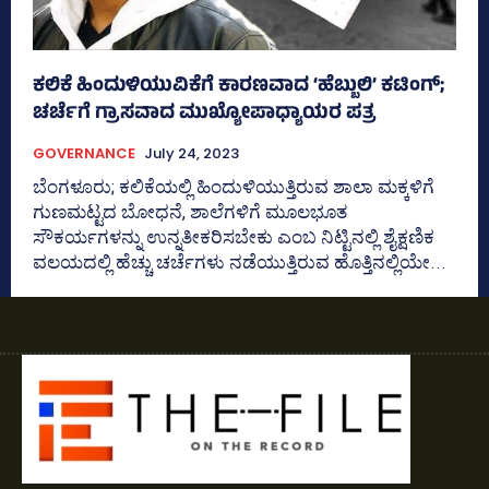
ಕಲಿಕೆ ಹಿಂದುಳಿಯುವಿಕೆಗೆ ಕಾರಣವಾದ ‘ಹೆಬ್ಬುಲಿ’ ಕಟಿಂಗ್‌;
ಚರ್ಚೆಗೆ ಗ್ರಾಸವಾದ ಮುಖ್ಯೋಪಾಧ್ಯಾಯರ ಪತ್ರ
GOVERNANCE
July 24, 2023
ಬೆಂಗಳೂರು; ಕಲಿಕೆಯಲ್ಲಿ ಹಿಂದುಳಿಯುತ್ತಿರುವ ಶಾಲಾ ಮಕ್ಕಳಿಗೆ
ಗುಣಮಟ್ಟದ ಬೋಧನೆ, ಶಾಲೆಗಳಿಗೆ ಮೂಲಭೂತ
ಸೌಕರ್ಯಗಳನ್ನು ಉನ್ನತೀಕರಿಸಬೇಕು ಎಂಬ ನಿಟ್ಟಿನಲ್ಲಿ ಶೈಕ್ಷಣಿಕ
ವಲಯದಲ್ಲಿ ಹೆಚ್ಚು ಚರ್ಚೆಗಳು ನಡೆಯುತ್ತಿರುವ ಹೊತ್ತಿನಲ್ಲಿಯೇ...