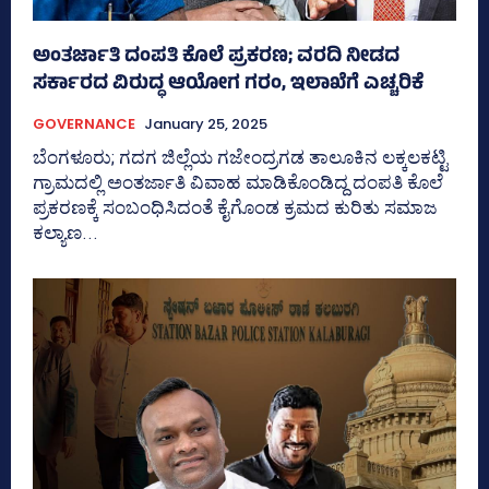
ಅಂತರ್ಜಾತಿ ದಂಪತಿ ಕೊಲೆ ಪ್ರಕರಣ; ವರದಿ ನೀಡದ
ಸರ್ಕಾರದ ವಿರುದ್ಧ ಆಯೋಗ ಗರಂ, ಇಲಾಖೆಗೆ ಎಚ್ಚರಿಕೆ
GOVERNANCE
January 25, 2025
ಬೆಂಗಳೂರು; ಗದಗ ಜಿಲ್ಲೆಯ ಗಜೇಂದ್ರಗಡ ತಾಲೂಕಿನ ಲಕ್ಕಲಕಟ್ಟಿ
ಗ್ರಾಮದಲ್ಲಿ ಅಂತರ್ಜಾತಿ ವಿವಾಹ ಮಾಡಿಕೊಂಡಿದ್ದ ದಂಪತಿ ಕೊಲೆ
ಪ್ರಕರಣಕ್ಕೆ ಸಂಬಂಧಿಸಿದಂತೆ ಕೈಗೊಂಡ ಕ್ರಮದ ಕುರಿತು ಸಮಾಜ
ಕಲ್ಯಾಣ...