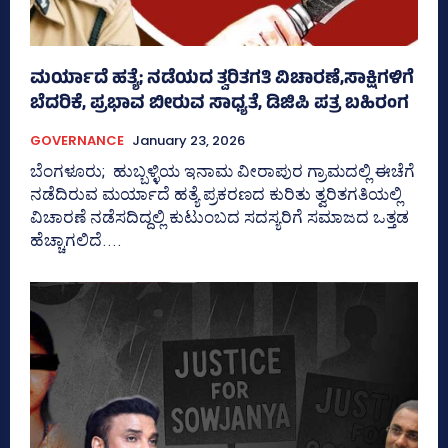
ಮರ್ಯಾದೆ ಹತ್ಯೆ; ನಡೆಯದ ತ್ವರಿತಗತಿ ವಿಚಾರಣೆ,ಸಾಕ್ಷಿಗಳಿಗೆ
ಬೆದರಿಕೆ, ಪ್ರಭಾವ ಬೀರುವ ಸಾಧ್ಯತೆ, ಡಿಜಿಪಿ ಪತ್ರ ಬಹಿರಂಗ
GOVERNANCE
January 23, 2026
ಬೆಂಗಳೂರು; ಹುಬ್ಬಳ್ಳಿಯ ಇನಾಮ ವೀರಾಪುರ ಗ್ರಾಮದಲ್ಲಿ ಈಚೆಗೆ
ನಡೆದಿರುವ ಮರ್ಯಾದೆ ಹತ್ಯೆ ಪ್ರಕರಣದ ಕುರಿತು ತ್ವರಿತಗತಿಯಲ್ಲಿ
ವಿಚಾರಣೆ ನಡೆಸದಿದ್ದಲ್ಲಿ ಕುಟುಂಬದ ಸದಸ್ಯರಿಗೆ ಸಮಾಜದ ಒತ್ತಡ
ಹೆಚ್ಚಾಗಲಿದೆ....