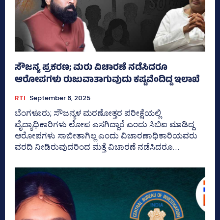
ಸೌಜನ್ಯ ಪ್ರಕರಣ; ಮರು ವಿಚಾರಣೆ ನಡೆಸಿದರೂ
ಆರೋಪಗಳು ರುಜುವಾತಾಗುವುದು ಕಷ್ಟವೆಂದಿದ್ದ ಇಲಾಖೆ
RTI
September 6, 2025
ಬೆಂಗಳೂರು; ಸೌಜನ್ಯಳ ಮರಣೋತ್ತರ ಪರೀಕ್ಷೆಯಲ್ಲಿ
ವೈದ್ಯಾಧಿಕಾರಿಗಳು ಲೋಪ ಎಸಗಿದ್ದಾರೆ ಎಂದು ಸಿಬಿಐ ಮಾಡಿದ್ದ
ಆರೋಪಗಳು ಸಾಬೀತಾಗಿಲ್ಲ ಎಂದು ವಿಚಾರಣಾಧಿಕಾರಿಯವರು
ವರದಿ ನೀಡಿರುವುದರಿಂದ ಮತ್ತೆ ವಿಚಾರಣೆ ನಡೆಸಿದರೂ...