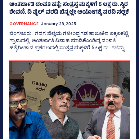
ಅಂತರ್ಜಾತಿ ದಂಪತಿ ಹತ್ಯೆ; ಸಂತ್ರಸ್ತ ಮಕ್ಕಳಿಗೆ 5 ಲಕ್ಷ ರು. ಸ್ಥಿರ
ಠೇವಣಿ, ದಿ ಫೈಲ್‌ ವರದಿ ಬೆನ್ನಲ್ಲೇ ಆಯೋಗಕ್ಕೆ ವರದಿ ಸಲ್ಲಿಕೆ
GOVERNANCE
January 28, 2025
ಬೆಂಗಳೂರು; ಗದಗ ಜಿಲ್ಲೆಯ ಗಜೇಂದ್ರಗಡ ತಾಲೂಕಿನ ಲಕ್ಕಲಕಟ್ಟಿ
ಗ್ರಾಮದಲ್ಲಿ ಅಂತರ್ಜಾತಿ ವಿವಾಹ ಮಾಡಿಕೊಂಡಿದ್ದ ದಂಪತಿ
ಹತ್ಯೆಗೀಡಾದ ಪ್ರಕರಣದಲ್ಲಿ ಸಂತ್ರಸ್ತ ಮಕ್ಕಳಿಗೆ 5 ಲಕ್ಷ ರು. ಗಳನ್ನು...