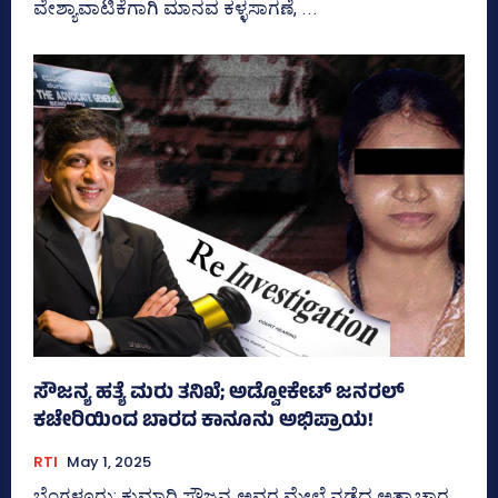
ವೇಶ್ಯಾವಾಟಿಕೆಗಾಗಿ ಮಾನವ ಕಳ್ಳಸಾಗಣೆ, ...
ಸೌಜನ್ಯ ಹತ್ಯೆ ಮರು ತನಿಖೆ; ಅಡ್ವೋಕೇಟ್ ಜನರಲ್
ಕಚೇರಿಯಿಂದ ಬಾರದ ಕಾನೂನು ಅಭಿಪ್ರಾಯ!
RTI
May 1, 2025
ಬೆಂಗಳೂರು: ಕುಮಾರಿ ಸೌಜನ್ಯ ಅವರ ಮೇಲೆ ನಡೆದ ಅತ್ಯಾಚಾರ