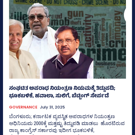
ಸಂಘಟಿತ ಅಪರಾಧ ನಿಯಂತ್ರಣ ನಿಯಮಕ್ಕೆ ತಿದ್ದುಪಡಿ;
ಭೂಕಬಳಿಕೆ, ಹವಾಲಾ, ಸುಲಿಗೆ, ಬೆಟ್ಟಿಂಗ್ ಸೇರ್ಪಡೆ
GOVERNANCE
July 31, 2025
ಬೆಂಗಳೂರು; ಕರ್ನಾಟಕ ವ್ಯವಸ್ಥಿತ ಅಪರಾಧಗಳ ನಿಯಂತ್ರಣ
ಅಧಿನಿಯಮ 2000ಕ್ಕೆ ಮತ್ತಷ್ಟು ತಿದ್ದುಪಡಿ ಮಾಡಲು ಹೊರಟಿರುವ
ರಾಜ್ಯ ಕಾಂಗ್ರೆಸ್‌ ಸರ್ಕಾರವು ಇದೀಗ ಭೂಕಬಳಿಕೆ,