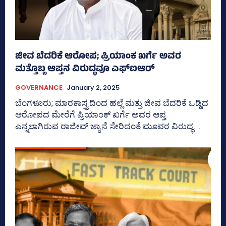
ಜೀವ ಬೆದರಿಕೆ ಆರೋಪ; ಪ್ರಿಯಾಂಕ ಖರ್ಗೆ ಅವರ
ಮತ್ತೊಬ್ಬ ಆಪ್ತನ ವಿರುದ್ಧವೂ ಎಫ್‌ಐಆರ್
GOVERNANCE
January 2, 2025
ಬೆಂಗಳೂರು; ಮಾರಕಾಸ್ತ್ರದಿಂದ ಹಲ್ಲೆ ಮತ್ತು ಜೀವ ಬೆದರಿಕೆ ಒಡ್ಡಿದ
ಆರೋಪದ ಮೇರೆಗೆ ಪ್ರಿಯಾಂಕ್‌ ಖರ್ಗೆ ಅವರ ಆಪ್ತ
ಎನ್ನಲಾಗಿರುವ ರಾಜೀವ್‌ ಜ್ಯಾನೆ ಸೇರಿದಂತೆ ಮೂವರ ವಿರುದ್ಧ...