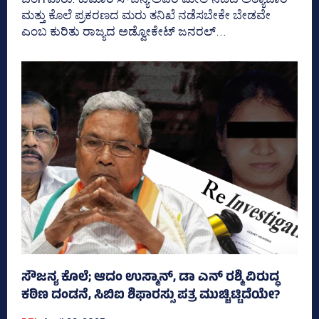
ಮತ್ತು ಕೊಲೆ ಪ್ರಕರಣದ ಮರು ತನಿಖೆ ನಡೆಸಬೇಕೇ ಬೇಡವೇ
ಎಂಬ ಕುರಿತು ರಾಜ್ಯದ ಅಡ್ವೋಕೇಟ್‌ ಜನರಲ್‌...
ಸೌಜನ್ಯ ಕೊಲೆ; ಆದಂ ಉಸ್ಮಾನ್‌, ಡಾ ಎನ್‌ ರಶ್ಮಿ ವಿರುದ್ಧ
ಕಠಿಣ ದಂಡನೆ, ಸಿಬಿಐ ಶಿಫಾರಸ್ಸು ಪತ್ರ ಮುಚ್ಚಿಟ್ಟಿದೆಯೇ?