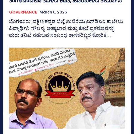
ತಿಂಗಳಿನಿಂದಲೂ ತೆವಳಿದ ಕಡತ, ಹೊರಬೀಳದ ತೀರ್ಮಾನ
GOVERNANCE
March 6, 2025
ಬೆಂಗಳೂರು: ದಕ್ಷಿಣ ಕನ್ನಡ ಜಿಲ್ಲೆ ಉಜಿರೆಯ ಎಸ್‌ಡಿಎಂ ಕಾಲೇಜು
ವಿದ್ಯಾರ್ಥಿನಿ ಸೌಜನ್ಯ ಅತ್ಯಾಚಾರ ಮತ್ತು ಕೊಲೆ ಪ್ರಕರಣವನ್ನು
ಮರು ತನಿಖೆ ನಡೆಸುವ ಸಂಬಂಧ ಶಾಸಕರಿಬ್ಬರ ಕೋರಿಕೆ...