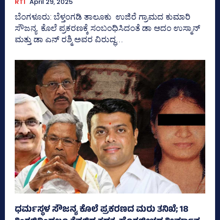
RTI
April 29, 2025
ಬೆಂಗಳೂರು: ಬೆಳ್ತಂಗಡಿ ತಾಲೂಕು ಉಜಿರೆ ಗ್ರಾಮದ ಕುಮಾರಿ
ಸೌಜನ್ಯ ಕೊಲೆ ಪ್ರಕರಣಕ್ಕೆ ಸಂಬಂಧಿಸಿದಂತೆ ಡಾ ಆದಂ ಉಸ್ಮಾನ್‌
ಮತ್ತು ಡಾ ಎನ್‌ ರಶ್ಮಿ ಅವರ ವಿರುದ್ಧ...
ಧರ್ಮಸ್ಥಳ ಸೌಜನ್ಯ ಕೊಲೆ ಪ್ರಕರಣದ ಮರು ತನಿಖೆ; 18