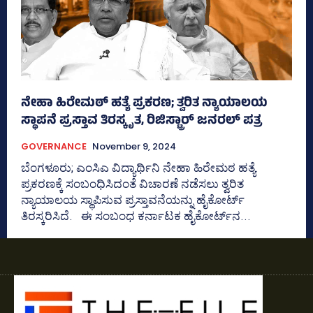
ನೇಹಾ ಹಿರೇಮಠ್‌ ಹತ್ಯೆ ಪ್ರಕರಣ; ತ್ವರಿತ ನ್ಯಾಯಾಲಯ
ಸ್ಥಾಪನೆ ಪ್ರಸ್ತಾವ ತಿರಸ್ಕೃತ, ರಿಜಿಸ್ಟ್ರಾರ್ ಜನರಲ್ ಪತ್ರ
GOVERNANCE
November 9, 2024
ಬೆಂಗಳೂರು; ಎಂಸಿಎ ವಿದ್ಯಾರ್ಥಿನಿ ನೇಹಾ ಹಿರೇಮಠ ಹತ್ಯೆ
ಪ್ರಕರಣಕ್ಕೆ ಸಂಬಂಧಿಸಿದಂತೆ ವಿಚಾರಣೆ ನಡೆಸಲು ತ್ವರಿತ
ನ್ಯಾಯಾಲಯ ಸ್ಥಾಪಿಸುವ ಪ್ರಸ್ತಾವನೆಯನ್ನು ಹೈಕೋರ್ಟ್
ತಿರಸ್ಕರಿಸಿದೆ. ಈ ಸಂಬಂಧ ಕರ್ನಾಟಕ ಹೈಕೋರ್ಟ್‌ನ...