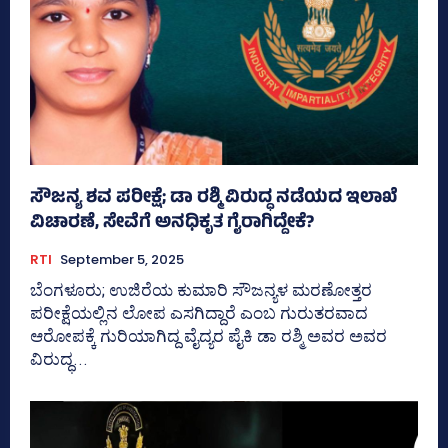
ಸೌಜನ್ಯ ಶವ ಪರೀಕ್ಷೆ; ಡಾ ರಶ್ಮಿ ವಿರುದ್ಧ ನಡೆಯದ ಇಲಾಖೆ
ವಿಚಾರಣೆ, ಸೇವೆಗೆ ಅನಧಿಕೃತ ಗೈರಾಗಿದ್ದೇಕೆ?
RTI
September 5, 2025
ಬೆಂಗಳೂರು; ಉಜಿರೆಯ ಕುಮಾರಿ ಸೌಜನ್ಯಳ ಮರಣೋತ್ತರ
ಪರೀಕ್ಷೆಯಲ್ಲಿನ ಲೋಪ ಎಸಗಿದ್ದಾರೆ ಎಂಬ ಗುರುತರವಾದ
ಆರೋಪಕ್ಕೆ ಗುರಿಯಾಗಿದ್ದ ವೈದ್ಯರ ಪೈಕಿ ಡಾ ರಶ್ಮಿ ಅವರ ಅವರ
ವಿರುದ್ಧ...