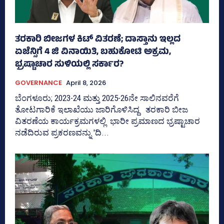
ತರಕಾರಿ ಬೀಜಗಳ ಕಿಟ್ ವಿತರಣೆ; ದಾಸ್ತಾನು ಇಲ್ಲದ
ಏಜೆನ್ಸಿಗೆ 4 ಜಿ ವಿನಾಯಿತಿ, ಬಹುಕೋಟಿ ಅಕ್ರಮ,
ಭ್ರಷ್ಟಾಚಾರ ಸುಳಿಯಲ್ಲಿ ಸರ್ಕಾರ?
GOVERNANCE
April 8, 2026
ಬೆಂಗಳೂರು; 2023-24 ಮತ್ತು 2025-26ನೇ ಸಾಲಿನವರೆಗೆ
ತೋಟಗಾರಿಕೆ ಇಲಾಖೆಯು ಜಾರಿಗೊಳಿಸಿದ್ದ ತರಕಾರಿ ಬೀಜ
ವಿತರಣೆಯ ಕಾರ್ಯಕ್ರಮಗಳಲ್ಲಿ ಭಾರೀ ಪ್ರಮಾಣದ ಭ್ರಷ್ಟಾಚಾರ
ನಡೆದಿರುವ ಪ್ರಕರಣವನ್ನು 'ದಿ...