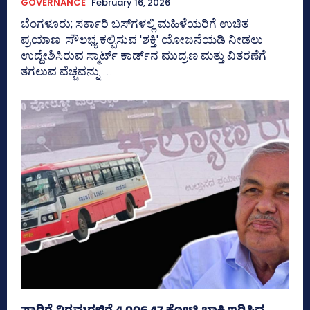
GOVERNANCE
February 16, 2026
ಬೆಂಗಳೂರು; ಸರ್ಕಾರಿ ಬಸ್‌ಗಳಲ್ಲಿ ಮಹಿಳೆಯರಿಗೆ ಉಚಿತ
ಪ್ರಯಾಣ ಸೌಲಭ್ಯ ಕಲ್ಪಿಸುವ 'ಶಕ್ತಿ' ಯೋಜನೆಯಡಿ ನೀಡಲು
ಉದ್ದೇಶಿಸಿರುವ ಸ್ಮಾರ್ಟ್ ಕಾರ್ಡ್‌ನ ಮುದ್ರಣ ಮತ್ತು ವಿತರಣೆಗೆ
ತಗಲುವ ವೆಚ್ಚವನ್ನು ...