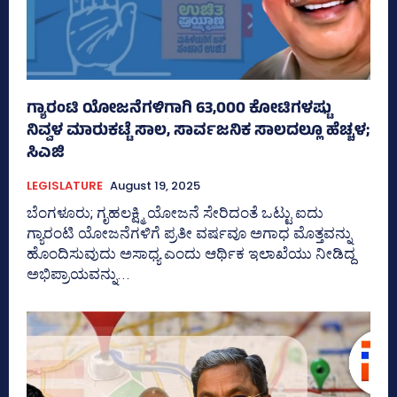
ಗ್ಯಾರಂಟಿ ಯೋಜನೆಗಳಿಗಾಗಿ 63,000 ಕೋಟಿಗಳಷ್ಟು
ನಿವ್ವಳ ಮಾರುಕಟ್ಟೆ ಸಾಲ, ಸಾರ್ವಜನಿಕ ಸಾಲದಲ್ಲೂ ಹೆಚ್ಚಳ;
ಸಿಎಜಿ
LEGISLATURE
August 19, 2025
ಬೆಂಗಳೂರು; ಗೃಹಲಕ್ಷ್ಮಿ ಯೋಜನೆ ಸೇರಿದಂತೆ ಒಟ್ಟು ಐದು
ಗ್ಯಾರಂಟಿ ಯೋಜನೆಗಳಿಗೆ ಪ್ರತೀ ವರ್ಷವೂ ಅಗಾಧ ಮೊತ್ತವನ್ನು
ಹೊಂದಿಸುವುದು ಅಸಾಧ್ಯ ಎಂದು ಆರ್ಥಿಕ ಇಲಾಖೆಯು ನೀಡಿದ್ದ
ಅಭಿಪ್ರಾಯವನ್ನು...