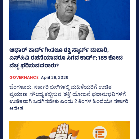
ಆಧಾರ್ ಕಾರ್ಡ್‌ಗಿಂತಲೂ ಶಕ್ತಿ ಸ್ಮಾರ್ಟ್‌ ದುಬಾರಿ,
ಎಸ್‌ಪಿವಿ ರಚನೆಯಾದರೂ ಸಿಗದ ಕಾರ್ಡ್‌; 185 ಕೋಟಿ
ವೆಚ್ಚ ಭರಿಸುವವರಾರು?
GOVERNANCE
April 28, 2026
ಬೆಂಗಳೂರು; ಸರ್ಕಾರಿ ಬಸ್‌ಗಳಲ್ಲಿ ಮಹಿಳೆಯರಿಗೆ ಉಚಿತ
ಪ್ರಯಾಣ ಸೌಲಭ್ಯ ಕಲ್ಪಿಸುವ 'ಶಕ್ತಿ' ಯೋಜನೆ ಫಲಾನುಭವಿಗಳಿಗೆ
ಉಚಿತವಾಗಿ ಒದಗಿಸಬೇಕು ಎಂದು 2 ತಿಂಗಳ ಹಿಂದೆಯೇ ಸರ್ಕಾರಿ
ಆದೇಶ...