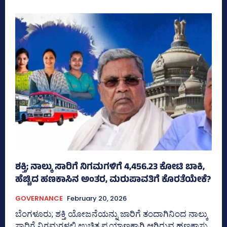
ಶಕ್ತಿ; ನಾಲ್ಕು ಸಾರಿಗೆ ನಿಗಮಗಳಿಗೆ 4,456.23 ಕೋಟಿ ಬಾಕಿ,
ಹೆಚ್ಚಿದ ಹಣಕಾಸಿನ ಅಂತರ, ಮರುಪಾವತಿಗೆ ಕೊರತೆಯೇಕೆ?
GOVERNANCE
February 20, 2026
ಬೆಂಗಳೂರು; ಶಕ್ತಿ ಯೋಜನೆಯನ್ನು ಜಾರಿಗೆ ತಂದಾಗಿನಿಂದ ನಾಲ್ಕು
ಸಾರಿಗೆ ನಿಗಮಗಳಲ್ಲಿ ಉಚಿತ ಪ್ರಯಾಣಕ್ಕಾಗಿ ಆಗಿರುವ ಹಣಕಾಸು