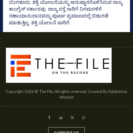
ಬೆಂಗಳೂರು: ಶಕ್ತಿ ಯೋಜನೆಯನ್ನು ಅನುಷ್ಠಾನಗೊಳಿಸಿರುವ ರಾಜ್ಯ
ಕಾಂಗ್ರೆಸ್‌ ಸರ್ಕಾರವು ರಾಜ್ಯ ರಸ್ತೆ ಸಾರಿಗೆ ನಿಗಮಗಳಿಗೆ
ಸಹಾಯಾನುದಾನವನ್ನು ಪೂರ್ಣ ಪ್ರಮಾಣದಲ್ಲಿ ಬಿಡುಗಡೆ
ಮಾಡುತ್ತಿಲ್ಲ. ಶಕ್ತಿ ಯೋಜನೆ ಜಾರಿಗೆ...
Copyright 2026 © The File. All rights reserved. Created By Kalahamsa
Infotech
SUPPORT US