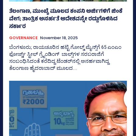
ತೆಲಂಗಾಣ, ಮುಂಬೈ ಮೂಲದ ಕಂಪನಿ ಅರ್ಜಿಗಳಿಗೆ ಜಿಂಕೆ
ವೇಗ; ತಾಂತ್ರಿಕ ಅನರ್ಹತೆ ಆದೇಶವನ್ನೇ ರದ್ದುಗೊಳಿಸಿದ
ಸರ್ಕಾರ
GOVERNANCE
November 18, 2025
ಬೆಂಗಳೂರು; ರಾಯಚೂರಿನ ಹಟ್ಟಿ ಗೋಲ್ಡ್‌ ಮೈನ್ಸ್‌ಗೆ 65 ಎಂಎಂ
ಫೋರ್ಜ್ಡ್ ಸ್ಟೀಲ್‌ ಗ್ರೈಂಡಿಂಗ್‌ ಬಾಲ್ಸ್‌ಗಳ ಸರಬರಾಜಿಗೆ
ಸಂಬಂಧಿಸಿದಂತೆ ಕರೆದಿದ್ದ ಟೆಂಡರ್‍‌ನಲ್ಲಿ ಅನರ್ಹವಾಗಿದ್ದ
ತೆಲಂಗಾಣ ಹೈದರಾಬಾದ್‌ ಮೂಲದ...