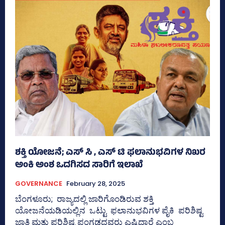
ಶಕ್ತಿ ಯೋಜನೆ; ಎಸ್‌ ಸಿ , ಎಸ್‌ ಟಿ ಫಲಾನುಭವಿಗಳ ನಿಖರ
ಅಂಕಿ ಅಂಶ ಒದಗಿಸದ ಸಾರಿಗೆ ಇಲಾಖೆ
GOVERNANCE
February 28, 2025
ಬೆಂಗಳೂರು; ರಾಜ್ಯದಲ್ಲಿ ಜಾರಿಗೊಂಡಿರುವ ಶಕ್ತಿ
ಯೋಜನೆಯಡಿಯಲ್ಲಿನ ಒಟ್ಟು ಫಲಾನುಭವಿಗಳ ಪೈಕಿ ಪರಿಶಿಷ್ಟ
ಜಾತಿ ಮತ್ತು ಪರಿಶಿಷ್ಟ ಪಂಗಡದವರು ಎಷ್ಟಿದ್ದಾರೆ ಎಂಬ