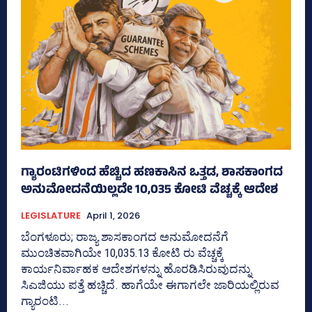
ಗ್ಯಾರಂಟಿಗಳಿಂದ ಹೆಚ್ಚಿದ ಹಣಕಾಸಿನ ಒತ್ತಡ, ಶಾಸಕಾಂಗದ
ಅನುಮೋದನೆಯಿಲ್ಲದೇ 10,035 ಕೋಟಿ ವೆಚ್ಚಕ್ಕೆ ಆದೇಶ
LEGISLATURE
April 1, 2026
ಬೆಂಗಳೂರು; ರಾಜ್ಯ ಶಾಸಕಾಂಗದ ಅನುಮೋದನೆಗೆ
ಮುಂಚಿತವಾಗಿಯೇ 10,035.13 ಕೋಟಿ ರು ವೆಚ್ಚಕ್ಕೆ
ಕಾರ್ಯನಿರ್ವಾಹಕ ಆದೇಶಗಳನ್ನು ಹೊರಡಿಸಿರುವುದನ್ನು
ಸಿಎಜಿಯು ಪತ್ತೆ ಹಚ್ಚಿದೆ. ಹಾಗೆಯೇ ಈಗಾಗಲೇ ಜಾರಿಯಲ್ಲಿರುವ
ಗ್ಯಾರಂಟಿ...