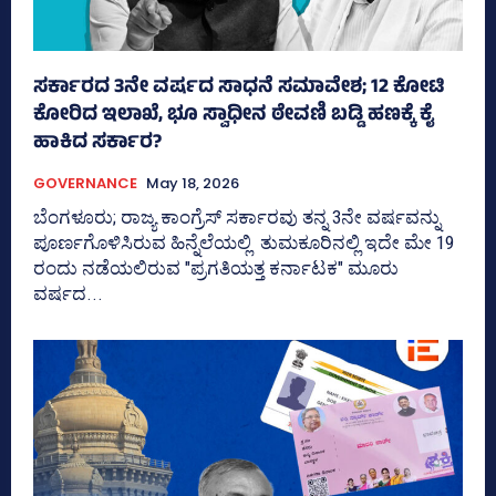
ಸರ್ಕಾರದ 3ನೇ ವರ್ಷದ ಸಾಧನೆ ಸಮಾವೇಶ; 12 ಕೋಟಿ
ಕೋರಿದ ಇಲಾಖೆ, ಭೂ ಸ್ವಾಧೀನ ಠೇವಣಿ ಬಡ್ಡಿ ಹಣಕ್ಕೆ ಕೈ
ಹಾಕಿದ ಸರ್ಕಾರ?
GOVERNANCE
May 18, 2026
ಬೆಂಗಳೂರು; ರಾಜ್ಯ ಕಾಂಗ್ರೆಸ್‌ ಸರ್ಕಾರವು ತನ್ನ 3ನೇ ವರ್ಷವನ್ನು
ಪೂರ್ಣಗೊಳಿಸಿರುವ ಹಿನ್ನೆಲೆಯಲ್ಲಿ ತುಮಕೂರಿನಲ್ಲಿ ಇದೇ ಮೇ 19
ರಂದು ನಡೆಯಲಿರುವ "ಪ್ರಗತಿಯತ್ತ ಕರ್ನಾಟಕ" ಮೂರು
ವರ್ಷದ...