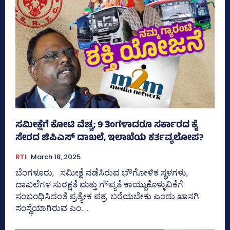
ಸಮೀಕ್ಷೆಗೆ ಕೋಟಿ ವೆಚ್ಚ; 9 ತಿಂಗಳಾದರೂ ಸರ್ಕಾರದ ಕೈ
ಸೇರದ ಜಿಪಿಎಸ್‌ ದಾಖಲೆ, ಇಲಾಖೆಯ ಕರ್ತವ್ಯಲೋಪ?
RTI
March 18, 2025
ಬೆಂಗಳೂರು; ಸಮೀಕ್ಷೆ ನಡೆಸಿರುವ ಭೌಗೋಳಿಕ ಸ್ಥಳಗಳು,
ದಾಖಲೆಗಳ ಸುರಕ್ಷತೆ ಮತ್ತು ಗೌಪ್ಯತೆ ಕಾಯ್ದುಕೊಳ್ಳುವಿಕೆಗೆ
ಸಂಬಂಧಿಸಿದಂತೆ ಪ್ರತ್ಯೇಕ ಪತ್ರ ಬರೆಯಬೇಕು ಎಂದು ಖಾಸಗಿ
ಸಂಸ್ಥೆಯಾಗಿರುವ ಎಂ...